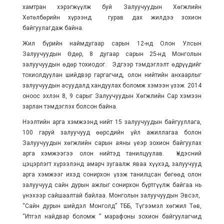
хамтран хэрэгжүүлж буй Залуучуудын Хөгжлийн
Хөтөлбөрийн хүрээнд гурав дах жилдээ зохион
байгуулагдаж байна.
Жил бүрийн наймдугаар сарын 12-нд Олон Улсын
Залуучуудын Өдөр, 8 дугаар сарын 25-нд Монголын
залуучуудын өдөр тохиодог. Эдгээр тэмдэглэлт өдрүүдийг
тохиолдуулан шийдвэр гаргагчид, олон нийтийн анхаарлыг
залуучуудын асуудалд хандуулах боломж хэмээн үзэж 2014
оноос эхлэн 8, 9 сарыг Залуучуудын Хөгжлийн Сар хэмээн
зарлан тэмдэглэх болсон байна.
Нээлтийн арга хэмжээнд нийт 15 залуучуудын байгууллага,
100 гаруй залуучууд өөрсдийн үйл ажиллагаа болон
Залуучуудын хөгжлийн сарын аяны үеэр зохион байгуулах
арга хэмжээгээ олон нийтэд танилцуулав. Үндэсний
цэцэрлэгт хүрээлэнд амарч зугаалж яваа хүүхэд, залуучууд
арга хэмжээг ихэд сонирхон үзэж танилцсан бөгөөд олон
залуучууд сайн дурын ажлыг сонирхон бүртгүүлж байгаа нь
үнэхээр сайшаалтай байлаа. Монголын залуучуудын Эвсэл,
“Сайн дурын шийдэл Монголд” ТББ, Түгээмэл хөгжил Төв,
“Итгэл найдвар боломж ” марафоны зохион байгуулагчид