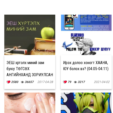
ЭЕШ хүртэлх миний зам
Ирэх долоо хоногт ХААНА,
буюу ТӨГСӨХ
ЮУ болох вэ? (04.05-04.11)
АНГИЙНХАНД ЗОРИУЛСАН
ЗӨВЛӨМЖ
2580
36657
2017-04-28
79
3217
2021-04-02