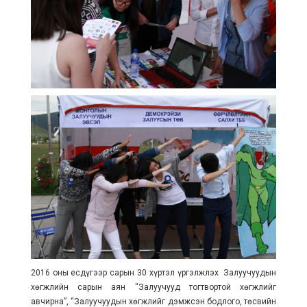
2016 оны есдүгээр сарын 30 хүртэл үргэлжлэх Залуучуудын
хөгжлийн сарын аян “Залуучууд тогтвортой хөгжлийг
авчирна”, “Залуучуудын хөгжлийг дэмжсэн бодлого, төсвийн