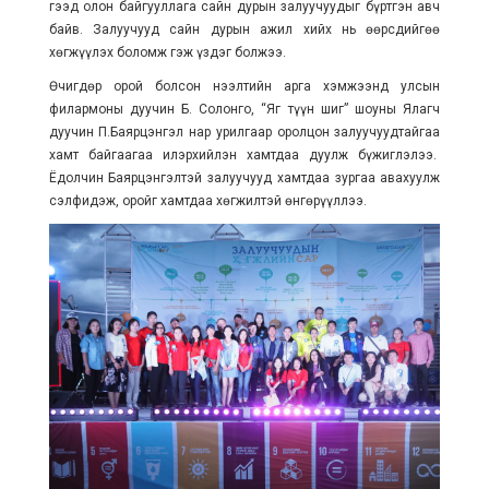
гээд олон байгууллага сайн дурын залуучуудыг бүртгэн авч
байв. Залуучууд сайн дурын ажил хийх нь өөрсдийгөө
хөгжүүлэх боломж гэж үздэг болжээ.
Өчигдөр орой болсон нээлтийн арга хэмжээнд улсын
филармоны дуучин Б. Солонго, “Яг түүн шиг” шоуны Ялагч
дуучин П.Баярцэнгэл нар урилгаар оролцон залуучуудтайгаа
хамт байгаагаа илэрхийлэн хамтдаа дуулж бүжиглэлээ.
Ёдолчин Баярцэнгэлтэй залуучууд хамтдаа зургаа авахуулж
сэлфидэж, оройг хамтдаа хөгжилтэй өнгөрүүллээ.