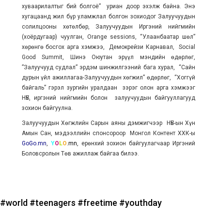
хуваарилалтыг бий болгоё” уриан доор эхэлж байна. Энэ
хугацаанд жил бүр уламжлал болгон зохиодог Залуучуудын
солилцооны хөтөлбөр, Залуучуудын Иргэний нийгмийн
(хоёрдугаар) чуулган, Orange sessions, “Улаанбаатар шөл”
хөрөнгө босгох арга хэмжээ, Демокрейзи Карнавал, Social
Good Summit, Шинэ Оюутан эрүүл мэндийн өдөрлөг,
”Залуучууд судлал” эрдэм шинжилгээний бага хурал, “Сайн
дурын үйл ажиллагаа-Залуучуудын хөгжил” өдөрлөг, “Хоггүй
байгаль” гэрэл зургийн уралдаан зэрэг олон арга хэмжээг
НҮБ, иргэний нийгмийн болон залуучуудын байгууллагууд
зохион байгуулна.
Залуучуудын Хөгжлийн Сарын аяны дэмжигчээр НҮБ-ын Хүн
Амын Сан, мэдээллийн спонсороор Монгол Контент ХХК-ы
GoGo.mn
,
Y
O
L
O
.mn
, ерөнхий зохион байгуулагчаар Иргэний
Боловсролын Төв ажиллаж байгаа билээ.
#world
#teenagers
#freetime
#youthday