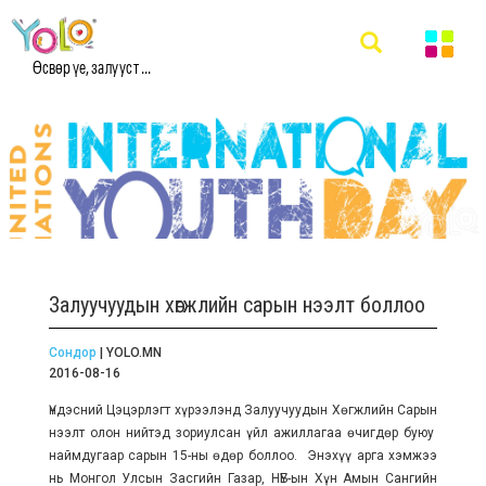
Өсвөр үе, залууст ...
Залуучуудын хөгжлийн сарын нээлт боллоо
Сондор
| YOLO.MN
2016-08-16
Үндэсний Цэцэрлэгт хүрээлэнд Залуучуудын Хөгжлийн Сарын
нээлт олон нийтэд зориулсан үйл ажиллагаа өчигдөр буюу
наймдугаар сарын 15-ны өдөр боллоо. Энэхүү арга хэмжээ
нь Монгол Улсын Засгийн Газар, НҮБ-ын Хүн Амын Сангийн