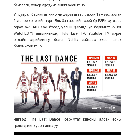
байгаагүй, ховор дүрсүүдийг ашигласан гэнэ.
Уг цуврал баримтат кино нь дөрөвдүгээр сарын 19-нөөс эхлэн
5 долоо хоногийн турш Бямба гарагийн орой бүр ESPN сувгаар
гарах аж. АНУ-аас бусад улсын үзэгчид уг баримтат киног
WatchESPN аппликейшн, Hulu Live TV, Youtube TV зэрэг
онлайн стриймингүүд болон Netflix сайтаас хүлээн авах
боломжтой гэнэ.
Ингээд "The Last Dance" баримтат киноны албан ёсны
трейлэрийг хүлээн авна уу.