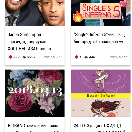
Jaden Smith орон
“Single’s Inferno 5”-ийн ганц
гэргүйчүүдэд зориулан
бие эрчүүдтэй танилцана уу
ХООЛНЫ ГАЗАР нээнэ
532
3329
2021-05-17
1
440
2026-01-22
BIGBANG хамтлагийн шинэ
ФОТО: Зун цагт ОХИДОД