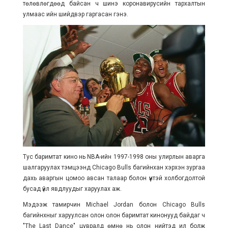
төлөвлөгдөөд байсан ч шинэ коронавирусийн тархалтын
улмаас ийн шийдвэр гаргасан гэнэ.
Тус баримтат кино нь NBA-ийн 1997-1998 оны улирлын аварга
шалгаруулах тэмцээнд Chicago Bulls багийнхан хэрхэн зургаа
дахь аваргын цомоо авсан талаар болон үүнтэй холбогдолтой
бусад үйл явдлуудыг харуулах аж.
Мэдээж тамирчин Michael Jordan болон Chicago Bulls
багийнхныг харуулсан олон олон баримтат кинонууд байдаг ч
"The Last Dance" цувралд өмнө нь олон нийтэд ил болж