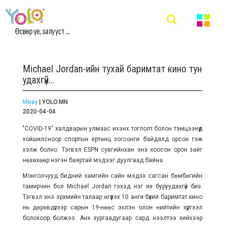
Өсвөр үе, залууст ...
Michael Jordan-ийн тухай баримтат кино тун
удахгүй...
Миау
| YOLO.MN
2020-04-04
"COVID-19" халдварын улмаас ихэнх тоглолт болон тэмцээнүүд
хойшилсноор спортын ертөнц зогсонги байдалд орсон гэж
хэлж болно. Тэгвэл ESPN сувгийнхан энэ хоосон орон зайг
нөхөхөөр нэгэн баяртай мэдээг дуулгаад байна.
Монголчууд бидний хамгийн сайн мэдэх сагсан бөмбөгийн
тамирчин бол Michael Jordan гэхэд нэг их буруудахгүй биз.
Тэгвэл энэ эрхмийн талаар өгүүлэх 10 анги бүхий баримтат кино
нь дөрөвдүгээр сарын 19-нөөс эхлэн олон нийтийн хүртээл
болохоор болжээ. Анх зургаадугаар сард нээлтээ хийхээр