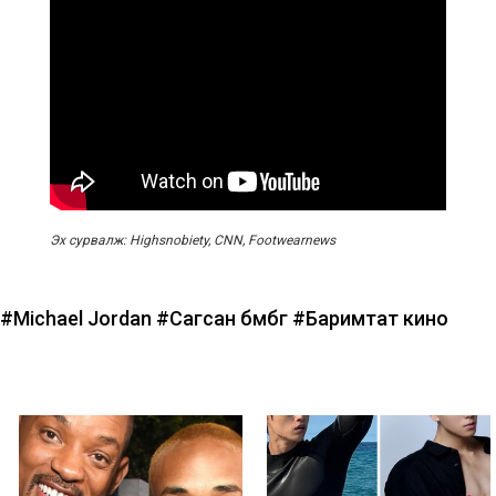
Эх сурвалж: Highsnobiety, CNN, Footwearnews
#Michael Jordan
#Сагсан бөмбөг
#Баримтат кино