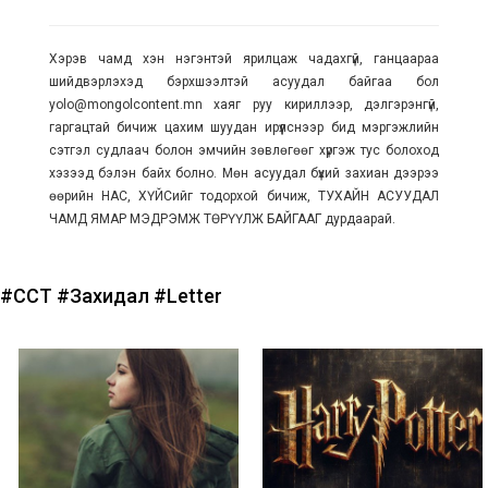
Хэрэв чамд хэн нэгэнтэй ярилцаж чадахгүй, ганцаараа
шийдвэрлэхэд бэрхшээлтэй асуудал байгаа бол
yolo@mongolcontent.mn хаяг руу кириллээр, дэлгэрэнгүй,
гаргацтай бичиж цахим шуудан ирүүлснээр бид мэргэжлийн
сэтгэл судлаач болон эмчийн зөвлөгөөг хүргэж тус болоход
хэзээд бэлэн байх болно. Мөн асуудал бүхий захиан дээрээ
өөрийн НАС, ХҮЙСийг тодорхой бичиж, ТУХАЙН АСУУДАЛ
ЧАМД ЯМАР МЭДРЭМЖ ТӨРҮҮЛЖ БАЙГААГ дурдаарай.
#ССҮТ
#Захидал
#Letter