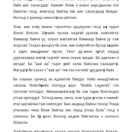
байх шиг санагддаг. Намайг болж л өгвөл өөрсдөөсөө хол
байлгах гээд, жийгээд байгаа юм шиг санагдаад байдаг.
Ингээд л дахиад чимээгүйхэн уйлсан.
Ээж, аав хоёр маань гэрлэлтээ цуцлуулах гээд шүүх хурал
болох болсон. Шүүгчийн туслах надтай уулзаж ээжтэйгээ
баймаар байна уу, эсвэл аавтайгаа баймаар байна уу гэж
асуусан. Гэхдээ үнэндээ би ээж, аав хоёртойгоо бусад хүүхдийн
л адил амьдрахыг хүссэн. Үеэл дүү минь хүртэл надад
уурлахаараа аавгүй гэдгийг минь сөхөж ярьдаг. Би адилхан л
уйлдаг. Би "аав аа" гэдэг үгийг хэлж байснаа санадаггүй.
Магадгүй би хэзээ ч "аав аа" гэж хэн нэгнийг дуудахгүй байх.
Би сошиал орчинд их идэвхтэй байдаг. Найз нөхөдтэйгөө
чаталж, Фэйсбүүкийн постууд үздэг. "Mobile Legends" гэх
тоглоом тоглодог. Иймэрхүү маягаар би зав гарах болгондоо
утсаа оролддог. Тэгээд өвөө, эмээ, ээж гурав үргэлж л намайг
утас шагайлаа гэж зэмлэдэг. Бие өвдөөд байна гэхээр "Наад
утаснаас чинь болж байгаа юм. Наад утсаа боль" гээд л
зэмлэнэ. Би бүр үүнээс болоод өвдөж байгаагаа ч хэлэхээ
больсон.
Фэйсбүүкээр үйлчлүүлэхэд надад үнэхээр бэрхшээлтэй байдаг.