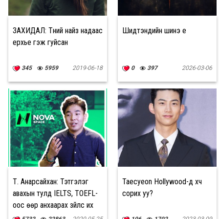
ЗАХИДАЛ: Түүний найз надаас
Шидтэнүүдийн шинэ үе
үерхье гэж гуйсан
345
5959
2019-06-18
0
397
2026-03-06
Т. Анарсайхан: Тэтгэлэг
Taecyeon Hollywood-д хүч
авахын тулд IELTS, TOEFL-
сорих уу?
оос өөр анхаарах зүйлс их
бий
5732
22863
2020-05-25
106
1702
2023-03-09