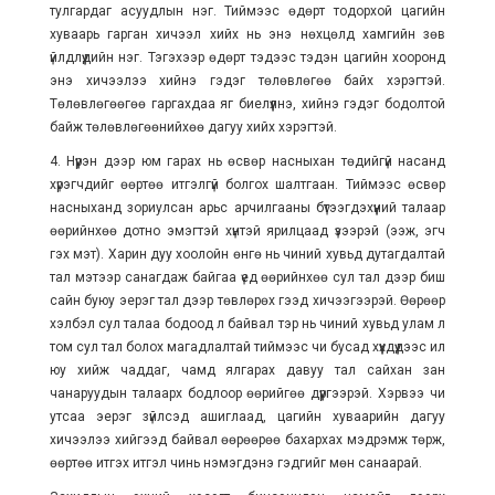
тулгардаг асуудлын нэг. Тиймээс өдөрт тодорхой цагийн
хуваарь гарган хичээл хийх нь энэ нөхцөлд хамгийн зөв
үйлдлүүдийн нэг. Тэгэхээр өдөрт тэдээс тэдэн цагийн хооронд
энэ хичээлээ хийнэ гэдэг төлөвлөгөө байх хэрэгтэй.
Төлөвлөгөөгөө гаргахдаа яг биелүүлнэ, хийнэ гэдэг бодолтой
байж төлөвлөгөөнийхөө дагуу хийх хэрэгтэй.
4. Нүүрэн дээр юм гарах нь өсвөр насныхан төдийгүй насанд
хүрэгчдийг өөртөө итгэлгүй болгох шалтгаан. Тиймээс өсвөр
насныханд зориулсан арьс арчилгааны бүтээгдэхүүний талаар
өөрийнхөө дотно эмэгтэй хүнтэй ярилцаад үзээрэй (ээж, эгч
гэх мэт). Харин дуу хоолойн өнгө нь чиний хувьд дутагдалтай
тал мэтээр санагдаж байгаа үед өөрийнхөө сул тал дээр биш
сайн буюу эерэг тал дээр төвлөрөх гээд хичээгээрэй. Өөрөөр
хэлбэл сул талаа бодоод л байвал тэр нь чиний хувьд улам л
том сул тал болох магадлалтай тиймээс чи бусад хүүхдүүдээс илүү
юу хийж чаддаг, чамд ялгарах давуу тал сайхан зан
чанаруудын талаарх бодлоор өөрийгөө дүүргээрэй. Хэрвээ чи
утсаа эерэг зүйлсэд ашиглаад, цагийн хуваарийн дагуу
хичээлээ хийгээд байвал өөрөөрөө бахархах мэдрэмж төрж,
өөртөө итгэх итгэл чинь нэмэгдэнэ гэдгийг мөн санаарай.