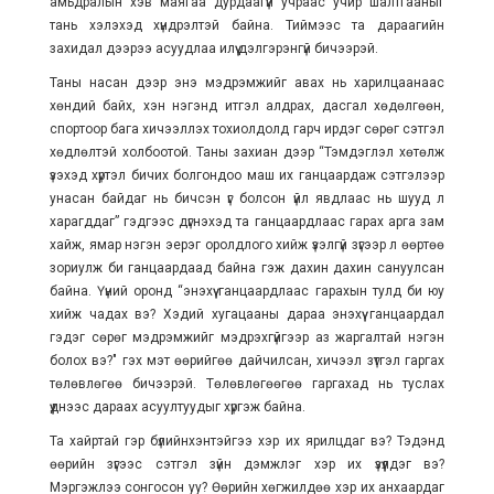
амьдралын хэв маягаа дурдаагүй учраас учир шалтгааныг
тань хэлэхэд хүндрэлтэй байна. Тиймээс та дараагийн
захидал дээрээ асуудлаа илүү дэлгэрэнгүй бичээрэй.
Таны насан дээр энэ мэдрэмжийг авах нь харилцаанаас
хөндий байх, хэн нэгэнд итгэл алдрах, дасгал хөдөлгөөн,
спортоор бага хичээллэх тохиолдолд гарч ирдэг сөрөг сэтгэл
хөдлөлтэй холбоотой. Таны захиан дээр “Тэмдэглэл хөтөлж
үзэхэд хүртэл бичих болгондоо маш их ганцаардаж сэтгэлээр
унасан байдаг нь бичсэн үг болсон үйл явдлаас нь шууд л
харагддаг” гэдгээс дүгнэхэд та ганцаардлаас гарах арга зам
хайж, ямар нэгэн эерэг оролдлого хийж үзэлгүй зүгээр л өөртөө
зориулж би ганцаардаад байна гэж дахин дахин сануулсан
байна. Үүний оронд “энэхүү ганцаардлаас гарахын тулд би юу
хийж чадах вэ? Хэдий хугацааны дараа энэхүү ганцаардал
гэдэг сөрөг мэдрэмжийг мэдрэхгүйгээр аз жаргалтай нэгэн
болох вэ?" гэх мэт өөрийгөө дайчилсан, хичээл зүтгэл гаргах
төлөвлөгөө бичээрэй. Төлөвлөгөөгөө гаргахад нь туслах
үүднээс дараах асуултуудыг хүргэж байна.
Та хайртай гэр бүлийнхэнтэйгээ хэр их ярилцдаг вэ? Тэдэнд
өөрийн зүгээс сэтгэл зүйн дэмжлэг хэр их үзүүлдэг вэ?
Мэргэжлээ сонгосон уу? Өөрийн хөгжилдөө хэр их анхаардаг