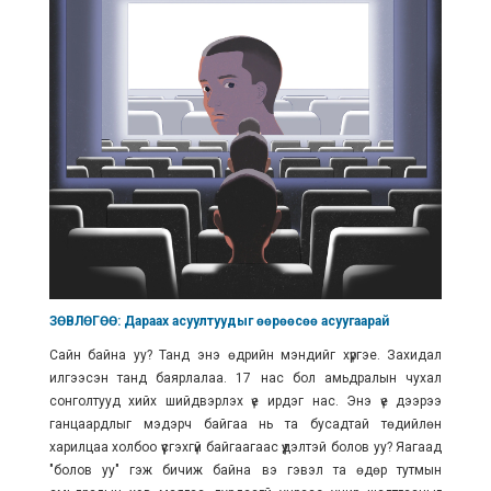
ЗӨВЛӨГӨӨ: Дараах асуултуудыг өөрөөсөө асуугаарай
Сайн байна уу? Танд энэ өдрийн мэндийг хүргэе. Захидал
илгээсэн танд баярлалаа. 17 нас бол амьдралын чухал
сонголтууд хийх шийдвэрлэх үе ирдэг нас. Энэ үе дээрээ
ганцаардлыг мэдэрч байгаа нь та бусадтай төдийлөн
харилцаа холбоо үүсгэхгүй байгаагаас үүдэлтэй болов уу? Яагаад
"болов уу" гэж бичиж байна вэ гэвэл та өдөр тутмын