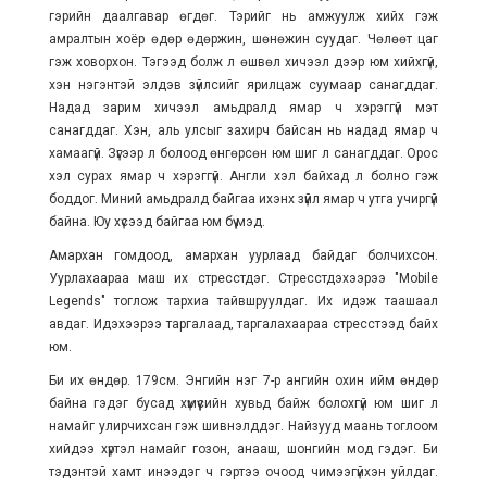
гэрийн даалгавар өгдөг. Тэрийг нь амжуулж хийх гэж
амралтын хоёр өдөр өдөржин, шөнөжин суудаг. Чөлөөт цаг
гэж ховорхон. Тэгээд болж л өшвөл хичээл дээр юм хийхгүй,
хэн нэгэнтэй элдэв зүйлсийг ярилцаж суумаар санагддаг.
Надад зарим хичээл амьдралд ямар ч хэрэггүй мэт
санагддаг. Хэн, аль улсыг захирч байсан нь надад ямар ч
хамаагүй. Зүгээр л болоод өнгөрсөн юм шиг л санагддаг. Орос
хэл сурах ямар ч хэрэггүй. Англи хэл байхад л болно гэж
боддог. Миний амьдралд байгаа ихэнх зүйл ямар ч утга учиргүй
байна. Юу хүсээд байгаа юм бүү мэд.
Амархан гомдоод, амархан уурлаад байдаг болчихсон.
Уурлахаараа маш их стресстдэг. Стресстдэхээрээ "Mobile
Legends" тоглож тархиа тайвшруулдаг. Их идэж таашаал
авдаг. Идэхээрээ таргалаад, таргалахаараа стресстээд байх
юм.
Би их өндөр. 179см. Энгийн нэг 7-р ангийн охин ийм өндөр
байна гэдэг бусад хүмүүсийн хувьд байж болохгүй юм шиг л
намайг улирчихсан гэж шивнэлддэг. Найзууд маань тоглоом
хийдээ хүртэл намайг гозон, анааш, шонгийн мод гэдэг. Би
тэдэнтэй хамт инээдэг ч гэртээ очоод чимээгүйхэн уйлдаг.