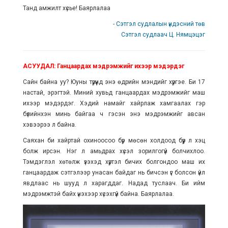
Танд амжилт хүсье! Баярлалаа
- Сэтгэл судлалын үндэсний төв
Сэтгэл судлаач Ц. Нямцэцэг
АСУУДАЛ: Ганцаардах мэдрэмжийг ихээр мэдэрдэг
Сайн байна уу? Юуны түрүүнд энэ өдрийн мэндийг хүргэе. Би 17
настай, эрэгтэй. Миний хувьд ганцаардах мэдрэмжийг маш
ихээр мэдэрдэг. Хэдий намайг хайрлаж хамгаалах гэр
бүлийнхэн минь байгаа ч гэсэн энэ мэдрэмжийг авсан
хэвээрээ л байна.
Саяхан би хайртай охиноосоо бүр мөсөн холдоод бүүр л хэцүү
болж ирсэн. Нэг л амьдрах хүсэл зорилгогүй болчихлоо.
Тэмдэглэл хөтөлж үзэхэд хүртэл бичих болгондоо маш их
ганцаардаж сэтгэлээр унасан байдаг нь бичсэн үг болсон үйл
явдлаас нь шууд л харагддаг. Надад туслаач. Би ийм
мэдрэмжтэй байх үнэхээр хүсэхгүй байна. Баярлалаа.