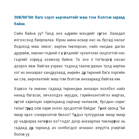
ЗӨВЛӨГӨӨ: Бага зэрэг өөрчлөлтийг маш том болгож хараад
байна.
Сайн байна уу? Танд энэ өдрийн мэндийг хүргэе. Захидал
илгээсэнд баярлалаа. Юуны өмнө өсвөр нас нь бусад насыг
бодоход маш эмзэг, өөртөө төвлөрсөн, найз нөхдөө даган
дуурайж, зөвхөн тэдний л үг үйлдлийг чухалчлах онцлогтой нас
гэдгийг зориуд хэлмээр байна. Та энэ л тогтворгүй насан
дээрээ явж байгаа учраас тэдэнд таалагдахын тулд өөртөө
хэт их анхаарал хандуулаад, өөрийн дүр төрхний бага зэргийн
өө сэв, өөрчлөлтийг маш том болгож анзаараад байгаа юм.
Хэрвээ та зөвхөн гадаад төрхөндөө анхаарч эхэлбэл найз
нөхөд багасах, хичээлдээ муудах, гэрийнхэнтэйгээ маргах,
хүнтэй харилцах харилцаанд сөргөөр нөлөөлж, бусдын сөрөг
талыг түрүүнд олж харж эхлэх эрсдэлтэй байдаг. Түүний оронд “Би
ямар хүсэл сонирхолтой билээ? Түүндээ тулгуурлаж ямар ямар
ур чадвараа хөгжүүлэх вэ? гэдэг дээр анхаарлаа төвлөрүүлэх нь
гадаад дүр төрхөнд ач холбогдол өгөхөөс илүү утга учиртай
болов уу.