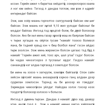
өссөн. Гэрийн ажил ч барагтаа хийдэггүй, сонирхлоороо хааяа
л нэг юм хийнэ. Тэгээд л дандаа тоглож, юм үзэж л өдрийг
өнгөрөөдөг байсан.
Ээж, аав хоёр маань гэрлэлтээ салгуулаагүй байсан юм шиг
байсан. Ээж маань нэг хүнтэй 9,10 жил уулздаг байсныг би
мэддэг байлаа. Ингээд тэд хүүхэдтэй болж, би дүүтэй болохоор
болсон. Анх би хөл минь газар хүрэхгүй маш их баярлаж байсан
ч төрөх хугацаа нь ойртох тусам "намайг тоохоо боливол
яана, би тэдний хувьд хэн ч биш болбол яана" гэсэн айдас
төрж эхэлсэн. Ээж минь жирэмсэн болсон цагаас тэд бүгд л
намайг "гэрийн ажил хий, тоос арч, шал угаа" гэдэг болсон.
Би чадах чинээгээрээ л туслахыг хүсдэг. Гэхдээ намайг
санаандгүй нэг алдаа гаргахад л зэмлэдэг болсон.
Би өмнө нь хэзээ ч загнуулж, зэмлүүлж байгаагүй. Олон сайн
хийсэн зүйлсийг маань анзаараагүй хэрнээ ганц алдаан дээр
суурилан зэмлэсэн. Тэрэнд нь би үнэхээр их гомддог.
Заримдаа чимээгүйхэн уйлдаг. Найздаа хэлэх гэхээр нээх
тоодоггүй болохоор хэлэхээ ч больсон.
Ингээд л дүү минь төрсөн. Дандаа л намайг дүүгээ хар, даавуу
угаа, индүүд гээд л... Ээж ч намайг өмнөх шигээ хайрлахгүй