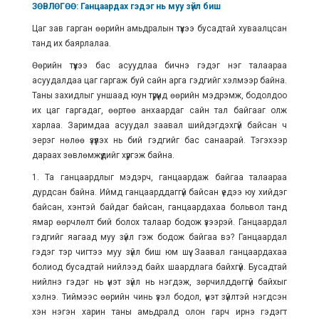
ЗӨВЛӨГӨӨ: Ганцаардах гэдэг нь муу зүйл биш
Цаг зав гарган өөрийн амьдралын түүхээ бусадтай хуваалцсан
танд их баярлалаа.
Өөрийн түүхээ бас асуудлаа бичнэ гэдэг нэг талаараа
асуудалдаа цаг гаргаж буй сайн арга гэдгийг хэлмээр байна.
Таны захидлыг уншаад юун түрүүнд өөрийн мэдрэмж, бодолдоо
их цаг гаргадаг, өөртөө анхаардаг сайн тал байгааг олж
харлаа. Заримдаа асуудал заавал шийдэгдэхгүй байсан ч
эерэг нөлөө үзүүлэх нь бий гэдгийг бас санаарай. Тэгэхээр
дараах зөвлөмжүүдийг хүргэж байна.
1. Та ганцаардлыг мэдэрч, ганцаардаж байгаа талаараа
дурдсан байна. Иймд ганцаарддаггүй байсан үедээ юу хийдэг
байсан, хэнтэй байдаг байсан, ганцаардахаа больвол танд
ямар өөрчлөлт бий болох талаар бодож үзээрэй. Ганцаардал
гэдгийг яагаад муу зүйл гэж бодож байгаа вэ? Ганцаардал
гэдэг тэр чигтээ муу зүйл биш юм шүү. Заавал ганцаардахаа
болиод бусадтай нийлээд байх шаардлага байхгүй. Бусадтай
нийлнэ гэдэг нь үнэт зүйл нь нэгдэж, зөрчилддөггүй байхыг
хэлнэ. Тиймээс өөрийн чинь үзэл бодол, үнэт зүйлтэй нэгдсэн
хэн нэгэн харин таны амьдралд олон гарч ирнэ гэдэгт