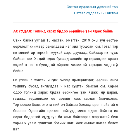
- Сэтгэл судлалын үндэсний төв
Сэтгэл судлаач Б. Энхлэн
АСУУДАЛ: Толинд харах бүрдээ өөрийгөө үзэн ядаж байна
Сайн байна уу? Би 13 настай, эмэгтэй. 2019 оны зун өөртөө
өөрчлөлт хиймээр санагдаад нэг зүйл туршсан юм. Гэтэл тэр
нь миний дүр төрхийг муухай харагдуулаад байхаар нь нууж
байсан юм. Хэдий одоо буцаад хэвийн дүр төрхөндөө орсон
хэдий ч нэг л бусадтай ойртож, чөлөөтэй харьцаж чадахгүй
байна.
Би угийн л хэнтэй ч гүйж очоод ярилцчихдаг, өөрийн анги
төдийгүй бусад ангиуддаа ч нэр хүндтэй байсан юм. Харин
одоо толинд харах бүрдээ өөрийгөө үзэн ядаж, нүүр царай,
гадаад төрхнийхөө өө сэвийг олж хардаг болчихлоо.
Тэрнээсээ болж олонд нийтэч байхаа болиод цөөн найзтай л
боллоо. Одоогийн цөөхөн найзууд минь ядаж байхад их
сөрөг бодолтой хүүхдүүд тул би хамт байхаараа жаргалтай биш
харин ч улам гунигтай болчих шиг. Яаж өмнөх шигээ болох
вэ?