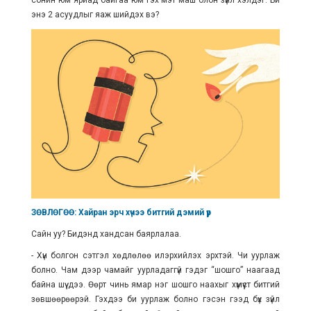
сонин юм яриад байгаа юм гэх мэт маш олон зүйл хэлдэг. Би
энэ 2 асуудлыг яаж шийдэх вэ?
ЗӨВЛӨГӨӨ: Хайран эрч хүчээ битгий дэмий үр
Сайн уу? Бидэнд хандсан баярлалаа.
- Хүн болгон сэтгэл хөдлөлөө илэрхийлэх эрхтэй. Чи уурлаж
болно. Чам дээр чамайг уурладаггүй гэдэг “шошго” наагаад
байна шүү дээ. Өөрт чинь ямар нэг шошго наахыг хүмүүст битгий
зөвшөөрөөрэй. Гэхдээ би уурлаж болно гэсэн гээд бүх зүйл