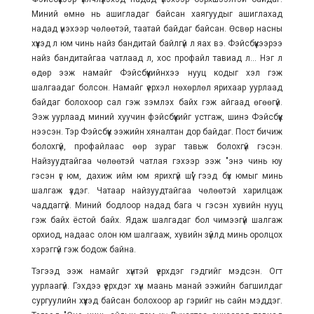
Миний өмнө нь ашигладаг байсан хаягуудыг ашиглахад
надад үнэхээр чөлөөтэй, таатай байдаг байсан. Өсвөр насны
хүүхэд л юм чинь найз бандитай байлгүй л яах вэ. Фэйсбүүкээрээ
найз бандитайгаа чатлаад л, хос профайл тавиад л... Нэг л
өдөр ээж намайг Фэйсбүүкийнхээ нууц кодыг хэл гэж
шалгаадаг болсон. Намайг үерхэл нөхөрлөл ярихаар уурлаад
байдаг болохоор сал гэж зэмлэх байх гэж айгаад өгөөгүй.
Ээж уурлаад миний хуучин фэйсбүүкийг устгаж, шинэ Фэйсбүүк
нээсэн. Тэр Фэйсбүүк ээжийн хяналтан дор байдаг. Пост бичиж
болохгүй, профайлаас өөр зураг тавьж болохгүй гэсэн.
Найзуудтайгаа чөлөөтэй чатлая гэхээр ээж "энэ чинь юу
гэсэн үг юм, дахиж ийм юм ярихгүй шүү" гээд бүх юмыг минь
шалгаж үздэг. Чатаар найзуудтайгаа чөлөөтэй харилцаж
чаддаггүй. Миний бодлоор надад бага ч гэсэн хувийн нууц
гэж байх ёстой байх. Ядаж шалгадаг бол чимээгүй шалгаж
орхиод, надаас олон юм шалгааж, хувийн зүйлд минь оролцох
хэрэггүй гэж бодож байна.
Тэгээд ээж намайг хүнтэй үерхдэг гэдгийг мэдсэн. Огт
уурлаагүй. Гэхдээ үерхдэг хүн маань манай ээжийн багшилдаг
сургуулийн хүүхэд байсан болохоор ар гэрийг нь сайн мэддэг.