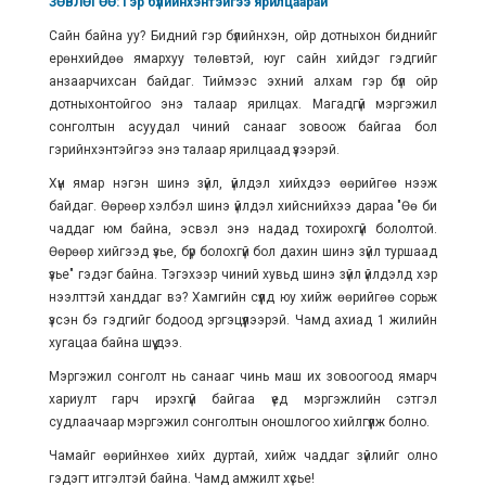
ЗӨВЛӨГӨӨ: Гэр бүлийнхэнтэйгээ ярилцаарай
Сайн байна уу? Бидний гэр бүлийнхэн, ойр дотныхон биднийг
ерөнхийдөө ямархуу төлөвтэй, юуг сайн хийдэг гэдгийг
анзаарчихсан байдаг. Тиймээс эхний алхам гэр бүл ойр
дотныхонтойгоо энэ талаар ярилцах. Магадгүй мэргэжил
сонголтын асуудал чиний санааг зовоож байгаа бол
гэрийнхэнтэйгээ энэ талаар ярилцаад үзээрэй.
Хүн ямар нэгэн шинэ зүйл, үйлдэл хийхдээ өөрийгөө нээж
байдаг. Өөрөөр хэлбэл шинэ үйлдэл хийснийхээ дараа "Өө би
чаддаг юм байна, эсвэл энэ надад тохирохгүй бололтой.
Өөрөөр хийгээд үзье, бүр болохгүй бол дахин шинэ зүйл туршаад
үзье" гэдэг байна. Тэгэхээр чиний хувьд шинэ зүйл үйлдэлд хэр
нээлттэй ханддаг вэ? Хамгийн сүүлд юу хийж өөрийгөө сорьж
үзсэн бэ гэдгийг бодоод эргэцүүлээрэй. Чамд ахиад 1 жилийн
хугацаа байна шүү дээ.
Мэргэжил сонголт нь санааг чинь маш их зовоогоод ямарч
хариулт гарч ирэхгүй байгаа үед мэргэжлийн сэтгэл
судлаачаар мэргэжил сонголтын оношлогоо хийлгүүлж болно.
Чамайг өөрийнхөө хийх дуртай, хийж чаддаг зүйлийг олно
гэдэгт итгэлтэй байна. Чамд амжилт хүсье!