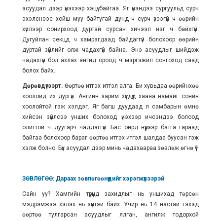
асуудал дээр үнэхээр хэцүү байгаа. Яг үнэндээ сургуульд сурч
эхэлснээс хойш муу байтугай дунд ч сурч үзээгүй ч өөрийн
хүслээр сонирхоод дуртай сурсан хичээл нэг ч байхгүй.
Дугуйлан секцд ч хамрагдаад байдаггүй болохоор өөрийн
дуртай зүйлийг олж чадахгүй байна. Энэ асуудлыг шийдэж
чадахгүй бол ахлах ангид ороод ч мэргэжил сонгоход саад
болох байх.
Дөрөвдүгээрт.
Өөртөө итгэх итгэл алга. Би хувьдаа өөрийнхөө
хоолойд их дургүй. Ангийн зарим хүүхдүүд хааяа намайг сонин
хоолойтой гэж хэлдэг. Яг багш дуудаад л самбарын өмнө
хийсэн зүйлсээ унших болоход үнэхээр ичсэндээ болоод
олигтой ч дуугарч чаддаггүй. Бас ойрд нүүрээр батга гараад
байгаа болохоор бараг өөртөө итгэх итгэл шалдаа буусан гэж
хэлж болно. Бүх асуудал дээр минь чадахаараа зөвлөж өгнө үү?
ЗӨВЛӨГӨӨ: Дараах зөвлөгөөнүүдийг хэрэгжүүлээрэй
Сайн уу? Хамгийн түрүүнд захидлыг нь уншихад төрсөн
мэдрэмжээ хэлэх нь зүйтэй байх. Учир нь 14 настай гэхэд
өөртөө тулгарсан асуудлыг ялган, ангилж тодорхой