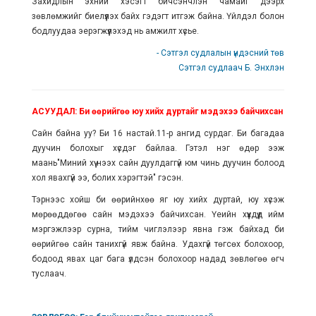
Захидлын эхний хэсэгт бичсэнчлэн чамайг дээрх
зөвлөмжийг биелүүлэх байх гэдэгт итгэж байна. Үйлдэл болон
бодлуудаа эерэгжүүлэхэд нь амжилт хүсье.
- Сэтгэл судлалын үндэсний төв
Сэтгэл судлаач Б. Энхлэн
АСУУДАЛ: Би өөрийгөө юу хийх дуртайг мэдэхээ байчихсан
Сайн байна уу? Би 16 настай.11-р ангид сурдаг. Би багадаа
дуучин болохыг хүсдэг байлаа. Гэтэл нэг өдөр ээж
маань"Миний хүү нээх сайн дуулдаггүй юм чинь дуучин болоод
хол явахгүй ээ, болих хэрэгтэй" гэсэн.
Тэрнээс хойш би өөрийнхөө яг юу хийх дуртай, юу хүсэж
мөрөөддөгөө сайн мэдэхээ байчихсан. Үеийн хүүхдүүд ийм
мэргэжлээр сурна, тийм чиглэлээр явна гэж байхад би
өөрийгөө сайн танихгүй явж байна. Удахгүй төгсөх болохоор,
бодоод явах цаг бага үлдсэн болохоор надад зөвлөгөө өгч
туслаач.