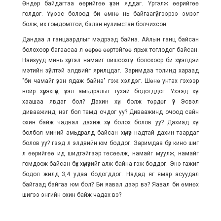
Өндөр байдагтаа өөрийгөө үзэн яддаг. Үргэлж өөрийгөө
голдог. Үүнээс болоод би өмнө нь байгаагүйгээрээ эмзэг
болж, их гомдомтгой, бэлэн нулимстай болчихсон.
Дандаа л ганцаардлыг мэдрээд байна. Айлын ганц байсан
болохоор багаасаа л өөрөө өөртэйгөө ярьж тоглодог байсан.
Найзууд минь хүртэл намайг ойшоохгүй болохоор би хүүхэлдэй
мэтийн зүйлтэй элдвийг ярилцдаг. Заримдаа толинд хараад
"би чамайг үзэн ядаж байна" гэж хэлдэг. Шөнө унтах гэхээр
нойр хүрэхгүй, үхэл амьдралыг тухай бодогддог. Үхээд хүн
хаашаа явдаг бол? Дахин хүн болж төрдөг үү? Эсвэл
диваажинд, нэг бол тамд очдог уу? Диваажинд очоод сайн
охин байж чадвал дахиж хүн болох болов уу? Дахиад хүн
болбол миний амьдралд байсан хүмүүс надтай дахин таардаг
болов уу? гээд л элдвийн юм боддог. Заримдаа бүр кино шиг
л өөрийгөө ид шидтэйгээр төсөөлж, намайг муулж, намайг
гомдоож байсан бүх хүмүүсийг алж байна гэж боддог. Энэ гажиг
бодол жилд 3,4 удаа бодогддог. Надад яг ямар асуудал
байгаад байгаа юм бол? Би яавал дээр вэ? Яавал би өмнөх
шигээ энгийн охин байж чадах вэ?