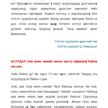
вэ? Ирээдүйгээ төлөвлөдөг үү? зэрэг асуултуудад дэлгэрэнгүй
хариулаад, гарах хариултаас үндэслэн өөрчлөлт хийх
төлөвлөгөө гаргаарай. Хэрвээ ингээд ч өөрчлөгдөхгүй бол
сэтгэл судлаачтай өөрийн биеэр уулзаж, ярилцаж болно шүү
дээ. Олон өсвөр насны хүүхдүүд тогтмол сэтгэл зүйчтэйгээ
уулзалт хийгээд. Бодоод үзээрэй. Танд амжилт хүсье!
Баярлалаа.
- Сэтгэл судлалын үндэсний төв
Сэтгэл судлаач Ц. Нямцэцэг
АСУУДАЛ: Ээж минь намайг өмнөх шигээ хайрлахгүй байгаа
юм шиг...
Сайн байна уу? Би одоо 13 нас хүрнэ, эмэгтэй. Надад хэцүү
асуудлууд их байна л даа.
Ээж, аав хоёр минь намайг бага байхад салсан. Би ээж,
эмээ, өвөөтэйгөө хамт амьдардаг. Намайг цэцэрлэгт байхад
аав минь хааяа ирж надтай уулздаг байсан. Сургуульд
орсноос хойш надтай дахиж уулзаагүй. Айлын ганц охин
болохоор хүн бүрд хайрлуулж, халамжлуулж, хайрыг мэдэрч