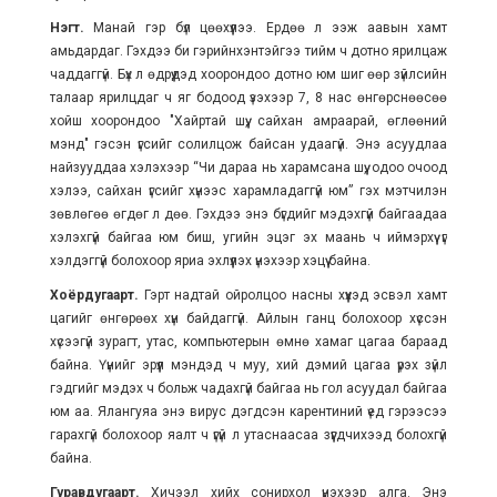
Нэгт.
Манай гэр бүл цөөхүүлээ. Ердөө л ээж аавын хамт
амьдардаг. Гэхдээ би гэрийнхэнтэйгээ тийм ч дотно ярилцаж
чаддаггүй. Бүх л өдрүүдэд хоорондоо дотно юм шиг өөр зүйлсийн
талаар ярилцдаг ч яг бодоод үзэхээр 7, 8 нас өнгөрснөөсөө
хойш хоорондоо "Хайртай шүү, сайхан амраарай, өглөөний
мэнд" гэсэн үгсийг солилцож байсан удаагүй. Энэ асуудлаа
найзууддаа хэлэхээр “Чи дараа нь харамсана шүү, одоо очоод
хэлээ, сайхан үгсийг хүнээс харамладаггүй юм” гэх мэтчилэн
зөвлөгөө өгдөг л дөө. Гэхдээ энэ бүгдийг мэдэхгүй байгаадаа
хэлэхгүй байгаа юм биш, угийн эцэг эх маань ч иймэрхүү үг
хэлдэггүй болохоор яриа эхлүүлэх үнэхээр хэцүү байна.
Хоёрдугаарт.
Гэрт надтай ойролцоо насны хүүхэд эсвэл хамт
цагийг өнгөрөөх хүн байдаггүй. Айлын ганц болохоор хүссэн
хүсээгүй зурагт, утас, компьютерын өмнө хамаг цагаа бараад
байна. Үүнийг эрүүл мэндэд ч муу, хий дэмий цагаа үрэх зүйл
гэдгийг мэдэх ч больж чадахгүй байгаа нь гол асуудал байгаа
юм аа. Ялангуяа энэ вирус дэгдсэн карентиний үед гэрээсээ
гарахгүй болохоор яалт ч үгүй л утаснаасаа зүүгдчихээд болохгүй
байна.
Гуравдугаарт.
Хичээл хийх сонирхол үнэхээр алга. Энэ