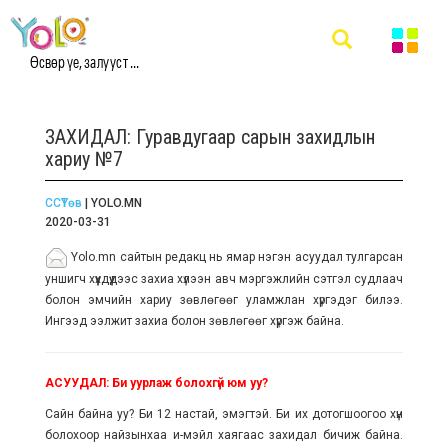
Өсвөр үе, залууст ...
ЗАХИДАЛ: Гуравдугаар сарын захидлын
хариу №7
ССҮТөв
| YOLO.MN
2020-03-31
Yolo.mn сайтын редакц нь ямар нэгэн асуудал тулгарсан
уншигч хүүхдүүдээс захиа хүлээн авч мэргэжлийн сэтгэл судлаач
болон эмчийн хариу зөвлөгөөг уламжлан хүргэдэг билээ.
Ингээд ээлжит захиа болон зөвлөгөөг хүргэж байна.
АСУУДАЛ: Би уурлаж болохгүй юм уу?
Сайн байна уу? Би 12 настай, эмэгтэй. Би их дотогшоогоо хүн
болохоор найзынхаа и-мэйл хаягаас захидал бичиж байна.