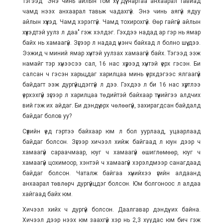
Тэгээд "Энэ чинь айлын том хүү. Дүү нартаа анхаарал тавиад
чамд нээх анхаарал тавьж чадахгүй. Энэ чинь аягүй ядуу
айлын хүүхэд. Чамд хэрэггүй. Чамд тохирохгүй. Өөр гайгүй айлын
хүүхэдтэй уулз л даа" гэж хэлдэг. Гэхдээ надад ар гэр нь ямар
байх нь хамаагүй. Зүгээр л надад үнэнч байхад л болно шүү дээ.
Ээжид ч миний ямар хүнтэй уулзах хамаагүй байх. Тэгээд ээж
намайг тэр хүнээсээ сал, 16 нас хүрээд хүнтэй үерх гэсэн. Би
салсан ч гэсэн харьцдаг харилцаа минь үерхдэгээс ялгаагүй
байдагт ээж дургүйцдэггүй л дээ. Гэхдээ л би 16 нас хүртлээ
үерхэхгүй зүгээр л харилцаа төдийтэй байхаар түүнийгээ алдчих
вий гэж их айдаг. Би дэндүү эрх чөлөөгүй, захирагдсан байдалд
байдаг болов уу?
Сүүлийн үед гэртээ байхаар юм л бол уурлаад, уцаарлаад
байдаг болсон. Зүгээр хичээл хийж байгаад л юун дээр ч
хамаагүй сараачмаар, юуг ч хамаагүй өшиглөмөөр, юуг ч
хамаагүй цохимоор, хэнтэй ч хамаагүй хэрэлдмээр санагдаад
байдаг болсон. Чаталж байгаа хүнийхээ үгийн алдаанд
анхаарал төвлөрч дургүйцдэг болсон. Юм болгоноос л алдаа
хайгаад байх юм.
Хичээл хийх ч дургүй болсон. Даалгавар дэндүү их байна.
Хичээл дээр нээх юм заахгүй хэр нь 2,3 хуудас юм бич гэж