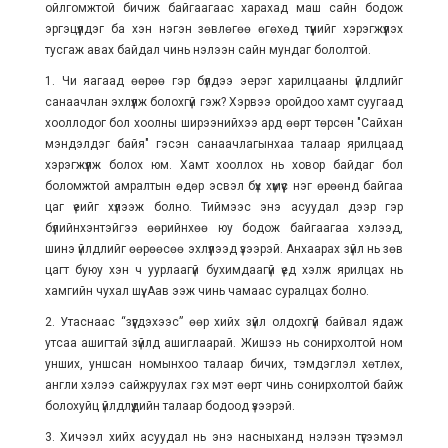
ойлгомжтой бичиж байгаагаас харахад маш сайн бодож
эргэцүүлдэг ба хэн нэгэн зөвлөгөө өгөхөд түүнийг хэрэгжүүлэх
тусгаж авах байдал чинь нэлээн сайн мундаг бололтой.
1. Чи яагаад өөрөө гэр бүлдээ эерэг харилцааны үйлдлийг
санаачлан эхлүүлж болохгүй гэж? Хэрвээ оройдоо хамт суугаад
хооллодог бол хоолны ширээнийхээ ард өөрт төрсөн "Сайхан
мэндэлдэг байя" гэсэн санаачлагынхаа талаар ярилцаад
хэрэгжүүлж болох юм. Хамт хооллох нь ховор байдаг бол
боломжтой амралтын өдөр эсвэл бүх хүмүүс нэг өрөөнд байгаа
цаг үеийг хүлээж болно. Тиймээс энэ асуудал дээр гэр
бүлийнхэнтэйгээ өөрийнхөө юу бодож байгаагаа хэлээд,
шинэ үйлдлийг өөрөөсөө эхлүүлээд үзээрэй. Анхаарах зүйл нь зөв
цагт буюу хэн ч уурлаагүй бухимдаагүй үед хэлж ярилцах нь
хамгийн чухал шүү. Аав ээж чинь чамаас суралцах болно.
2. Утаснаас “зүүгдэхээс” өөр хийх зүйл олдохгүй байвал ядаж
утсаа ашигтай зүйлд ашиглаарай. Жишээ нь сонирхолтой ном
унших, уншсан номынхоо талаар бичих, тэмдэглэл хөтлөх,
англи хэлээ сайжруулах гэх мэт өөрт чинь сонирхолтой байж
болохуйц үйлдлүүдийн талаар бодоод үзээрэй.
3. Хичээл хийх асуудал нь энэ насныханд нэлээн түгээмэл