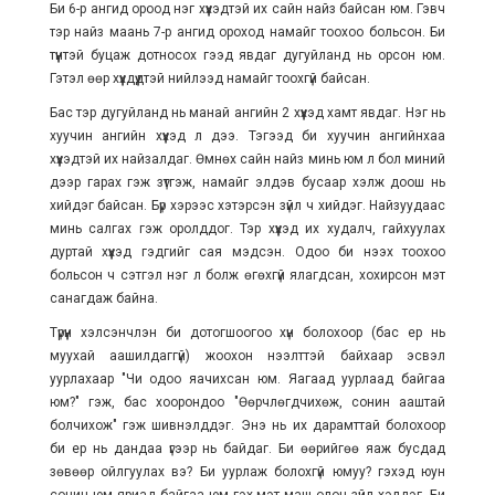
Би 6-р ангид ороод нэг хүүхэдтэй их сайн найз байсан юм. Гэвч
тэр найз маань 7-р ангид ороход намайг тоохоо больсон. Би
түүнтэй буцаж дотносох гээд явдаг дугуйланд нь орсон юм.
Гэтэл өөр хүүхдүүдтэй нийлээд намайг тоохгүй байсан.
Бас тэр дугуйланд нь манай ангийн 2 хүүхэд хамт явдаг. Нэг нь
хуучин ангийн хүүхэд л дээ. Тэгээд би хуучин ангийнхаа
хүүхэдтэй их найзалдаг. Өмнөх сайн найз минь юм л бол миний
дээр гарах гэж зүтгэж, намайг элдэв бусаар хэлж доош нь
хийдэг байсан. Бүр хэрээс хэтэрсэн зүйл ч хийдэг. Найзуудаас
минь салгах гэж оролддог. Тэр хүүхэд их худалч, гайхуулах
дуртай хүүхэд гэдгийг сая мэдсэн. Одоо би нээх тоохоо
больсон ч сэтгэл нэг л болж өгөхгүй ялагдсан, хохирсон мэт
санагдаж байна.
Түрүүн хэлсэнчлэн би дотогшоогоо хүн болохоор (бас ер нь
муухай аашилдаггүй) жоохон нээлттэй байхаар эсвэл
уурлахаар "Чи одоо яачихсан юм. Яагаад уурлаад байгаа
юм?" гэж, бас хоорондоо "Өөрчлөгдчихөж, сонин ааштай
болчихож" гэж шивнэлддэг. Энэ нь их дарамттай болохоор
би ер нь дандаа үгээр нь байдаг. Би өөрийгөө яаж бусдад
зөвөөр ойлгуулах вэ? Би уурлаж болохгүй юмуу? гэхэд юун