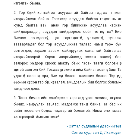
итгэлтэй байна.
2. Гэр бүлийнхэнтэйгээ асуудалтай байгаа гэдгээ ч мөн
илэрхийлсэн байна. Тэгэхээр асуудал байгаа гэдэг нь яг
юунд байгаа вэ? Танай гэр бүлийнхэн асуудлаа хэрхэн
шийдвэрлэдэг, асуудал шийдвэрлэх соёл нь юу вэ? Бие
биенээ сонсдоггүй, цаг гаргадаггүй, үнэлдэггүй, тушааж
зааварладаг бол тэр асуудлынхаа талаар чамд төрж буй
сэтгэгдэл, хэрхэн засаж сайжруулах саналтай байгаагаа
илэрхийлээрэй. Хэрэв илэрхийлээд хүлээж авахгүй бол
эвлэрэх, хүндээр хүлээж авахгүй байх гэсэн таагүй боловч үр
дүнтэй сонголт бий. Гэхдээ үргэлжид ийм байна гэсэн үг биш. Та
удахгүй насанд хүрч, бие хүн болон төлөвших болно. Тэр үед
өөрийн хүссэн гэр бүл, хүрээлэл, амьдралын бий болгох боломж
танд нээгдэнэ.
3. Таны бичлэгийн хэлбэрээс харахад уран зохиол, өгүүллэг
бичих, найруулах авьяас, мэдрэмж танд байна. Та бас их
сайн төсөөлөн бодох чадвартай бололтой. Иймд энэ талаа
хөгжүүлээрэй. Амжилт хүсье!
- Сэтгэл судлалын үндэсний төв
Сэтгэл судлаач Д. Лхамсүрэн