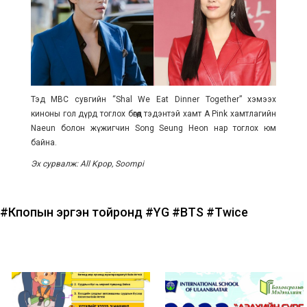
Тэд MBC сувгийн “Shal We Eat Dinner Together” хэмээх
киноны гол дүрд тоглох бөгөөд тэдэнтэй хамт A Pink хамтлагийн
Naeun болон жүжигчин Song Seung Heon нар тоглох юм
байна.
Эх сурвалж: All Kpop, Soompi
#Кпопын эргэн тойронд
#YG
#BTS
#Twice