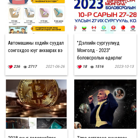
Автомашины хүүхдийн суудал
"Дэлхийн сургуулиуд
сонгохдоо юуг анхаарах вэ
Монголд - 2023"
боловсролын өдөрлөг
болно
236
2717
2021-06-26
18
1516
2023-10-13