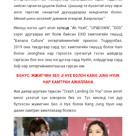
хийсэн гэрээгээ цуцалж байна. Цаашид та бүхэнтэй илүү эерэг
өнгө төрхтэй, чанартай дуунуудаараа мэндчилэх болно.
Миний шинэ эхлэлийг дэмжиж өгөөрэй. Баярлалаа”
Ийнхүү нэгэн цагт кпоп ертөнцөд “Ah Yeah”, “UP&DOWN”, “DDD”
зэрэг дуугаараа хит болж байсан EXID хамтлагийн гишүүд
"Banana Culture" энтертайнментийг орхилоо. Тодруулбал,
2019 оны тавдугаар сард тус хамтлагийн гишүүд болох Hani
болон Jeonghwa нар гэрээгээ сунгахгүй гэсэн шийдвэр
гаргасан бол энэ оны нэгдүгээр сард Hyelin, хоёрдугаар сард
Solji нар энтертайнментаасаа гарсан юм.
БОНУС: ЖҮЖИГЧИН SEO JI HYE БОЛОН KANG JUNG HYUN
НАР ХАМТРАН АЖИЛЛАНА
Ази даяар шуугиан тарьсан “Crash Landing On You” олон ангит
киног үзээгүй хүн ховорхон биз ээ. Тус кинонд гол дүр
бүтээсэн жүжигчин Seo Ji Hye болон Kang Jung Hyun нар
дахин хамтран ажиллахаар болжээ.