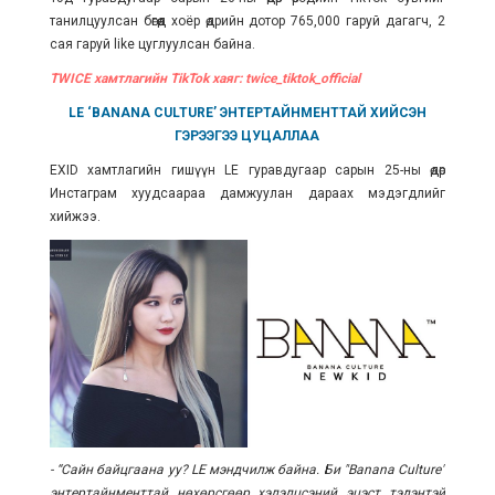
танилцуулсан бөгөөд хоёр өдрийн дотор 765,000 гаруй дагагч, 2
сая гаруй like цуглуулсан байна.
TWICE хамтлагийн TikTok хаяг: twice_tiktok_official
LE ‘BANANA CULTURE’ ЭНТЕРТАЙНМЕНТТАЙ ХИЙСЭН
ГЭРЭЭГЭЭ ЦУЦАЛЛАА
EXID хамтлагийн гишүүн LE гуравдугаар сарын 25-ны өдөр
Инстаграм хуудсаараа дамжуулан дараах мэдэгдлийг
хийжээ.
- “Сайн байцгаана уу? LE мэндчилж байна. Би "Banana Culture"
энтертайнменттай нөхөрсгөөр хэлэлцсэний эцэст тэдэнтэй