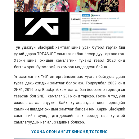
Тун удахгүй Blackpink хамтлаг шинэ уран бүтээл гаргах бөгөөд
үүний дараа TREASURE хамтлаг албан ёсоор дуу гаргана гэв.
Харин шинэ охидын хамтлагийн тухайд гэвэл 2020 онд
багтаж уран бүтээл хийнэ хэмээн мэдэгдсэн байна.
Уг хамтлаг нь "YG" энтертайнментаас үүсгэн байгуулагдсан
гурав дахь охидын хамтлаг болох аж. Тодруулбал 2009 онд
2NE1, 2016 онд Blackpink хамтлаг албан ёсоор кпоп ертөнцөд хөл
тавьсан бол 2NE1 хамтлаг 2016 онд таржээ. Гэсэн ч тэд үйл
ажиллагаагаа явуулж байх хугацаандаа кпоп ертөнцийн
хамгийн шилдэг охидын хамтлаг байсан юм. Харин
Blackpink
хамтлагийн хувьд өдгөө дэлхийн зах зээлд нэр хүндтэй
хамтлагуудын нэг аль хэдийнэ болжээ.
YOONA ОЛОН АНГИТ КИНОНД ТОГОЛНО