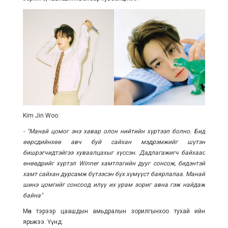
Kim Jin Woo:
- "Манай цомог энэ хавар олон нийтийн хүртээл болно. Бид
өөрсдийнхөө авч буй сайхан мэдрэмжийг шүтэн
бишрэгчидтэйгээ хуваалцахыг хүссэн. Дадлагажигч байхаас
өнөөдрийг хүртэл Winner хамтлагийн дууг сонсож, бидэнтэй
хамт сайхан дурсамж бүтээсэн бүх хүмүүст баярлалаа. Манай
шинэ цомгийг сонсоод илүү их урам зориг авна гэж найдаж
байна"
Мөн тэрээр цаашдын амьдралын зорилгынхоо тухай ийн
ярьжээ. Үүнд: