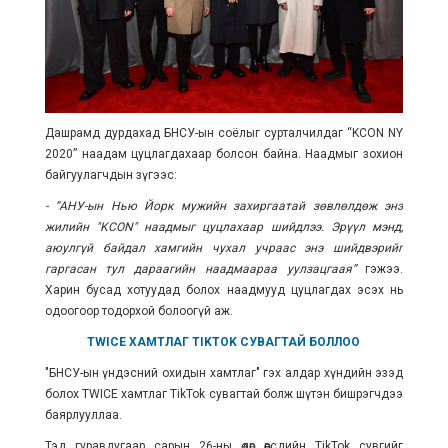
Дашрамд дурдахад БНСУ-ын соёлыг сурталчилдаг “KCON NY
2020” наадам цуцлагдахаар болсон байна. Наадмыг зохион
байгуулагчдын зүгээс:
- “АНУ-ын Нью Йорк мужийн захиргаатай зөвлөлдөж энэ
жилийн "KCON" наадмыг цуцлахаар шийдлээ. Эрүүл мэнд,
аюулгүй байдал хамгийн чухал учраас энэ шийдвэрийг
гаргасан тул дараагийн наадмаараа уулзацгаая”
гэжээ.
Харин бусад хотуудад болох наадмууд цуцлагдах эсэх нь
одоогоор тодорхой болоогүй аж.
TWICE ХАМТЛАГ TIKTOK СУВАГТАЙ БОЛЛОО
"БНСУ-ын үндэсний охидын хамтлаг" гэх алдар хүндийн эзэд
болох TWICE хамтлаг TikTok сувагтай болж шүтэн бишрэгчдээ
баярлууллаа.
Тэд гуравдугаар сарын 26-ны өдөр өөрсдийн TikTok сувгийг