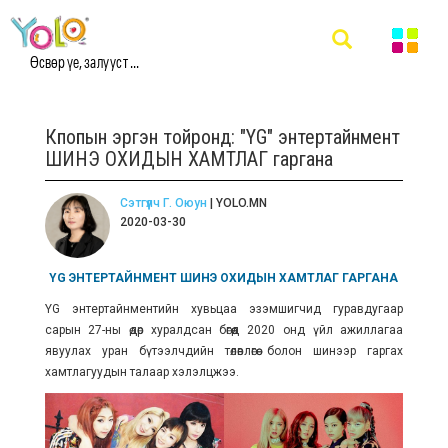
Өсвөр үе, залууст ...
Кпопын эргэн тойронд: "YG" энтертайнмент
ШИНЭ ОХИДЫН ХАМТЛАГ гаргана
Сэтгүүлч Г. Оюун
| YOLO.MN
2020-03-30
YG ЭНТЕРТАЙНМЕНТ ШИНЭ ОХИДЫН ХАМТЛАГ ГАРГАНА
YG энтертайнментийн хувьцаа эзэмшигчид гуравдугаар
сарын 27-ны өдөр хуралдсан бөгөөд 2020 онд үйл ажиллагаа
явуулах уран бүтээлчдийн төлөвлөгөө болон шинээр гаргах
хамтлагуудын талаар хэлэлцжээ.