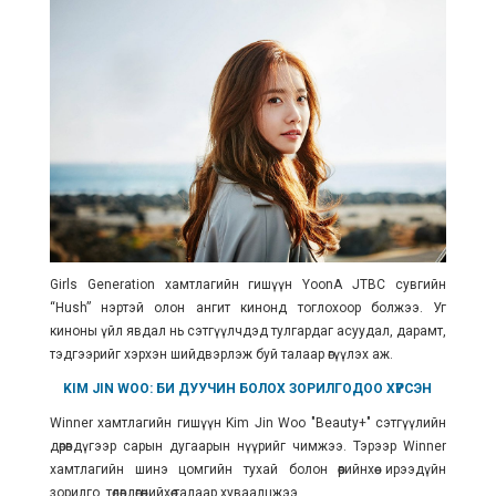
Girls Generation хамтлагийн гишүүн YoonA JTBC сувгийн
“Hush” нэртэй олон ангит кинонд тоглохоор болжээ. Уг
киноны үйл явдал нь сэтгүүлчдэд тулгардаг асуудал, дарамт,
тэдгээрийг хэрхэн шийдвэрлэж буй талаар өгүүлэх аж.
KIM JIN WOO: БИ ДУУЧИН БОЛОХ ЗОРИЛГОДОО ХҮРСЭН
Winner хамтлагийн гишүүн Kim Jin Woo "Beauty+" сэтгүүлийн
дөрөвдүгээр сарын дугаарын нүүрийг чимжээ. Тэрээр Winner
хамтлагийн шинэ цомгийн тухай болон өөрийнхөө ирээдүйн
зорилго, төлөвлөгөөнийхөө талаар хуваалцжээ.