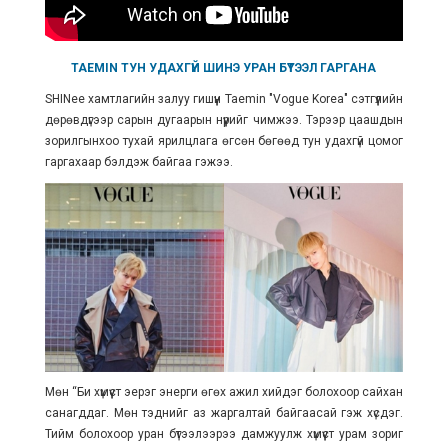
TAEMIN ТУН УДАХГҮЙ ШИНЭ УРАН БҮТЭЭЛ ГАРГАНА
SHINee хамтлагийн залуу гишүүн Taemin "Vogue Korea" сэтгүүлийн
дөрөвдүгээр сарын дугаарын нүүрийг чимжээ. Тэрээр цаашдын
зорилгынхоо тухай ярилцлага өгсөн бөгөөд тун удахгүй цомог
гаргахаар бэлдэж байгаа гэжээ.
Мөн “Би хүмүүст эерэг энерги өгөх ажил хийдэг болохоор сайхан
санагддаг. Мөн тэднийг аз жаргалтай байгаасай гэж хүсдэг.
Тийм болохоор уран бүтээлээрээ дамжуулж хүмүүст урам зориг