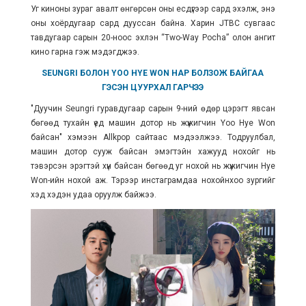
Уг киноны зураг авалт өнгөрсөн оны есдүгээр сард эхэлж, энэ
оны хоёрдугаар сард дууссан байна. Харин JTBC сувгаас
тавдугаар сарын 20-ноос эхлэн “Two-Way Pocha” олон ангит
кино гарна гэж мэдэгджээ.
SEUNGRI БОЛОН YOO HYE WON НАР БОЛЗОЖ БАЙГАА
ГЭСЭН ЦУУРХАЛ ГАРЧЭЭ
"Дуучин Seungri гуравдугаар сарын 9-ний өдөр цэрэгт явсан
бөгөөд тухайн үед машин дотор нь жүжигчин Yoo Hye Won
байсан" хэмээн Allkpop сайтаас мэдээлжээ. Тодруулбал,
машин дотор сууж байсан эмэгтэйн хажууд нохойг нь
тэвэрсэн эрэгтэй хүн байсан бөгөөд уг нохой нь жүжигчин Hye
Won-ийн нохой аж. Тэрээр инстаграмдаа нохойнхоо зургийг
хэд хэдэн удаа оруулж байжээ.