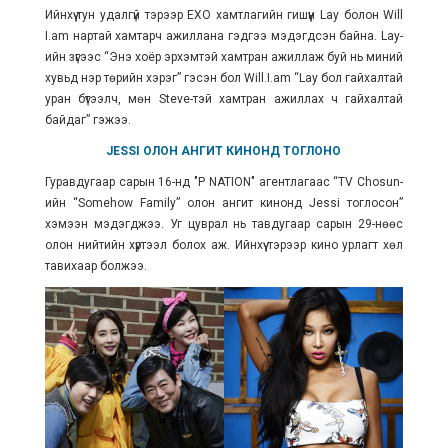
Ийнхүү тун удалгүй тэрээр EXO хамтлагийн гишүүн Lay болон Will
I.am нартай хамтарч ажиллана гэдгээ мэдэгдсэн байна. Lay-
ийн зүгээс “Энэ хоёр эрхэмтэй хамтран ажиллаж буй нь миний
хувьд нэр төрийн хэрэг” гэсэн бол Will.I.am “Lay бол гайхалтай
уран бүтээлч, мөн Steve-тэй хамтран ажиллах ч гайхалтай
байдаг” гэжээ.
JESSI ОЛОН АНГИТ КИНОНД ТОГЛОНО
Гуравдугаар сарын 16-нд "P NATION" агентлагаас “TV Chosun-
ийн “Somehow Family” олон ангит кинонд
Jessi
тоглосон”
хэмээн мэдэгджээ. Уг цуврал нь тавдугаар сарын 29-нөөс
олон нийтийн хүртээл болох аж. Ийнхүү тэрээр кино урлагт хөл
тавихаар болжээ.