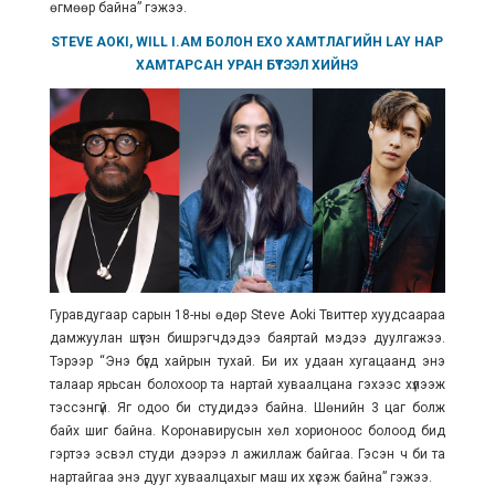
өгмөөр байна” гэжээ.
STEVE AOKI, WILL I.AM БОЛОН EXO ХАМТЛАГИЙН LAY НАР
ХАМТАРСАН УРАН БҮТЭЭЛ ХИЙНЭ
Гуравдугаар сарын 18-ны өдөр Steve Aoki Твиттер хуудсаараа
дамжуулан шүтэн бишрэгчдэдээ баяртай мэдээ дуулгажээ.
Тэрээр “Энэ бүгд хайрын тухай. Би их удаан хугацаанд энэ
талаар ярьсан болохоор та нартай хуваалцана гэхээс хүлээж
тэссэнгүй. Яг одоо би студидээ байна. Шөнийн 3 цаг болж
байх шиг байна. Коронавирусын хөл хорионоос болоод бид
гэртээ эсвэл студи дээрээ л ажиллаж байгаа. Гэсэн ч би та
нартайгаа энэ дууг хуваалцахыг маш их хүсэж байна” гэжээ.