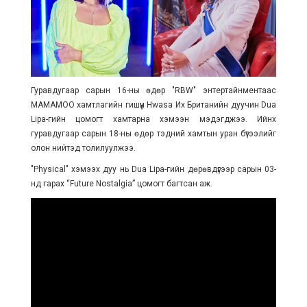
Гуравдугаар сарын 16-ны өдөр "RBW" энтертайнментаас
MAMAMOO хамтлагийн гишүүн Hwasa Их Британийн дуучин Dua
Lipa-гийн цомогт хамтарна хэмээн мэдэгджээ. Ийнхүү
гуравдугаар сарын 18-ны өдөр тэдний хамтын уран бүтээлийг
олон нийтэд толилуулжээ.
"Physical" хэмээх дуу нь Dua Lipa-гийн дөрөвдүгээр сарын 03-
нд гарах “Future Nostalgia” цомогт багтсан аж.