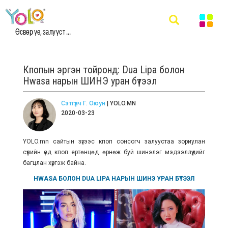
Өсвөр үе, залууст ...
Кпопын эргэн тойронд: Dua Lipa болон
Hwasa нарын ШИНЭ уран бүтээл
Сэтгүүлч Г. Оюун
| YOLO.MN
2020-03-23
YOLO.mn сайтын зүгээс кпоп сонсогч залуустаа зориулан
сүүлийн үед кпоп ертөнцөд өрнөж буй шинэлэг мэдээллүүдийг
багцлан хүргэж байна.
HWASA БОЛОН DUA LIPA НАРЫН ШИНЭ УРАН БҮТЭЭЛ