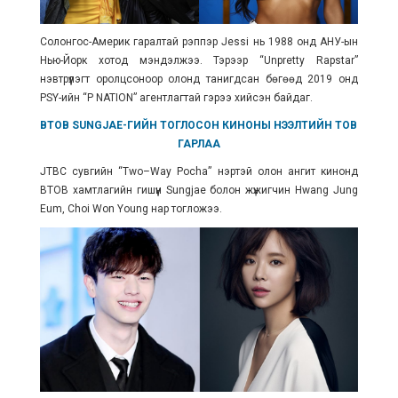
Солонгос-Америк гаралтай
рэппэр Jessi нь 1988 онд АНУ-ын
Нью-Йорк хотод мэндэлжээ. Тэрээр “Unpretty Rapstar”
нэвтрүүлэгт оролцсоноор олонд танигдсан бөгөөд 2019 онд
PSY-ийн “P NATION” агентлагтай гэрээ хийсэн байдаг.
BTOB SUNGJAE-ГИЙН ТОГЛОСОН КИНОНЫ НЭЭЛТИЙН ТОВ
ГАРЛАА
JTBC сувгийн “Two–Way Pocha” нэртэй олон ангит кинонд
BTOB хамтлагийн гишүүн Sungjae болон жүжигчин Hwang Jung
Eum, Choi Won Young нар тогложээ.