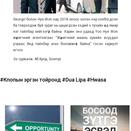
Seungri болон Hye Won нар 2018 оноос эхлэн нэр холбогдсон
ба тэврэлдэж буй зураг нь цацагдсан хэдий ч тухайн үед ямар
нэг тайлбар хийгээгүй байна. Харин энэ удаад Yoo Hye Won
жүжигчний агентлагаас “Жүжигчний маань хувийн асуудал
учраас бид тайлбар өгөх боломжгүй байна” гэсэн хариулт
өгчээ.
Эх сурвалж: All Kpop, Soompi
#Кпопын эргэн тойронд
#Dua Lipa
#Hwasa