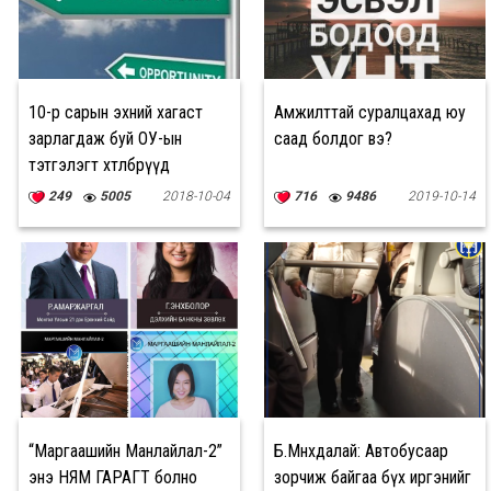
10-р сарын эхний хагаст
Амжилттай суралцахад юу
зарлагдаж буй ОУ-ын
саад болдог вэ?
тэтгэлэгт хөтөлбөрүүд
249
5005
2018-10-04
716
9486
2019-10-14
“Маргаашийн Манлайлал-2”
Б.Мөнхдалай: Автобусаар
энэ НЯМ ГАРАГТ болно
зорчиж байгаа бүх иргэнийг