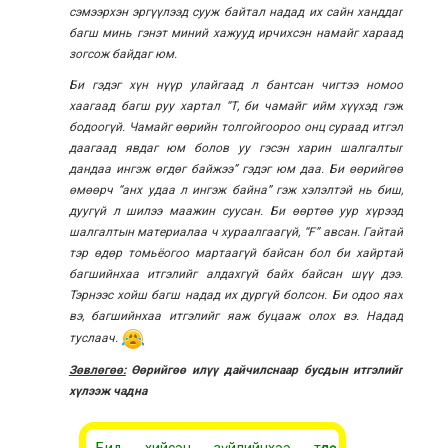
сэмээрхэн эргүүлээд сууж байтал надад их сайн ханддаг
багш минь гэнэт миний хажууд ирчихсэн намайг хараад
зогсож байдаг юм.
Би гэдэг хүн нүүр улайгаад л бантсан чигтээ номоо
хаагаад багш руу хартал “Т, би чамайг ийм хүүхэд гэж
бодоогүй. Чамайг өөрийн толгойгоороо онц сураад итгэл
даагаад явдаг юм болов уу гэсэн харин шалгалтыг
дандаа ингэж өгдөг байжээ” гэдэг юм даа. Би өөрийгөө
өмөөрч “анх удаа л ингэж байна” гэж хэлэлтэй нь биш,
дуугүй л шилээ маажин суусан. Би өөртөө уур хүрээд
шалгалтын материалаа ч хураалгаагүй, “F” авсан. Гайтай
тэр өдөр томьёогоо мартаагүй байсан бол би хайртай
багшийнхаа итгэлийг алдахгүй байх байсан шүү дээ.
Тэрнээс хойш багш надад их дургүй болсон. Би одоо яах
вэ, багшийнхаа итгэлийг яаж буцааж олох вэ. Надад
туслаач.
Зөвлөгөө:
Өөрийгөө илүү дайчилснаар бусдын итгэлийг
хүлээж чадна