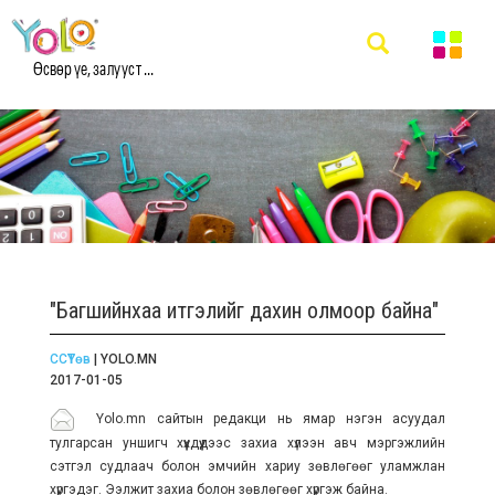
Өсвөр үе, залууст ...
"Багшийнхаа итгэлийг дахин олмоор байна"
ССҮТөв
| YOLO.MN
2017-01-05
Yolo.mn сайтын редакци нь ямар нэгэн асуудал
тулгарсан уншигч хүүхдүүдээс захиа хүлээн авч мэргэжлийн
сэтгэл судлаач болон эмчийн хариу зөвлөгөөг уламжлан
хүргэдэг. Ээлжит захиа болон зөвлөгөөг хүргэж байна.