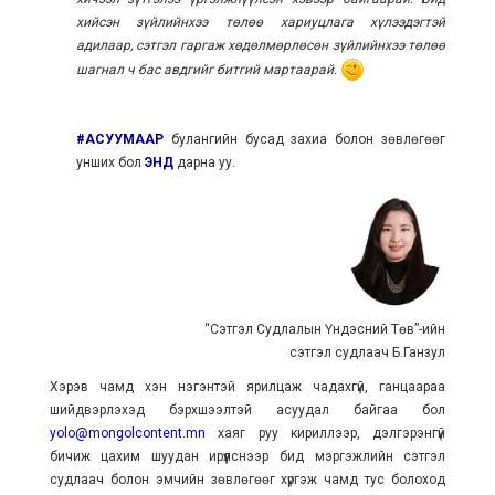
хийсэн зүйлийнхээ төлөө хариуцлага хүлээдэгтэй
адилаар, сэтгэл гаргаж хөдөлмөрлөсөн зүйлийнхээ төлөө
шагнал ч бас авдгийг битгий мартаарай.
#АСУУМААР
булангийн бусад захиа болон зөвлөгөөг
унших бол
ЭНД
дарна уу.
“Сэтгэл Судлалын Үндэсний Төв”-ийн
сэтгэл судлаач Б.Ганзул
Хэрэв чамд хэн нэгэнтэй ярилцаж чадахгүй, ганцаараа
шийдвэрлэхэд бэрхшээлтэй асуудал байгаа бол
yolo@mongolcontent.mn
хаяг руу кириллээр, дэлгэрэнгүй
бичиж цахим шуудан ирүүлснээр бид мэргэжлийн сэтгэл
судлаач болон эмчийн зөвлөгөөг хүргэж чамд тус болоход