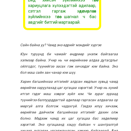
Бид хийсэн зүйлийнхээ төлөө
хариуцлага хүлээдэгтэй адилаар,
сэтгэл гаргаж хөдөлмөрлөсөн
зүйлийнхээ төлөө шагнал ч бас
авдгийг битгий мартаарай.
Сайн байна уу? Чамд энэ өдрийг мэндийг хүргэе
Юун түрүүнд би чамайг өндрөөр үнэлж байгаагаа
хэлмээр байна. Учир нь чи өөрийнхөө алдаа дутагдлыг
ойлгодог, түүнийгээ засах гэж хичээдэг юм байна. Энэ
бол маш сайн зан чанар юм шүү.
Харин багшийнхаа итгэлийг алдсан явдлын хувьд чамд
өөрийгөө харуулахад цаг хугацаа хэрэгтэй. Учир нь хүний
итгэл гэдэг маш хэврэг зүйл юм. Чи зураг зураад
түүнийгээ баллуурддагтай адилаар гаргасан алдаагаа ор
мөргүй алга болгож чадахгүй. Гэхдээ илүү хичээж,
өөрийгөө дайчилж багшийнхаа итгэлийг дахин олж
болно. Мэдээж чамд их цаг хугацаа бас хөдөлмөр
хэрэгтэй. Энэ хугацаанд хэцүү байсан ч шантралгүй
хичээл зүтгэлээ үргэлжлүүлсэн хэвээр байгаарай. Бид