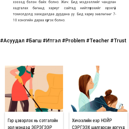
хэзээд бэлэн байх болно. Жич: Бид мэдээллийг чандлан
хадгалах бөгөөд хариуг сайтад нийтлүүлэхийг хүсэхгүй
тохиолдолд захидалдаа дурдана уу. Бид хариу зөвлөгөөг 7-
10 хоногийн дараа хүргэх болно.
#Асуудал
#Багш
#Итгэл
#Problem
#Teacher
#Trust
Гэр цэвэрлэх нь сэтгэлзүйн
Хичээлийн үеэр НОЙР
эрүүл мэндэд ЭЕРЭГЭЭР
СЭРГЭЭХ шалгарсан аргууд