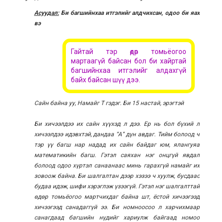
Асуудал:
Би багшийнхаа итгэлийг алдчихсан, одоо би яах
вэ
Гайтай тэр өдөр томьёогоо
мартаагүй байсан бол би хайртай
багшийнхаа итгэлийг алдахгүй
байх байсан шүү дээ.
Сайн байна уу, Намайг Т гэдэг. Би 15 настай, эрэгтэй
Би хичээлдээ их сайн хүүхэд л дээ. Ер нь бол бүхий л
хичээлдээ идэвхтэй, дандаа “А” дүн авдаг. Тийм болоод ч
тэр үү багш нар надад их сайн байдаг юм, ялангуяа
математикийн багш. Гэтэл саяхан нэг онцгүй явдал
болоод одоо хүртэл санаанаас минь гарахгүй намайг их
зовоож байна. Би шалгалтан дээр хэзээ ч хуулж, бусдаас
будаа идэж, шифи хэрэглэж үзээгүй. Гэтэл нэг шалгалттай
өдөр томьёогоо мартчихдаг байна шт, ёстой хичээгээд
хичээгээд санадаггүй ээ. Би номноосоо л харчихмаар
санагдаад багшийн нүдийг хариулж байгаад номоо