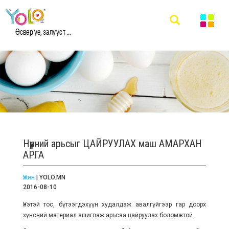
Өсвөр үе, залууст ...
Нүүрний арьсыг ЦАЙРУУЛАХ маш АМАРХАН
АРГА
Үжин
| YOLO.MN
2016-08-10
Үнэтэй тос, бүтээгдэхүүн худалдаж авалгүйгээр гар доорх
хүнсний материал ашиглаж арьсаа цайруулах боломжтой.