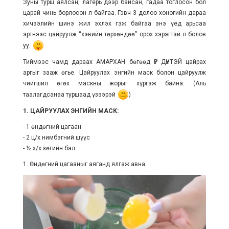
Зуны турш аялсан, лагерь дээр байсан, гадаа тоглосон бол
царай чинь борлосон л байгаа. Гэвч 3 долоо хоногийн дараа
хичээлийн шинэ жил эхлэх гэж байгаа энэ үед арьсаа
эртнээс цайруулж “хэвийн төрхөндөө” орох хэрэгтэй л болов
уу.
Тиймээс чамд дараах АМАРХАН бөгөөд ҮР ДҮНТЭЙ цайрах
аргыг зааж өгье. Цайруулах энгийн маск болон цайруулж
чийгшил өгөх маскны жорыг хүргэж байна. (Аль
таалагдсанаа туршаад үзээрэй
)
1. ЦАЙРУУЛАХ ЭНГИЙН МАСК:
- 1 өндөгний цагаан
- 2 ц/х нимбэгний шүүс
- ½ х/х зөгийн бал
1. Өндөгний цагааныг аяганд ялгаж авна.