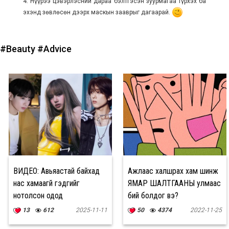
4. Нүүрээ цэвэрлэсний дараа бэлтгэсэн зуурмагаа түрхэх ба
эхэнд зөвлөсөн дээрх маскын зааврыг дагаарай.
#Beauty
#Advice
ВИДЕО: Авьяастай байхад
Ажлаас халшрах хам шинж
нас хамаагүй гэдгийг
ЯМАР ШАЛТГААНЫ улмаас
нотолсон одод
бий болдог вэ?
13
612
2025-11-11
50
4374
2022-11-25