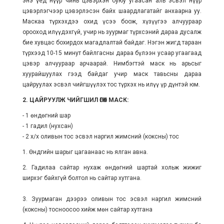
энэ үед нүүр чинь цэвэрхэн буюу угаасан аль эсвэл нүүр
цэвэрлэгчээр цэвэрлэсэн байх шаардлагатайг анхаарна уу.
Маскаа түрхэхдээ охид үсээ боож, хүзүүгээ алчуураар
орооход илүүдэхгүй, учир нь зуурмаг түрхсэний дараа дусалж
бие хувцас бохирдох магадлалтай байдаг. Нэгэн жигд тараан
түрхээд 10-15 минут байлгасны дараа бүлээн усаар угаагаад
цэвэр алчуураар арчаарай. Нимбэгтэй маск нь арьсыг
хуурайшуулах гээд байдаг учир маск тавьсны дараа
цайруулах эсвэл чийгшүүлэх тос түрхэх нь илүү үр дүнтэй юм.
2. ЦАЙРУУЛЖ ЧИЙГШИЛ ӨГӨХ МАСК:
- 1 өндөгний шар
- 1 гадил (нухсан)
- 2 х/х оливын тос эсвэл наргил жимсний (коксны) тос
1. Өндгийн шарыг цагаанаас нь ялган авна.
2. Гадилаа сайтар нухаж өндөгний шартай хольж жижиг
ширхэг байхгүй болтол нь сайтар хутгана.
3. Зуурмаган дээрээ оливын тос эсвэл наргил жимсний
(коксны) тосноосоо хийж мөн сайтар хутгана