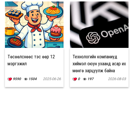
Төсөөлснөөс тэс өөр 12
Технологийн компаниуд
мэргэжил
хиймэл оюун ухаанд асар их
мөнгө зарцуулж байна
9590
1504
2025-06-26
0
197
2026-08-03