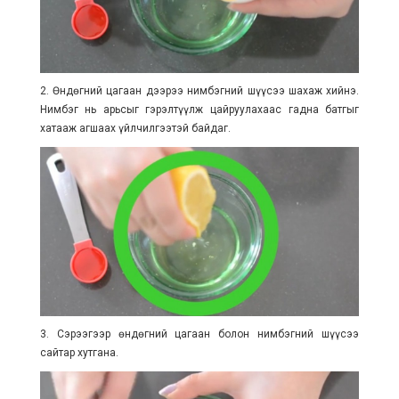
2. Өндөгний цагаан дээрээ нимбэгний шүүсээ шахаж хийнэ.
Нимбэг нь арьсыг гэрэлтүүлж цайруулахаас гадна батгыг
хатааж агшаах үйлчилгээтэй байдаг.
3. Сэрээгээр өндөгний цагаан болон нимбэгний шүүсээ
сайтар хутгана.