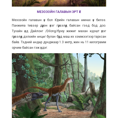
МЕЗОЗОЙН ГАЛАВЫН ЭРТ ҮЕ
Мезозойн галавын үе бол
Юрийн галавын өмнөх үе
билээ.
Панжияа тивээр дүүрэн үлэг гүрвэлүүд байсан гээд бод доо.
Тухайн үед Дайлонг /Dilong/буюу жижиг
махан идэшт
үлэг
гүрвэлүүд дэлхийн өнцөг булан бүрд
маш их хэмжээгээр
тархсан
байв. Тэдний өндөр дунджаар 1.3 метр, жин нь 11 килограмм
орчим байсан гэж үздэг.