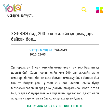
Өсвөр үе, залууст ...
ХЭРВЭЭ бид 200 сая жилийн өмнө амьдарч
байсан бол...
Сэтгүүлч Б.Марал
| YOLO.MN
2020-02-05
Хүн төрөлхтөн 3 сая жилийн өмнө үүссэн гэх тоо баримтууд
цөөнгүй бий. Харин орчин үеийн хүмүүс 200 сая жилийн өмнө
амьдарч байсан бол нөхцөл байдал ямархуу байх байсан бол
гэж та бодож үзсэн үү? Мөн 200 сая жилийн өмнө буюу
Мезозойн галавын эрт үед эх дэлхий ямар байсан бол? Тэгвэл
бид "Хэрвээ" цувралын энэ удаагийн дугаараар дээрх олон
асуултын хариултыг та бүхэндээ хүргэхээр шийдлээ.
ПАНЖИЯА БУЮУ СУПЕР КОНТИНЕНТ