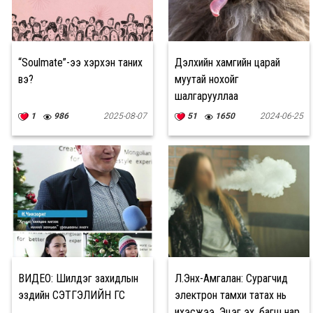
“Soulmate”-ээ хэрхэн таних
Дэлхийн хамгийн царай
вэ?
муутай нохойг
шалгарууллаа
1
986
2025-08-07
51
1650
2024-06-25
ВИДЕО: Шилдэг захидлын
Л.Энх-Амгалан: Сурагчид
эздийн СЭТГЭЛИЙН ҮГС
электрон тамхи татах нь
ихэсжээ. Эцэг эх, багш нар