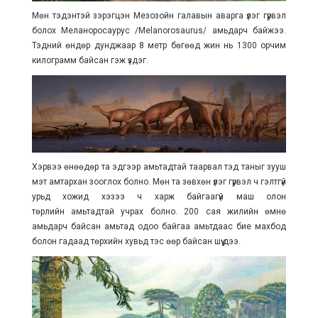
Мөн тэдэнтэй зэрэгцэн Мезозойн галавын аварга үлэг гүрвэл
болох Меланоросаурус /Melanorosaurus/ амьдарч байжээ.
Тэдний өндөр дунджаар 8 метр бөгөөд жин нь 1300 орчим
килограмм байсан гэж үздэг.
Хэрвээ өнөөдөр та эдгээр амьтадтай таарвал тэд таныг зууш
мэт амтархан зооглох болно. Мөн та зөвхөн үлэг гүрвэл ч гэлтгүй
урьд хожид хэзээ ч харж байгаагүй
маш олон
төрлийн
амьтадтай учрах болно. 200 сая жилийн өмнө
амьдарч байсан амьтад одоо байгаа амьтдаас бие махбод
болон гадаад төрхийн хувьд тэс өөр байсан шүү дээ.