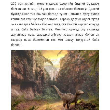
200 сая жилийн өмнө мэдээж одоогийн бидний амьдарч
байгаа шиг 5 тив, 195 улс орон гэх ойлголт байгаагүй. Дэлхий
бүхэлдээ нэг тив байсан бөгөөд түүнийг Панжияа буюу супер
континент гэж нэрлэдэг байжээ. Хэрвээ дэлхий одоог хүртэл
энэ хэвээрээ байсан бол өөр тивүүд гэж байхгүй өөр улс орнууд
л гэж байх байсан биз ээ. Мөн улс орнууд руу аялахад
далайгаар явах шаардлагагүйгээр зөвхөн агаар болон эх
газраар явах боломжтой гэх мэт давуу талуудтай байх
байсан.