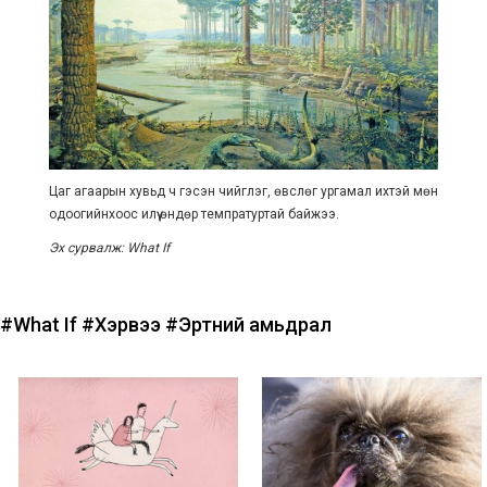
Цаг агаарын хувьд ч гэсэн чийглэг, өвслөг ургамал ихтэй мөн
одоогийнхоос илүү өндөр темпратуртай байжээ.
Эх сурвалж: What If
#What If
#Хэрвээ
#Эртний амьдрал