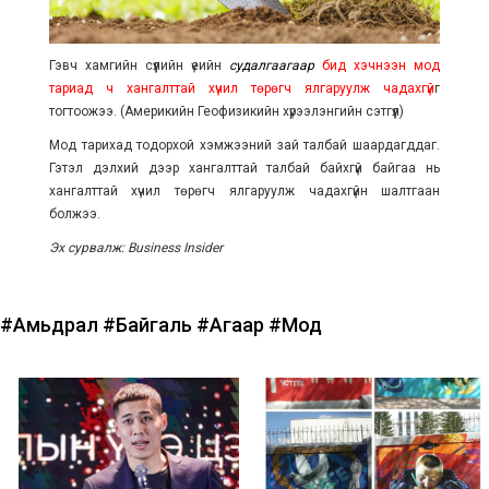
Гэвч хамгийн сүүлийн үеийн
судалгаагаар
бид хэчнээн мод
тариад ч хангалттай хүчил төрөгч ялгаруулж чадахгүй
г
тогтоожээ. (Америкийн Геофизикийн хүрээлэнгийн сэтгүүл)
Мод тарихад тодорхой хэмжээний зай талбай шаардагддаг.
Гэтэл дэлхий дээр хангалттай талбай байхгүй байгаа нь
хангалттай хүчил төрөгч ялгаруулж чадахгүйн шалтгаан
болжээ.
Эх сурвалж: Business Insider
#Амьдрал
#Байгаль
#Агаар
#Мод