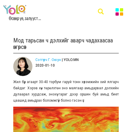
Өсвөр үе, залууст ...
Мод тарьсан ч дэлхийг аварч чадахаасаа
өнгөрсөн
Сэтгүүлч Г. Оюун
| YOLO.MN
2020-01-10
Жил бүр агаарт 30-40 тэрбум гаруй тонн хүлэмжийн хий ялгарч
байдаг. Хэрэв хүн төрөлхтөн энэ маягаар амьдарвал дэлхийн
дулаарал хурдсаж, энэхүү гараг дээр оршин буй амьд биет
цаашид амьдрах боломжгүй болно гэсэн үг.