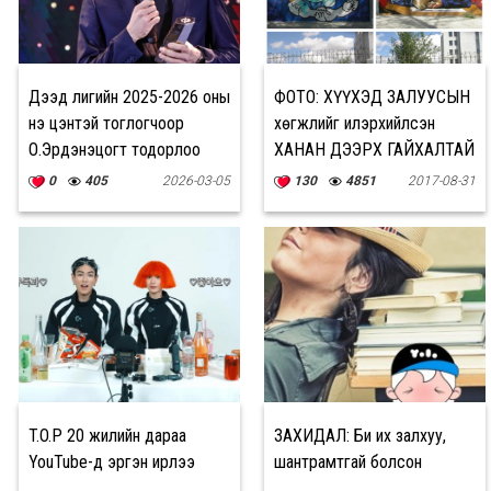
Дээд лигийн 2025-2026 оны
ФОТО: ХҮҮХЭД ЗАЛУУСЫН
үнэ цэнтэй тоглогчоор
хөгжлийг илэрхийлсэн
О.Эрдэнэцогт тодорлоо
ХАНАН ДЭЭРХ ГАЙХАЛТАЙ
ЗУРГУУД
0
405
2026-03-05
130
4851
2017-08-31
T.O.P 20 жилийн дараа
ЗАХИДАЛ: Би их залхуу,
YouTube-д эргэн ирлээ
шантрамтгай болсон