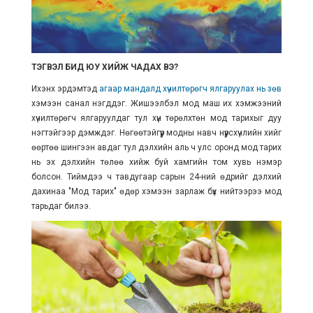
ТЭГВЭЛ БИД ЮУ ХИЙЖ ЧАДАХ ВЭ?
Ихэнх эрдэмтэд
агаар мандалд хүчилтөрөгч ялгаруулах нь зөв
хэмээн санал нэгддэг. Жишээлбэл мод маш их хэмжээний
хүчилтөрөгч ялгаруулдаг тул хүн төрөлхтөн мод тарихыг дуу
нэгтэйгээр дэмждэг. Нөгөөтэйгүүр модны навч нүүрсхүчлийн хийг
өөртөө шингээн авдаг тул дэлхийн аль ч улс оронд мод тарих
нь эх дэлхийн төлөө хийж буй хамгийн том хувь нэмэр
болсон. Тиймдээ ч тавдугаар сарын 24-ний өдрийг дэлхий
дахинаа "Мод тарих" өдөр хэмээн зарлаж бүх нийтээрээ мод
тарьдаг билээ.