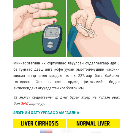
Миннесотагийн их сургуулиас явуулсан судалгаагаар өдөрт 6
ба түүнээс дээш аяга кофе уусан эмэгтэйчүүдийн чихрийн
шижин өвчнөөр өвчлөх эрсдэл нь нь 22%-иар бага байсныг
тогтоосон. Энэ нь кофе эрдэс, фитохимийн бодис
антиоксидант агуулдагтай холбоотой юм.
Та энэхүү судалгааны үр дүнг бүрэн эхээр нь хүлээн авах
бол
ЭНД
дарна уу.
ЭЛЭГНИЙ ХАТУУРЛААС ХАМГААЛНА