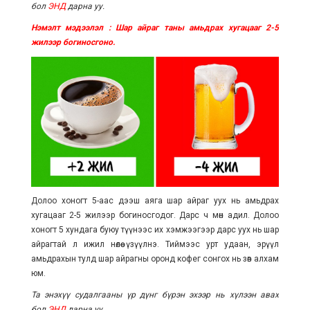
бол
ЭНД
дарна уу.
Нэмэлт мэдээлэл : Шар айраг таны амьдрах хугацааг 2-5
жилээр богиносгоно.
Долоо хоногт 5-аас дээш аяга шар айраг уух нь амьдрах
хугацааг 2-5 жилээр богиносгодог. Дарс ч мөн адил. Долоо
хоногт 5 хундага буюу түүнээс их хэмжээгээр дарс уух нь шар
айрагтай л ижил нөлөө үзүүлнэ. Тиймээс урт удаан, эрүүл
амьдрахын тулд шар айрагны оронд кофег сонгох нь зөв алхам
юм.
Та энэхүү судалгааны үр дүнг бүрэн эхээр нь хүлээн авах
бол
ЭНД
дарна уу.