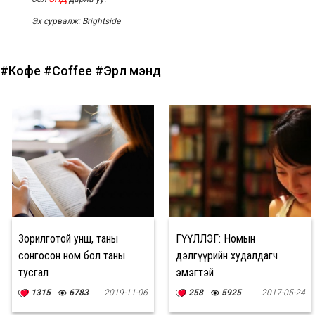
Эх сурвалж: Brightside
#Кофе
#Coffee
#Эрүүл мэнд
Зорилготой унш, таны
ӨГҮҮЛЛЭГ: Номын
сонгосон ном бол таны
дэлгүүрийн худалдагч
тусгал
эмэгтэй
1315
6783
2019-11-06
258
5925
2017-05-24