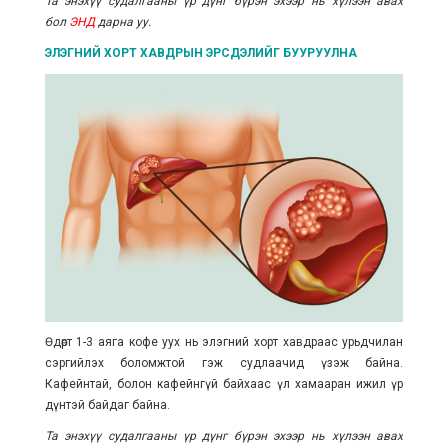
Та энэхүү судалгааны үр дүнг бүрэн эхээр нь хүлээн авах
бол
ЭНД
дарна уу.
ЭЛЭГНИЙ ХОРТ ХАВДРЫН ЭРСДЭЛИЙГ БУУРУУЛНА
Өдөрт 1-3 аяга кофе уух нь элэгний хорт хавдраас урьдчилан
сэргийлэх боломжтой гэж судлаачид үзэж байна.
К
афейн
тай, болон
кафейн
гүй байхаас үл хамааран ижил үр
дүнтэй байдаг байна.
Та энэхүү судалгааны үр дүнг бүрэн эхээр нь хүлээн авах