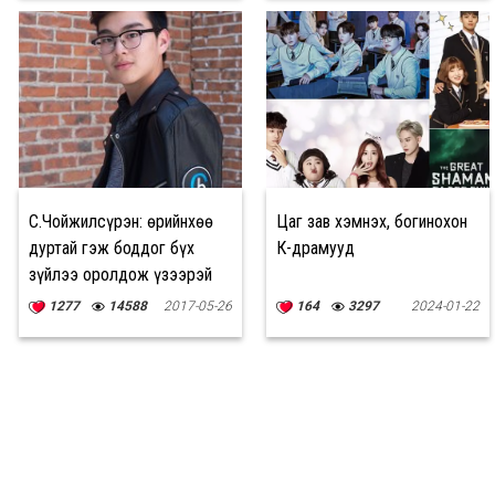
С.Чойжилсүрэн: Өөрийнхөө
Цаг зав хэмнэх, богинохон
дуртай гэж боддог бүх
К-драмууд
зүйлээ оролдож үзээрэй
1277
14588
2017-05-26
164
3297
2024-01-22