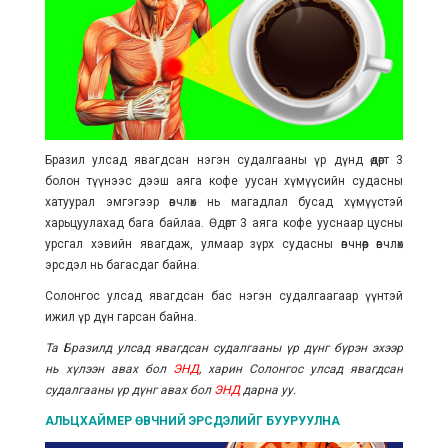
Бразил улсад явагдсан нэгэн судалгааны үр дүнд өдөрт 3
болон түүнээс дээш аяга кофе уусан хүмүүсийн судасны
хатуурал эмгэгээр өвчлөх нь магадлал бусад хүмүүстэй
харьцуулахад бага байлаа. Өдөрт 3 аяга кофе ууснаар цусны
урсгал хэвийн явагдаж, улмаар зүрх судасны өвчнөөр өвчлөх
эрсдэл нь багасдаг байна.
Солонгос улсад явагдсан бас нэгэн судалгаагаар үүнтэй
ижил үр дүн гарсан байна.
Та Бразилд улсад явагдсан судалгааны үр дүнг бүрэн эхээр
нь хүлээн авах бол
ЭНД
, харин Солонгос улсад явагдсан
судалгааны үр дүнг авах бол
ЭНД
дарна уу.
АЛЬЦХАЙМЕР ӨВЧНИЙ ЭРСДЭЛИЙГ БУУРУУЛНА