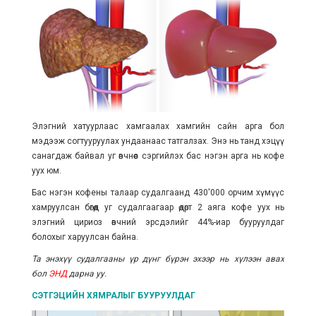
Элэгний хатуурлаас хамгаалах хамгийн сайн арга бол
мэдээж согтууруулах ундаанаас татгалзах. Энэ нь танд хэцүү
санагдаж байвал уг өвчнөөс сэргийлэх бас нэгэн арга нь кофе
уух юм.
Бас нэгэн кофены талаар судалгаанд 430'000 орчим хүмүүс
хамруулсан бөгөөд уг судалгаагаар өдөрт 2 аяга кофе уух нь
элэгний цириоз өвчний эрсдэлийг 44%-иар бууруулдаг
болохыг харуулсан байна.
Та энэхүү судалгааны үр дүнг бүрэн эхээр нь хүлээн авах
бол
ЭНД
дарна уу.
СЭТГЭЦИЙН ХЯМРАЛЫГ БУУРУУЛДАГ