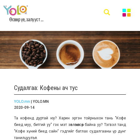
Өсвөр үе, залууст ...
Судалгаа: Кофены ач тус
YOLO.mn
| YOLO.MN
2020-09-14
Та кофенд дуртай юу? Харин эргэн тойрныхон тань "Кофе
биед муу, битгий уу" гэх мэт зөвлөгөө өгсөөр байна уу? Тэгвэл танд
"Кофе хүний биед сайн" гэдгийг батлах судалгааны үр дүнг
танилцуулъя.