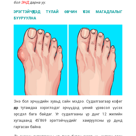
бол
ЭНД
дарна уу.
ЭРЭГТЭЙЧҮҮДЭД ТУЛАЙ ӨВЧИН ҮҮСЭХ МАГАДЛАЛЫГ
БУУРУУЛНА
Энэ бол эрчүүдийн хувьд сайн мэдээ. Судалгаагаар кофег
өдөр тутамдаа хэрэглэдэг эрчүүдэд үений үрэвсэл үүсэх
эрсдэл бага байдаг. Уг судалгааны үр дүнг 12 жилийн
хугацаанд 45'869 эрэгтэйчүүдийг хамруулсны үр дүнд
гаргасан байна.