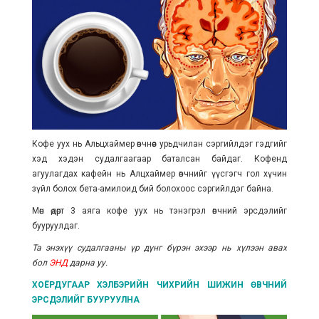
Кофе уух нь Альцхаймер өвчнөөс урьдчилан сэргийлдэг гэдгийг
хэд хэдэн судалгаагаар баталсан байдаг. Кофенд
агуулагдах кафейн нь Алцхаймер өвчнийг үүсгэгч гол хүчин
зүйл болох
бета-амилоид бий болохоос сэргийлдэг байна.
Мөн өдөрт 3 аяга кофе уух нь тэнэгрэл өвчний эрсдэлийг
бууруулдаг.
Та энэхүү судалгааны үр дүнг бүрэн эхээр нь хүлээн авах
бол
ЭНД
дарна уу.
ХОЁРДУГААР ХЭЛБЭРИЙН ЧИХРИЙН ШИЖИН ӨВЧНИЙ
ЭРСДЭЛИЙГ БУУРУУЛНА