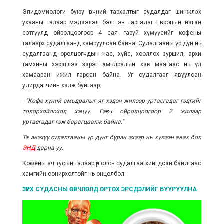
Эпидэмиологи буюу өвчний тархалтыг судалдаг шинжлэх
ухааны талаар мэдээлэл бэлтгэн гаргадаг Европын нэгэн
сэтгүүлд ойролцоогоор 4 сая гаруй хүмүүсийг кофены
талаарх судалгаанд хамруулсан байна. Судалгааны үр дүн нь
судалгаанд оролцогчдын нас, хүйс, хооллох зуршил, архи
тамхины хэрэглээ зэрэг амьдралын хэв маягаас нь үл
хамааран ижил гарсан байна. Уг судалгааг явуулсан
удирдагчийн хэлж буйгаар:
- "Кофе хүний амьдралыг яг хэдэн жилээр уртасгадаг гэдгийг
тодорхойлоход хэцүү. Гэвч ойролцоогоор 2 жилээр
уртасгадаг гэж барагцаалж байна."
Та энэхүү судалгааны үр дүнг бүрэн эхээр нь хүлээн авах бол
ЭНД
дарна уу.
Кофены ач тусын талаар өөр олон судалгаа хийгдсэн байдгаас
хамгийн сонирхолтойг нь онцолбол:
ЗҮРХ СУДАСНЫ ӨВЧЛӨЛД ӨРТӨХ ЭРСДЭЛИЙГ БУУРУУЛНА