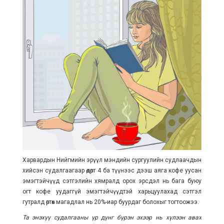
Харвардын Нийгмийн эрүүл мэндийн сургуулийн судлаачдын
хийсэн судалгаагаар өдөрт 4 ба түүнээс дээш аяга кофе уусан
эмэгтэйчүүд сэтгэлийн хямралд орох эрсдэл нь бага буюу
огт кофе уудаггүй эмэгтэйчүүдтэй харьцуулахад сэтгэл
гутралд өртөх магадлал нь 20%-иар буурдаг болохыг тогтоожээ.
Та энэхүү судалгааны үр дүнг бүрэн эхээр нь хүлээн авах