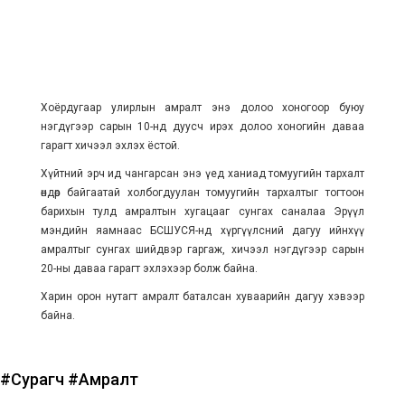
Хоёрдугаар улирлын амралт энэ долоо хоногоор буюу
нэгдүгээр сарын 10-нд дуусч ирэх долоо хоногийн даваа
гарагт хичээл эхлэх ёстой.
Хүйтний эрч ид чангарсан энэ үед ханиад томуугийн тархалт
өндөр байгаатай холбогдуулан томуугийн тархалтыг тогтоон
барихын тулд амралтын хугацааг сунгах саналаа Эрүүл
мэндийн яамнаас БСШУСЯ-нд хүргүүлсний дагуу ийнхүү
амралтыг сунгах шийдвэр гаргаж, хичээл нэгдүгээр сарын
20-ны даваа гарагт эхлэхээр болж байна.
Харин орон нутагт амралт баталсан хуваарийн дагуу хэвээр
байна.
#Сурагч
#Амралт