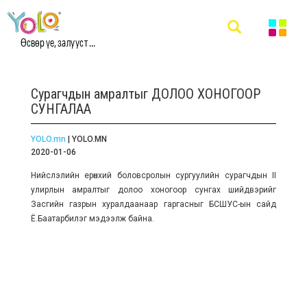
Өсвөр үе, залууст ...
Сурагчдын амралтыг ДОЛОО ХОНОГООР
СУНГАЛАА
YOLO.mn
| YOLO.MN
2020-01-06
Нийслэлийн ерөнхий боловсролын сургуулийн сурагчдын II
улирлын амралтыг долоо хоногоор сунгах шийдвэрийг
Засгийн газрын хуралдаанаар гаргасныг БСШУС-ын сайд
Ё.Баатарбилэг мэдээлж байна.