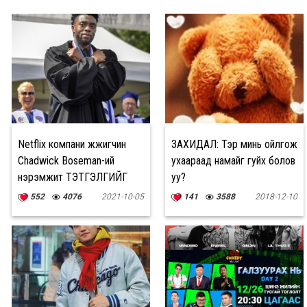
Netflix компани жүжигчин
ЗАХИДАЛ: Тэр минь ойлгож
Chadwick Boseman-ий
ухаараад намайг гуйх болов
нэрэмжит ТЭТГЭЛГИЙГ
уу?
зарлалаа
552
4076
2021-10-05
141
3588
2018-12-10