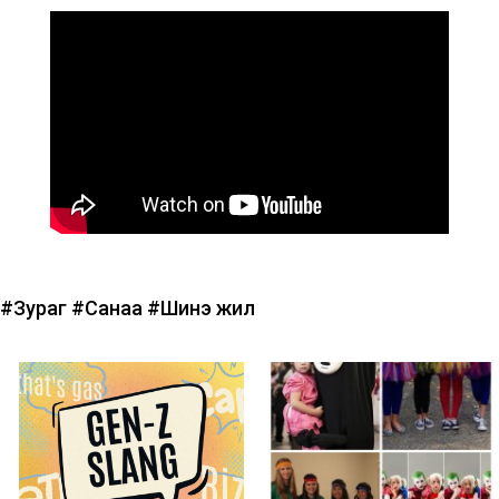
#Зураг
#Санаа
#Шинэ жил