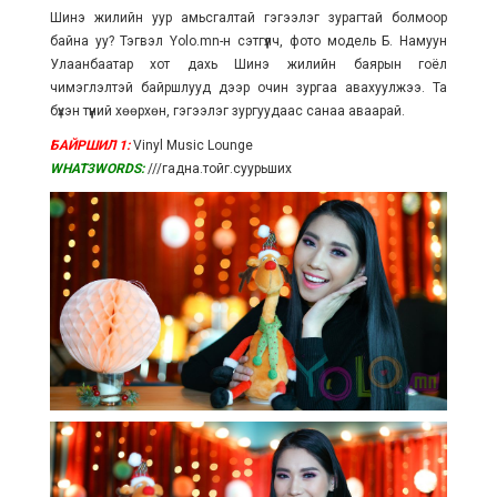
Шинэ жилийн уур амьсгалтай гэгээлэг зурагтай болмоор
байна уу? Тэгвэл Yolo.mn-н сэтгүүлч, фото модель Б. Намуун
Улаанбаатар хот дахь Шинэ жилийн баярын гоёл
чимэглэлтэй байршлууд дээр очин зургаа авахуулжээ. Та
бүхэн түүний хөөрхөн, гэгээлэг зургуудаас санаа аваарай.
БАЙРШИЛ 1:
Vinyl Music Lounge
WHAT3WORDS:
///гадна.тойг.суурьших