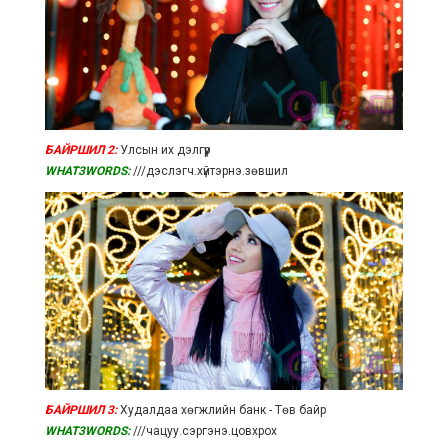
БАЙРШИЛ 2:
Улсын их дэлгүүр
WHAT3WORDS:
///дэслэгч.хүйтэрнэ.зөвшил
БАЙРШИЛ 3:
Худалдаа хөгжлийн банк - Төв байр
WHAT3WORDS:
///чацуу.сэргэнэ.цовхрох