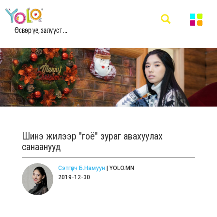
Өсвөр үе, залууст ...
Шинэ жилээр "гоё" зураг авахуулах
санаанууд
Сэтгүүлч Б.Намуун
| YOLO.MN
2019-12-30