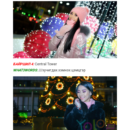
БАЙРШИЛ 4:
Central Tower
WHAT3WORDS:
///хучигдах.хэмнэх.цэмцгэр