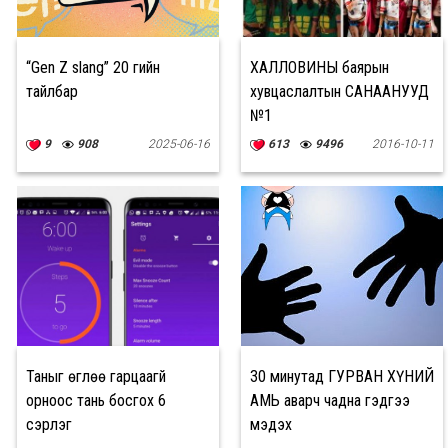
“Gen Z slang” 20 үгийн
ХАЛЛОВИНЫ баярын
тайлбар
хувцаслалтын САНААНУУД
№1
9
908
2025-06-16
613
9496
2016-10-11
Таныг өглөө гарцаагүй
30 минутад ГУРВАН ХҮНИЙ
орноос тань босгох 6
АМЬ аварч чадна гэдгээ
сэрүүлэг
мэдэх үү