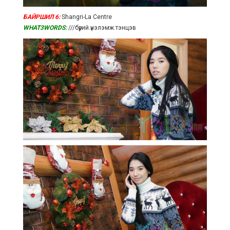
БАЙРШИЛ 6:
Shangri-La Centre
WHAT3WORDS:
///бүрий.үнэлэмж.тэнцэв