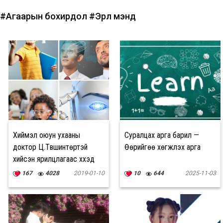
#Агаарын бохирдол
#Эрүүл мэнд
Хиймэл оюун ухааны
Суралцах арга барил —
доктор Ц.Түвшинтөртэй
Өөрийгөө хөгжүүлэх арга
хийсэн ярилцлагаас хүүхэд
залууст онцлон хүргэх 12
167
4028
2019-01-10
10
644
2025-11-03
ишлэл