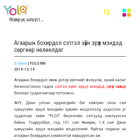
Өсвөр үе, залууст ...
Агаарын бохирдол сэтгэл зүйн эрүүл мэндэд
сөргөөр нөлөөлдөг
Э.Онон
| YOLO.MN
2019-12-19
Агаарын бохирдол зөвхөн дотор эрхтнийг өвчлүүлж, хүний насыг
богиносгохоос гадна
сэтгэл зүйн эрүүл мэндэд сөргөөр нөлөөлдөг
болохыг судалгаагаар тогтоожээ.
АНУ, Дани улсын эрдэмтдийн баг хамтран олон сая
хүмүүсийн эрүүл мэндийн хувийн мэдээлэлд үндэслэн уг
судалгааг хийж “PLOS” биологийн сэтгүүлд хэвлүүлсэн
байна. Тодруулбал, тэд 151 сая Америк, 1.4 сая Дани
хүмүүсийн эрүүл мэндийн мэдээллийг байгаа газрынх нь
агаарын бохирдлын хэмжээтэй харьцуулсан аж.