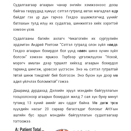
Судалгаагаар агаарын чанар энгийн хэмжээнээс доош
байгаа газруудад хүмүүс сэтгэл гутралд автах магадлал өндөр
байдаг гэх үр дүн гарчээ. Гэхдээ шүүмжлэгчид үүнийг
батлахын тулд илүү их судалгаа, шинжилгээ хийх хэрэгтэй
хэмээн үзэв.
Судалгааны багийн ахлагч Чикагогийн их сургуулийн
эрдэмтэн Андрей Рзетски “Сэтгэл гутралд олон зүйл нөлөөлдөг.
Гэхдээ агаарын бохирдол бол үүнд нөлөөлөгч шинэ хүчин зүйл
болсон” хэмээн ярьжээ. Тэрбээр үргэлжлүүлэн “Нохой,
мэрэгч амьтан дээр туршилт хийхэд агаарын бохирдол
тархинд шингэж, үрэвсэл үүсгэсэн. Энэ нь сэтгэл гутралтай
төстэй шинж тэмдгийг бий болгосон. Энэ бүхэн хүн дээр мөн
адил үйлчлэх боломжтой” гэжээ.
Дашрамд дурдахад Дэлхийн эрүүл мэндийн байгууллагын
тооцоолсноор агаарын бохирдол жилд 7 сая хүн буюу минут
тутамд 13 хүний амийг авч оддог байна. Мөн дөнгөж төрсөн
хүүхдийн насыг 20 сараар багасгадаг болохыг АНУ-ын
ашгийн бус эрүүл мэндийн байгууллагын судалгаагаар
тогтоожээ.