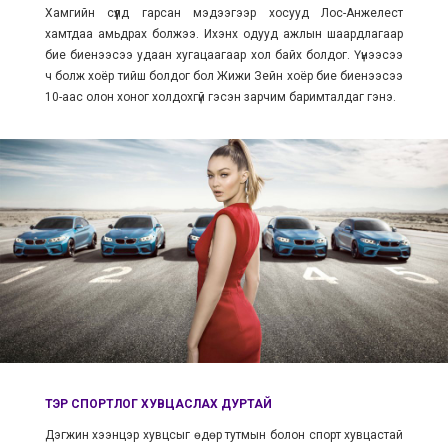
Хамгийн сүүлд гарсан мэдээгээр хосууд Лос-Анжелест
хамтдаа амьдрах болжээ. Ихэнх одууд ажлын шаардлагаар
бие биенээсээ удаан хугацаагаар хол байх болдог. Үүнээсээ
ч болж хоёр тийш болдог бол Жижи Зейн хоёр бие биенээсээ
10-аас олон хоног холдохгүй гэсэн зарчим баримталдаг гэнэ.
ТЭР СПОРТЛОГ ХУВЦАСЛАХ ДУРТАЙ
Дэгжин хээнцэр хувцсыг өдөр тутмын болон спорт хувцастай