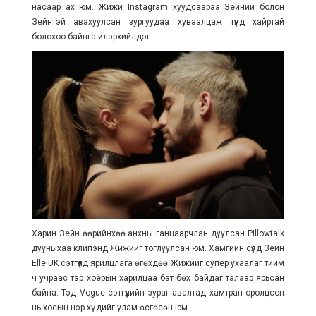
насаар ах юм. Жижи Instagram хуудсаараа Зейний болон
Зейнтэй авахуулсан зургуудаа хуваалцаж түүнд хайртай
болохоо байнга илэрхийлдэг.
Харин Зейн өөрийнхөө анхны ганцаарчлан дуулсан Pillowtalk
дууныхаа клипэнд Жижийг тоглуулсан юм. Хамгийн сүүлд Зейн
Elle UK сэтгүүлд ярилцлага өгөхдөө Жижийг супер ухаалаг тийм
ч учраас тэр хоёрын харилцаа бат бөх байдаг талаар ярьсан
байна. Тэд Vogue сэтгүүлийн зураг авалтад хамтран оролцсон
нь хосын нэр хүндийг улам өсгөсөн юм.