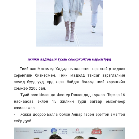
Жижи Хадидын тухай сонирхолтой баримтууд
- Түүний аав Мохамед Хадид нь палестин гаралтай үл хөдлөх
хөрөнгийн бизнесмен. Түүний мэдэлд тансаг зэрэглэлийн
зочид буудлууд, орд харш байдаг бөгөөд түүний хөрөнгийн
хэмжээ $200 сая.
- Түүний ээж Иоланда Фостер Голландад төржээ. Тэрээр 16
наснаасаа эхлэн 15 жилийн турш загвар өмсөгчөөр
ажиллажээ.
- Жижи доороо Бэлла болон Анвар гэсэн эрэгтэй эмэгтэй
хоёр дүүтэй.