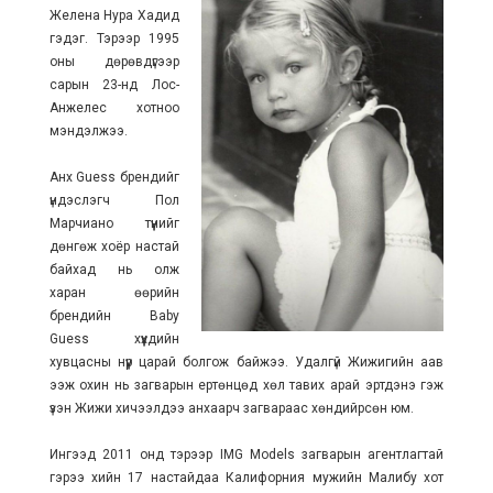
Желена Нура Хадид
гэдэг. Тэрээр 1995
оны дөрөвдүгээр
сарын 23-нд Лос-
Анжелес хотноо
мэндэлжээ.
Анх Guess брендийг
үндэслэгч Пол
Марчиано түүнийг
дөнгөж хоёр настай
байхад нь олж
харан өөрийн
брендийн Baby
Guess хүүхдийн
хувцасны нүүр царай болгож байжээ. Удалгүй Жижигийн аав
ээж охин нь загварын ертөнцөд хөл тавих арай эртдэнэ гэж
үзэн Жижи хичээлдээ анхаарч загвараас хөндийрсөн юм.
Ингээд 2011 онд тэрээр IMG Models загварын агентлагтай
гэрээ хийн 17 настайдаа Калифорния мужийн Малибу хот