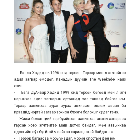
- Бэлла Хадид нь 1996 онд төрсөн. Тэрээр мөн л эгчтэйгээ
адил загвар өмсдөг. Канадын дуучин The Weeknd-н найз
охин.
- Бага дүү Анвар Хадид 1999 онд төрсөн бөгөөд мөн л эгч
нарынхаа адил загварын ертөнцөд хөл тавиад байгаа юм.
Тэрээр аавынхаа зураг зурах авъяасыг өвлөж авсан ба
ирээдүйд нэртэй загвар зохион бүтээгч болохыг хүсдэг гэнэ.
- Жижи болон түүний гэр бүлийнхэн аавынхаа анхны эхнэрээс
гарсан хоёр эгчтэйгээ маш дотно байдаг. Мөн аавынхаа
одоогийн сүйт бүсгүйтэй ч сайхан харилцаатай байдаг аж.
- Тэрээр багаасаа морь унадаг, морин спортын фен юм.