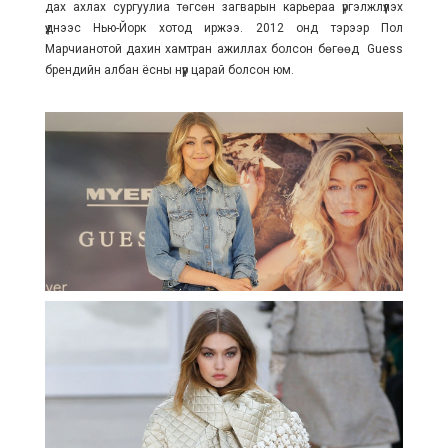
дах ахлах сургуулиа төгсөн загварын карьераа үргэлжлүүлэх
үүднээс Нью-Йорк хотод иржээ. 2012 онд тэрээр Пол
Марчианотой дахин хамтран ажиллах болсон бөгөөд Guess
брендийн албан ёсны нүүр царай болсон юм.