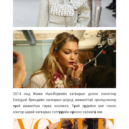
2014 онд Жижи Нью-Йоркийн загварын долоо хоногоор
Desigual брендийн загварын шоунд амжилттай оролцсоноор
түүний амжилтын гараа эхэлжээ. Түүний хүүхдийнх шиг гэнэн
хонгор царай загварын сэтгүүлүүдийн нүүрнээс салаагүй юм.