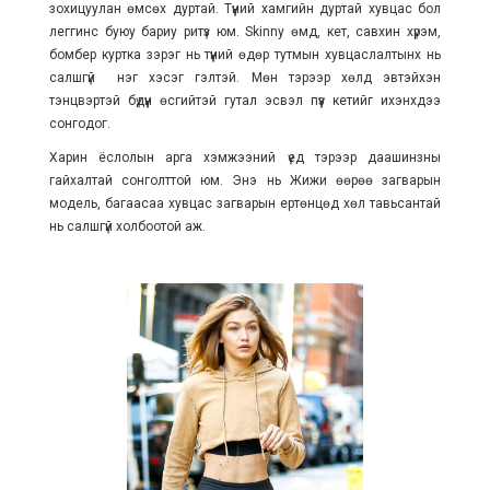
зохицуулан өмсөх дуртай. Түүний хамгийн дуртай хувцас бол
леггинс буюу бариу ритүз юм. Skinny өмд, кет, савхин хүрэм,
бомбер куртка зэрэг нь түүний өдөр тутмын хувцаслалтынх нь
салшгүй нэг хэсэг гэлтэй. Мөн тэрээр хөлд эвтэйхэн
тэнцвэртэй бүдүүн өсгийтэй гутал эсвэл пүүз кетийг ихэнхдээ
сонгодог.
Харин ёслолын арга хэмжээний үед тэрээр даашинзны
гайхалтай сонголттой юм. Энэ нь Жижи өөрөө загварын
модель, багаасаа хувцас загварын ертөнцөд хөл тавьсантай
нь салшгүй холбоотой аж.