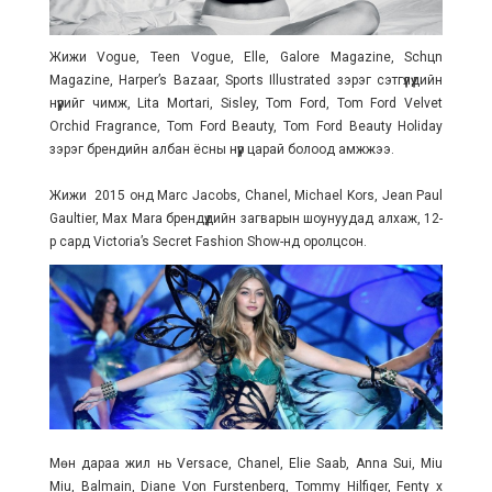
Жижи Vogue, Teen Vogue, Elle, Galore Magazine, Schцn
Magazine, Harper’s Bazaar, Sports Illustrated зэрэг сэтгүүлүүдийн
нүүрийг чимж, Lita Mortari, Sisley, Tom Ford, Tom Ford Velvet
Orchid Fragrance, Tom Ford Beauty, Tom Ford Beauty Holiday
зэрэг брендийн албан ёсны нүүр царай болоод амжжээ.
Жижи 2015 онд Marc Jacobs, Chanel, Michael Kors, Jean Paul
Gaultier, Max Mara брендүүдийн загварын шоунуудад алхаж, 12-
р сард Victoria’s Secret Fashion Show-нд оролцсон.
Мөн дараа жил нь Versace, Chanel, Elie Saab, Anna Sui, Miu
Miu, Balmain, Diane Von Furstenberg, Tommy Hilfiger, Fenty x