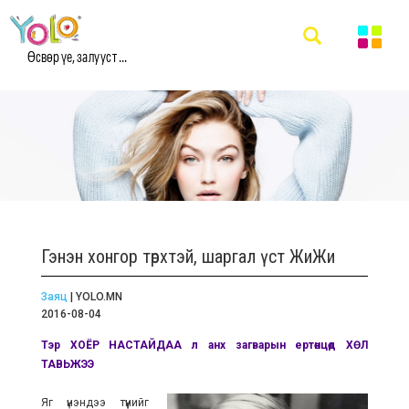
Өсвөр үе, залууст ...
Гэнэн хонгор төрхтэй, шаргал үст ЖиЖи
Заяц
| YOLO.MN
2016-08-04
Тэр ХОЁР НАСТАЙДАА л анх загварын ертөнцөд ХӨЛ
ТАВЬЖЭЭ
Яг үнэндээ түүнийг