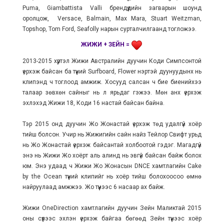
Puma, Giambattista Valli брендүүдийн загварын шоунд
оролцож, Versace, Balmain, Max Mara, Stuart Weitzman,
Topshop, Tom Ford, Seafolly нарын сурталчилгаанд тогложээ.
ЖИЖИ + ЗЕЙH =
2013-2015 хүртэл Жижи Австралийн дуучин Коди Симпсонтой
үерхэж байсан ба түүний Surfboard, Flower нэртэй дуунуудынх нь
клипэнд ч тоглоод амжиж. Хосууд салсан ч бие биенийхээ
талаар зөвхөн сайныг нь л ярьдаг гэжээ. Мөн анх үерхэж
эхлэхэд Жижи 18, Коди 16 настай байсан байна.
Тэр 2015 онд дуучин Жо Жонастай үерхэж төд удалгүй хоёр
тийш болсон. Учир нь Жижигийн сайн найз Тейлор Свифт урьд
нь Жо Жонастай үерхэж байсантай холбоотой гэдэг. Магадгүй
энэ нь Жижи Жо хоёрт аль алинд нь эвгүй байсан байж болох
юм. Энэ удаад ч Жижи Жо Жонасын DNCE хамтлагийн Cake
by the Ocean түүний клипийг нь хоёр тийш болохоосоо өмнө
найруулаад амжжээ. Жо түүнээс 6 насаар ах байж.
Жижи OneDirection хамтлагийн дуучин Зейн Маликтай 2015
оны сүүлээс эхлэн үерхэж байгаа бөгөөд Зейн түүнээс хоёр