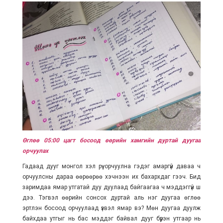
Өглөө 05:00 цагт босоод өөрийн хамгийн дуртай дуугаа
орчуулах
Гадаад дууг монгол хэл рүү орчуулна гэдэг амаргүй даваа ч
орчуулсны дараа өөрөөрөө хэчнээн их бахархдаг гээч. Бид
заримдаа ямар утгатай дуу дуулаад байгаагаа ч мэддэггүй шүү
дээ. Тэгвэл өөрийн сонсох дуртай аль нэг дуугаа өглөө
эртлэн босоод орчуулаад үзвэл ямар вэ? Мөн дуугаа дуулж
байхдаа утгыг нь бас мэддэг байвал дууг бүрэн утгаар нь