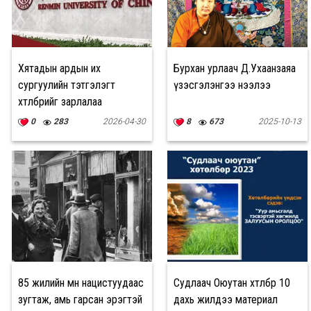
Хятадын ардын их
Бурхан урлаач Д.Ухаанзаяа
сургуулийн тэтгэлэгт
үзэсгэлэнгээ нээлээ
хөтөлбөрийг зарлалаа
0
283
2026-04-30
8
673
2025-10-13
85 жилийн өмнө нацистуудаас
Судлаач Оюутан хөтөлбөр 10
зугтаж, амь гарсан эрэгтэй
дахь жилдээ материал