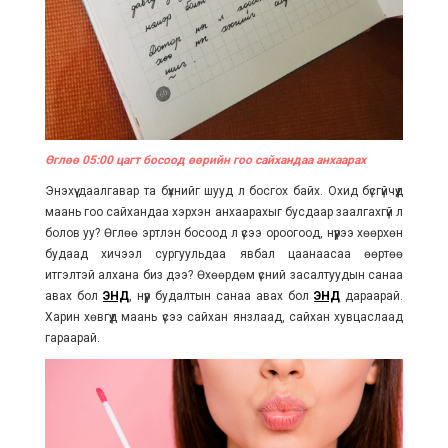
Өглөө 05:00 цагт босоод өөрийн гоо сайхандаа анхаарах
Энэхүү даалгавар та бүхнийг шууд л босгох байх. Охид бүсгүйчүүд
маань гоо сайхандаа хэрхэн анхаарахыг бусдаар заалгахгүй л
болов уу? Өглөө эртлэн босоод л үсээ ороогоод, нүүрээ хөөрхөн
будаад хичээл сургуульдаа явбал цаанаасаа өөртөө
итгэлтэй алхана биз дээ? Өхөөрдөм үсний засалтуудын санаа
авах бол
ЭНД
, нүүр будалтын санаа авах бол
ЭНД
дараарай.
Харин хөвгүүд маань үсээ сайхан янзлаад, сайхан хувцаслаад
гараарай.