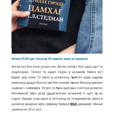
Өглөө 05:00 цагт босоод 50 ширхэг шинэ үг цээжлэх
Англи хэл бол олон улсын хэл. Англи хэлгүй л бол одоо цагт та
хоцрогдоно. Тэгвэл та өдөрт хэдэн үг цээжилж байна вэ?
Өдөрт дор хаяж 10 шинэ үг цээжлээд түүнийгээ өдөр өдрөөр
ахиулаад дадал болгох юм бол хэлний түвшин болоод ярианы
чадвар ч сайжирна. 50 үгээ та бүхэн өөрсдөө сонгоод цээжлэх
боломжтой. Мөн дээр дурдсанчлан өглөөний 5 цагт хүн их
сэргэг байдаг учир шинэ үг тогтооход их тохиромжтой. Шинэ үг
цээжлэх амархан арга сурмаар байвал
ЭНД
дараарай.
Миний
цээжилсэн 50 үг бол: