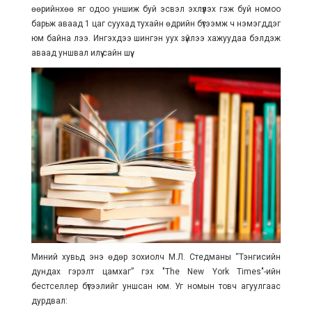
өөрийнхөө яг одоо уншиж буй эсвэл эхлүүлэх гэж буй номоо
барьж аваад 1 цаг суухад тухайн өдрийн бүтээмж ч нэмэгддэг
юм байна лээ. Ингэхдээ шингэн уух зүйлээ хажуудаа бэлдэж
аваад уншвал илүү сайн шүү.
Миний хувьд энэ өдөр зохиолч М.Л. Стедманы “Тэнгисийн
дундах гэрэлт цамхаг” гэх "The New York Times"-ийн
бестселлер бүтээлийг уншсан юм. Уг номын товч агуулгаас
дурдвал: