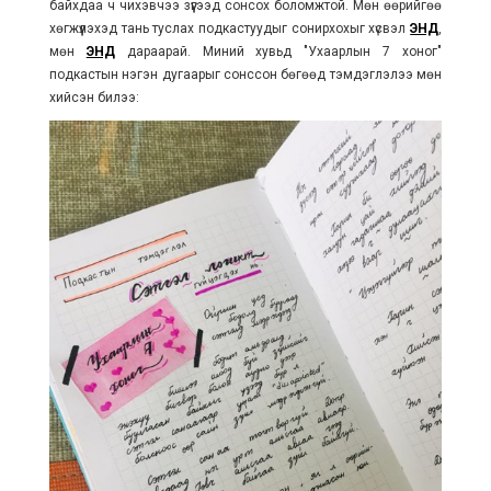
байхдаа ч чихэвчээ зүүгээд сонсох боломжтой. Мөн өөрийгөө
хөгжүүлэхэд тань туслах подкастуудыг сонирхохыг хүсвэл
ЭНД
,
мөн
ЭНД
дараарай. Миний хувьд "Ухаарлын 7 хоног"
подкастын нэгэн дугаарыг сонссон бөгөөд тэмдэглэлээ мөн
хийсэн билээ: