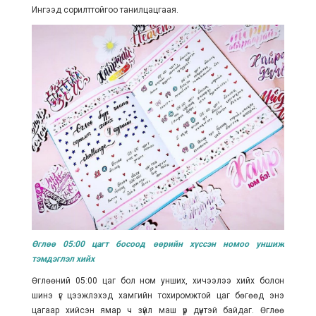
Ингээд сорилттойгоо танилцацгаая.
Өглөө 05:00 цагт босоод өөрийн хүссэн номоо уншиж
тэмдэглэл хийх
Өглөөний 05:00 цаг бол ном унших, хичээлээ хийх болон
шинэ үг цээжлэхэд хамгийн тохиромжтой цаг бөгөөд энэ
цагаар хийсэн ямар ч зүйл маш үр дүнтэй байдаг. Өглөө