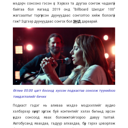
мэдэрч сонсоно гэсэн үг. Хэрвээ та дуугаа сонгож чадахгүй
байгаа бол яагаад 2019 онд "Billboard Шилдэг 100"
жагсаалтыг тэргүүлсэн дуунуудаас сонголтоо хийж болохгүй
гэж? Эдгээр дуунуудаас сонгох бол
ЭНД
дараарай.
Өглөө 05:00 цагт босоод хүссэн подкастаа сонсож түүнийхээ
тэмдэглэлийг бичих
Подкаст гэдэг нь аливаа мэдээ мэдээллийг аудио
хэлбэрээр хүмүүст хүргэж буй контентийг хэлэх бөгөөд хүссэн
үедээ сонсоод явах боломжтойгоороо давуу талтай.
Автобусанд явахдаа, гадуур алхахдаа, бүр гэрээ цэвэрлэж