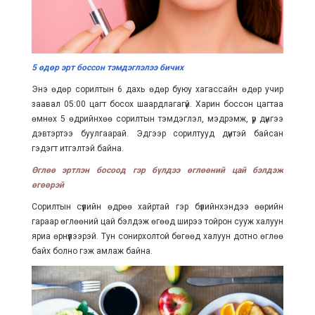
5 өдөр эрт боссон тэмдэглэлээ бичих
Энэ өдөр сорилтын 6 дахь өдөр буюу хагассайн өдөр учир
заавал 05:00 цагт босох шаардлагагүй. Харин боссон цагтаа
өмнөх 5 өдрийнхөө сорилтын тэмдэглэл, мэдрэмж, үр дүнгээ
дэвтэртээ буулгаарай. Эдгээр сорилтууд дүнтэй байсан
гэдэгт итгэлтэй байна.
Өглөө эртлэн босоод гэр бүлдээ өглөөний цай бэлдэж
өгөөрэй
Сорилтын сүүлийн өдрөө хайртай гэр бүлийнхэндээ өөрийн
гараар өглөөний цай бэлдэж өгөөд ширээ тойрон сууж халуун
яриа өрнүүлээрэй. Тун сонирхолтой бөгөөд халуун дотно өглөө
байх болно гэж амлаж байна.