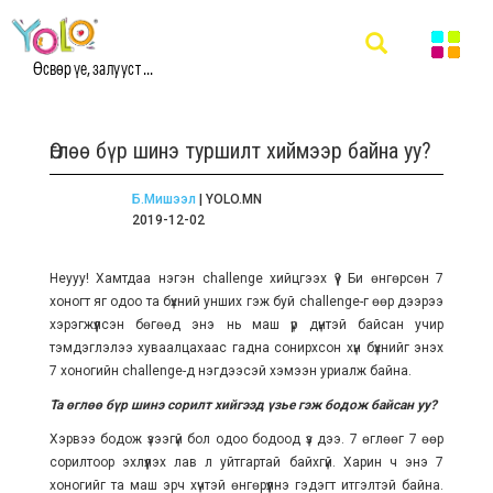
Өсвөр үе, залууст ...
Өглөө бүр шинэ туршилт хиймээр байна уу?
Б.Мишээл
| YOLO.MN
2019-12-02
Heyyy! Хамтдаа нэгэн challenge хийцгээх үү? Би өнгөрсөн 7
хоногт яг одоо та бүхний унших гэж буй challenge-г өөр дээрээ
хэрэгжүүлсэн бөгөөд энэ нь маш үр дүнтэй байсан учир
тэмдэглэлээ хуваалцахаас гадна сонирхсон хүн бүхнийг энэхүү
7 хоногийн challenge-д нэгдээсэй хэмээн уриалж байна.
Та өглөө бүр шинэ сорилт хийгээд үзье гэж бодож байсан уу?
Хэрвээ бодож үзээгүй бол одоо бодоод үз дээ. 7 өглөөг 7 өөр
сорилтоор эхлүүлэх лав л уйтгартай байхгүй. Харин ч энэ 7
хоногийг та маш эрч хүчтэй өнгөрүүлнэ гэдэгт итгэлтэй байна.