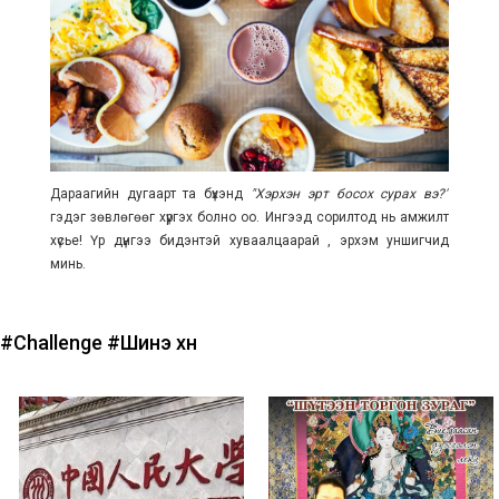
Дараагийн дугаарт та бүхэнд
"Хэрхэн эрт босох сурах вэ?"
гэдэг зөвлөгөөг хүргэх болно оо. Ингээд сорилтод нь амжилт
хүсье! Үр дүнгээ бидэнтэй хуваалцаарай , эрхэм уншигчид
минь.
#Challenge
#Шинэ хүн