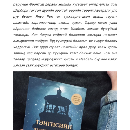
Барууны Фронтод дөрвөн жилийн хугацааг өнгөрүүлсэн Том
Шерборн гэх гол дүрийн эрэгтэй өөрийн төрөлх Австрали улс
руу буцаж Янус Рок гэх тусгаарлагдсан аралд гэрэлт
цамхгийн харгалзагчаар ажилд ордог. Тэрээр нэгэн удаа
ойролцоо байрлах хотод очиж Изабель хэмээх бүсгүйтэй
танилцан бие биедээ хайртай болсноор хамтдаа цамхагт
амьдрахаар шийднэ. Тэд хүүхэдтэй болохыг их хүсдэг боловч
чаддаггүй. Нэг өдөр гэрэлт цамхгийн арал дээр хөвж ирсэн
завинд нас барсан эр хүүхдийн хамт байхыг олно. Том энэ
талаар цагдаад мэдэгдэхийг хүссэн ч Изабель бурхны бэлэг
хэмээн үзэж хүүхдийг өсгөхөөр болдог.