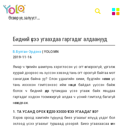
Өсвөр үе, залууст ...
Бидний үсээ угаахдаа гаргадаг алдаанууд
Б.Булган-Эрдэнэ
| YOLO.MN
2019-11-16
Ямар ч төрлийн шампунь хэрэглэсэн үс огт өнгө орохгүй, үргэлж
хуурай дээрээс нь хүссэн хэвэнд тань огт орохгүй байгаа мэт
санагдаж байна уу? Олон удаагийн хими, будгийн нөлөөнөөс үс
тань ихээхэн гэмтсэнээс ийм нөхцөл байдал үүссэн байж
болох ч бидний өдөр тутамдаа үсээ угааж байх явцдаа
гаргадаг хэдхэн тоомжиргүй алдаа ч үсний гэмтэлд багагүй
нөлөөлдөг аж.
1. ТА УСАНД ОРОХ ҮЕДЭЭ ХЭЗЭЭ ҮСЭЭ УГААДАГ ВЭ?
Хэрэв ороод хамгийн түрүүнд биеэ угаахыг илүүд үздэг бол
эхлээд үсээ угаахыг туршаад үзээрэй. Биеэ угаахаасаа өмнө