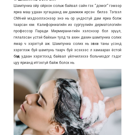
Шампуниа ойр ойрхон сольж байвал сайн гэх “домог” гэмээр
яриа маш удаан хугацаанд ам дамжиж ирсэн билээ. Тэгвэл
CNN-ий мэдээллэснээр энэ нь ор үндэсгүй дам яриа болж
таарсан юм. Калифорниагийн их сургуулийн дерматологийн
профессор Паради Мирмирани-гийн хэлснээр бол эрүүл,
гялалзсан үстэй байхын тулд та ахин дахин шампуниа солих
ямар ч хэрэггүй аж. Шампуниа солих нь зөвхөн таны үсэнд
хэрэглэж буй шампунь таарч буй эсэхээс л хамаарах ёстой
бөгөөд удаан хэрэглээд байвал үйлчилэхээ больчихдог гэдэг
цуу ярианд итгэхгүй байж болох нь.