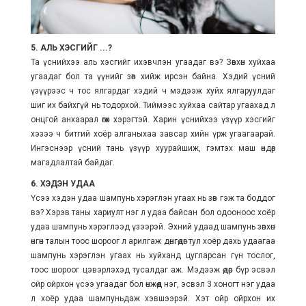
5. АЛЬ ХЭСГИЙГ ...?
Та үснийхээ аль хэсгийг ихэвчлэн угаадаг вэ? Зөвхөн хуйхаа
угаадаг бол та үүнийг зөв хийж ирсэн байна. Хэдий үсний
үзүүрээс ч тос ялгардаг хэдий ч мэдээж хуйх ялгаруулдаг
шиг их байхгүй нь тодорхой. Тиймээс хуйхаа сайтар угаахад л
онцгой анхаарал өгөх хэрэгтэй. Харин үснийхээ үзүүр хэсгийг
хэзээ ч битгий хоёр алганыхаа завсар хийн үрж угаагаарай.
Ингэснээр үсний тань үзүүр хуурайшиж, гэмтэх маш өндөр
магадлалтай байдаг.
6. ХЭДЭН УДАА
Үсээ хэдэн удаа шампунь хэрэглэн угаах нь зөв гэж та боддог
вэ? Хэрэв таны хариулт нэг л удаа байсан бол одооноос хоёр
удаа шампунь хэрэглээд үзээрэй. Эхний удаад шампунь зөвхөн
өнгөн талын тоос шороог л арилгаж дөнгөдөг тул хоёр дахь удаагаа
шампунь хэрэглэн угаах нь хуйханд цугларсан гүн тослог,
тоос шороог цэвэрлэхэд тусалдаг аж. Мэдээж өдөр бүр эсвэл
ойр ойрхон үсээ угаадаг бол өнжөөд нэг, эсвэл 3 хоногт нэг удаа
л хоёр удаа шампуньдаж хэвшээрэй. Хэт ойр ойрхон их