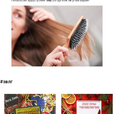
Гялалзсан эрүүл үсний төлөө үсээ үргэлж зөв угаагаарай!
#зөвлөгөө