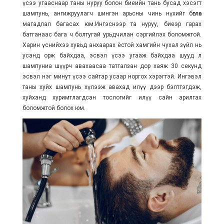
үсээ угааснаар таны нуруу болон биеийн тань бусад хэсэгт
шампунь, ангижруулагч шингэн арьсны чинь нүхийг бөглөх
магадлал багасах юм.Ингэснээр та нуруу, биеэр гарах
батганаас бага ч болтугай урьдчилан сэргийлэх боломжтой.
Харин үснийхээ хувьд анхаарах ёстой хамгийн чухал зүйл нь
усанд орж байхдаа, эсвэл үсээ угааж байхдаа шууд л
шампуниа шүүрч авахаасаа татгалзан дор хаяж 30 секунд
эсвэл нэг минут үсээ сайтар усаар норгох хэрэгтэй. Ингэвэл
таны хуйх шампунь хүлээж авахад илүү дээр бэлтгэгдэж,
хуйханд хуримтлагдсан тослогийг илүү сайн арилгах
боломжтой болох юм.