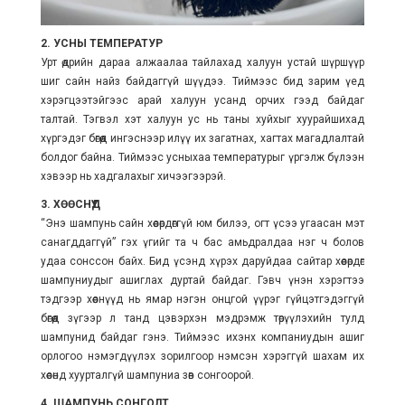
2. УСНЫ ТЕМПЕРАТУР
Урт өдрийн дараа алжаалаа тайлахад халуун устай шүршүүр
шиг сайн найз байдаггүй шүүдээ. Тиймээс бид зарим үед
хэрэгцээтэйгээс арай халуун усанд орчих гээд байдаг
талтай. Тэгвэл хэт халуун ус нь таны хуйхыг хуурайшихад
хүргэдэг бөгөөд ингэснээр илүү их загатнах, хагтах магадлалтай
болдог байна. Тиймээс усныхаа температурыг үргэлж бүлээн
хэвээр нь хадгалахыг хичээгээрэй.
3. ХӨӨСНҮҮД
“Энэ шампунь сайн хөөсөрдөггүй юм билээ, огт үсээ угаасан мэт
санагддаггүй” гэх үгийг та ч бас амьдралдаа нэг ч болов
удаа сонссон байх. Бид үсэнд хүрэх даруйдаа сайтар хөөсөрдөг
шампуниудыг ашиглах дуртай байдаг. Гэвч үнэн хэрэгтээ
тэдгээр хөөснүүд нь ямар нэгэн онцгой үүрэг гүйцэтгэдэггүй
бөгөөд зүгээр л танд цэвэрхэн мэдрэмж төрүүлэхийн тулд
шампунид байдаг гэнэ. Тиймээс ихэнх компаниудын ашиг
орлогоо нэмэгдүүлэх зорилгоор нэмсэн хэрэггүй шахам их
хөөсөнд хуурталгүй шампуниа зөв сонгоорой.
4. ШАМПУНЬ СОНГОЛТ