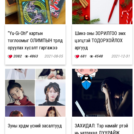
“Yu-Gi-Oh!” картын
Шинэ оны ЗОРИЛГОО эмх
тоглоомыг ОЛИМПЫН төрөлд
цэгцтэй ТОДОРХОЙЛОХ
оруулах хүсэлт гаргажээ
аргууд
2082
4863
2021-08-05
681
4548
2021-12-31
Зуны өхөөрдөм үсний засалтууд
ЗАХИДАЛ: Тэр намайг өөртэй
нь чатлахад ДУУРАЙЖ