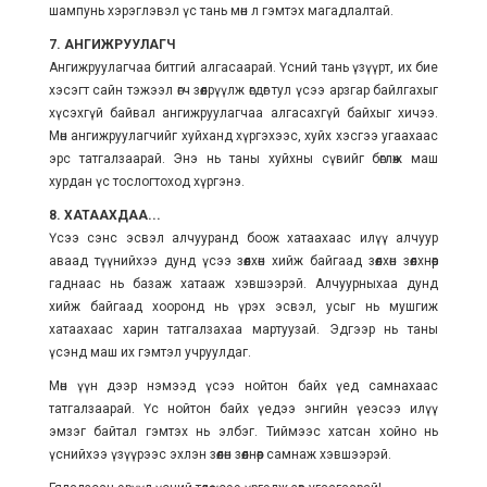
шампунь хэрэглэвэл үс тань мөн л гэмтэх магадлалтай.
7. АНГИЖРУУЛАГЧ
Ангижруулагчаа битгий алгасаарай. Үсний тань үзүүрт, их бие
хэсэгт сайн тэжээл өгч зөөлрүүлж өгдөг тул үсээ арзгар байлгахыг
хүсэхгүй байвал ангижруулагчаа алгасахгүй байхыг хичээ.
Мөн ангижруулагчийг хуйханд хүргэхээс, хуйх хэсгээ угаахаас
эрс татгалзаарай. Энэ нь таны хуйхны сүвийг бөглөж маш
хурдан үс тослогтоход хүргэнэ.
8. ХАТААХДАА...
Үсээ сэнс эсвэл алчууранд боож хатаахаас илүү алчуур
аваад түүнийхээ дунд үсээ зөөлхөн хийж байгаад зөөлхөн зөөлхнөөр
гаднаас нь базаж хатааж хэвшээрэй. Алчуурныхаа дунд
хийж байгаад хооронд нь үрэх эсвэл, усыг нь мушгиж
хатаахаас харин татгалзахаа мартуузай. Эдгээр нь таны
үсэнд маш их гэмтэл учруулдаг.
Мөн үүн дээр нэмээд үсээ нойтон байх үед самнахаас
татгалзаарай. Үс нойтон байх үедээ энгийн үеэсээ илүү
эмзэг байтал гэмтэх нь элбэг. Тиймээс хатсан хойно нь
үснийхээ үзүүрээс эхлэн зөөлөн зөөлнөөр самнаж хэвшээрэй.