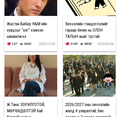
Жастин Бибер H&M-ийн
Хичээлийн тэмдэглэлийг
хувцсыг “хог” хэмээн
гараар бичих нь ОЛОН
шүүмжилжээ
ТАЛЫН ашиг тустай
137
2602
2022-12-23
2149
9830
2023-02-03
Ж.Тана: ЗОРИЛГОТОЙ,
2026/2027 оны хичээлийн
МӨРӨӨДӨЛТЭЙ бай.
жилд 4 улиралтай, бие