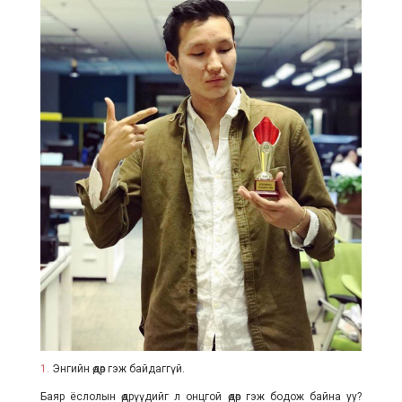
1.
Энгийн өдөр гэж байдаггүй.
Баяр ёслолын өдрүүдийг л онцгой өдөр гэж бодож байна уу?