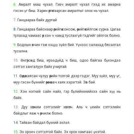
6.
Амралт маш чухал. Гэвч амралт чухал гээд их амарна
гэсэн үг биш. Харин өөртөө таарсан амралтыг олох нь чухал.
7.
Ганцаараа байх дуртай.
8.
Ганцаараа байснаар өөрийгөө сонсож, өөрийгөө ойлгож сурна. Цагаа
тулахад чамаас өөр хэн ч чамд туслахгүй гэдгийг ойлгох болно.
9.
Бодлын өвчин гэж хэцүү зүйл бий. Үүнээс салахад бясалгал
тусална.
10.
Өнгөрсөнд биш, ирээдүйд ч биш, одоо байгаа бүхэндээ
сэтгэл хангалуун байх учиртай.
11.
Өөдөө хаясан чулуу өөрийн толгой дээр гэдэг. Муу зүйл, муу үг,
муу гэсэн бүхнийг өөрөөсөө авч хаях хэрэгтэй. Зөв бай.
12.
Хэн нэгний сайн найз, гэр бүлийнхнийхээ сайн хүү нь
байх.
13.
Дуу хөгжим сэтгэлийг хөглөгч. Аль ч үеийн сэтгэлийн
байдлыг яаж ч өөрчилж болно.
14.
Тайван байдал бүхний эхлэл.
15.
Эх оронч сэтгэлтэй байх. Эх орон хамгаас үнэтэй.