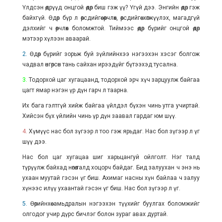
Үлдсэн өдрүүд онцгой өдөр биш гэж үү? Үгүй дээ. Энгийн өдөр гэж
байхгүй. Өдөр бүр л өөрсдийгөө өөрчлөх, өөрсдийгөө хөгжүүлэх, магадгүй
дэлхийг ч өөрчлөх боломжтой. Тиймээс өдөр бүрийг онцгой өдөр
мэтээр хүлээн аваарай.
2.
Өдөр бүрийг зорьж буй зүйлийнхээ нэгээхэн хэсэг болгож
чадвал өнгөрсөн тань сайхан ирээдүйг бүтээхэд тусална.
3.
Тодорхой цаг хугацаанд, тодорхой эрч хүч зарцуулж байгаа
цагт ямар нэгэн үр дүн гарч л таарна.
Их бага гэлтгүй хийж байгаа үйлдэл бүхэн чинь утга учиртай.
Хийсэн бүх үйлийн чинь үр дүн заавал гардаг юм шүү.
4.
Хүмүүс нас бол зүгээр л тоо гэж ярьдаг. Нас бол зүгээр л үг
шүү дээ.
Нас бол цаг хугацаа шиг харьцангуй ойлголт. Нэг талд
түрүүлж байхад нөгөө талд хоцорч байдаг. Бид залуухан ч энэ нь
ухаан муутай гэсэн үг биш. Ахимаг насны хүн байлаа ч залуу
хүнээс илүү ухаантай гэсэн үг биш. Нас бол зүгээр л үг.
5.
Өөрийнхөө амьдралын нэгээхэн түүхийг буулгах боломжийг
олгодог учир дүрс бичлэг болон зураг авах дуртай.