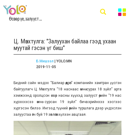
Өсвөр үе, залууст ...
Ц. Мөнхтулга: "Залуухан байлаа гээд ухаан
муутай гэсэн үг биш"
Б.Мишээл
| YOLO.MN
2019-11-05
Бидний сайн мэдэх “Балиар өөдрөг” компанийн хамтран үүсгэн
байгуулагч Ц. Мөнхтулга “18 наснаас өмнө сурах 18 зүйл” арга
хэмжээнд оролцсон өсвөр насны хүүхэд залууст өөрийн "19 нас
хүрэхээсээ өмнө сурсан 19 зүйл" бичвэрийнхээ хэсгээс
хүргэсэн билээ. Ингээд түүний өөрийн туршлага дээр үндэслэн
залуустаа өгч буй 19 зөвлөгөөг хүлээн авцгаая.