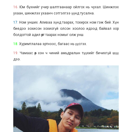
16.
Юм бүхнийг учир шалтгаанаар ойлгох нь чухал. Шинжлэх
ухаан, шинжлэх ухаанч сэтгэлгээ үүнд тусална.
17.
Ном унших. Аливаа хүнд таарах, тохирох ном гэж бий. Хүн
биедээ зохисон зохиогүй олсон хоолоо идээд байвал хор
болдогтой адил өөрт таарах номыг олж унш.
18.
Хуримтлалаа эртнээс, багаас нь үүсгэх.
19.
Чамаас өөр хэн ч чиний амьдралын түүхийг бичихгүй шүү
дээ.