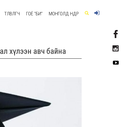
ТӨЛӨВЛӨГЧ
ГОЁ "БИ"
МОНГОЛД ӨНӨӨДӨР
ал хүлээн авч байна