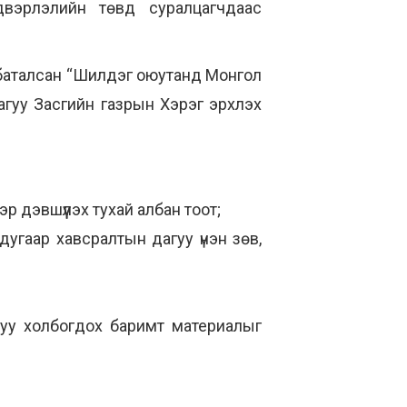
двэрлэлийн төвд суралцагчдаас
 баталсан “Шилдэг оюутанд Монгол
гуу Засгийн газрын Хэрэг эрхлэх
р дэвшүүлэх тухай албан тоот;
дугаар хавсралтын дагуу үнэн зөв,
гуу холбогдох баримт материалыг