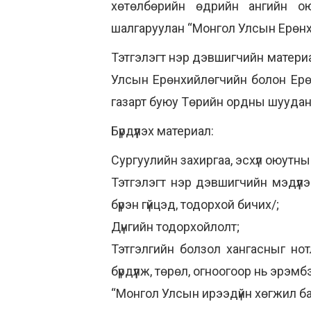
хөтөлбөрийн өдрийн ангийн ою
шалгаруулан “Монгол Улсын Ерөнх
Тэтгэлэгт нэр дэвшигчийн матери
Улсын Ерөнхийлөгчийн болон Ерө
газарт буюу Төрийн ордны шууданг
Бүрдүүлэх материал:
Сургуулийн захиргаа, эсхүл оюутны
Тэтгэлэгт нэр дэвшигчийн мэдүүлэ
бүрэн гүйцэд, тодорхой бичих/;
Дүнгийн тодорхойлолт;
Тэтгэлгийн болзол хангасныг но
бүрдүүлж, төрөл, огноогоор нь эрэм
“Монгол Улсын ирээдүйн хөгжил ба