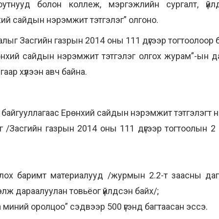
утнууд болон коллеж, мэргэжлийн сургалт, үйл
ий сайдын нэрэмжит тэтгэлэг” олгоно.
алыг Засгийн газрын 2014 оны 111 дүгээр тогтоолоор
нхий сайдын нэрэмжит тэтгэлэг олгох журам”-ын да
аар хүлээн авч байна.
 байгууллагаас Ерөнхий сайдын нэрэмжит тэтгэлэгт нэ
г /Засгийн газрын 2014 оны 111 дүгээр тогтоолын 2 
тлох баримт материалууд /журмын 2.2-т заасны да
бэлж дараалуулан товьёог үйлдсэн байх/;
 миний оролцоо” сэдвээр 500 үгэнд багтаасан эссэ.