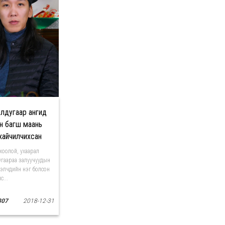
лдугаар ангид
н багш маань
хайчилчихсан
хоолой, ухаарал
уугаараа залуучуудын
ээлчдийн нэг болсон
с...
307
2018-12-31