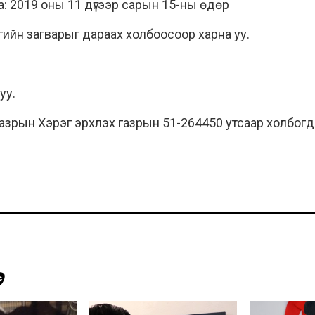
аа: 2019 оны 11 дүгээр сарын 15-ны өдөр
гийн загварыг дараах холбоосоор харна уу.
 уу.
газрын Хэрэг эрхлэх газрын 51-264450 утсаар холбог
Э