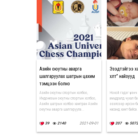
Азийн оюутны аварга
Эзэдтэйгээ хам
шалгаруулах шатрын цахим
хөлт” найзууд
тэмцээн болно
Азийн оюутны спортын холбоо,
Нохой гэдэг үнэнч 
Индонезын оюутны спортын холбоо,
амьдралд чухал ба
Азийн шатрын холбоо хамтран Азийн
эзэлсээр ирсэн бил
оюутны аварга шалгаруула...
насанд хамт байса.
39
2140
2021-09-01
207
507