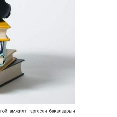
нцгой амжилт гаргасан бакалаврын