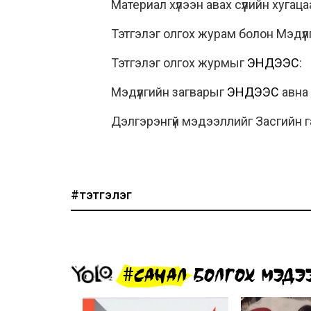
Материал хүлээн авах сүүлийн хугац
Тэтгэлэг олгох журам болон Мэдүүл
Тэтгэлэг олгох журмыг
ЭНДЭЭС
:
Мэдүүлгийн загварыг
ЭНДЭЭС
авна
Дэлгэрэнгүй мэдээллийг Засгийн 
#тэтгэлэг
#САНАЛ БОЛГОХ МЭДЭ