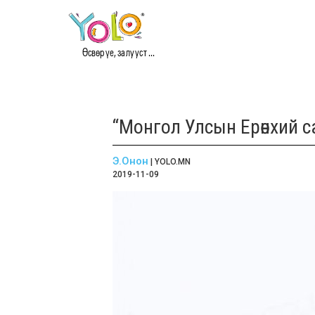
Өсвөр үе, залууст ...
“Монгол Улсын Ерөнхий 
Э.Онон
| YOLO.MN
2019-11-09