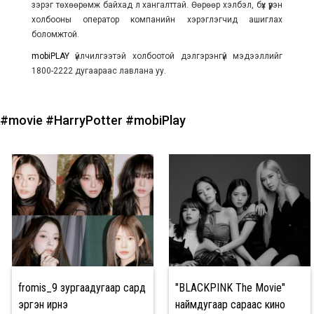
зэрэг төхөөрөмж байхад л хангалттай. Өөрөөр хэлбэл, бүх үүрэн
холбооны оператор компанийн хэрэглэгчид ашиглах
боломжтой.
mobiPLAY
үйлчилгээтэй холбоотой дэлгэрэнгүй мэдээллийг
1800-2222 дугаараас лавлана уу.
#movie
#HarryPotter
#mobiPlay
fromis_9 зургаадугаар сард
"BLACKPINK The Movie"
эргэн ирнэ
наймдугаар сараас кино