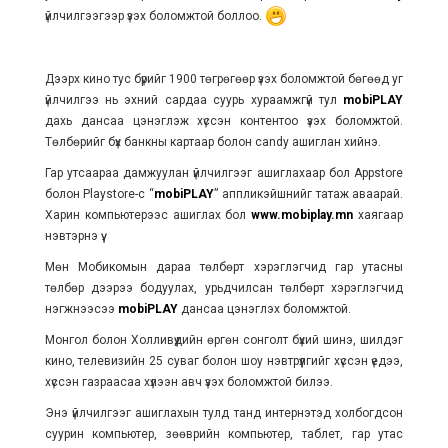
үйлчилгээгээр үзэх боломжтой боллоо.
Дээрх кино тус бүрийг 1900 төгрөгөөр үзэх боломжтой бөгөөд уг
үйлчилгээ нь эхний сардаа суурь хураамжгүй тул
mobiPLAY
дахь дансаа цэнэглэж хүссэн контентоо үзэх боломжтой.
Төлбөрийг бүх банкны картаар болон сandy ашиглан хийнэ.
Гар утсаараа дамжуулан үйлчилгээг ашиглахаар бол Appstore
болон Playstore-с “
mobiPLAY
” аппликэйшнийг татаж аваарай.
Харин компьютерээс ашиглах бол
www.mobiplay.mn
хаягаар
нэвтэрнэ үү.
Мөн Мобикомын дараа төлбөрт хэрэглэгчид гар утасны
төлбөр дээрээ бодуулах, урьдчилсан төлбөрт хэрэглэгчид
нэгжнээсээ
mobiPLAY
дансаа цэнэглэх боломжтой.
Монгол болон Холливүүдийн өргөн сонголт бүхий шинэ, шилдэг
кино, телевизийн 25 суваг болон шоу нэвтрүүлгийг хүссэн үедээ,
хүссэн газраасаа хүлээн авч үзэх боломжтой билээ.
Энэ үйлчилгээг ашиглахын тулд танд интернэтэд холбогдсон
суурин компьютер, зөөврийн компьютер, таблет, гар утас