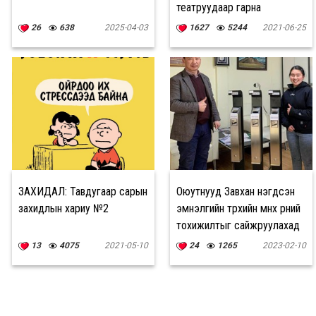
театруудаар гарна
26
638
2025-04-03
1627
5244
2021-06-25
ЗАХИДАЛ: Тавдугаар сарын
Оюутнууд Завхан нэгдсэн
захидлын хариу №2
эмнэлгийн төрөхийн өмнөх өрөөний
тохижилтыг сайжруулахад
оролцлоо
13
4075
2021-05-10
24
1265
2023-02-10