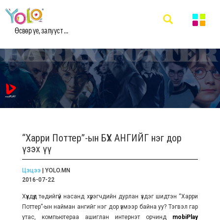
Өсвөр үе, залууст ...
“Харри Поттер”-ын БҮХ АНГИЙГ нэг дор
үзэх үү
Цэцээ
| YOLO.MN
2016-07-22
Хүүхдүүд төдийгүй насанд хүрэгчдийн дурлан үздэг шидтэн “Харри
Поттер”-ын найман ангийг нэг дор үзмээр байна уу? Тэгвэл гар
утас, компьютераа ашиглан интернэт орчинд
mobiPlay