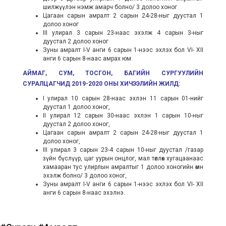
шилжүүлэн нэмж амарч болно/ 3 долоо хоног
Цагаан сарын амралт 2 сарын 24-28-ныг дуустал 1
долоо хоног
III улирал 3 сарын 23-наас эхэлж 4 сарын 3-ныг
дуустал 2 долоо хоног
Зуны амралт I-V анги 6 сарын 1-нээс эхлэх бол VI- XII
анги 6 сарын 8-наас амрах юм.
АЙМАГ, СУМ, ТОСГОН, БАГИЙН СУРГУУЛИЙН
СУРАЛЦАГЧИД 2019-2020 ОНЫ ХИЧЭЭЛИЙН ЖИЛД:
I улирал 10 сарын 28-наас эхлэн 11 сарын 01-нийг
дуустал 1 долоо хоног,
II улирал 12 сарын 30-наас эхлэн 1 сарын 10-ныг
дуустал 2 долоо хоног,
Цагаан сарын амралт 2 сарын 24-28-ныг дуустал 1
долоо хоног,
III улирал 3 сарын 23-4 сарын 10-ныг дуустал /газар
зүйн бүслүүр, цаг уурын онцлог, мал төллөх хугацаанаас
хамааран тус улирлын амралтыг 1 долоо хоногийн өмнө
эхэлж болно/ 3 долоо хоног,
Зуны амралт I-V анги 6 сарын 1-нээс эхлэх бол VI- XII
анги 6 сарын 8-наас эхэлнэ.