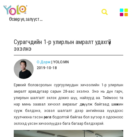
Өсвөр үе, залууст ...
Сурагчдийн 1-р улирлын амралт удахгүй
эхэлнэ
О.Дорж
| YOLO.MN
2019-10-18
Ерөнхий боловсролын сургуулиудын хичээлийн 1-р улирлын
амралт аравдугаар сарын 28-аас эхэлнэ. Энэ нь дүн гарч,
улирлын шалгалт эхлэх дохио шүү, найзууд аа. Тиймээс та
нар минь заавал хичээл амрахыг дөхүүлж байгаад шөнөжин
сууж бэлдэнэ, эсвэл шалгалт дээр ангийнхаа хүүхдээс
хуулчихна гэсэн өрөөсгөл бодолтой байгаа бол зүгээр л одооноос
эхлээд үзсэн хичээлүүдээ бага багаар бэлдээрэй.