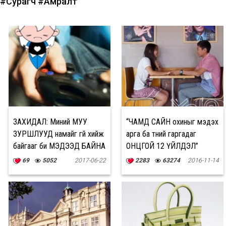
#Сурагч
#Амралт
ЗАХИДАЛ: Миний МУУ
“ЧАМД САЙН охиныг мэдэх
ЗУРШЛУУД намайг үгүй хийж
арга ба түүний гаргадаг
байгааг би МЭДЭЭД БАЙНА
ОНЦГОЙ 12 ҮЙЛДЭЛ”
69
5052
2017-06-22
2283
63274
2016-11-14