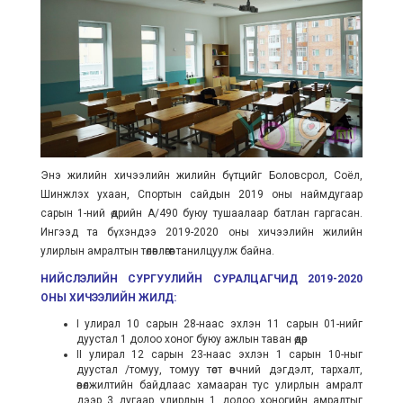
Энэ жилийн хичээлийн жилийн бүтцийг Боловсрол, Соёл,
Шинжлэх ухаан, Спортын сайдын 2019 оны наймдугаар
сарын 1-ний өдрийн А/490 буюу тушаалаар батлан гаргасан.
Ингээд та бүхэндээ 2019-2020 оны хичээлийн жилийн
улирлын амралтын төлөвлөгөөг танилцуулж байна.
НИЙСЛЭЛИЙН СУРГУУЛИЙН СУРАЛЦАГЧИД 2019-2020
ОНЫ ХИЧЭЭЛИЙН ЖИЛД:
I улирал 10 сарын 28-наас эхлэн 11 сарын 01-нийг
дуустал 1 долоо хоног буюу ажлын таван өдөр
II улирал 12 сарын 23-наас эхлэн 1 сарын 10-ныг
дуустал /томуу, томуу төст өвчний дэгдэлт, тархалт,
өвөлжилтийн байдлаас хамааран тус улирлын амралт
дээр 3 дугаар улирлын 1 долоо хоногийн амралтыг