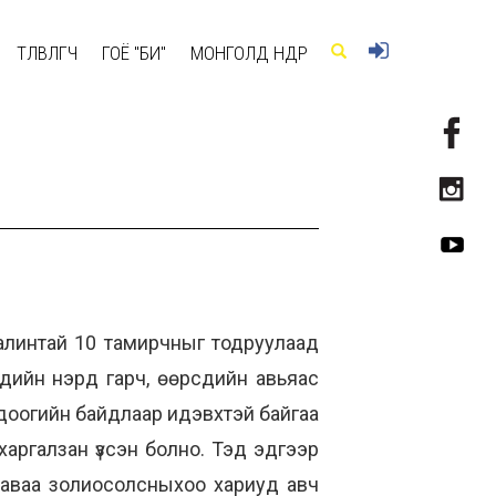
ТӨЛӨВЛӨГЧ
ГОЁ "БИ"
МОНГОЛД ӨНӨӨДӨР
алинтай 10 тамирчныг тодруулаад
эдийн нэрд гарч, өөрсдийн авьяас
одоогийн байдлаар идэвхтэй байгаа
харгалзан үзсэн болно. Тэд эдгээр
г заваа золиосолсныхоо хариуд авч