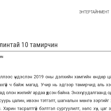
ЭНТЕРТАЙНМЕНТ
алинтай 10 тамирчин
MN
ллээс үндэслэн 2019 оны дэлхийн хамгийн өндөр ц
лахгүй ч байж магад. Учир нь эдгээр тамирчид аль х
д олон жилийг ардаа үдсэн байна. Энэхүү судалгаанд 
урь цалин, ивээн тэтгэлт, шагналын мөнгө зэргийг 
й. Харин тасралтгүй бэлтгэл сургуулилт, хөлс хүч, ца