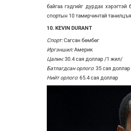
байгаа гэдгийг дурдах хэрэгтэй
спортын 10 тамирчинтай танилцъя
10. KEVIN DURANT
Спорт:
Сагсан бөмбөг
Иргэншил:
Америк
Цалин:
30.4 сая доллар /1 жил/
Батлагдсан орлого
: 35 сая доллар
Нийт орлого
: 65.4 сая доллар