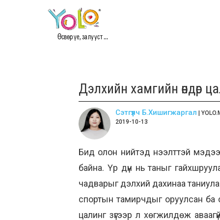
Өсвөр үе, залууст ...
Дэлхийн хамгийн өндөр ц
Сэтгүүлч Б.Хишигжаргал
| YOLO.
2019-10-13
Бид олон нийтэд нээлттэй мэдээ
байна. Үр дүн нь таныг гайхшруу
чадварыг дэлхий дахинаа таниулаа
спортын тамирчдыг оруулсан ба су
цалинг зүгээр л хөгжилдөж аваагү