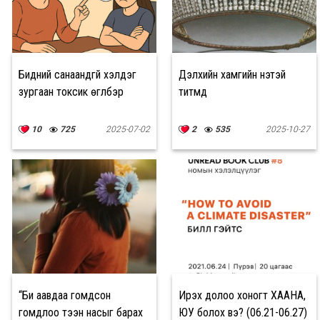
Бидний санаандгүй хэлдэг
Дэлхийн хамгийн үнэтэй
зургаан токсик өгүүлбэр
титмүүд
10
725
2025-07-02
2
535
2025-10-27
“Би аавдаа гомдсон
Ирэх долоо хоногт ХААНА,
гомдлоо тээн насыг барах
ЮУ болох вэ? (06.21-06.27)