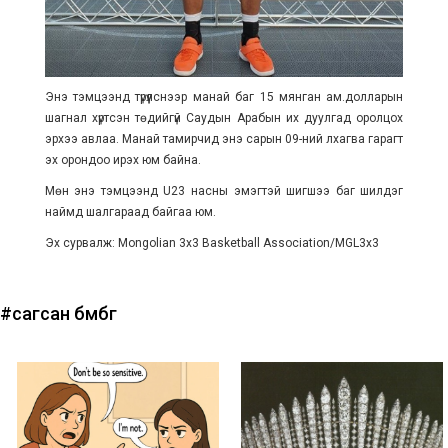
Энэ тэмцээнд түрүүлснээр манай баг 15 мянган ам.долларын
шагнал хүртсэн төдийгүй Саудын Арабын их дуулгад оролцох
эрхээ авлаа. Манай тамирчид энэ сарын 09-ний лхагва гарагт
эх орондоо ирэх юм байна.
Мөн энэ тэмцээнд U23 насны эмэгтэй шигшээ баг шилдэг
наймд шалгараад байгаа юм.
Эх сурвалж: Mongolian 3x3 Basketball Association/MGL3x3
#сагсан бөмбөг