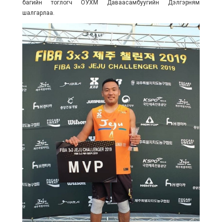
багийн тоглогч ОУХМ Даваасамбуугийн Дэлгэрням
шалгарлаа.