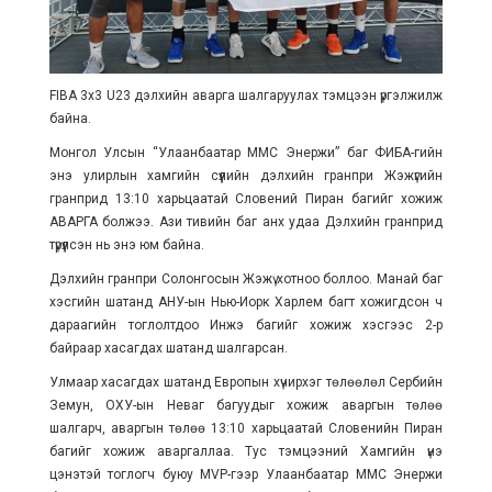
FIBA 3x3 U23 дэлхийн аварга шалгаруулах тэмцээн үргэлжилж
байна.
Монгол Улсын “Улаанбаатар ММС Энержи” баг ФИБА-гийн
энэ улирлын хамгийн сүүлийн дэлхийн гранпри Жэжүгийн
гранприд 13:10 харьцаатай Словений Пиран багийг хожиж
АВАРГА болжээ. Ази тивийн баг анх удаа Дэлхийн гранприд
түрүүлсэн нь энэ юм байна.
Дэлхийн гранпри Солонгосын Жэжү хотноо боллоо. Манай баг
хэсгийн шатанд АНУ-ын Нью-Иорк Харлем багт хожигдсон ч
дараагийн тоглолтдоо Инжэ багийг хожиж хэсгээс 2-р
байраар хасагдах шатанд шалгарсан.
Улмаар хасагдах шатанд Европын хүчирхэг төлөөлөл Сербийн
Земун, ОХУ-ын Неваг багуудыг хожиж аваргын төлөө
шалгарч, аваргын төлөө 13:10 харьцаатай Словенийн Пиран
багийг хожиж аваргаллаа. Тус тэмцээний Хамгийн үнэ
цэнэтэй тоглогч буюу MVP-гээр Улаанбаатар ММС Энержи