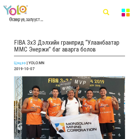
Өсвөр үе, залууст ...
FIBA 3x3 Дэлхийн гранприд “Улаанбаатар
ММС Энержи” баг аварга болов
Цэцээ
| YOLO.MN
2019-10-07