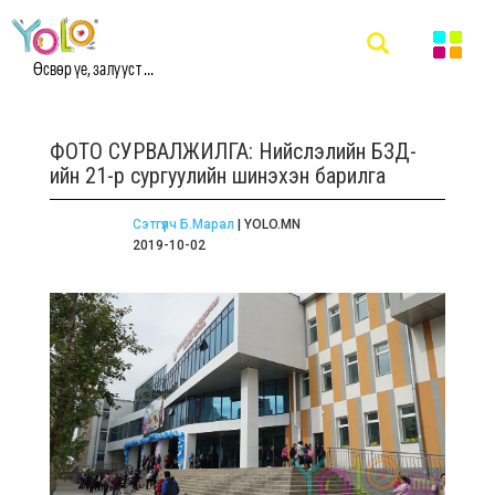
Өсвөр үе, залууст ...
ФОТО СУРВАЛЖИЛГА: Нийслэлийн БЗД-
ийн 21-р сургуулийн шинэхэн барилга
Сэтгүүлч Б.Марал
| YOLO.MN
2019-10-02