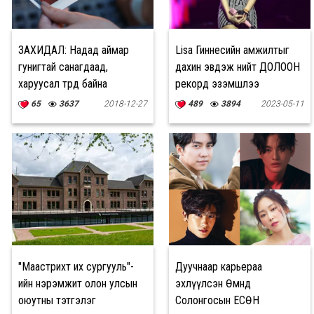
ЗАХИДАЛ: Надад аймар
Lisa Гиннесийн амжилтыг
гунигтай санагдаад,
дахин эвдэж нийт ДОЛООН
харуусал төрөөд байна
рекорд эзэмшлээ
65
3637
2018-12-27
489
3894
2023-05-11
"Маастрихт их сургууль"-
Дуучнаар карьераа
ийн нэрэмжит олон улсын
эхлүүлсэн Өмнөд
оюутны тэтгэлэг
Солонгосын ЕСӨН