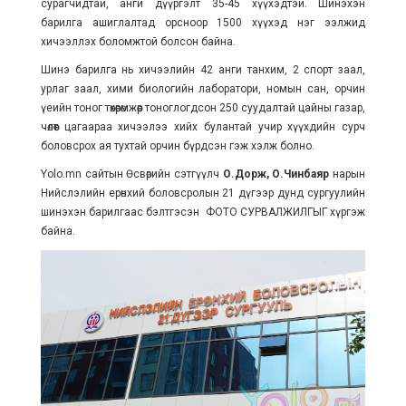
сурагчидтай, анги дүүргэлт 35-45 хүүхэдтэй. Шинэхэн
барилга ашиглалтад орсноор 1500 хүүхэд нэг ээлжид
хичээллэх боломжтой болсон байна.
Шинэ барилга нь хичээлийн 42 анги танхим, 2 спорт заал,
урлаг заал, хими биологийн лаборатори, номын сан, орчин
үеийн тоног төхөөрөмжөөр тоноглогдсон 250 суудалтай цайны газар,
чөлөөт цагаараа хичээлээ хийх булантай учир хүүхдийн сурч
боловсрох ая тухтай орчин бүрдсэн гэж хэлж болно.
Yolo.mn сайтын Өсвөрийн сэтгүүлч
О.Дорж, О.Чинбаяр
нарын
Нийслэлийн ерөнхий боловсролын 21 дүгээр дунд сургуулийн
шинэхэн барилгаас бэлтгэсэн ФОТО СУРВАЛЖИЛГЫГ хүргэж
байна.