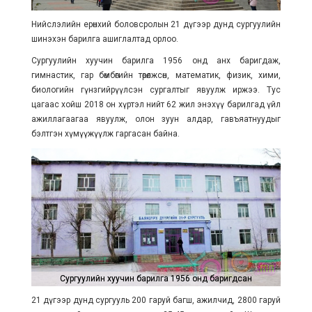
Нийслэлийн ерөнхий боловсролын 21 дүгээр дунд сургуулийн
шинэхэн барилга ашиглалтад орлоо.
Сургуулийн хуучин барилга 1956 онд анх баригдаж,
гимнастик, гар бөмбөгийн төрөлжсөн, математик, физик, хими,
биологийн гүнзгийрүүлсэн сургалтыг явуулж иржээ. Тус
цагаас хойш 2018 он хүртэл нийт 62 жил энэхүү барилгад үйл
ажиллагаагаа явуулж, олон зуун алдар, гавъяатнуудыг
бэлтгэн хүмүүжүүлж гаргасан байна.
Сургуулийн хуучин барилга 1956 онд баригдсан
Сургуулийн хуучин барилга 1956 онд баригдсан
21 дүгээр дунд сургууль 200 гаруй багш, ажилчид, 2800 гаруй