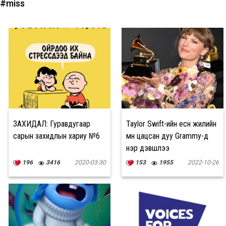
#miss
ЗАХИДАЛ: Гуравдугаар
Taylor Swift-ийн есөн жилийн
сарын захидлын хариу №6
өмнө цацсан дуу Grammy-д
нэр дэвшлээ
196
3416
2020-03-30
153
1955
2022-10-26