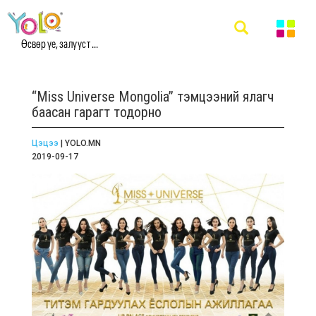
Өсвөр үе, залууст ...
“Miss Universe Mongolia” тэмцээний ялагч
баасан гарагт тодорно
Цэцээ
| YOLO.MN
2019-09-17