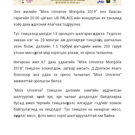
Энэ жилийн “Miss Universe Mongolia 2019” энэ баасан
гарагийн 20:00 цагаас UB PALACE-ийн концертын их танхимд
хоёр дахь үндэсний ялагчаа тодруулна.
Тус тэмцээнд шилдэг 13 оролцогч шалгаран үлджээ. Тэднээс
зөвхөн нэг нь 20 мянган ам.доллартай тэнцэхүйц шагналын
эзэн болж, дэлхийн 1.5 тэрбум үзэгчдийн өмнө 200 гаруй
улсын миссүүдтэй мөр зэрэгцэн алхаж, эх орноо төлөөлнө.
Өнгөрсөн жил 67 дахь удаагийн “Miss Universe Mongolia
2018” тэмцээн зохиогдож, загвар өмсөгч Д.Долгион ялагч
болсноор анх удаа эх орноо төлөөлөн “Miss Universe”
амжилттай оролцсон билээ.
“Miss Universe” тэмцээн дэлхийн хамгийн ардчилсан
шалгууртай, хүний эрх, эрх чөлөөг дээдэлдэг байдлаараа
бусад ижил төрлийн тэмцээнүүдээс ялгардаг гэдгийг зохион
байгуулагчид нь онцолдог. Тус тэмцээн нь нөхөрсөг мисс,
хүмүүнлэг мисс, фото мисс зэрэг шалгаруулалттай юм байна.