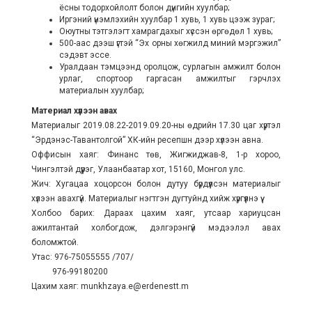
ёсны тодорхойлолт болон дүнгийн хуулбар;
Иргэний үнэмлэхийн хуулбар 1 хувь, 1 хувь цээж зураг;
Оюутны тэтгэлэгт хамрагдахыг хүссэн өргөдөл 1 хувь;
500-аас дээш үгтэй “Эх орны хөгжилд миний мэргэжил”
сэдэвт эссе.
Уралдаан тэмцээнд оролцож, сурлагын амжилт болон
урлаг, спортоор гаргасан амжилтыг гэрчлэх
материалын хуулбар;
Материал хүлээн авах
Материалыг 2019.08.22-2019.09.20-ны өдрийн 17.30 цаг хүртэл
“Эрдэнэс-Тавантолгой” ХК-ийн ресепшн дээр хүлээн авна.
Оффисын хаяг: Финанс төв, Жигжиджав-8, 1-р хороо,
Чингэлтэй дүүрэг, Улаанбаатар хот, 15160, Монгол улс.
Жич: Хугацаа хоцорсон болон дутуу бүрдүүлсэн материалыг
хүлээн авахгүй. Материалыг нэгтгэн дугтуйнд хийж хүргүүлнэ үү.
Холбоо барих: Дараах цахим хаяг, утсаар хариуцсан
ажилтантай холбогдож, дэлгэрэнгүй мэдээлэл авах
боломжтой.
Утас: 976-75055555 /707/
976-99180200
Цахим хаяг: munkhzaya.e@erdenestt.m