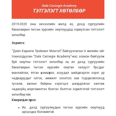
2019-2020 оны хичээлийн жилд их, дээд сургуулийн
бакалаврын төгсөх курсийн оюутнуудад зориулсан тэтгэлэгт
хөтөлбөр
Зорилго:
“Дэйл Карнеги Трэйнинг Монгол” байгууллагын 6 жилийн ойг
тохиолдуулан “Dale Carnegie Academy”-иас зохион байгуулж
буй оюутны тэтгэлэгт хөтөлбөр нь их дээд сургуулийн
бакалаврын төгсөх курсийн оюутан залууст бусдыг
манлайлах, ятган үнэмшүүлэх, асуудал шийдвэрлэх зэрэг ур
чадваруудыг олгох, амжилт ололтоо зөв тодорхойлоход
тусалж, ажлын байрны хэрэгцээ шаардлагыг хангаж
чадахуйц мэргэжилтэн болгон бэлтгэх зорилготой тэтгэлэгт
хөтөлбөр юм.
Хамрагдах хүрээ:
Их, дээд сургуулиудын төгсөх курсийн оюутнууд
өрсөлдөх боломжтой.