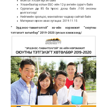
Монгол Улсын иргэн байх
Улаанбаатар хотын ЕБС- ийн 12-р ангийн сурагч байх
Сурлагын дүн 85 ба түүнээс дээш байх /100 онооны
үнэлгээгээр/
Нийгмийн оролцоо, манлайлах чадвар сайтай байх
Материал хүлээн авах хугацаа: 2019.11.15
“ Эрдэнэс-тавантолгой” хк-ийн нэрэмжит “оюутны
тэтгэлэгт хөтөлбөр” 2019-2020 /улсын хэмжээнд/