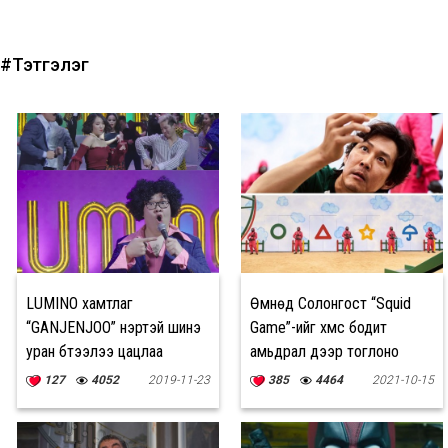
#Тэтгэлэг
LUMINO хамтлаг
Өмнөд Солонгост “Squid
“GANJENJOO” нэртэй шинэ
Game”-ийг хүмүүс бодит
уран бүтээлээ цацлаа
амьдрал дээр тоглоно
127
4052
2019-11-23
385
4464
2021-10-15