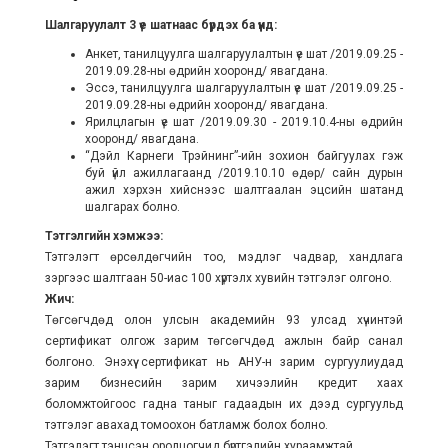
Шалгаруулалт 3 үе шатнаас бүрдэх ба үүнд:
Анкет, танилцуулга шалгаруулалтын үе шат /2019.09.25 -
2019.09.28-ны өдрийн хооронд/ явагдана.
Эссэ, танилцуулга шалгаруулалтын үе шат /2019.09.25 -
2019.09.28-ны өдрийн хооронд/ явагдана.
Ярилцлагын үе шат /2019.09.30 - 2019.10.4-ны өдрийн
хооронд/ явагдана.
“Дэйл Карнеги Трэйнинг”-ийн зохион байгуулах гэж
буй үйл ажиллагаанд /2019.10.10 өдөр/ сайн дурын
ажил хэрхэн хийснээс шалтгаалан эцсийн шатанд
шалгарах болно.
Тэтгэлгийн хэмжээ:
Тэтгэлэгт өрсөлдөгчийн тоо, мэдлэг чадвар, хандлага
зэргээс шалтгаан 50-иас 100 хүртэлх хувийн тэтгэлэг олгоно.
Жич:
Төгсөгчдөд олон улсын академийн 93 улсад хүчинтэй
сертификат олгож зарим төгсөгчдөд ажлын байр санал
болгоно. Энэхүү сертификат нь АНУ-н зарим сургуулиудад
зарим бизнесийн зарим хичээлийн кредит хаах
боломжтойгоос гадна таныг гадаадын их дээд сургуульд
тэтгэлэг авахад томоохон батламж болох болно.
Тэтгэлэгт тэнцсэн оролцогчид бүртгэлийн хураамжтай.