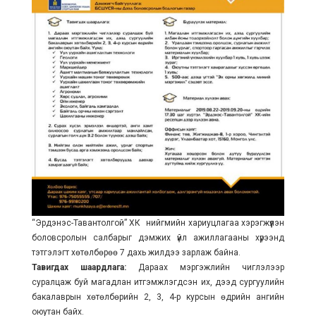
“Эрдэнэс-Тавантолгой” ХК нийгмийн хариуцлагаа хэрэгжүүлэн
боловсролын салбарыг дэмжих үйл ажиллагааны хүрээнд
тэтгэлэгт хөтөлбөрөө 7 дахь жилдээ зарлаж байна.
Тавигдах шаардлага:
Дараах мэргэжлийн чиглэлээр
суралцаж буй магадлан итгэмжлэгдсэн их, дээд сургуулийн
бакалаврын хөтөлбөрийн 2, 3, 4-р курсын өдрийн ангийн
оюутан байх.