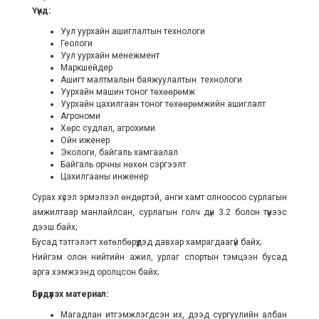
Үүнд:
Уул уурхайн ашиглалтын технологи
Геологи
Уул уурхайн менежмент
Маркшейдер
Ашигт малтмалын баяжуулалтын технологи
Уурхайн машин тоног төхөөрөмж
Уурхайн цахилгаан тоног төхөөрөмжийн ашиглалт
Агрономи
Хөрс судлал, агрохими
Ойн иженер
Экологи, байгаль хамгаалал
Байгаль орчны нөхөн сэргээлт
Цахилгааны инженер
Сурах хүсэл эрмэлзэл өндөртэй, анги хамт олноосоо сурлагын
амжилтаар манлайлсан, сурлагын голч дүн 3.2 болон түүнээс
дээш байх;
Бусад тэтгэлэгт хөтөлбөрүүдэд давхар хамрагдаагүй байх;
Нийгэм олон нийтийн ажил, урлаг спортын тэмцээн бусад
арга хэмжээнд оролцсон байх;
Бүрдүүлэх материал:
Магадлан итгэмжлэгдсэн их, дээд сургуулийн албан