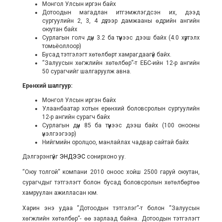
Монгол Улсын иргэн байх
Дотоодын магадлан итгэмжлэгдсэн их, дээд
сургуулийн 2, 3, 4 дүгээр дамжааны өдрийн ангийн
оюутан байх
Сурлагын голч дүн 3.2 ба түүнээс дээш байх (4.0 хүртэлх
томьёоллоор)
Бусад тэтгэлэгт хөтөлбөрт хамрагдаагүй байх.
“Залуусын хөгжлийн хөтөлбөр”-т ЕБС-ийн 12-р ангийн
50 сурагчийг шалгаруулж авна.
Ерөнхий шалгуур:
Монгол Улсын иргэн байх
Улаанбаатар хотын ерөнхий боловсролын сургуулийн
12-р ангийн сурагч байх
Сурлагын дүн 85 ба түүнээс дээш байх (100 онооны
үнэлгээгээр)
Нийгмийн оролцоо, манлайлах чадвар сайтай байх
Дэлгэрэнгүйг
ЭНДЭЭС
сонирхоно уу.
“Оюу толгой” компани 2010 оноос хойш 2500 гаруй оюутан,
сурагчдыг тэтгэлэгт болон бусад боловсролын хөтөлбөртөө
хамруулан ажилласан юм.
Харин энэ удаа “Дотоодын тэтгэлэг”-т болон “Залуусын
хөгжлийн хөтөлбөр”- өө зарлаад байна. Дотоодын тэтгэлэгт