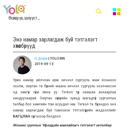
Өсвөр үе, залууст ...
Энэ намар зарлагдаж буй тэтгэлэгт
хөтөлбөрүүд
О.Дорж
| YOLO.MN
2019-09-13
Урин намар айлчлан ирж хичээл сургууль жам ёсныхоо
эхэлж, оюутан та бүхний маань хичээл сургууль эхэлчихсэн
эд завгүй гүйж явна уу. Тэгвэл түр наашаа анхаарлаа
хандуулаарай. Оюутан хүмүүсийн хувьд магадгүй сургалтын
төлбөр бол хамгийн том асуудал юм. Тэгвэл та бүхэндээ энэ
намар зарлагдаж буй томоохон тэтгэлгүүдийн мэдээллийг
БАГЦЛАН
хүргэхээр бэлдлээ.
Моннис группын "Ирээдүйн манлайлагч тэтгэлэгт хөтөлбөр