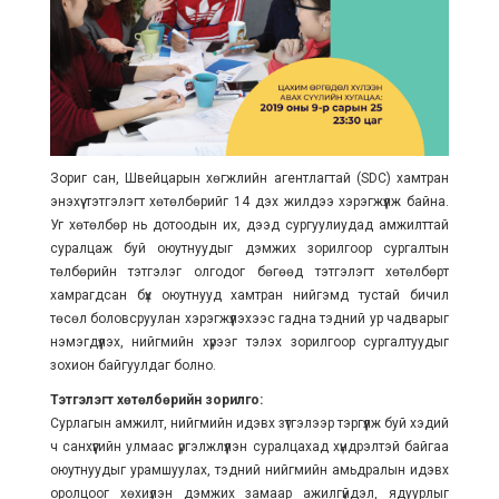
Зориг сан, Швейцарын хөгжлийн агентлагтай (SDC) хамтран
энэхүү тэтгэлэгт хөтөлбөрийг 14 дэх жилдээ хэрэгжүүлж байна.
Уг хөтөлбөр нь дотоодын их, дээд сургуулиудад амжилттай
суралцаж буй оюутнуудыг дэмжих зорилгоор сургалтын
төлбөрийн тэтгэлэг олгодог бөгөөд тэтгэлэгт хөтөлбөрт
хамрагдсан бүх оюутнууд хамтран нийгэмд тустай бичил
төсөл боловсруулан хэрэгжүүлэхээс гадна тэдний ур чадварыг
нэмэгдүүлэх, нийгмийн хүрээг тэлэх зорилгоор сургалтуудыг
зохион байгуулдаг болно.
Тэтгэлэгт хөтөлбөрийн зорилго:
Сурлагын амжилт, нийгмийн идэвх зүтгэлээр тэргүүлж буй хэдий
ч санхүүгийн улмаас үргэлжлүүлэн суралцахад хүндрэлтэй байгаа
оюутнуудыг урамшуулах, тэдний нийгмийн амьдралын идэвх
оролцоог хөхиүлэн дэмжих замаар ажилгүйдэл, ядуурлыг