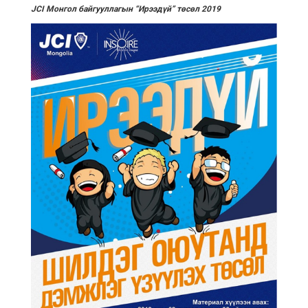
JCI Монгол байгууллагын “Ирээдүй” төсөл 2019