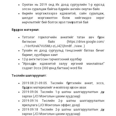
Оуютан нь 2019 онд Их дээд сургуулийн 1-р курсэд
элсэн суралцаж байгаа Өдрийн ангийн оюутан байх
Өөрийн мэргэжлээрээ идэвхитэй, сайн суралцаж,
шилдэг мэргэжилтэн болж нийгэмдээ эерэг
өөрчлөлтийг бий болгох хүсэл тэмүүлэлтэй бай
Бүрдүүлэх материал:
Тэтгэлэг горилогчийн анкетийг татан авч бүрэн
бөглөсөн байх (https://drive.google.com/
…/16nYUrek7VU5MLr-zLJ4ZQhm8f…/view…)
Тухайн их дээд сургуульд тэнцсэнийг батлах бичиг
баримт, хуулбарын хамт
12-р анги төгссөн гэрчилгээний хуулбар
“Ирээдүйн идэвхитэй залуу иргэний манлайлал”
сэдэвт Эссэ (300 үгэнд багтаах) word file
Төслийн шалгаруулалт:
2019.08.21-09.05. Төслийн бүртгэлийн анкет, эссэ,
бүрдүүлэх материалийг и-мэйлээр хүлээн авах
2019.09.06 Төслийн 1-р шатны шалгаруулалтын дүн
зарлах (JCI Монголын цахим хуудсаар)
2019.09.16 Төслийн 2-р шатны шалгаруулалтын
ярилцлага (JCI Монголын оффис дээр)
2019.09.18 Төслийн 2-р шатны шалгаруулалтын дүн
зарлах (JCI Монголын цахим хуудсаар)