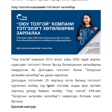
Оюу толгой компанийн тэтгэлэгт хөтөлбөр
“Оюу толгой” компани 2010 оноос хойш 2500 гаруй оюутан,
сурагчдыг тэтгэлэгт болон бусад боловсролын хөтөлбөртөө
хамруулсан ба Дотоодын тэтгэлэгт болон “Залуусын
хөгжлийн хөтөлбөр”-өө дахин зарлалаа.
Дотоодын тэтгэлгийг 25 оюутанд олгох бөгөөд тэтгэлэгт
сургалтын төлбөр, сар бүрийн тэтгэмж, хөдөө орон нутгийн
оюутанд дотуур байрны төлбөр, “Оюу толгой” ХХК-ийн
"Залуусын хөгжлийн хөтөлбөр"-т хамрагдах боломж зэрэг
багтана.
Ерөнхий шалгуур: