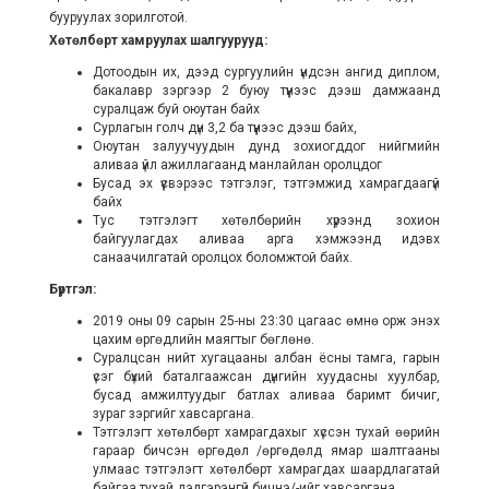
бууруулах зорилготой.
Хөтөлбөрт хамруулах шалгуурууд:
Дотоодын их, дээд сургуулийн үндсэн ангид диплом,
бакалавр зэргээр 2 буюу түүнээс дээш дамжаанд
суралцаж буй оюутан байх
Сурлагын голч дүн 3,2 ба түүнээс дээш байх,
Оюутан залуучуудын дунд зохиогддог нийгмийн
аливаа үйл ажиллагаанд манлайлан оролцдог
Бусад эх үүсвэрээс тэтгэлэг, тэтгэмжид хамрагдаагүй
байх
Тус тэтгэлэгт хөтөлбөрийн хүрээнд зохион
байгуулагдах аливаа арга хэмжээнд идэвх
санаачилгатай оролцох боломжтой байх.
Бүртгэл:
2019 оны 09 сарын 25-ны 23:30 цагаас өмнө орж энэхүү
цахим өргөдлийн маягтыг бөглөнө.
Суралцсан нийт хугацааны албан ёсны тамга, гарын
үсэг бүхий баталгаажсан дүнгийн хуудасны хуулбар,
бусад амжилтуудыг батлах аливаа баримт бичиг,
зураг зэргийг хавсаргана.
Тэтгэлэгт хөтөлбөрт хамрагдахыг хүссэн тухай өөрийн
гараар бичсэн өргөдөл /өргөдөлд ямар шалтгааны
улмаас тэтгэлэгт хөтөлбөрт хамрагдах шаардлагатай
байгаа тухай дэлгэрэнгүй бичнэ/-ийг хавсаргана