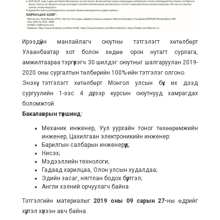
Ирээдүйн манлайлагч оюутны тэтгэлэгт хөтөлбөрт
Улаанбаатар хот болон хөдөө орон нутагт сурлага,
амжилтаараа тэргүүлэгч 30 шилдэг оюутныг шалгаруулан 2019-
2020 оны сургалтын төлбөрийн 100%-ийн тэтгэлэг олгоно.
Энэхүү тэтгэлэгт хөтөлбөрт Монгол улсын бүх их дээд
сургуулийн 1-ээс 4 дүгээр курсын оюутнууд хамрагдах
боломжтой.
Бакалаврын түвшинд:
Механик инженер, Уул уурхайн тоног төхөөрөмжийн
инженер, Цахилгаан электроникийн инженер:
Барилгын салбарын инженерүүд;
Нисэх;
Мэдээллийн технологи;
Гадаад харилцаа, Олон улсын худалдаа;
Эдийн засаг, нягтлан бодох бүртгэл;
Англи хэлний орчуулагч байна.
Тэтгэлгийн материалыг
2019 оны 09 сарын 27-
ны өдрийг
хүртэл хүлээн авч байна.