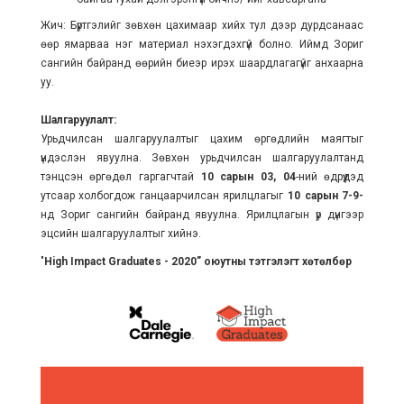
Жич: Бүртгэлийг зөвхөн цахимаар хийх тул дээр дурдсанаас
өөр ямарваа нэг материал нэхэгдэхгүй болно. Иймд Зориг
сангийн байранд өөрийн биеэр ирэх шаардлагагүйг анхаарна
уу.
Шалгаруулалт:
Урьдчилсан шалгаруулалтыг цахим өргөдлийн маягтыг
үндэслэн явуулна. Зөвхөн урьдчилсан шалгаруулалтанд
тэнцсэн өргөдөл гаргагчтай
10 сарын 03, 04
-ний өдрүүдэд
утсаар холбогдож ганцаарчилсан ярилцлагыг
10 сарын 7-9-
нд Зориг сангийн байранд явуулна. Ярилцлагын үр дүнгээр
эцсийн шалгаруулалтыг хийнэ.
"
High Impact Graduates - 2020” оюутны тэтгэлэгт хөтөлбөр