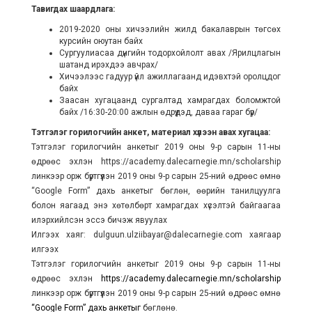
Тавигдах шаардлага:
2019-2020 оны хичээлийн жилд бакалаврын төгсөх
курсийн оюутан байх
Сургуулиасаа дүнгийн тодорхойлолт авах /Ярилцлагын
шатанд ирэхдээ авчрах/
Хичээлээс гадуур үйл ажиллагаанд идэвхтэй оролцдог
байх
Заасан хугацаанд сургалтад хамрагдах боломжтой
байх /16:30-20:00 ажлын өдрүүдэд, даваа гараг бүр/
Тэтгэлэг горилогчийн анкет, материал хүлээн авах хугацаа:
Тэтгэлэг горилогчийн анкетыг 2019 оны 9-р сарын 11-ны
өдрөөс эхлэн https://academy.dalecarnegie.mn/scholarship
линкээр орж бүртгүүлэн 2019 оны 9-р сарын 25-ний өдрөөс өмнө
“Google Form” дахь анкетыг бөглөн, өөрийн танилцуулга
болон яагаад энэ хөтөлбөрт хамрагдах хүсэлтэй байгаагаа
илэрхийлсэн эссэ бичэж явуулах
Илгээх хаяг: dulguun.ulziibayar@dalecarnegie.com хаягаар
илгээх
Тэтгэлэг горилогчийн анкетыг 2019 оны 9-р сарын 11-ны
өдрөөс эхлэн
https://academy.dalecarnegie.mn/scholarship
линкээр орж бүртгүүлэн 2019 оны 9-р сарын 25-ний өдрөөс өмнө
“Google Form” дахь анкетыг
бөглөнө.