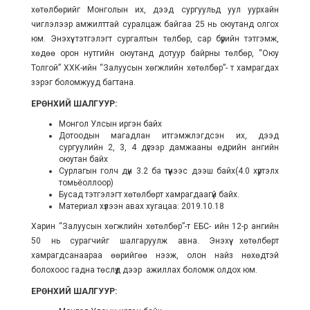
хөтөлбөрийг Монголын их, дээд сургуульд уул уурхайн
чиглэлээр амжилттай суралцаж байгаа 25 нь оюутанд олгох
юм. Энэхүү тэтгэлэгт сургалтын төлбөр, сар бүрийн тэтгэмж,
хөдөө орон нутгийн оюутанд дотуур байрны төлбөр, “Оюу
Толгой” ХХК-ийн “Залуусын хөгжлийн хөтөлбөр”- т хамрагдах
зэрэг боломжууд багтана.
ЕРӨНХИЙ ШАЛГУУР:
Монгол Улсын иргэн байх
Дотоодын магадлан итгэмжлэгдсэн их, дээд
сургуулийн 2, 3, 4 дүгээр дамжааны өдрийн ангийн
оюутан байх
Сурлагын голч дүн 3.2 ба түүнээс дээш байх(4.0 хүртэлх
томьёоллоор)
Бусад тэтгэлэгт хөтөлбөрт хамрагдаагүй байх.
Материал хүлээн авах хугацаа: 2019.10.18
Харин “Залуусын хөгжлийн хөтөлбөр”-т ЕБС- ийн 12-р ангийн
50 нь сурагчийг шалгаруулж авна. Энэхүү хөтөлбөрт
хамрагдсанаараа өөрийгөө нээж, олон найз нөхөдтэй
болохоос гадна төслүүд дээр ажиллах боломж олдох юм.
ЕРӨНХИЙ ШАЛГУУР: