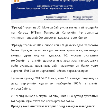
“Ирээдүй” төсөл нь JCI Монгол байгууллагын малгай төслүүдийн
нэг бөгөөд НҮБ-ын Тогтвортой Хөгжлийн 4-р зорилтод
чиглэсэн чанартай боловсролыг дэмжих төсөл билээ.
“Ирээдүй” төслийг 2017 оноос хойш 3 дахь жилдээ хэрэгжүүлж
байна. Ирээдүй төсөл нь сурч хөгжиж эрмэлзлэл, мөрөөдөл
тэмүүлэл дүүрэн оюутныг дэмжиж 1-2 курсын сургалтын
төлбөрийн тэтгэлгийн дэмжлэг үзүүлж, хүсэл зорилгынхоо дагуу
сайн суралцах, цаашлаад сайн мэргэжилтэн болох урам
зоригийг бий болгох зорилготойтойгоор хэрэгжиж ирсэн.
Төслийн хүрээнд 2017-2018 онд нийт 12 шилдэг оюутанд их
дээд сургуулийн сургалтын төлбөрийн 100% тэтгэлгийг
олгоод байна.
2019 онд шинээр 5 оюутан элсүүлж, нийт 10 оюутанд сургалтын
төлбөрийн бүтэн тэтгэлэг өгөхөөр төлөвлөлөө.
Ирээдүй төслийн тэтгэлэг горилогчид тавигдах шаардлага: