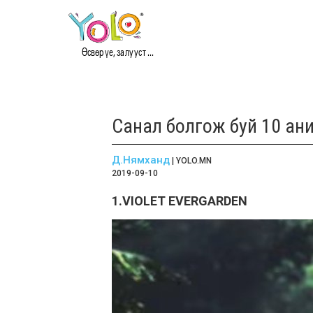
Өсвөр үе, залууст ...
Санал болгож буй 10 ан
Д.Нямханд
| YOLO.MN
2019-09-10
1.VIOLET EVERGARDEN