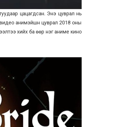
туудаар цацагдсан. Энэ цуврал нь
 видео анимэйшн цуврал 2018 оны
элтээ хийх ба өөр нэг аниме кино