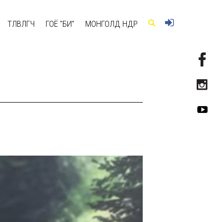
ТӨЛӨВЛӨГЧ
ГОЁ "БИ"
МОНГОЛД ӨНӨӨДӨР