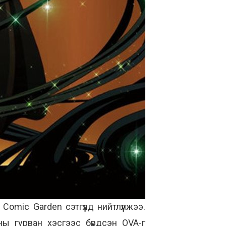
mic Garden сэтгүүлд нийтлүүлжээ.
ны гурван хэсгээс бүрдсэн OVA-г