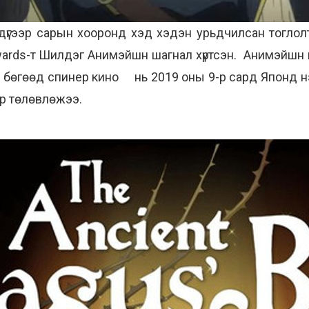
дүгээр сарын хооронд хэд хэдэн урьдчилсан тоглол
rds-т Шилдэг Анимэйшн шагнал хүртсэн. Анимэйшн
 бөгөөд спинер кино нь 2019 оны 9-р сард Японд нэ
эр төлөвлөжээ.