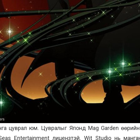
га цуврал юм. Цувралыг Японд Mag Garden өөрийн Co
as Entertainment лицензтэй. Wit Studio нь манга