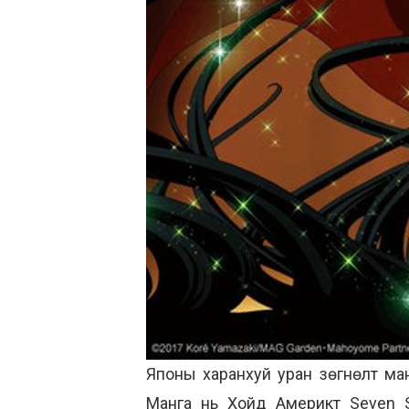
Японы харанхуй уран зөгнөлт ман
Манга нь Хойд Америкт Seven Se