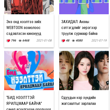
Энэ онд нээлтээ хийх
ЗАХИДАЛ: Анхны
WEBTOON зохиолоос
сэтгэгдлийг эерэгээр
сэдэвлэсэн кинонууд
төрүүлж сурмаар байна
796
6468
2021-01-08
48
4080
2021-07-19
“БИД НЭЭЛТТЭЙ
Одуудын нэр хүндийн
ЯРИЛЦМААР БАЙНА”
жагсаалтыг зарлалаа
санал асуулгадаа оролцоод