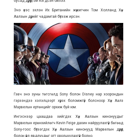
бусад дүрүүдтэй нэгдсэн билээ.
Энэ үеэс эхлэн Их Британийн жүжигчин Том Холланд Хүн
Аалзын дүрийг чадамгай бүтээж ирсэн.
Гэвч энэ зуны төгсгөлд Sony болон Disney нар хоорондын
гэрээндээ хэлэлцээрт хүрэх боломжгүй болсноор Хүн Аалз
Марвелын ертөнцийг орхиж буй юм.
Ингэснээр цаашдаа хийгдэх Хүн Аалзын кинонуудыг
Марвелын ерөнхийлөгч Kevin Feige дахин найруулахгүй бөгөөд
Sony-гоос бүтээгдэх Хүн Аалзын кинонууд Марвелын дүрүүд
болон үйл явдлуудыг огт оролцуулахгүй болно.