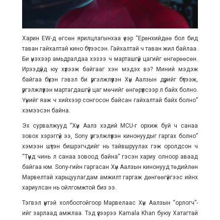
Харин EW-д өгсөн ярилцлагынхаа үеэр “Ерөнхийдөө бол бид
таван гайхалтай кино бүтээсэн. Гайхалтай ч таван жил байлаа.
Би үнэхээр амьдралдаа хэзээ ч марташгүй цагийг өнгөрөөсөн.
Ирээдүйд юу хүлээж байгааг хэн мэдэх вэ? Миний мэдэж
байгаа бүхэн гэвэл би үргэлжлүүлэн Хүн Аалзын дүрийг бүтээж,
үргэлжлүүлэн мартагдашгүй цаг мөчийг өнгөрүүлсээр л байх болно.
Үүнийг яаж ч хийхээр сонгосон байсан гайхалтай байх болно”
хэмээсэн байна.
Эх сурвалжууд “Хүн Аалз хэдий MCU-г орхиж буй ч санаа
зовох хэрэггүй ээ, Sony үргэлжлүүлэн кинонуудыг гаргах болно”
хэмээн шүтэн бишрэгчдийг нь тайвшруулах гэж оролдсон ч
“Түүнд чинь л санаа зовоод байна” гэсэн хариу олноор аваад
байгаа юм. Sony-гийн гаргасан Хүн Аалзын кинонууд төдийлөн
Марвелтай харьцуулагдам амжилт гаргаж дөнгөөгүйгээс ийнхүү
хариулсан нь ойлгомжтой биз ээ.
Тэгвэл үүнтэй холбоотойгоор Марвелаас Хүн Аалзын “орлогч”-
ийг зарлаад амжлаа. Тэд үүгээрээ Kamala Khan буюу Хатагтай