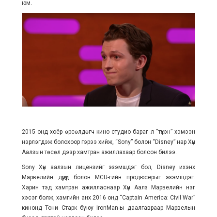
юм.
2015 онд хоёр өрсөлдөгч кино студио бараг л “түүхэн” хэмээн
нэрлэгдэж болохоор гэрээ хийж, “Sony” болон “Disney” нар Хүн
Аалзын төсөл дээр хамтран ажиллахаар болсон билээ.
Sony Хүн аалзын лицензийг эзэмшдэг бол, Disney ихэнх
Марвелийн дүрүүд болон MCU-гийн продюсерыг эзэмшдэг.
Харин тэд хамтран ажилласнаар Хүн Аалз Марвелийн нэг
хэсэг болж, хамгийн анх 2016 онд “Captain America: Civil War”
кинонд Тони Старк буюу IronMan-ы даалгавраар Марвелын