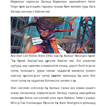
Марвелыг зарласан бөгөөд Марвелын ерөнхийлөгч Kevin
Feige түүний дэлгэцийн гарааны талаар бүтэн жилийн турш бага
багаар сөхсөөр л байсан юм.
Анх Stan Lee болон Steve Ditko нар Хүн Аалзыг бүтээхдээ түүнийг
“Хүн бүхний баатар”-аар дүрсэлж байсан юм. Хэт ухаантай
суутууд, өөр гарагийн сонирхолтой зочид, цэрэгт бэлтгэгдсэн
супер тулалдагч, уураа хянаж чаддаггүй шинжлэх ухаанч
зэргээр хүрээлэгдсэн супер хүмүүсийн ертөнцөд Хүн аалз бол
гэнэт супер хүч чадалтай болчихсон энгийн л хүн.
Stan Lee-гийн хэлснээр Хүн Аалзын санаа анх комик уншигч
өсвөр насныханд зориулагдсан бөгөөд тэдэнд өөрсдийгөө
төлөөлүүлж болох хэн нэгнийг өгөх хүсэл байжээ. Тийм ч учраас
MCU-д Том Холландын бүтээсэн Хүн Аалз Avengers-н ертөнцөд