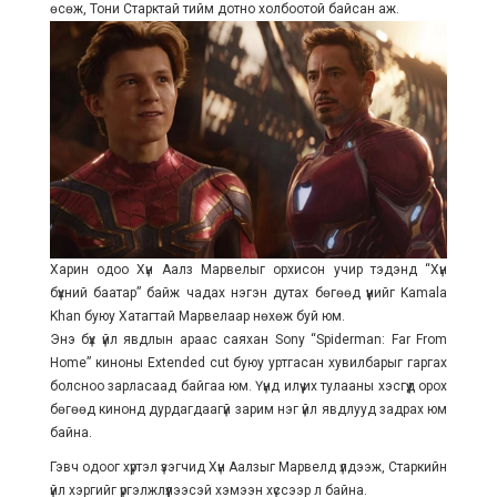
өсөж, Тони Старктай тийм дотно холбоотой байсан аж.
Харин одоо Хүн Аалз Марвелыг орхисон учир тэдэнд “Хүн
бүхний баатар” байж чадах нэгэн дутах бөгөөд үүнийг Kamala
Khan буюу Хатагтай Марвелаар нөхөж буй юм.
Энэ бүх үйл явдлын араас саяхан Sony “Spiderman: Far From
Home” киноны Extended cut буюу уртгасан хувилбарыг гаргах
болсноо зарласаад байгаа юм. Үүнд илүү их тулааны хэсгүүд орох
бөгөөд кинонд дурдагдаагүй зарим нэг үйл явдлууд задрах юм
байна.
Гэвч одоог хүртэл үзэгчид Хүн Аалзыг Марвелд үлдээж, Старкийн
үйл хэргийг үргэлжлүүлээсэй хэмээн хүссээр л байна.