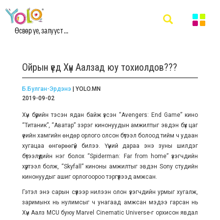
Өсвөр үе, залууст ...
Ойрын үед Хүн Аалзад юу тохиолдов???
Б.Булган-Эрдэнэ
| YOLO.MN
2019-09-02
Хүн бүрийн тэсэн ядан байж үзсэн “Avengers: End Game” кино
“Титаник”, “Аватар” зэрэг кинонуудын амжилтыг эвдэн бүх цаг
үеийн хамгийн өндөр орлого олсон бүтээл болоод тийм ч удаан
хугацаа өнгөрөөгүй билээ. Үүний дараа энэ зуны шилдэг
бүтээлүүдийн нэг болох “Spiderman: Far from home” үзэгчдийн
хүртээл болж, “Skyfall” киноны амжилтыг эвдэн Sony студийн
кинонуудыг ашиг орлогоороо тэргүүлээд амжсан.
Гэтэл энэ сарын сүүлээр нилээн олон үзэгчдийн урмыг хугалж,
заримынх нь нулимсыг ч унагаад амжсан мэдээ гарсан нь
Хүн Аалз MCU буюу Marvel Cinematic Universe-г орхисон явдал