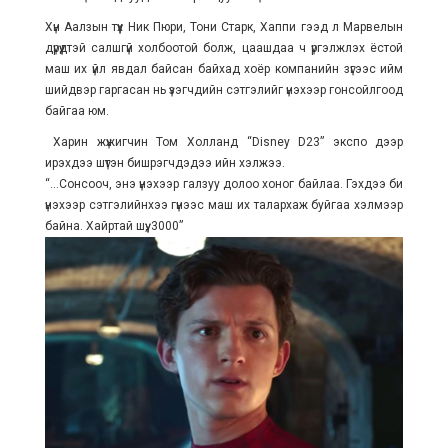
Хүн Аалзын түүх Ник Пюри, Тони Старк, Хаппи гээд л Марвелын
дүрүүдтэй салшгүй холбоотой болж, цаашдаа ч үргэлжлэх ёстой
маш их үйл явдал байсан байхад хоёр компанийн зүгээс ийм
шийдвэр гаргасан нь үзэгчдийн сэтгэлийг үнэхээр гонсойлгоод
байгаа юм.
Харин жүжигчин Том Холланд “Disney D23” экспо дээр
ирэхдээ шүтэн бишрэгчдэдээ ийн хэлжээ.
“...Сонсооч, энэ үнэхээр галзуу долоо хоног байлаа. Гэхдээ би
үнэхээр сэтгэлийнхээ гүнээс маш их талархаж буйгаа хэлмээр
байна. Хайртай шүү, 3000”