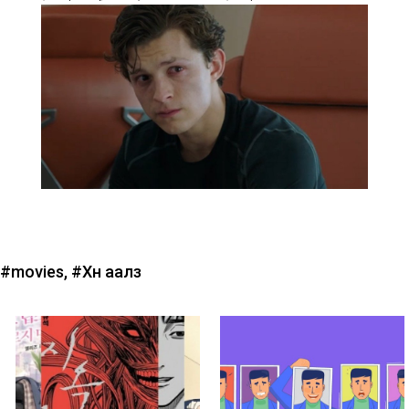
#movies,
#Хүн аалз