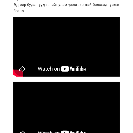
Эдгээр будалтууд танийг улам үзэсгэлэнтэй болоход туслах
болно.