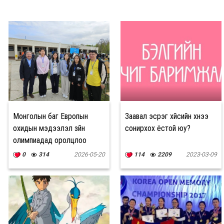
Монголын баг Европын
Заавал эсрэг хүйсийн хүнээ
охидын мэдээлэл зүйн
сонирхох ёстой юу?
олимпиадад оролцлоо
0
314
2026-05-20
114
2209
2023-03-09