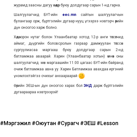
журамд заасны дагуу өнөөдөр буюу долдугаар сарын 1-нд гарна.
Шалгуулагчид БҮТ-ийн
eec.mn
сайтын шалгуулагчын
булангаар орж, бүртгэлийн дугаар нууц үгээрээ нэвтэрч өөрийн
дүн оноогоо харж болно.
Хөдөө орон нутаг болон Улаанбаатар хотод 12-р анги төгсөгчид
аймаг, дүүргийн боловсролын газраар дамжуулан төгссөн
сургуулиасаа маргааш буюу долдугаар сарын 2-нд
батламжаа аваарай. Харин (Улаанбаатар хотын) өмнөх оны
шалгуулагчид мөн маргаашийн 11:00 цагаас БҮТ-ийн байранд
очиж батламжаа авна уу. Харин Батламжаа авахдаа иргэний
үнэмлэхтэйгээ очихыг анхаараарай
Өөрийн ЭЕШ-ын дүн оноогоо харах бол
ЭНД
дарж бүртгэлийн
дугаараараа нэвтрээрэй!
#Мэргэжил
#Оюутан
#Сурагч
#ЭЕШ
#Lesson