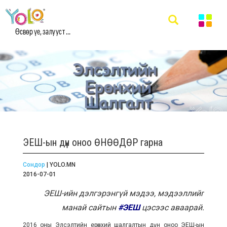
Өсвөр үе, залууст ...
ЭЕШ-ын дүн оноо ӨНӨӨДӨР гарна
Сондор
| YOLO.MN
2016-07-01
ЭЕШ-ийн дэлгэрэнгүй мэдээ, мэдээллийг
манай сайтын
#ЭЕШ
цэсээс аваарай.
2016 оны Элсэлтийн ерөнхий шалгалтын дүн оноо ЭЕШ-ын