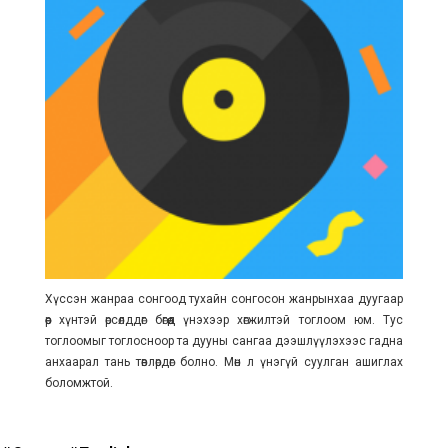
Хүссэн жанраа сонгоод тухайн сонгосон жанрынхаа дуугаар
өөр хүнтэй өрсөлддөг бөгөөд үнэхээр хөгжилтэй тоглоом юм. Тус
тоглоомыг тоглосноор та дууны сангаа дээшлүүлэхээс гадна
анхаарал тань төвлөрдөг болно. Мөн л үнэгүй суулган ашиглах
боломжтой.