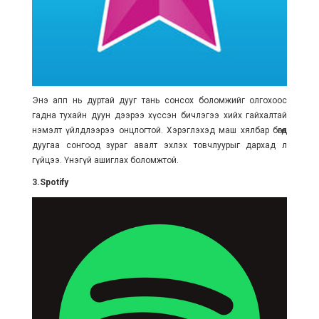
Энэ апп нь дуртай дууг тань сонсох боломжийг олгохоос
гадна тухайн дуун дээрээ хүссэн бичлэгээ хийх гайхалтай
нэмэлт үйлдлээрээ онцлогтой. Хэрэглэхэд маш хялбар бөгөөд
дуугаа сонгоод зураг авалт эхлэх товчлуурыг дархад л
гүйцээ. Үнэгүй ашиглах боломжтой.
3.Spotify