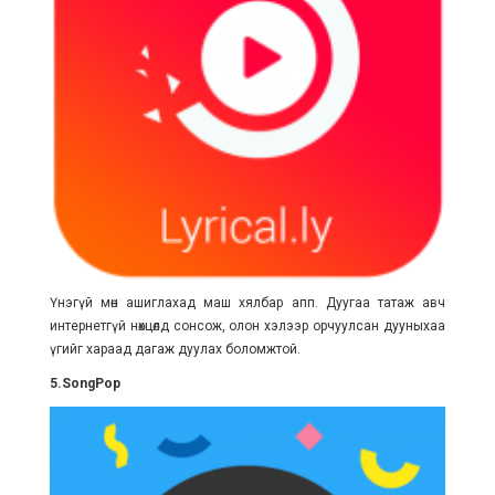
Үнэгүй мөн ашиглахад маш хялбар апп. Дуугаа татаж авч
интернетгүй нөхцөлд сонсож, олон хэлээр орчуулсан дууныхаа
үгийг хараад дагаж дуулах боломжтой.
5.SongPop