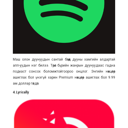
Маш олон дуунуудын сантай бөгөөд дууны хамгийн алдартай
апп-уудын нэг билээ. Төрөл бүрийн жанрын дуунуудаас гадна
подкаст сонсох боломжтойгоороо онцлог. Энгийн нөхцөлөөр
ашиглах бол үнэгүй харин Premium нөхцөлөөр ашиглах бол 9.99
ам.доллар төлдөг.
4.Lyrically