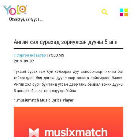
Өсвөр үе, залууст ...
Англи хэл сурахад зориулсан дууны 5 апп
Г.Сэргэлэнбаатар
| YOLO.MN
2019-09-07
Тухайн сурах гэж буй хэлээрээ дуу сонссоноор чихний бөглөө
тайлагддаг бөгөөд дагаж дуулснаар аялага сайжирдаг билээ.
Англи хэл сурч буй танд утсан дээр тань байвал зохих дууны
5 аппликейшныг танилцуулж байна.
1.musiXmatch Music Lyrics Player