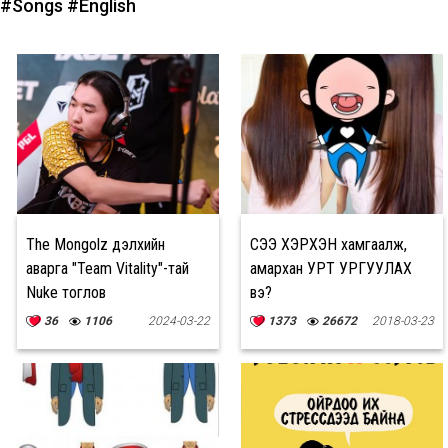
#Songs
#English
The Mongolz дэлхийн
ҮСЭЭ ХЭРХЭН хамгаалж,
аварга "Team Vitality"-тай
амархан УРТ УРГУУЛАХ
Nuke тоглов
вэ?
36
1106
2024-03-22
1373
26672
2018-03-23