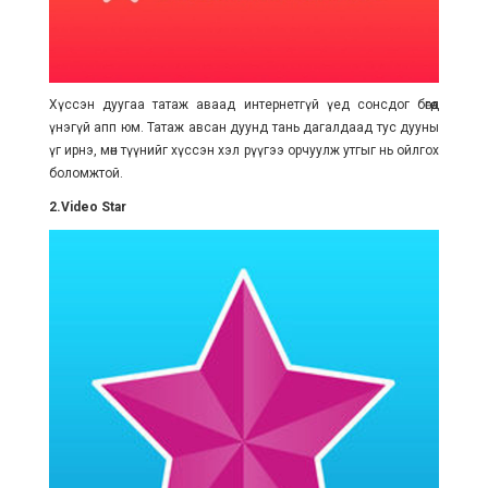
Хүссэн дуугаа татаж аваад интернетгүй үед сонсдог бөгөөд
үнэгүй апп юм. Татаж авсан дуунд тань дагалдаад тус дууны
үг ирнэ, мөн түүнийг хүссэн хэл рүүгээ орчуулж утгыг нь ойлгох
боломжтой.
2.Video Star