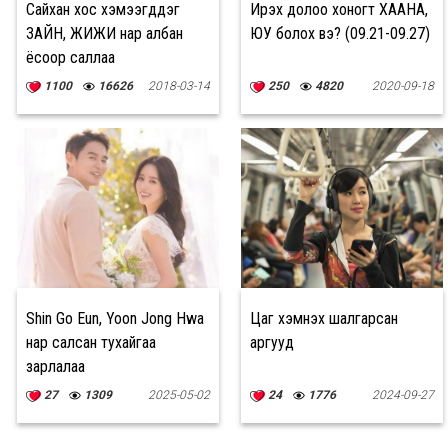
Сайхан хос хэмээгддэг
Ирэх долоо хоногт ХААНА,
ЗАЙН, ЖИЖИ нар албан
ЮУ болох вэ? (09.21-09.27)
ёсоор саллаа
1100
16626
2018-03-14
250
4820
2020-09-18
Shin Go Eun, Yoon Jong Hwa
Цаг хэмнэх шалгарсан
нар салсан тухайгаа
аргууд
зарлалаа
27
1309
2025-05-02
24
1776
2024-09-27