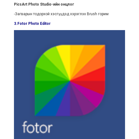
PicsArt Photo Studio-ийн онцлог
-Загварын тодорхой хэсгүүдэд хэрэглэх Brush горим
3.Fotor Photo Editor