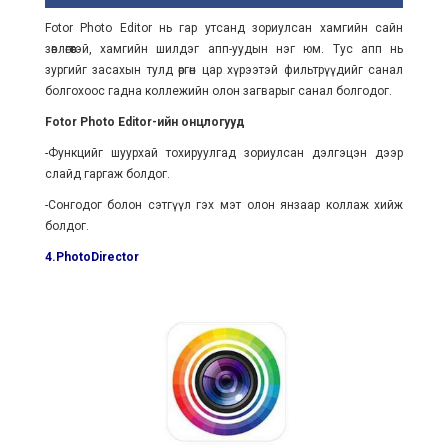
Fotor Photo Editor нь гар утсанд зориулсан хамгийн сайн
зөвлөгөөтэй, хамгийн шилдэг апп-уудын нэг юм. Тус апп нь
зургийг засахын тулд өргөн цар хүрээтэй фильтрүүдийг санал
болгохоос гадна коллежийн олон загварыг санал болгодог.
Fotor Photo Editor-ийн онцлогууд
-Функцийг шуурхай тохируулгад зориулсан дэлгэцэн дээр
слайд гаргаж болдог.
-Сонгодог болон сэтгүүл гэх мэт олон янзаар коллаж хийж
болдог.
4.PhotoDirector