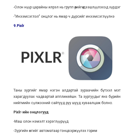
-Олон нүүр царайны илрэл нь групп өөрийгөө дээшлүүлэхэд хүрдэг
-"Инээмсэглэл" онцлог нь ямар ч дүрсийг инээмсэглүүлнэ
9.Pixlr
Таны зургийг ямар нэгэн алдартай зураачийн бүтээл мэт
харагдуулах чадвартай аппликейшн. Та зургуудыг янз бүрийн
нийгмийн сүлжээний сайтууд руу шууд хуваалцаж болно.
Pixlr-ийн онцлогууд
-Маш олон нэмэлт хэрэглүүрүүд
-Зургийн өнгийг автоматаар тэнцвэржүүлэх горим