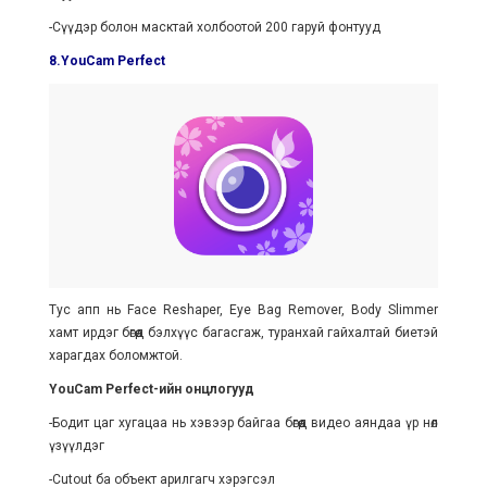
-Сүүдэр болон масктай холбоотой 200 гаруй фонтууд
8.YouCam Perfect
Тус апп нь Face Reshaper, Eye Bag Remover, Body Slimmer
хамт ирдэг бөгөөд бэлхүүс багасгаж, туранхай гайхалтай биетэй
харагдах боломжтой.
YouCam Perfect-ийн онцлогууд
-Бодит цаг хугацаа нь хэвээр байгаа бөгөөд видео аяндаа үр нөлөө
үзүүлдэг
-Cutout ба объект арилгагч хэрэгсэл