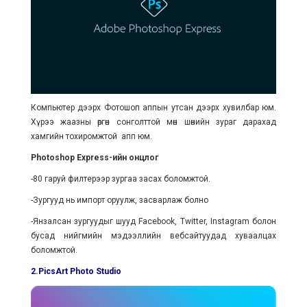
Компьютер дээрх Фотошоп аппын утсан дээрх хувилбар юм.
Хүрээ жаазны өргөн сонголттой мөн шөнийн зураг дарахад
хамгийн тохиромжтой апп юм.
Photoshop Express-ийн онцлог
-80 гаруй филтерээр зургаа засах боломжтой.
-Зургууд нь импорт оруулж, засварлаж болно
-Янзалсан зургуудыг шууд Facebook, Twitter, Instagram болон
бусад нийгмийн мэдээллийн вебсайтуудад хуваалцах
боломжтой.
2.PicsArt Photo Studio