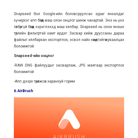
Snapseed бол Google-ийн боловсруулсан зураг янзалдаг
хүчирхэг апп бөгөөд маш олон онцлог шинж чанартай. Энэ нь үнэ
төлбөргүй бөгөөд хэрэглэхэд маш хялбар. Snapseed нь олон янзын
төрлийн фильтртэй хамт ирдэг. Засвар хийж дууссаны дараа
файлыг хялбархан экспортлох, эсвэл найз нөхөдтэйгөө хуваалцах
боломжтой.
Snapseed-ийн онцлог
-RAW DNG файлуудыг засварлаж, JPG маягаар экспортлох
боломжтой
-Апп дээрх төрөлжсөн харанхуй горим
6.AirBrush