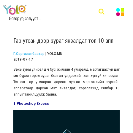
Өсвөр үе, залууст ...
Гар утсан дээр зураг янзалдаг топ 10 апп
Г.Сэргэлэнбаатар
| YOLO.MN
2019-07-17
Зөвхөн зуны улиралд ч бус жилийн 4 улиралд, мартагдахгүй цаг
мөч бүрээ гэрэл зураг болгон үлдээхийг хэн хүнгүй хичээдэг.
Тэгвэл гар утсаараа дарсан зургаа мэргэжлийн зургийн
аппаратаар дарсан мэт янзалдаг, хэрэглэхэд хялбар 10
аппыг танилцуулж байна.
1.Photoshop Expess