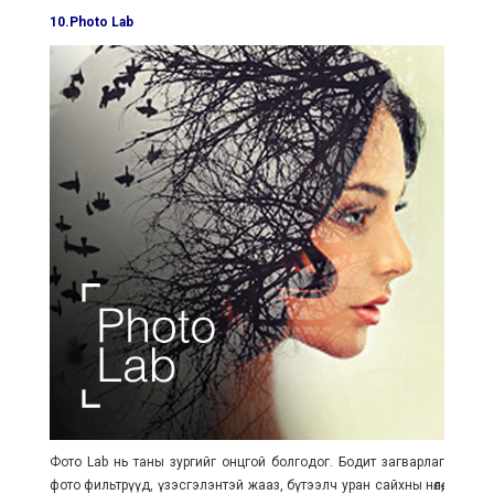
10.Photo Lab
Фото Lab нь таны зургийг онцгой болгодог. Бодит загварлаг
фото фильтрүүд, үзэсгэлэнтэй жааз, бүтээлч уран сайхны нөлөө,