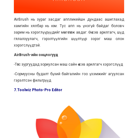
AirBrush нь зураг засдаг аппликейшн дундаас ашиглахад
хамгийн хялбар нь юм. Тус апп нь үнэгүй байдаг боловч
зарим нь хэрэглүүрүүдийг мөнгө төлж авдаг. Өө сэв арилгагч, шүд
гялалзуулагч, гэрэлтүүлгийн шүүлтүүр зэрэг маш олон
хэрэгслүүдтэй.
AirBrush-ийн онцлогууд
-Төгс зургуудад зориулсан маш сайн өө сэв арилгагч хэрэгслүүд
-Сормуусны будалт бүхий байгалийн гоо үзэмжийг агуулсан
гэрэлтсэн фильтрүүд
7.Toolwiz Photo-Pro Editor