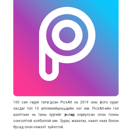
100 сая гаруй татагдсан PicsArt нь 2019 оны фото зураг
засдаг топ 10 аппликейшнүүдийн нэг юм. PicsArt-ийн гол
шалтгаан нь таны зургийг өөрчлөхөд зориулсан олон тооны
сонголттой холбоотой юм. Зурах, жаазлах, наалт наах болон
бусад олон нэмэлт зүйлстэй.