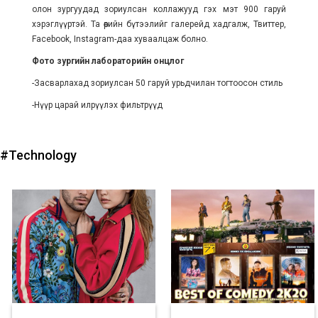
олон зургуудад зориулсан коллажууд гэх мэт 900 гаруй
хэрэглүүртэй. Та өөрийн бүтээлийг галерейд хадгалж, Твиттер,
Facebook, Instagram-даа хуваалцаж болно.
Фото зургийн лабораторийн онцлог
-Засварлахад зориулсан 50 гаруй урьдчилан тогтоосон стиль
-Нүүр царай илрүүлэх фильтрүүд
#Technology