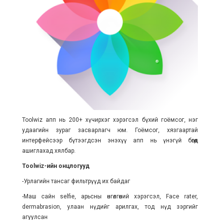
Toolwiz апп нь 200+ хүчирхэг хэрэгсэл бүхий гоёмсог, нэг
удаагийн зураг засварлагч юм. Гоёмсог, хязгаартай
интерфейсээр бүтээгдсэн энэхүү апп нь үнэгүй бөгөөд
ашиглахад хялбар.
Toolwiz-ийн онцлогууд
-Урлагийн тансаг фильтрүүд их байдаг
-Маш сайн selfie, арьсны өнгөлгөөний хэрэгсэл, Face rater,
dermabrasion, улаан нүдийг арилгах, тод нүд зэргийг
агуулсан