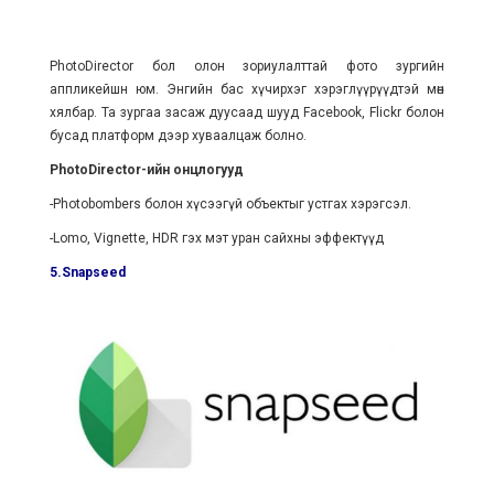
PhotoDirector бол олон зориулалттай фото зургийн
аппликейшн юм. Энгийн бас хүчирхэг хэрэглүүрүүдтэй мөн
хялбар. Та зургаа засаж дуусаад шууд Facebook, Flickr болон
бусад платформ дээр хуваалцаж болно.
PhotoDirector-ийн онцлогууд
-Photobombers болон хүсээгүй объектыг устгах хэрэгсэл.
-Lomo, Vignette, HDR гэх мэт уран сайхны эффектүүд
5.Snapseed