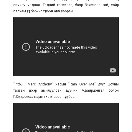
авчирч чадлаа. Тэдний гэгээлэг, баяр баясгалантай, хайр
бялхам үзүүлбэрийг хүлээн авч үзээрэй.
“Pitbull, Marc Anthony” нарын “Rain Over Me” дууг шоуны
тайзан дээр амилуулсан дуучин А.Баярцэнгэл болон
Г.Сүндэрмаа нарын хамтарсан үзүүлбэр: