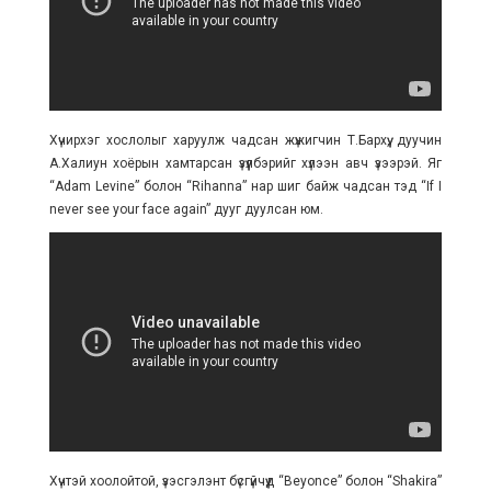
Хүчирхэг хослолыг харуулж чадсан жүжигчин Т.Бархүү, дуучин
А.Халиун хоёрын хамтарсан үзүүлбэрийг хүлээн авч үзээрэй. Яг
“Adam Levine” болон “Rihanna” нар шиг байж чадсан тэд “If I
never see your face again” дууг дуулсан юм.
Хүчтэй хоолойтой, үзэсгэлэнт бүсгүйчүүд “Beyonce” болон “Shakira”