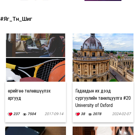
#Яг_Түүн_Шиг
Өөрийгөө төлөвшүүлэх
Гадаадын их дээд
аргууд
сургуулийн танилцуулга #20
University of Oxford
237
7504
2017-09-14
38
2078
2024-02-07