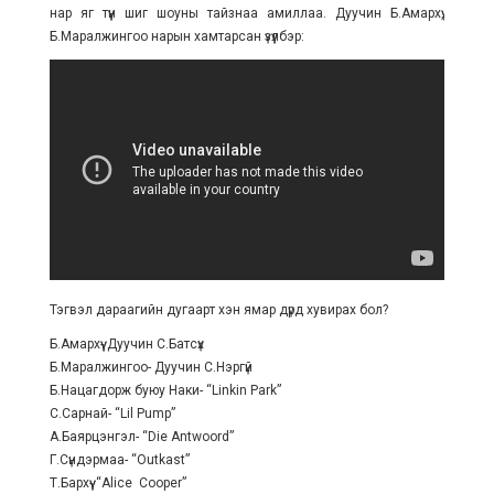
нар яг түүн шиг шоуны тайзнаа амиллаа. Дуучин Б.Амархүү,
Б.Маралжингоо нарын хамтарсан үзүүлбэр:
Тэгвэл дараагийн дугаарт хэн ямар дүрд хувирах бол?
Б.Амархүү- Дуучин С.Батсүх
Б.Маралжингоо- Дуучин С.Нэргүй
Б.Нацагдорж буюу Наки- “Linkin Park”
С.Сарнай- “Lil Pump”
А.Баярцэнгэл- “Die Antwoord”
Г.Сүндэрмаа- “Outkast”
Т.Бархүү- “Alice Cooper”