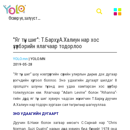
Өсвөр үе, залууст ...
"Яг түүн шиг": Т.Бархүү, А.Халиун нар хос
үзүүлбэрийн ялагчаар тодорлоо
YOLO.mn
| YOLO.MN
2019-05-28
“Яг түүн шиг” шоу нэвтрүүлгийн сүүлийн улирлын дөрөв дэх дугаар
үзэгчдийн хүртээл боллоо. Энэ удаагийн дугаарт шилдэг 8
оролцогч шоуны түүхэнд анх удаа хамтарсан хос үзүүлбэр
толилуулсан юм. Ялагчаар “Adam Levine” болон “Rihanna”-
гийн дүрд яг түүн шиг хувирч чадсан жүжигчин Т.Бархүү, дуучин
А.Халиун нар тодорч зургаан сая төгрөгөөр шагнууллаа.
ЭНЭ УДААГИЙН ДУГААРТ
Дуучин Б.Наки болон загвар өмсөгч С.Сарнай нар “Chris
Norman, Suzi Quatro” нарын дүрд хувирч бид бүхнийг 1978 онд