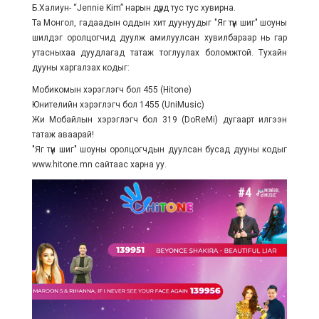
Б.Халиун- “Jennie Kim” нарын дүрд тус тус хувирна.
Та Монгол, гадаадын оддын хит дуунуудыг "Яг түүн шиг" шоуны
шилдэг оролцогчид дуулж амилуулсан хувилбараар нь гар
утасныхаа дуудлагад татаж тоглуулах боломжтой. Тухайн
дууны харгалзах кодыг:
Мобикомын хэрэглэгч бол 455 (Hitone)
Юнителийн хэрэглэгч бол 1455 (UniMusic)
Жи Мобайлын хэрэглэгч бол 319 (DoReMi) дугаарт илгээн
татаж аваарай!
"Яг түүн шиг" шоуны оролцогчдын дуулсан бусад дууны кодыг
www.hitone.mn сайтаас харна уу.