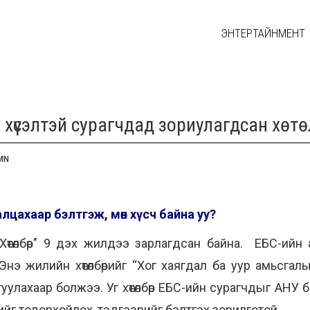
ЭНТЕРТАЙНМЕНТ
 хүсэлтэй сурагчдад зориулагдсан хөт
MN
лцахаар бэлтгэж, мөн хүсч байна уу?
өтөлбөр" 9 дэх жилдээ зарлагдсан байна. ЕБС-ийн ах
э жилийн хөтөлбөрийг “Хог хаягдал ба уур амьсгалын
уулахаар болжээ. Уг хөтөлбөр ЕБС-ийн сурагчдыг АНУ
г тодорхойлох, тэдгээрийг бэлтгэх зорилготой.