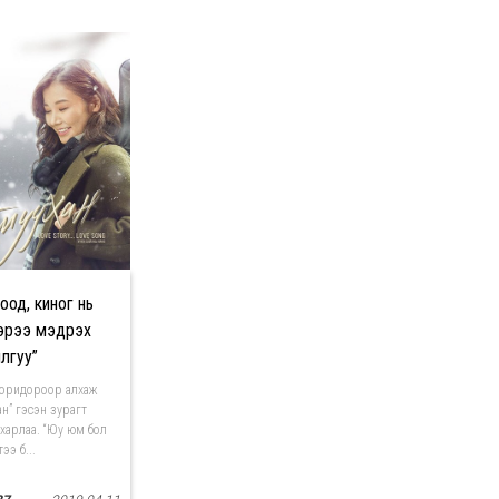
оод, киног нь
эрээ мэдрэх
лгуу”
коридороор алхаж
н” гэсэн зурагт
 харлаа. “Юу юм бол
ээ б...