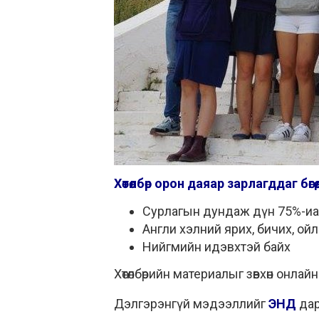
Хөтөлбөр орон даяар зарлагддаг бө
Сурлагын дундаж дүн 75%-иа
Англи хэлний ярих, бичих, ой
Нийгмийн идэвхтэй байх
Хөтөлбөрийн материалыг зөвхөн онлай
Дэлгэрэнгүй мэдээллийг
ЭНД
дар