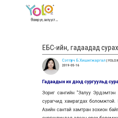
Өсвөр үе, залууст ...
ЕБС-ийн, гадаадад сурах
Сэтгүүлч Б.Хишигжаргал
| YOLO.
2019-05-16
Гадаадын их дээд сургуульд сура
Зориг сангийн "Залуу Эрдэмтэн Х
сурагчид хамрагдах боломжтой. Эн
Азийн сантай хамтран зохион байг
сургуулиудад элсэн орох боломжий