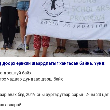
гөөд доорх ерөнхий шаардлагыг хангасан байна. Үүнд:
с доошгүй байх
лгох чадвар дундаас дээш байх
наар авах бөгөөд 2019 оны зургадугаар сарын 2-ны 23 цаг
ж аваарай.