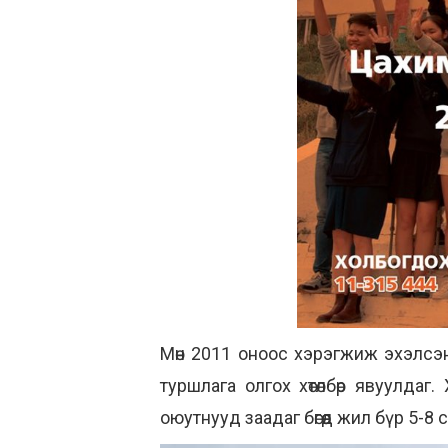
Мөн 2011 оноос хэрэгжиж эхэлсэ
туршлага олгох хөтөлбөр явуулдаг
оюутнууд заадаг бөгөөд жил бүр 5-8