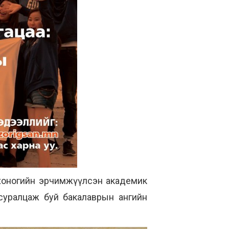
 хоногийн эрчимжүүлсэн академик
ьд суралцаж буй бакалаврын ангийн