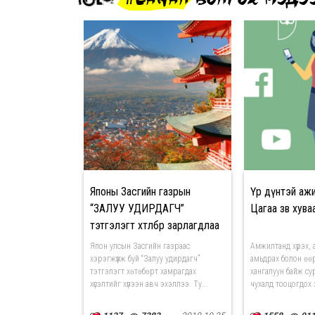
Японы Засгийн газрын
Үр дүнтэй аж
“ЗАЛУУ УДИРДАГЧ”
Цагаа зөв хув
тэтгэлэгт хөтөлбөр зарлагдлаа
Япон улсын Засгийн газраас
Амжилтанд хүрэх, 
хэрэгжүүлж буй “Залуу удирдагч”
амьдрах болон өө
тэтгэлэгт хөтөбөрт хамрагдах
хангалуун байж су
хүсэлтийг хүлээн авч эхэллээ. Ту...
чухалд тооцогдох з