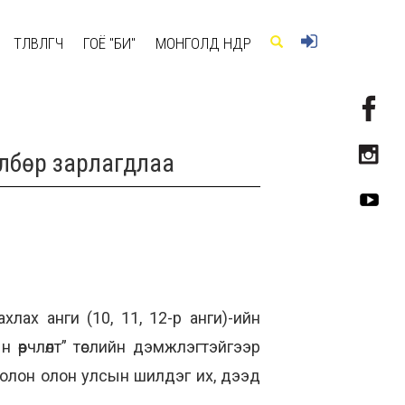
ТӨЛӨВЛӨГЧ
ГОЁ "БИ"
МОНГОЛД ӨНӨӨДӨР
өлбөр зарлагдлаа
лах анги (10, 11, 12-р анги)-ийн
 өөрчлөлт” төслийн дэмжлэгтэйгээр
 болон олон улсын шилдэг их, дээд