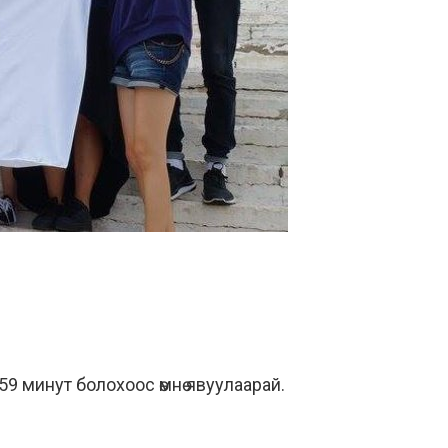
 59 минут болохоос өмнө явуулаарай.