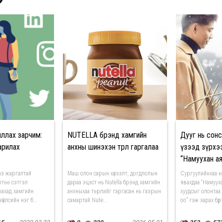
иллах зарчим:
NUTELLA брэнд хамгийн
Дууг нь сонс
аарилах
анхны шинэхэн төрлөө гаргалаа
үзээд зүрхэ
“Намуухан ая
аз жаргалтай
Маш олон сарын хүлээлт, догдлолын
Сургуулийнхаа 
ртөө сэтгэл
дараа эцэст нь Nutella брэнд хамгийн
явахдаа “Намууха
рахад хамгийн
анхныхаа төрлийг гаргасан нь газрын
хуудсыг олонтаа
үйлсийн нэг б...
самартай Nute...
оо” гэж харах бүрт