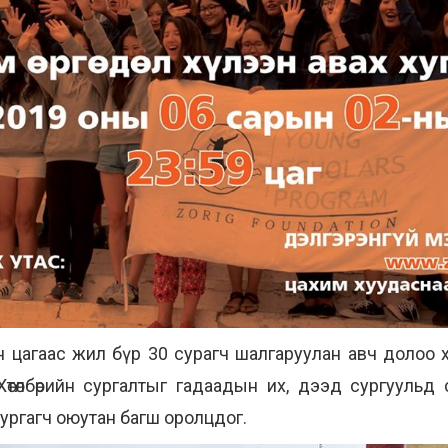
н цагаас жил бүр 30 сурагч шалгаруулан авч долоо
. Хөтөлбөрийн сургалтыг гадаадын их, дээд сургуул
 сургагч оюутан багш оролцдог.