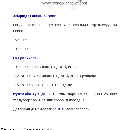
Хамрагдах насны ангилал:
Багийн төрөл: Баг тус бүр 4-12 хүүхдийн бүрэлдэхүүнтэй
байна.
- 6-8 нас
- 9-11 нас
Ганцаарчилсан:
- 9-11 насны ангилалд гоцлол бүжгээр
- 12-14 насны ангилалд гоцлол бүжгээр оролцоно.
- 15-18 нас 2 соло эсвэл 1 па-де-де
Бүртгэлийн хугацаа:
2019 оны дөрөвдүгээр сарын 26-наас
тавдугаар сарын 25-ний хооронд явагдана.
Дэлгэрэнгүй мэдээллийг
ЭНД
дарж аваарай.
#Балет
#Competition