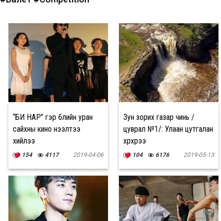
“БИ НАР” гэр бүлийн уран
Зун зорих газар чинь /
сайхны кино нээлтээ
цуврал №1/: Улаан цутгалан
хийлээ
хүрхрээ
154
4117
2019-04-06
104
6176
2019-05-13