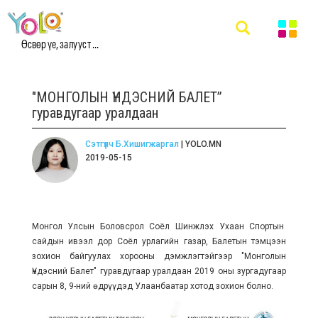
Өсвөр үе, залууст ...
"МОНГОЛЫН ҮНДЭСНИЙ БАЛЕТ”
гуравдугаар уралдаан
Сэтгүүлч Б.Хишигжаргал
| YOLO.MN
2019-05-15
Монгол Улсын Боловсрол Соёл Шинжлэх Ухаан Спортын
сайдын ивээл дор Соёл урлагийн газар, Балетын тэмцээн
зохион байгуулах хорооны дэмжлэгтэйгээр "Монголын
Үндэсний Балет" гуравдугаар уралдаан 2019 оны зургадугаар
сарын 8, 9-ний өдрүүдэд Улаанбаатар хотод зохион болно.