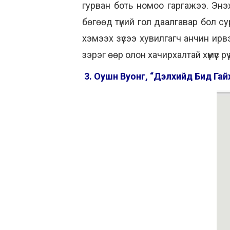
гурван боть номоо гаргажээ. Энэх
бөгөөд түүний гол даалгавар бол су
хэмээх зүсээ хувилгагч анчин ир
зэрэг өөр олон хачирхалтай хүмүүс рүү
3. Оушн Вуонг, “Дэлхийд Бид Гайх