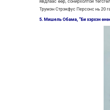
явдлаас өөр, сонирхолтой төгсг
Трумэн Стрэкфус Персонс нь 20 га
5. Мишель Обама, “Би хэрхэн өнө