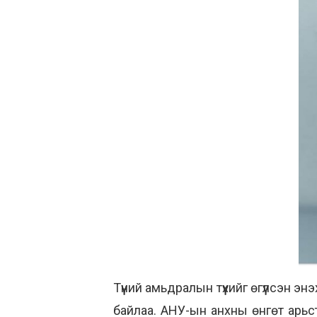
Түүний амьдралын түүхийг өгүүлсэн э
байлаа. АНУ-ын анхны өнгөт арьст т