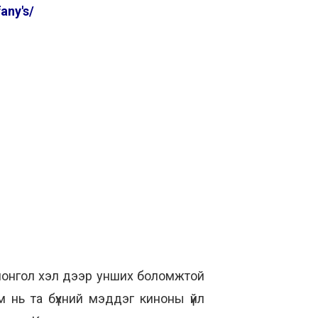
any's/
 монгол хэл дээр унших боломжтой
м нь та бүхний мэддэг киноны үйл