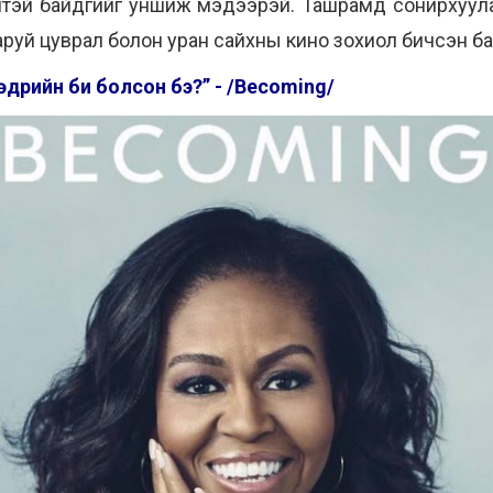
өлтэй байдгийг уншиж мэдээрэй. Ташрамд сонирхуул
руй цуврал болон уран сайхны кино зохиол бичсэн ба
өдрийн би болсон бэ?” - /Becoming/