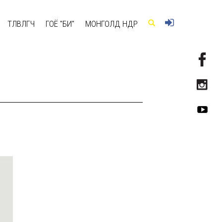
ТӨЛӨВЛӨГЧ
ГОЁ "БИ"
МОНГОЛД ӨНӨӨДӨР