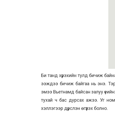
Би танд хүрэхийн тулд бичиж байн
ээждээ бичиж байгаа нь энэ. Тэрэ
эмээ Вьетнамд байсан залуу үеийн
тухай ч бас дурсах ажээ. Уг номо
хэллэгээр дүрслэн өгүүлэх болно.