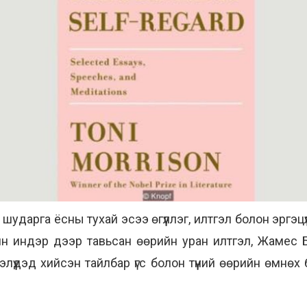
н шударга ёсны тухай эсээ өгүүллэг, илтгэл болон эргэ
йн индэр дээр тавьсан өөрийн уран илтгэл, Жамес Б
лүүдэд хийсэн тайлбар үгс болон түүний өөрийн өмнөх 