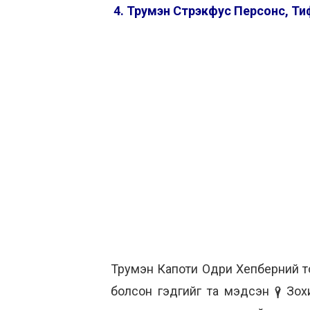
4. Трумэн Стрэкфус Персонс, Тифф
Трумэн Капоти Одри Хепберний то
болсон гэдгийг та мэдсэн үү? Зо