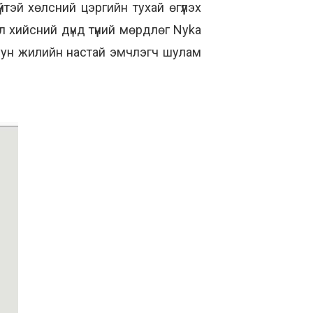
тэй хөлсний цэргийн тухай өгүүлэх
эл хийсний дүнд түүний мөрдлөг Nyka
зуун жилийн настай эмчлэгч шулам