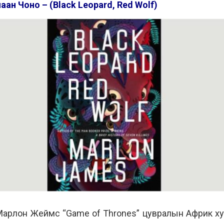
ан Чоно – (Black Leopard, Red Wolf)
 Марлон Жеймс “Game of Thrones” цувралын Африк х