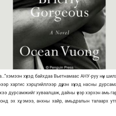
а…”хэмээн хүүхэд байхдаа Вьетнамаас АНУ-руу нүүн шил
эр харгис хэрцгийллээр дүүрэн хүүхэд насны дурсам
хээ дурсамжийг хуваалцаж, дайны үеэр хэрхэн амь га
нд эх хүү, эмээ, анхны хайр, амьдралын талаарх утг