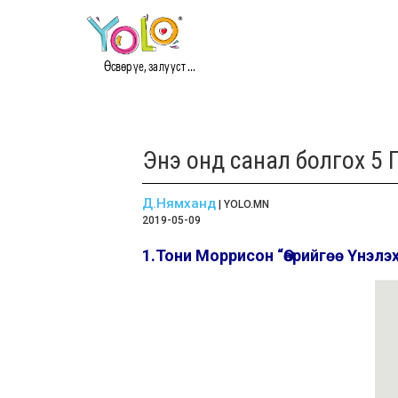
Өсвөр үе, залууст ...
Энэ онд санал болгох 
Д.Нямханд
| YOLO.MN
2019-05-09
1.Тони Моррисон “Өөрийгөө Үнэлэх