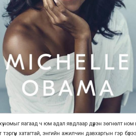
нэхүү номыг яагаад ч юм адал явдлаар дүүрэн зөгнөлт но
эргүүн хатагтай, энгийн ажилчин давхаргын гэр бүлээс г