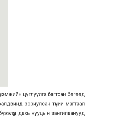
цүүлэмжийн цуглуулга багтсан бөгөөд
алдвинд зориулсан түүний магтаал
бүтээлүүд дахь нууцын зангилаанууд