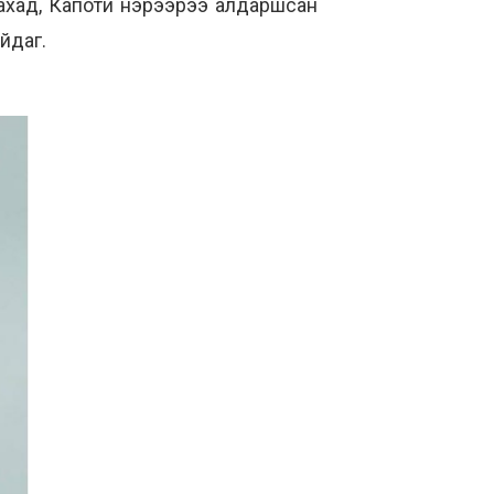
ахад, Капоти нэрээрээ алдаршсан
йдаг.