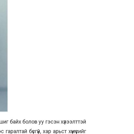
м шиг байх болов уу гэсэн хүлээлттэй
аралтай бүсгүй, хар арьст хүмүүсийг