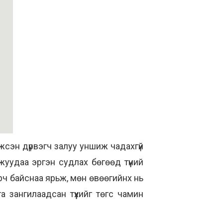
жсэн дүрвэгч залуу уншиж чадахгүй
жуудаа эргэн судлах бөгөөд түүний
рч байснаа ярьж, мөн өвөөгийнх нь
а зангилаадсан түүхийг төгс чамин