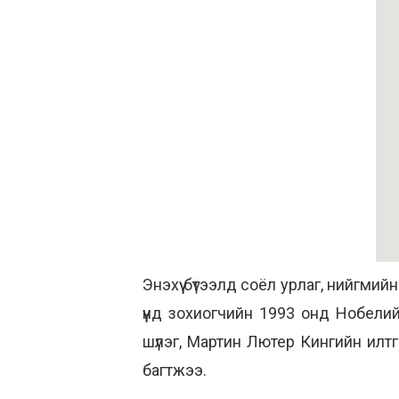
Энэхүү бүтээлд соёл урлаг, нийгмий
үүнд зохиогчийн 1993 онд Нобели
шүлэг, Мартин Лютер Кингийн илтгэ
багтжээ.