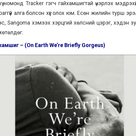
үү номонд Tracker гэгч гайхамшигтай үнэрлэх мэдрэхүй
раггүй алга болсон хүүг олох юм. Есөн жилийн турш эр
вэс, Sangoma хэмээх хэрцгий хөлсний цэрэг, хэдэн 
 хөтөлдөг.
амшиг – (On Earth We’re Briefly Gorgeus)