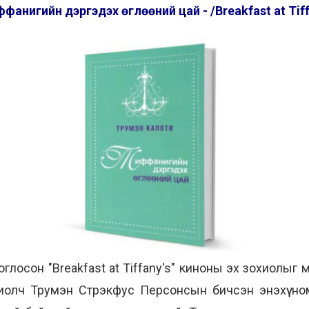
анигийн дэргэдэх өглөөний цай - /Breakfast at Tiff
глосон "Breakfast at Tiffany's" киноны эх зохиолыг
хиолч Трумэн Стрэкфус Персонсын бичсэн энэхүү но