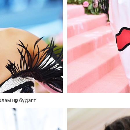
жлэм нүүр будалт