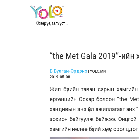
Өсвөр үе, залууст ...
“the Met Gala 2019”-ийн
Б.Булган-Эрдэнэ
| YOLO.MN
2019-05-08
Жил бүрийн таван сарын хамгийн
ертөнцийн Оскар болсон “the Met
хандивын энэ үйл ажиллагааг анх 
зохион байгуулж байжээ. Онцгой 
хамгийн нөлөө бүхий хүмүүс оролцдо