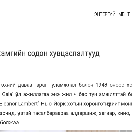
ЭНТЕРТАЙНМЕНТ
 хамгийн содон хувцаслалтууд
 эхний даваа гарагт уламжлал болон 1948 оноос х
 Gala” үйл ажиллагаа энэ жил ч бас тун амжилттай 
“Eleanor Lambert” Нью-Йорк хотын хөрөнгөтнүүдийг мө
зочид, үнэтэй тасалбараараа алдаршиж, загвар, кино
г болжээ.