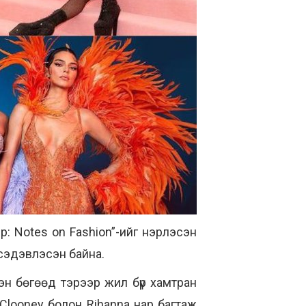
p: Notes on Fashion”-ийг нэрлэсэн
 сэдэвлэсэн байна.
сэн бөгөөд тэрээр жил бүр хамтран
 Clooney болон Rihanna нар багтаж