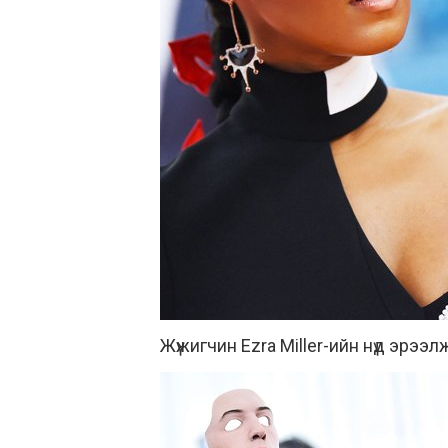
Жүжигчин Ezra Miller-ийн нүд эрээл