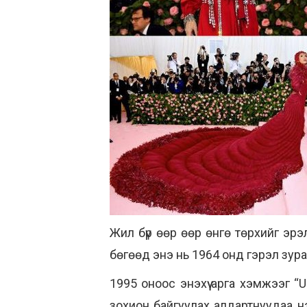
Жил бүр өөр өөр өнгө төрхийг эрэ
бөгөөд энэ нь 1964 онд гэрэл зур
1995 оноос энэхүү арга хэмжээг “
зохион байгуулах алдартнуудаа нэ