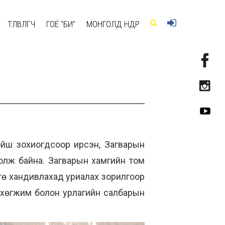
ТӨЛӨВЛӨГЧ
ГОЁ "БИ"
МОНГОЛД ӨНӨӨДӨР
ойш зохиогдсоор ирсэн, Загварын
болж байна. Загварын хамгийн том
нгө хандивлахад уриалах зорилгоор
, хөгжим болон урлагийн салбарын