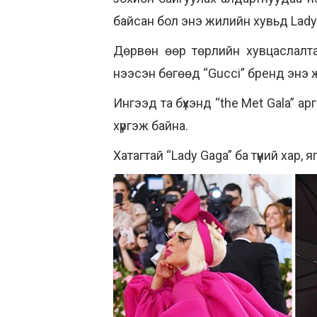
байсан бол энэ жилийн хувьд Lady 
Дөрвөн өөр төрлийн хувцаслалта
нээсэн бөгөөд “Gucci” бренд энэ 
Ингээд та бүхэнд “the Met Gala” 
хүргэж байна.
Хатагтай “Lady Gaga” ба түүний хар