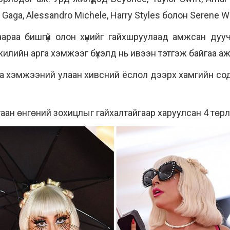
Gaga, Alessandro Michele, Harry Styles болон Serene W
араа бишгүй олон хүнийг гайхшруулаад амжсан дуучи
жилийн арга хэмжээг бүхэлд нь ивээн тэтгэж байгаа аж
арга хэмжээний улаан хивсний ёслол дээрх хамгийн с
, ягаан өнгөний зохицлыг гайхалтайгаар харуулсан 4 тө