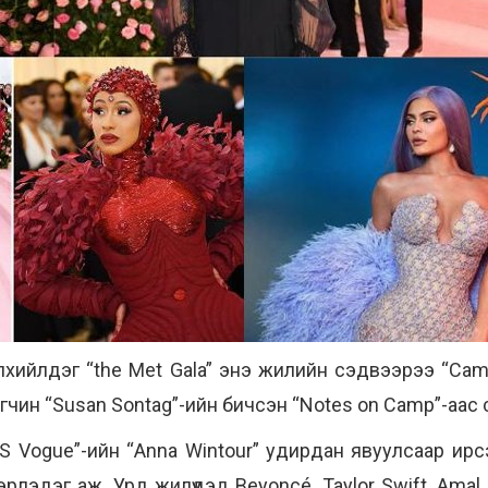
лхийлдэг “the Met Gala” энэ жилийн сэдвээрээ “Cam
агчин “Susan Sontag”-ийн бичсэн “Notes on Camp”-аас
US Vogue”-ийн “Anna Wintour” удирдан явуулсаар ир
рлэдэг аж. Урд жилүүдэд Beyoncé, Taylor Swift, Amal