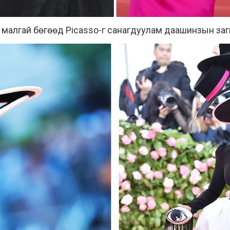
 малгай бөгөөд Picasso-г санагдуулам даашинзын за