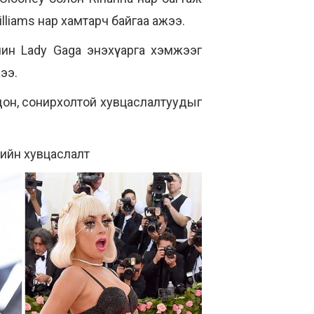
illiams нар хамтарч байгаа ажээ.
н Lady Gaga энэхүү арга хэмжээг
ээ.
одон, сонирхолтой хувцаслалтуудыг
рлийн хувцаслалт