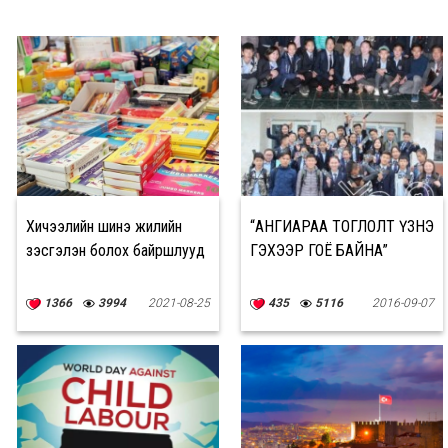
Хичээлийн шинэ жилийн
“АНГИАРАА ТОГЛОЛТ ҮЗНЭ
үзэсгэлэн болох байршлууд
ГЭХЭЭР ГОЁ БАЙНА”
1366
3994
2021-08-25
435
5116
2016-09-07