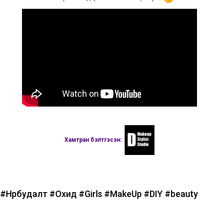
Хамтран бэлтгэсэн:
#Нүүрбудалт
#Охид
#Girls
#MakeUp
#DIY
#beauty