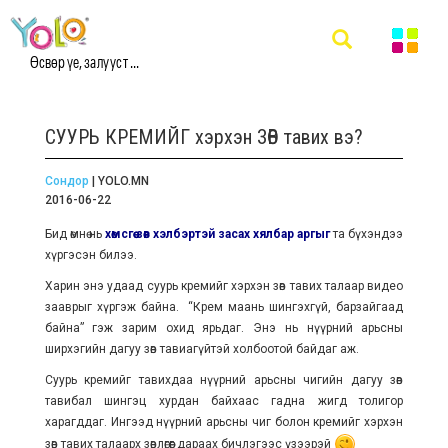
Өсвөр үе, залууст ...
СУУРЬ КРЕМИЙГ хэрхэн ЗӨВ тавих вэ?
Сондор
| YOLO.MN
2016-06-22
Бид өмнө нь
хөмсгөө зөв хэлбэртэй засах хялбар аргыг
та бүхэндээ
хүргэсэн билээ.
Харин энэ удаад суурь кремийг хэрхэн зөв тавих талаар видео
зааврыг хүргэж байна. “Крем маань шингэхгүй, барзайгаад
байна” гэж зарим охид ярьдаг. Энэ нь нүүрний арьсны
ширхэгийн дагуу зөв тавиагүйтэй холбоотой байдаг аж.
Суурь кремийг тавихдаа нүүрний арьсны чигийн дагуу зөв
тавибал шингэц хурдан байхаас гадна жигд толигор
харагддаг. Ингээд нүүрний арьсны чиг болон кремийг хэрхэн
зөв тавих талаарх зөвлөгөөг дараах бичлэгээс үзээрэй