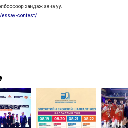
лбоосоор хандаж авна уу.
k/essay-contest/
Э