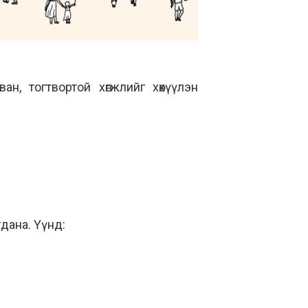
н, тогтвортой хөгжлийг хөхүүлэн
гдана. Үүнд: