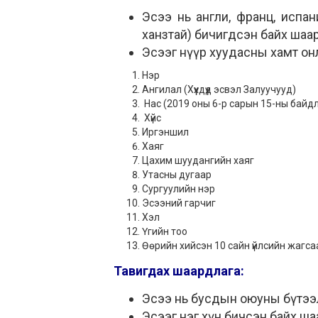
Эсээ нь англи, франц, испа
ханзтай) бичигдсэн байх шаа
Эсээг нүүр хуудасны хамт онл
Нэр
Ангилал (Хүүхдүүд эсвэл Залуучууд)
Нас (2019 оны 6-р сарын 15-ны байд
Хүйс
Иргэншил
Хаяг
Цахим шуудангийн хаяг
Утасны дугаар
Сургуулийн нэр
Эсээний гарчиг
Хэл
Үгийн тоо
Өөрийн хийсэн 10 сайн үйлсийн жагс
Тавигдах шаардлага:
Эсээ нь бусдын оюуны бүтээлий
Эсээг нэг хүн бичсэн байх ша