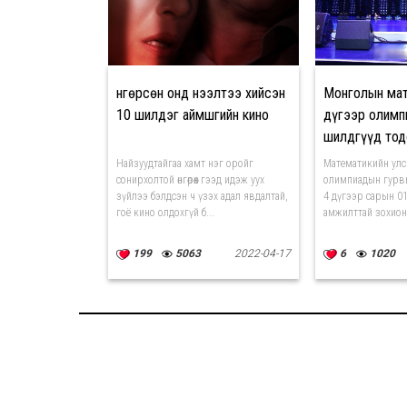
Өнгөрсөн онд нээлтээ хийсэн
Монголын мат
10 шилдэг аймшгийн кино
дүгээр олимп
шилдгүүд то
Найзуудтайгаа хамт нэг оройг
Математикийн улс
сонирхолтой өнгөрөөх гээд идэж уух
олимпиадын гурв
зүйлээ бэлдсэн ч үзэх адал явдалтай,
4 дүгээр сарын 01
гоё кино олдохгүй б...
амжилттай зохион 
199
5063
2022-04-17
6
1020