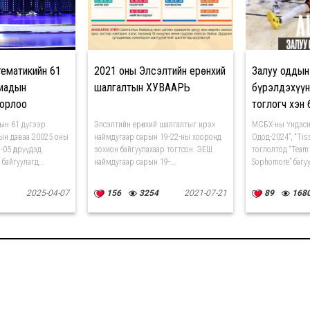
ематикийн 61
2021 оны Элсэлтийн ерөнхий
Залуу оддын
иадын
шалгалтын ХУВААРЬ
бүрэлдэхүү
дорлоо
тоглогч хэн 
ын 61 дүгээр
Элсэлтийн ерөнхий шалгалтыг ирэх
МСБХ-ны Үндэсн
ын даваа 20025 оны
наймдугаар сарын 19-22-ны хооронд
Одод-2024”, “Tis
-05 өдрүүдэд
зохион байгуулахаар тогтсон. ЭЕШ
тоглолтод “Team
байгуулагд...
наймдугаар сарын 19-...
Sophomore” багуу
2025-04-07
156
3254
2021-07-21
89
168