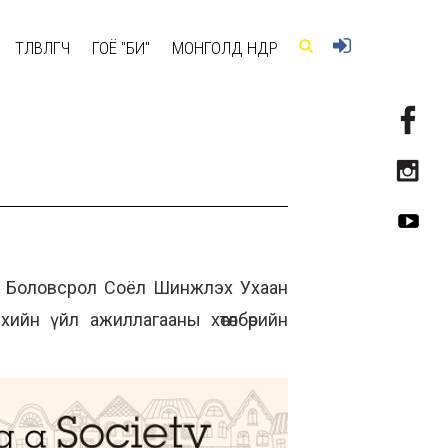
ТӨЛӨВЛӨГЧ
ГОЁ "БИ"
МОНГОЛД ӨНӨӨДӨР
ын Боловсрол Соёл Шинжлэх Ухаан
йн үйл ажиллагааны хөтөлбөрийн