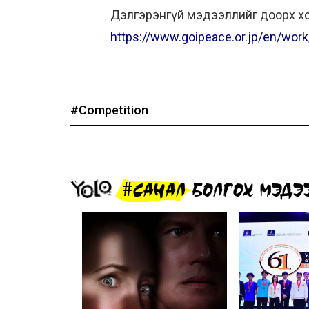
Дэлгэрэнгүй мэдээллийг доорх хо
https://www.goipeace.or.jp/en/wor
#Competition
#САНАЛ БОЛГОХ МЭДЭ