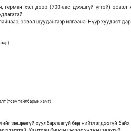
ни, герман хэл дээр (700-аас дээшгүй үгтэй) эсвэл
рдлагатай.
айнаар, эсвэл шуудангаар илгээнэ. Нүүр хуудаст дара
лаар)
аалт (товч тайлбарын хамт)
г зөвшөөрөлгүй хуулбарлаагүй бөгөөд нийтлэгдээгүй байх
ардлагатай. Хамтран бичсэн эсээг хүлээн авахгүй.