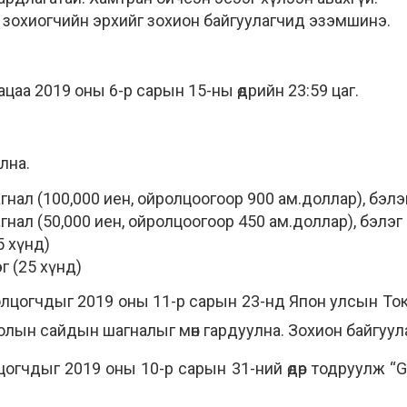
 зохиогчийн эрхийг зохион байгуулагчид эзэмшинэ.
ацаа 2019 оны 6-р сарын 15-ны өдрийн 23:59 цаг.
улна.
шагнал (100,000 иен, ойролцоогоор 900 ам.доллар), бэлэ
шагнал (50,000 иен, ойролцоогоор 450 ам.доллар), бэлэг
5 хүнд)
г (25 хүнд)
лцогчдыг 2019 оны 11-р сарын 23-нд Япон улсын Ток
лын сайдын шагналыг мөн гардуулна. Зохион байгуу
огчдыг 2019 оны 10-р сарын 31-ний өдөр тодруулж “G