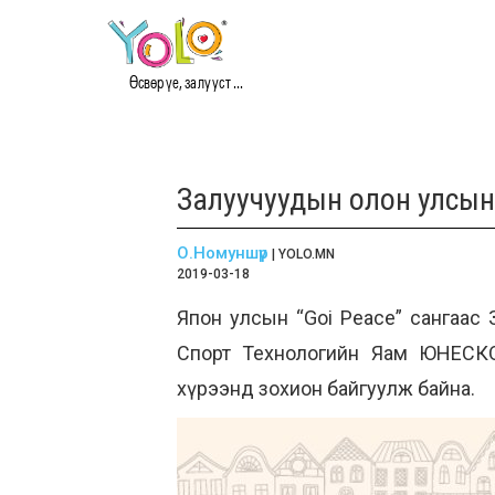
Өсвөр үе, залууст ...
Залуучуудын олон улсын
О.Номуншүр
| YOLO.MN
2019-03-18
Япон улсын “Goi Peace” сангаас
Спорт Технологийн Яам ЮНЕСКО-
хүрээнд зохион байгуулж байна.