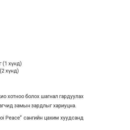
г (1 хүнд)
 (2 хүнд)
ио хотноо болох шагнал гардуулах
лагчид замын зардлыг хариуцна.
oi Peace” сангийн цахим хуудсанд