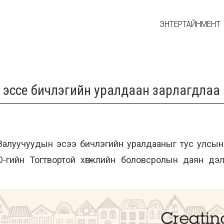
ЭНТЕРТАЙНМЕНТ
 эссе бичлэгийн уралдаан зарлагдлаа
 Залуучуудын эсээ бичлэгийн уралдааныг тус улс
гийн Тогтвортой хөгжлийн боловсролын даян дэлхи