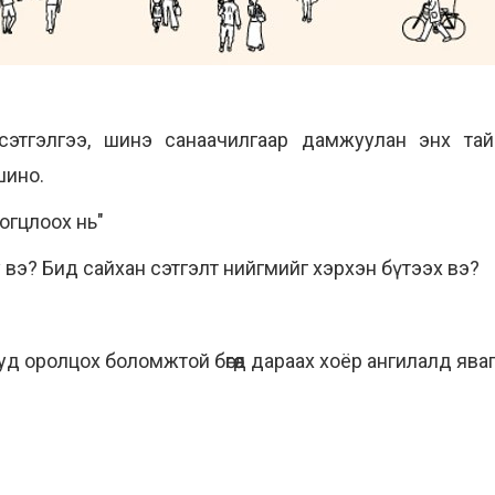
этгэлгээ, шинэ санаачилгаар дамжуулан энх тайва
шино.
цогцлоох нь"
 вэ? Бид сайхан сэтгэлт нийгмийг хэрхэн бүтээх вэ?
д оролцох боломжтой бөгөөд дараах хоёр ангилалд ява