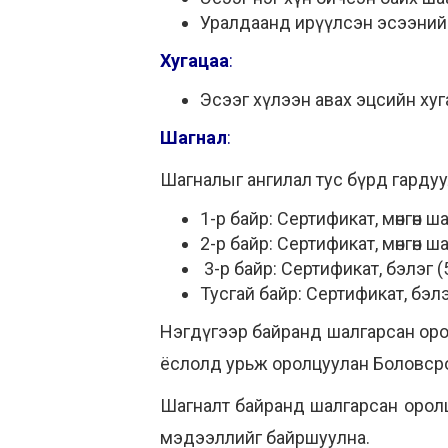
Уралдаанд ирүүлсэн эсээний
Хугацаа
:
Эсээг хүлээн авах эцсийн хуг
Шагнал
:
Шагналыг ангилал тус бүрд гарду
1-р байр: Сертификат, мөнгөн 
2-р байр: Сертификат, мөнгөн 
3-р байр: Сертификат, бэлэг (
Тусгай байр: Сертификат, бэлэ
Нэгдүгээр байранд шалгарсан оро
ёслолд урьж оролцуулан Боловсро
Шагналт байранд шалгарсан оролц
мэдээллийг байршуулна.