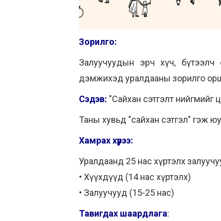
Зорилго:
Залуучуудын эрч хүч, бүтээлч с
дэмжихэд уралдааны зорилго ор
Сэдэв:
"Сайхан сэтгэлт нийгмийг 
Таны хувьд "сайхан сэтгэл" гэж юу
Хамрах хүрээ:
Уралдаанд 25 нас хүртэлх залуучуу
• Хүүхдүүд (14 нас хүртэлх)
• Залуучууд (15-25 нас)
Тавигдах шаардлага
: