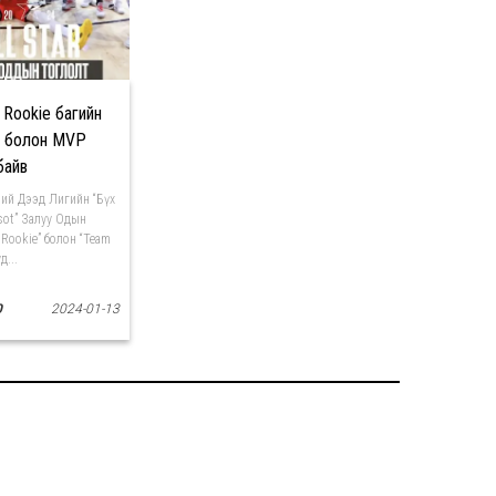
 Rookie багийн
н болон MVP
байв
ий Дээд Лигийн “Бүх
sot” Залуу Одын
 Rookie” болон “Team
д...
0
2024-01-13