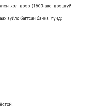
 япон хэл дээр (1600-аас дээшгүй
ах зүйлс багтсан байна. Үүнд:
 ёстой.