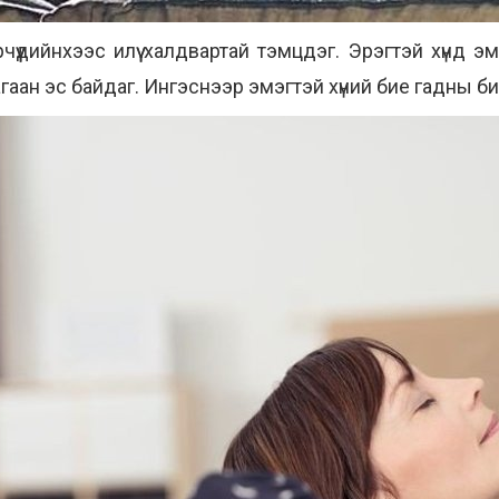
рчүүдийнхээс илүү халдвартай тэмцдэг. Эрэгтэй хүнд э
цагаан эс байдаг. Ингэснээр эмэгтэй хүний бие гадны б