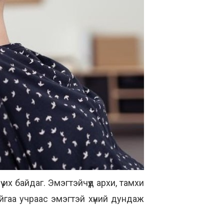
ү их байдаг. Эмэгтэйчүүд архи, тамхи
йгаа учраас эмэгтэй хүний дундаж