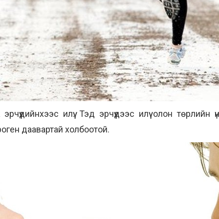
эрчүүдийнхээс илүү. Тэд эрчүүдээс илүү олон төрлийн
троген даавартай холбоотой.