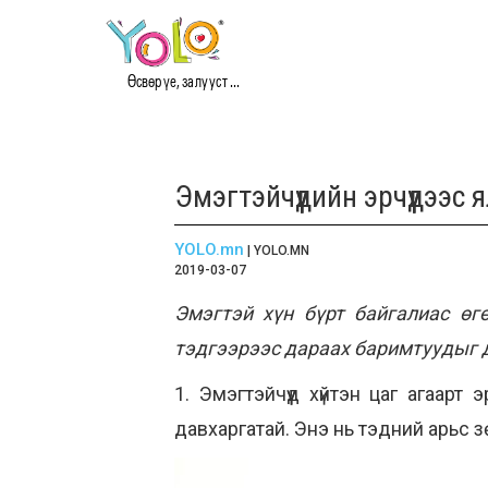
Өсвөр үе, залууст ...
Эмэгтэйчүүдийн эрчүүдээс
YOLO.mn
| YOLO.MN
2019-03-07
Эмэгтэй хүн бүрт байгалиас өг
тэдгээрээс дараах баримтуудыг 
1. Эмэгтэйчүүд хүйтэн цаг агаарт 
давхаргатай. Энэ нь тэдний арьс з