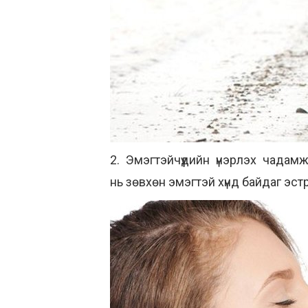
2. Эмэгтэйчүүдийн үнэрлэх чадамж 
нь зөвхөн эмэгтэй хүнд байдаг эс