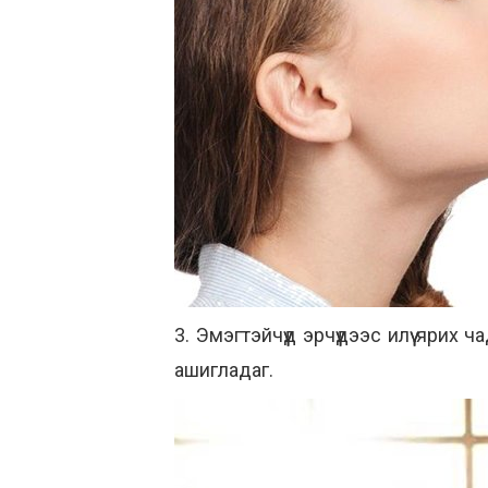
3. Эмэгтэйчүүд эрчүүдээс илүү ярих
ашигладаг.