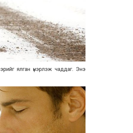
 үнэрийг ялган үнэрлэж чаддаг. Энэ