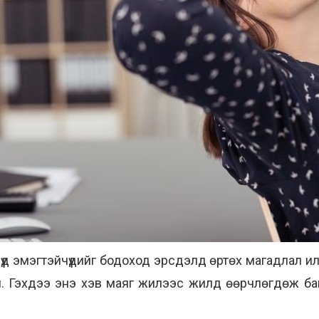
рчүүд эмэгтэйчүүдийг бодоход эрсдэлд өртөх магадлал илү
үй. Гэхдээ энэ хэв маяг жилээс жилд өөрчлөгдөж ба