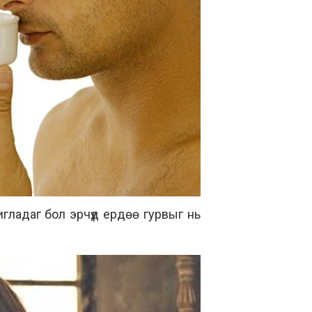
шигладаг бол эрчүүд ердөө гурвыг нь