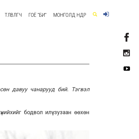
ТӨЛӨВЛӨГЧ
ГОЁ "БИ"
МОНГОЛД ӨНӨӨДӨР
сөн давуу чанарууд бий. Тэгвэл
хүнийхийг бодвол илүү зузаан өөхөн