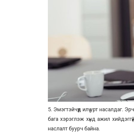
5. Эмэгтэйчүүд илүү урт насалдаг. Э
бага хэрэглэж хүнд ажил хийдэгг
наслалт буурч байна.