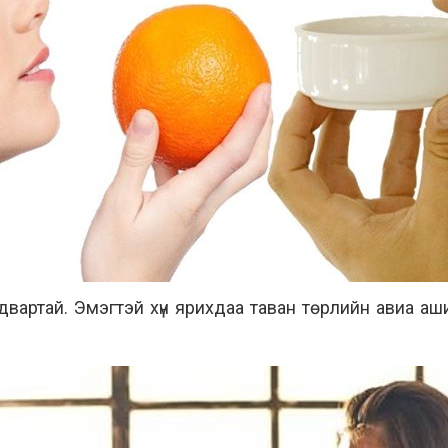
 чадвартай. Эмэгтэй хүн ярихдаа таван төрлийн авиа а