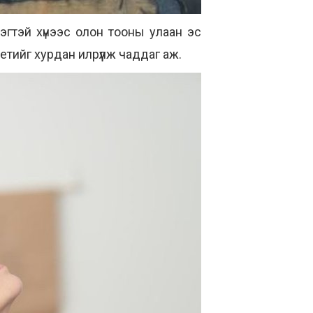
мэгтэй хүнээс олон тооны улаан эс
иетийг хурдан илрүүлж чаддаг аж.