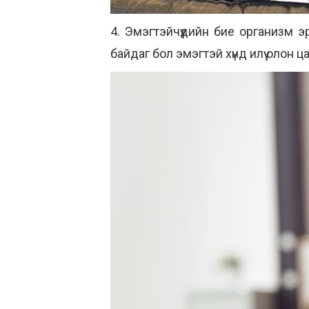
4. Эмэгтэйчүүдийн бие организм э
байдаг бол эмэгтэй хүнд илүү олон 