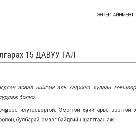
ЭНТЕРТАЙНМЕНТ
 ялгарах 15 ДАВУУ ТАЛ
өгдсөн эсвэл нийгэм аль хэдийнэ хүлээн зөвшөөр
дурдаж болно.
эрчүүдээс илүү тэсвэртэй. Эмэгтэй хүний арьс эрэгтэй 
өөлөн, булбарай, эмзэг байдгийн шалтгаан аж.