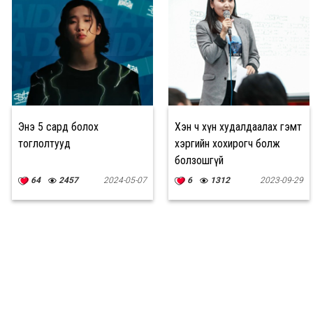
Энэ 5 сард болох
Хэн ч хүн худалдаалах гэмт
тоглолтууд
хэргийн хохирогч болж
болзошгүй
64
2457
2024-05-07
6
1312
2023-09-29