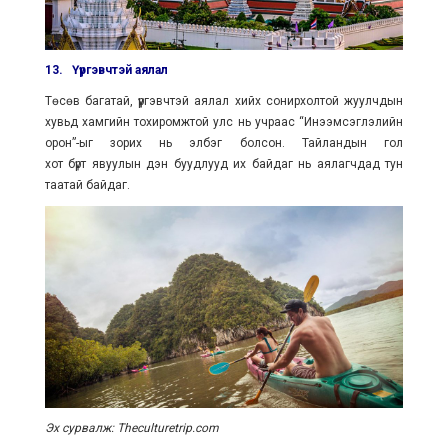
13.
Үүргэвчтэй аялал
Төсөв багатай, үүргэвчтэй аялал хийх сонирхолтой жуулчдын
хувьд хамгийн тохиромжтой улс нь учраас “Инээмсэглэлийн
орон”-ыг зорих нь элбэг болсон. Тайландын гол
хот бүрт явуулын дэн буудлууд их байдаг нь аялагчдад тун
таатай байдаг.
Эх сурвалж: Theculturetrip.com