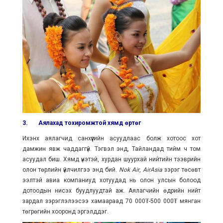
3.
Аялахад тохиромжтой хямд өртөг
Ихэнх аялагчид санхүүгийн асуудлаас болж хотоос хот
дамжин явж чаддаггүй. Тэгвэл энд, Тайландад тийм ч том
асуудал биш. Хямд үнэтэй, хурдан шуурхай нийтийн тээврийн
олон төрлийн үйлчилгээ энд бий.
Nok Air
,
AirAsia
зэрэг төсөвт
ээлтэй авиа компаниуд хотуудад нь олон улсын болоод
дотоодын нисэх буудлуудтай аж. Аялагчийн өдрийн нийт
зардал зэрэглэлээсээ хамаараад 70 000₮-500 000₮ мянган
төгрөгийн хооронд эргэлддэг.