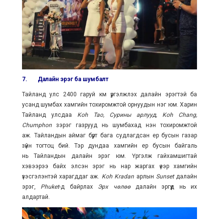
7.
Далайн эрэг ба шумбалт
Тайланд улс 2400 гаруй км үргэлжлэх далайн эрэгтэй ба
усанд шумбах хамгийн тохиромжтой орнуудын нэг юм. Харин
Тайланд улсдаа
Koh Tao,
Сурины арлууд,
Koh Chang,
Chumphon
зэрэг газрууд нь шумбахад нэн тохиромжтой
аж. Тайландын аймаг бүрт бага судлагдсан ер бусын газар
зүйн тогтоц бий. Тэр дундаа хамгийн ер бусын байгаль
нь Тайландын далайн эрэг юм. Үргэлж гайхамшигтай
хэвээрээ байх элсэн эрэг нь нар жаргах үеэр хамгийн
үзэсгэлэнтэй харагддаг аж.
Koh Kradan
арлын
Sunset
далайн
эрэг,
Phuket
-д байрлах
Эрх чөлөө
далайн эргүүд нь их
алдартай.