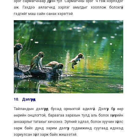
эрэг сармагчнаар дүүрэн тул “Сармагчны эрэг” ч гэж нэрлэдэг
аж. Гэхдээ аялагчид зэрлэг амьтдыг хооллож болохгүй
гэдгийг маш сайн санах хэрэгтэй.
10.
Дэлгүүрүүд
Тайландын дэлгүүрүүд бусад орныхтой адилгүй. Дэлгүүр бүр өөр
өөрийн онцлогтой, бараагаа зарахын тулд аль болох хүмүүсийн
анхаарлыг татахыг хичээнэ. Эртний эдлэл, болон хуучин зүйлс
зарж байх дунд зарим дэлгүүр гудамжинд суугаад идэхэд
зориулсан зүйл зарж байх жишээтэй.