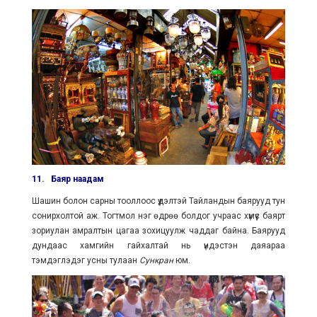
11.
Баяр наадам
Шашин болон сарны тооллоос үүдэлтэй Тайландын баярууд тун
сонирхолтой аж. Тогтмол нэг өдрөө болдог учраас хүмүүс баярт
зориулан амралтын цагаа зохицуулж чаддаг байна. Баярууд
дундаас хамгийн гайхалтай нь үндэстэн даяараа
тэмдэглэдэг усны тулаан
Сункран
юм.