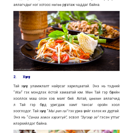
аялагчдыг нэг хотоос нөгөө рүү татаж чаддаг байна.
2.
Хүмүүс
Тай хүмүүс уламжлалт найрсаг харилцаатай. Энэ нь тэдний
“
Wai
” гэх мэндлэх ёстой хамаатай юм. Мөн Тай гэр бүлийн
хооллох маш олон хэв маяг бий. Азтай, цөөхөн аялагчид
л Тай гэр бүлд уригдаж хамт тансаг оройн хоол
зооглодог. Тай хүмүүс “
Mai pen rai
”
гэх уриа үгийг хэлэх их дуртай.
Энэ нь “
Санаа зовох хэрэггүй”,
эсвэл
“Зүгээр ээ”
гэсэн утгыг
илэрхийлдэг байна.