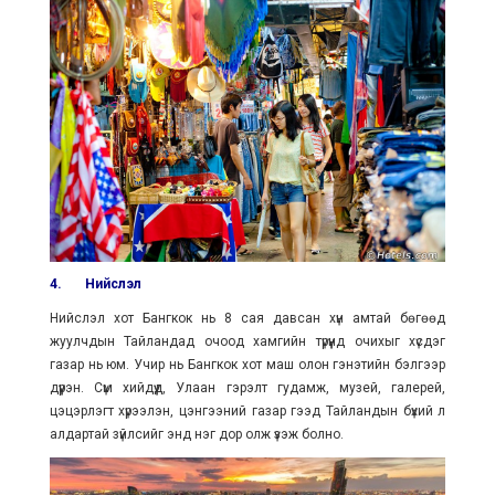
4.
Нийслэл
Нийслэл хот Бангкок нь 8 сая давсан хүн амтай бөгөөд
жуулчдын Тайландад очоод хамгийн түрүүнд очихыг хүсдэг
газар нь юм. Учир нь Бангкок хот маш олон гэнэтийн бэлгээр
дүүрэн. Сүм хийдүүд, Улаан гэрэлт гудамж, музей, галерей,
цэцэрлэгт хүрээлэн, цэнгээний газар гээд Тайландын бүхий л
алдартай зүйлсийг энд нэг дор олж үзэж болно.