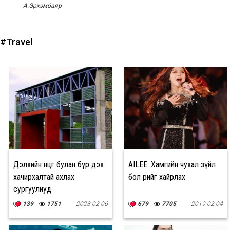
А.Эрхэмбаяр
#Travel
Дэлхийн өнцөг булан бүр дэх
AILEE: Хамгийн чухал зүйл
хачирхалтай ахлах
бол өөрийгөө хайрлах
сургуулиуд
139
1751
2023-02-06
679
7705
2019-02-04