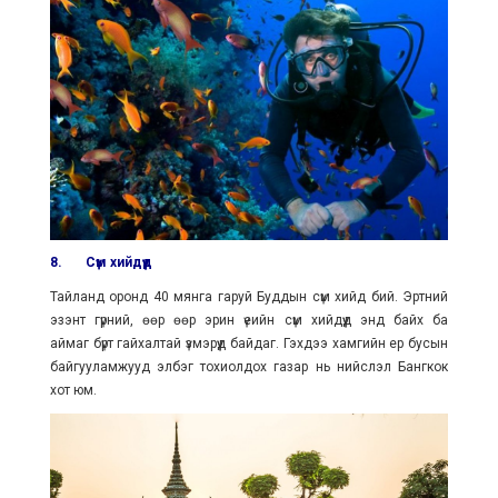
8.
Сүм хийдүүд
Тайланд оронд 40 мянга гаруй Буддын сүм хийд бий. Эртний
эзэнт гүрний, өөр өөр эрин үеийн сүм хийдүүд энд байх ба
аймаг бүрт гайхалтай үзмэрүүд байдаг. Гэхдээ хамгийн ер бусын
байгууламжууд элбэг тохиолдох газар нь нийслэл Бангкок
хот юм.