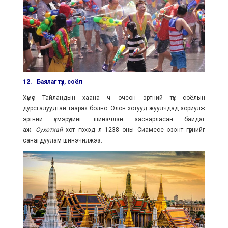
12.
Баялаг түүх, соёл
Хүмүүс Тайландын хаана ч очсон эртний түүх соёлын
дурсгалуудтай таарах болно. Олон хотууд жуулчдад зориулж
эртний үзмэрүүдийг шинэчлэн засварласан байдаг
аж.
Сухотхай
хот гэхэд л 1238 оны Сиамесе эзэнт гүрнийг
санагдуулам шинэчилжээ.