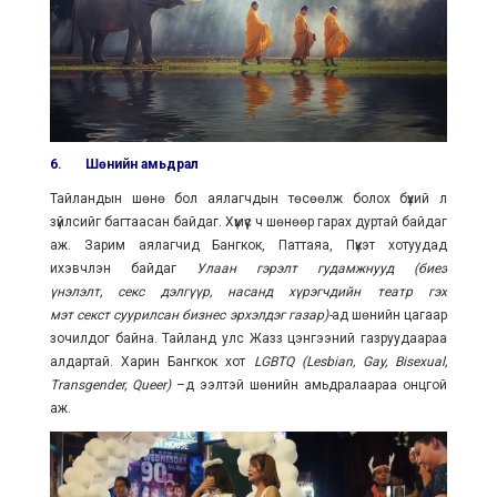
6.
Шөнийн амьдрал
Тайландын шөнө бол аялагчдын төсөөлж болох бүхий л
зүйлсийг багтаасан байдаг. Хүмүүс ч шөнөөр гарах дуртай байдаг
аж. Зарим аялагчид Бангкок, Паттаяа, Пүкэт хотуудад
ихэвчлэн байдаг
Улаан гэрэлт гудамжнууд
(
биеэ
үнэлэлт, секс дэлгүүр, насанд хүрэгчдийн театр гэх
мэт секст суурилсан бизнес эрхэлдэг газар
)
-
ад шөнийн цагаар
зочилдог байна. Тайланд улс Жазз цэнгээний газруудаараа
алдартай. Харин Бангкок хот
LGBTQ (Lesbian, Gay, Bisexual,
Transgender, Queer)
–д ээлтэй шөнийн амьдралаараа онцгой
аж.