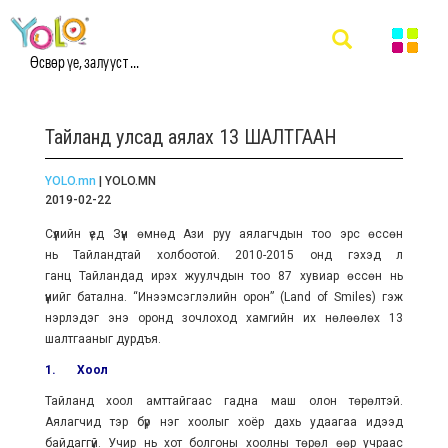
Өсвөр үе, залууст ...
Тайланд улсад аялах 13 ШАЛТГААН
YOLO.mn
| YOLO.MN
2019-02-22
Сүүлийн үед Зүүн өмнөд Ази руу аялагчдын тоо эрс өссөн
нь Тайландтай холбоотой. 2010-2015 онд гэхэд л
ганц Тайландад ирэх жуулчдын тоо 87 хувиар өссөн нь
үүнийг батална. “Инээмсэглэлийн орон” (Land of Smiles) гэж
нэрлэдэг энэ оронд зочлоход хамгийн их нөлөөлөх 13
шалтгааныг дурдъя.
1.
Хоол
Тайланд хоол амттайгаас гадна маш олон төрөлтэй.
Аялагчид тэр бүр нэг хоолыг хоёр дахь удаагаа идээд
байдаггүй. Учир нь хот болгоны хоолны төрөл өөр учраас