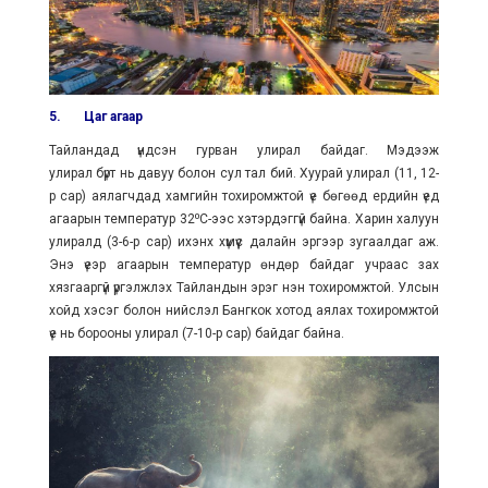
5.
Цаг агаар
Тайландад үндсэн гурван улирал байдаг. Мэдээж
улирал бүрт нь давуу болон сул тал бий. Хуурай улирал (11, 12-
р сар) аялагчдад хамгийн тохиромжтой үе бөгөөд ердийн үед
агаарын температур 32⁰С-ээс хэтэрдэггүй байна. Харин халуун
улиралд (3-6-р сар) ихэнх хүмүүс далайн эргээр зугаалдаг аж.
Энэ үеэр агаарын температур өндөр байдаг учраас зах
хязгааргүй үргэлжлэх Тайландын эрэг нэн тохиромжтой. Улсын
хойд хэсэг болон нийслэл Бангкок хотод аялах тохиромжтой
үе нь борооны улирал (7-10-р сар) байдаг байна.