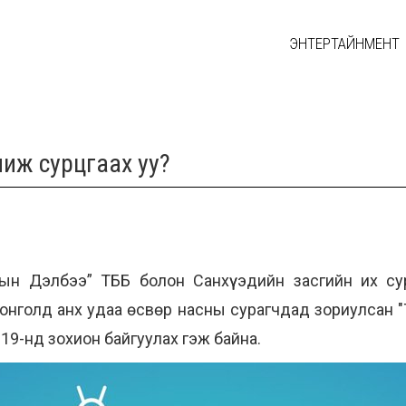
ЭНТЕРТАЙНМЕНТ
чиж сурцгаах уу?
ын Дэлбээ” ТББ болон Санхүү эдийн засгийн их с
нголд анх удаа өсвөр насны сурагчдад зориулсан "Т
-19-нд зохион байгуулах гэж байна.