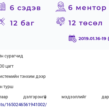
йн сурагчид
00 цагт
истемийн тэнхим дээр
н турш
аар дэлгэрэнгүй мэдээллийг да
nts/1650246561941002/