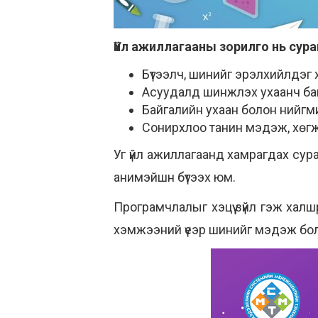
Үйл ажиллагааны зорилго нь сур
Бүтээлч, шинийг эрэлхийлдэг 
Асуудалд шинжлэх ухаанч ба
Байгалийн ухаан болон нийг
Сонирхлоо танин мэдэж, хөгжү
Уг үйл ажиллагаанд хамрагдах сур
анимэйшн бүтээх юм.
Програмчлалыг хэцүү зүйл гэж халш
хэмжээний үеэр шинийг мэдэж бо