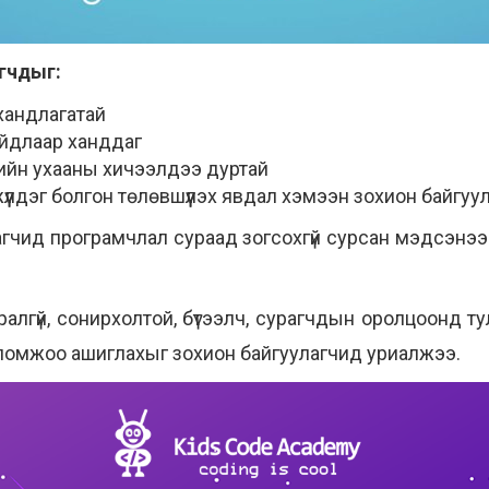
агчдыг:
хандлагатай
йдлаар ханддаг
мийн ухааны хичээлдээ дуртай
үлдэг болгон төлөвшүүлэх явдал хэмээн зохион байгу
агчид програмчлал сураад зогсохгүй сурсан мэдсэнэ
ралгүй, сонирхолтой, бүтээлч, сурагчдын оролцоонд т
ломжоо ашиглахыг зохион байгуулагчид уриалжээ.