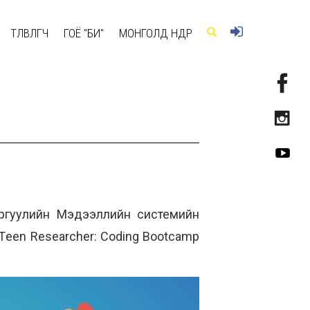
ТӨЛӨВЛӨГЧ
ГОЁ "БИ"
МОНГОЛД ӨНӨӨДӨР
ургуулийн Мэдээллийн системийн
een Researcher: Coding Bootcamp