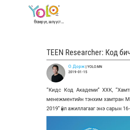
Өсвөр үе, залууст ...
TEEN Researcher: Код би
О.Дорж
| YOLO.MN
2019-01-15
“Кидс Код Академи” ХХК, “Хамт
менежментийн тэнхим хамтран Мо
2019" үйл ажиллагааг энэ сарын 16