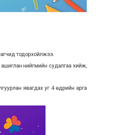
улагчид тодорхойлжээ.
э ашиглан нийгмийн судалгаа хийж,
улгуурлан явагдах уг 4 өдрийн арга