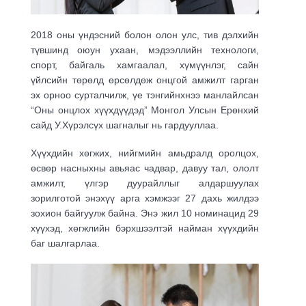
2018 оны үндэсний болон олон улс, тив дэлхийн
түвшинд оюун ухаан, мэдээллийн технологи,
спорт, байгаль хамгаалал, хүмүүнлэг, сайн
үйлсийн төрөлд өрсөлдөж онцгой амжилт гарган
эх орноо сурталчилж, үе тэнгийнхнээ манлайлсан
“Оны онцлох хүүхдүүдэд” Монгол Улсын Ерөнхий
сайд У.Хүрэлсүх шагналыг нь гардууллаа.
Хүүхдийн хөгжих, нийгмийн амьдралд оролцох,
өсвөр насныхны авьяас чадвар, давуу тал, ололт
амжилт, үлгэр дуурайллыг алдаршуулах
зорилготой энэхүү арга хэмжээг 27 дахь жилдээ
зохион байгуулж байна. Энэ жил 10 номинацид 29
хүүхэд, хөгжлийн бэрхшээлтэй найман хүүхдийн
баг шалгарлаа.