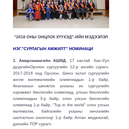
“2018 ОНЫ ОНЦЛОХ ХҮҮХЭД”-ИЙН МЭДЭЭЛЭЛ
НЭГ.”СУРЛАГЫН АМЖИЛТ” НОМИНАЦИ
1. Амарсанаагийн АШИД.
17 настай. Хан-Уул
дүүргийнОрчлон сургуулийн 12-р ангийн сурагч.
2017-2018 онд Орчлон, Шинэ эхлэл сургуулийн
англи математикийн олимпиадын 1-р байр,
Анагаахын шинжлэх ухааны их сургуулийн
нэрэмжит биологийн олимпиад, улсын биологийн
олимпиадын 3-р байр, олон улсын биологийн
олимпиад 1-р байр, “Top in the world” олон улсын
математик, байгалийн ухааны хичээлийн
шалгалтын оноогоор 1-р байр Алтан медальтай,
дэлхийн ТОР сурагч.