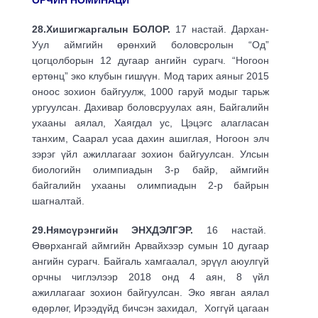
ОРЧИН НОМИНАЦИ
28.Хишигжаргалын БОЛОР.
17 настай. Дархан-
Уул аймгийн өрөнхий боловсролын “Од”
цогцолборын 12 дугаар ангийн сурагч. “Ногоон
ертөнц” эко клубын гишүүн. Мод тарих аяныг 2015
оноос зохион байгуулж, 1000 гаруй модыг тарьж
ургуулсан. Дахивар боловсруулах аян, Байгалийн
ухааны аялал, Хаягдал ус, Цэцэгс алагласан
танхим, Саарал усаа дахин ашиглая, Ногоон элч
зэрэг үйл ажиллагааг зохион байгуулсан. Улсын
биологийн олимпиадын 3-р байр, аймгийн
байгалийн ухааны олимпиадын 2-р байрын
шагналтай.
29.Нямсүрэнгийн ЭНХДЭЛГЭР.
16 настай.
Өвөрхангай аймгийн Арвайхээр сумын 10 дугаар
ангийн сурагч. Байгаль хамгаалал, эрүүл аюулгүй
орчны чиглэлээр 2018 онд 4 аян, 8 үйл
ажиллагааг зохион байгуулсан. Эко явган аялал
өдөрлөг, Ирээдүйд бичсэн захидал, Хоггүй цагаан