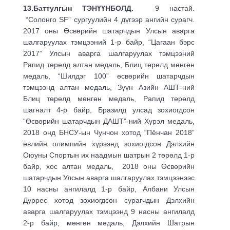
13.Баттулгын ТЭНҮҮНБОЛД.
9 настай.
“Солонго SF” сургуулийн 4 дүгээр ангийн сурагч.
2017 оны Өсвөрийн шатарчдын Улсын аварга
шалгаруулах тэмцээний 1-р байр, “Цагаан бэрс
2017” Улсын аварга шалгаруулах тэмцээний
Рапид төрөлд алтан медаль, Блиц төрөлд мөнгөн
медаль, “Шилдэг 100” өсвөрийн шатарчдын
тэмцээнд алтан медаль, Зүүн Азийн АШТ-ний
Блиц төрөлд мөнгөн медаль, Рапид төрөлд
шагналт 4-р байр, Бразилд улсад зохиогдсон
“Өсвөрийн шатарчдын ДАШТ”-ний Хүрэл медаль,
2018 онд БНСУ-ын Чунчон хотод “Пёнчан 2018”
өвлийн олимпийн хүрээнд зохиогдсон Дэлхийн
Оюуны Спортын их наадмын шатрын 2 төрөлд 1-р
байр, хос алтан медаль, 2018 оны Өсвөрийн
шатарчдын Улсын аварга шалгаруулах тэмцээнээс
10 насны ангилалд 1-р байр, Албани Улсын
Дуррес хотод зохиогдсон сурагчдын Дэлхийн
аварга шалгаруулах тэмцээнд 9 насны ангилалд
2-р байр, мөнгөн медаль, Дэлхийн Шатрын