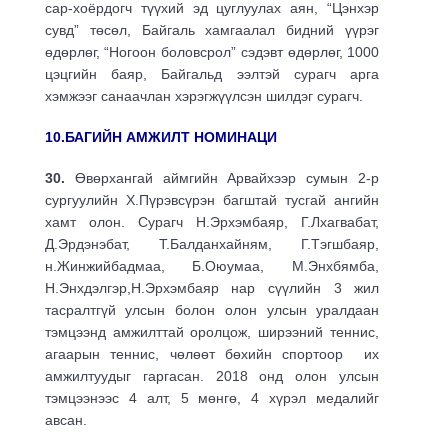
сар-хоёрдогч түүхий эд цуглуулах аян, “Цэнхэр
сувд” төсөл, Байгаль хамгаалал бидний үүрэг
өдөрлөг, “Ногоон боловсрол” сэдэвт өдөрлөг, 1000
цэцгийн баяр, Байгальд ээлтэй сурагч арга
хэмжээг санаачлан хэрэгжүүлсэн шилдэг сурагч.
10.БАГИЙН АМЖИЛТ НОМИНАЦИ
30.
Өвөрхангай аймгийн Арвайхээр сумын 2-р
сургуулийн Х.Пүрэвсүрэн багштай тусгай ангийн
хамт олон. Сурагч Н.Эрхэмбаяр, Г.Лхагвабат,
Д.Эрдэнэбат, Т.Балданхайням, Г.Тэгшбаяр,
н.Жинжийбадмаа, Б.Оюумаа, М.Энхбямба,
Н.Энхдэлгэр,Н.Эрхэмбаяр нар сүүлийн 3 жил
тасралтгүй улсын болон олон улсын уралдаан
тэмцээнд амжилттай оролцож, ширээний теннис,
агаарын теннис, чөлөөт бөхийн спортоор их
амжилтуудыг гаргасан. 2018 онд олон улсын
тэмцээнээс 4 алт, 5 мөнгө, 4 хүрэл медалийг
авсан.