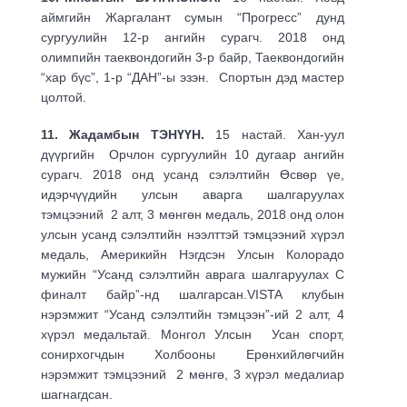
аймгийн Жаргалант сумын “Прогресс” дунд
сургуулийн 12-р ангийн сурагч. 2018 онд
олимпийн таеквондогийн 3-р байр, Таеквондогийн
“хар бүс”, 1-р “ДАН”-ы эзэн. Спортын дэд мастер
цолтой.
11. Жадамбын ТЭНҮҮН.
15 настай. Хан-уул
дүүргийн Орчлон сургуулийн 10 дугаар ангийн
сурагч. 2018 онд усанд сэлэлтийн Өсвөр үе,
идэрчүүдийн улсын аварга шалгаруулах
тэмцээний 2 алт, 3 мөнгөн медаль, 2018 онд олон
улсын усанд сэлэлтийн нээлттэй тэмцээний хүрэл
медаль, Америкийн Нэгдсэн Улсын Колорадо
мужийн “Усанд сэлэлтийн аврага шалгаруулах С
финалт байр”-нд шалгарсан.VISTA клубын
нэрэмжит “Усанд сэлэлтийн тэмцээн”-ий 2 алт, 4
хүрэл медальтай. Монгол Улсын Усан спорт,
сонирхогчдын Холбооны Ерөнхийлөгчийн
нэрэмжит тэмцээний 2 мөнгө, 3 хүрэл медалиар
шагнагдсан.