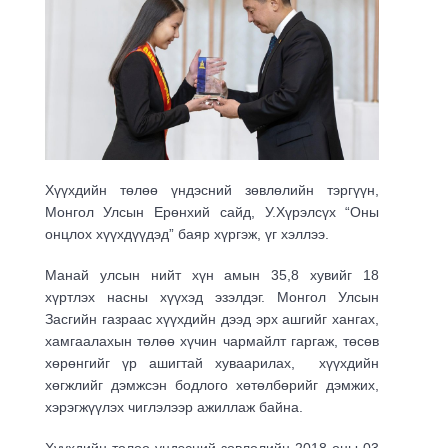
Хүүхдийн төлөө үндэсний зөвлөлийн тэргүүн,
Монгол Улсын Ерөнхий сайд, У.Хүрэлсүх “Оны
онцлох хүүхдүүдэд” баяр хүргэж, үг хэллээ.
Манай улсын нийт хүн амын 35,8 хувийг 18
хүртлэх насны хүүхэд эзэлдэг. Монгол Улсын
Засгийн газраас хүүхдийн дээд эрх ашгийг хангах,
хамгаалахын төлөө хүчин чармайлт гаргаж, төсөв
хөрөнгийг үр ашигтай хуваарилах, хүүхдийн
хөгжлийг дэмжсэн бодлого хөтөлбөрийг дэмжих,
хэрэгжүүлэх чиглэлээр ажиллаж байна.