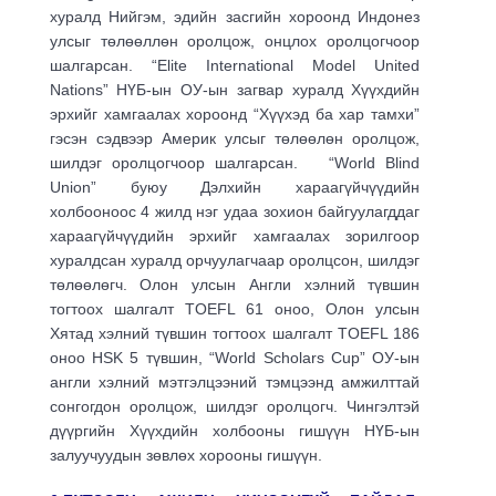
хуралд Нийгэм, эдийн засгийн хороонд Индонез
улсыг төлөөллөн оролцож, онцлох оролцогчоор
шалгарсан. “Elite International Model United
Nations” НҮБ-ын ОУ-ын загвар хуралд Хүүхдийн
эрхийг хамгаалах хороонд “Хүүхэд ба хар тамхи”
гэсэн сэдвээр Америк улсыг төлөөлөн оролцож,
шилдэг оролцогчоор шалгарсан. “World Blind
Union” буюу Дэлхийн хараагүйчүүдийн
холбооноос 4 жилд нэг удаа зохион байгуулагддаг
хараагүйчүүдийн эрхийг хамгаалах зорилгоор
хуралдсан хуралд орчуулагчаар оролцсон, шилдэг
төлөөлөгч. Олон улсын Англи хэлний түвшин
тогтоох шалгалт TOEFL 61 оноо, Олон улсын
Хятад хэлний түвшин тогтоох шалгалт TOEFL 186
оноо HSK 5 түвшин, “World Scholars Cup” ОУ-ын
англи хэлний мэтгэлцээний тэмцээнд амжилттай
сонгогдон оролцож, шилдэг оролцогч. Чингэлтэй
дүүргийн Хүүхдийн холбооны гишүүн НҮБ-ын
залуучуудын зөвлөх хорооны гишүүн.