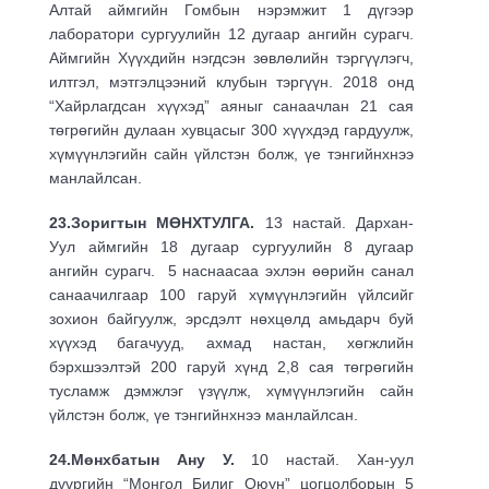
Алтай аймгийн Гомбын нэрэмжит 1 дүгээр
лаборатори сургуулийн 12 дугаар ангийн сурагч.
Аймгийн Хүүхдийн нэгдсэн зөвлөлийн тэргүүлэгч,
илтгэл, мэтгэлцээний клубын тэргүүн. 2018 онд
“Хайрлагдсан хүүхэд” аяныг санаачлан 21 сая
төгрөгийн дулаан хувцасыг 300 хүүхдэд гардуулж,
хүмүүнлэгийн сайн үйлстэн болж, үе тэнгийнхнээ
манлайлсан.
23.Зоригтын МӨНХТУЛГА.
13 настай. Дархан-
Уул аймгийн 18 дугаар сургуулийн 8 дугаар
ангийн сурагч. 5 наснаасаа эхлэн өөрийн санал
санаачилгаар 100 гаруй хүмүүнлэгийн үйлсийг
зохион байгуулж, эрсдэлт нөхцөлд амьдарч буй
хүүхэд багачууд, ахмад настан, хөгжлийн
бэрхшээлтэй 200 гаруй хүнд 2,8 сая төгрөгийн
тусламж дэмжлэг үзүүлж, хүмүүнлэгийн сайн
үйлстэн болж, үе тэнгийнхнээ манлайлсан.
24.Мөнхбатын Ану У.
10 настай. Хан-уул
дүүргийн “Монгол Билиг Оюун” цогцолборын 5