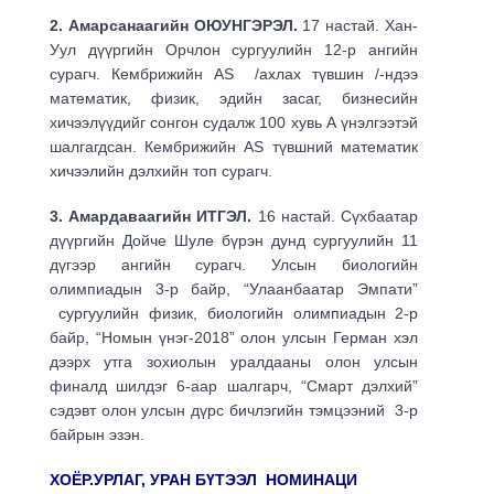
2. Амарсанаагийн ОЮУНГЭРЭЛ.
17 настай. Хан-
Уул дүүргийн Орчлон сургуулийн 12-р ангийн
сурагч. Кембрижийн AS /ахлах түвшин /-ндээ
математик, физик, эдийн засаг, бизнесийн
хичээлүүдийг сонгон судалж 100 хувь А үнэлгээтэй
шалгагдсан. Кембрижийн AS түвшний математик
хичээлийн дэлхийн топ сурагч.
3. Амардаваагийн ИТГЭЛ.
16 настай. Сүхбаатар
дүүргийн Дойче Шуле бүрэн дунд сургуулийн 11
дүгээр ангийн сурагч. Улсын биологийн
олимпиадын 3-р байр, “Улаанбаатар Эмпати”
сургуулийн физик, биологийн олимпиадын 2-р
байр, “Номын үнэг-2018” олон улсын Герман хэл
дээрх утга зохиолын уралдааны олон улсын
финалд шилдэг 6-аар шалгарч, “Смарт дэлхий”
сэдэвт олон улсын дүрс бичлэгийн тэмцээний 3-р
байрын эзэн.
ХОЁР.УРЛАГ, УРАН БҮТЭЭЛ НОМИНАЦИ