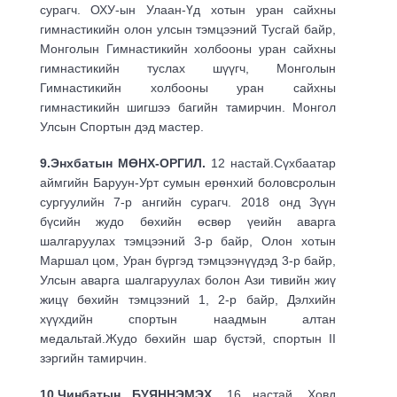
сурагч. ОХУ-ын Улаан-Үд хотын уран сайхны
гимнастикийн олон улсын тэмцээний Тусгай байр,
Монголын Гимнастикийн холбооны уран сайхны
гимнастикийн туслах шүүгч, Монголын
Гимнастикийн холбооны уран сайхны
гимнастикийн шигшээ багийн тамирчин. Монгол
Улсын Спортын дэд мастер.
9.Энхбатын МӨНХ-ОРГИЛ.
12 настай.Сүхбаатар
аймгийн Баруун-Урт сумын ерөнхий боловсролын
сургуулийн 7-р ангийн сурагч. 2018 онд Зүүн
бүсийн жудо бөхийн өсвөр үеийн аварга
шалгаруулах тэмцээний 3-р байр, Олон хотын
Маршал цом, Уран бүргэд тэмцээнүүдэд 3-р байр,
Улсын аварга шалгаруулах болон Ази тивийн жиү
жицү бөхийн тэмцээний 1, 2-р байр, Дэлхийн
хүүхдийн спортын наадмын алтан
медальтай.Жудо бөхийн шар бүстэй, спортын II
зэргийн тамирчин.
10.Чинбатын БУЯННЭМЭХ.
16 настай. Ховд