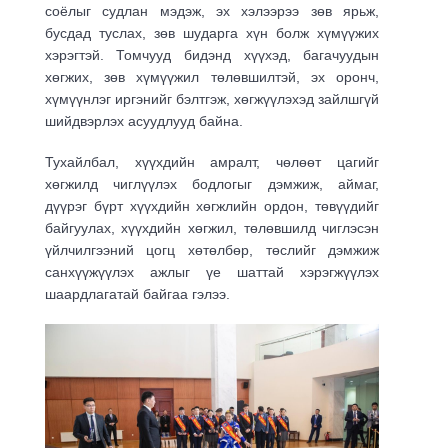
соёлыг судлан мэдэж, эх хэлээрээ зөв ярьж,
бусдад туслах, зөв шударга хүн болж хүмүүжих
хэрэгтэй. Томчууд бидэнд хүүхэд, багачуудын
хөгжих, зөв хүмүүжил төлөвшилтэй, эх оронч,
хүмүүнлэг иргэнийг бэлтгэж, хөгжүүлэхэд зайлшгүй
шийдвэрлэх асуудлууд байна.
Тухайлбал, хүүхдийн амралт, чөлөөт цагийг
хөгжилд чиглүүлэх бодлогыг дэмжиж, аймаг,
дүүрэг бүрт хүүхдийн хөгжлийн ордон, төвүүдийг
байгуулах, хүүхдийн хөгжил, төлөвшилд чиглэсэн
үйлчилгээний цогц хөтөлбөр, төслийг дэмжиж
санхүүжүүлэх ажлыг үе шаттай хэрэгжүүлэх
шаардлагатай байгаа гэлээ.