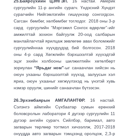
25.Баярсүхийн ЦЭНГЭЛ.
16 настай. Америк
сургуулийн 11-р ангийн сурагч. Үндэсний Хүндэт
сурагчийн Нийгэмлэгийн гишүүнээр сонгогдсон.
Сагсан бөмбөг, хөлбөмбөг тоглодог. 2018 оны 3-р
сард сургуулийн “Мэргэжил Сонгох өдөрлөг”-ийг
амжилттай зохион байгуулж 20-оод салбарын
манлайлагчтай ярилцаж зөвлөгөө авах боломжийг
сургуулийнхаа хүүхдүүдэд бий болгосон. 2018
оны 4-р сард Хөгжлийн бэрхшээлтэй хүүхэдтэй
эцэг эхийн холбооны шилжилтийн хөтөлбөрт
зориулан
“Ярьдаг ном”
-ыг санаачлан хийсэн нь
оюун ухааны бэрхшээлтэй хүүхэд, залуусын хэл
яриа, оюун ухааныг хөгжүүлэхэд нь үнэтэй хувь
нэмэр оруулж, шинийг санаачлан бүтээсэн.
26.Эрхэмбаярын АМГАЛАНТӨР.
16 настай.
Сэлэнгэ аймгийн Сүхбаатар сумын ерөнхий
боловсролын лаборатори 4 дүгээр сургуулийн 11
дүгээр ангийн сурагч. Сийлбэр, баримал, авто
загварын төрлөөр тогтмол хичээллж, 2017-2018
онуудда авто загварын тэмцээнд оролцож, 2,3-р