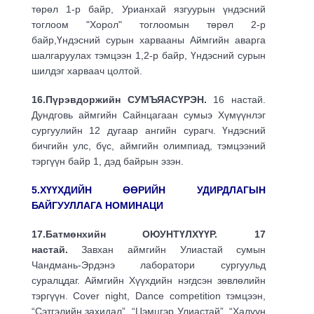
төрөл 1-р байр, Урианхай язгуурын үндэсний
тоглоом "Хорол" тоглоомын төрөл 2-р
байр,Үндэсний сурын харвааны Аймгийн аварга
шалгаруулах тэмцээн 1,2-р байр, Үндэсний сурын
шилдэг харваач цолтой.
16.Пүрэвдоржийн СУМЪЯАСҮРЭН.
16 настай.
Дундговь аймгийн Сайнцагаан сумыэ Хүмүүнлэг
сургуулийн 12 дугаар ангийн сурагч. Үндэсний
бичгийн улс, бүс, аймгийн олимпиад, тэмцээний
тэргүүн байр 1, дэд байрын эзэн.
5.ХҮҮХДИЙН ӨӨРИЙН УДИРДЛАГЫН
БАЙГУУЛЛАГА
НОМИНАЦИ
17.Батмөнхийн ОЮУНТҮЛХҮҮР. 17
настай.
Завхан аймгийн Улиастай сумын
Чандмань-Эрдэнэ лаборатори сургуульд
суралцдаг. Аймгийн Хүүхдийн нэгдсэн зөвлөлийн
тэргүүн. Cover night, Dance competition тэмцээн,
“Сэтгэлийн захидал”, “Цэмцгэр Улиастай”, “Халуун