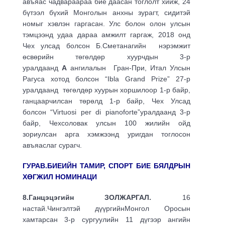
авъяас чадвараараа бие даасан тоглолт хийж, 24
бүтээл бүхий Монголын анхны зурагт, сидитэй
номыг хэвлэн гаргасан. Улс болон олон улсын
тэмцээнд удаа дараа амжилт гаргаж, 2018 онд
Чех улсад болсон Б.Сметанагийн нэрэмжит
өсвөрийн төгөлдөр хуурчдын 3-р
уралдаанд
А
ангилалын Гран-При, Итал Улсын
Рагуса хотод болсон “Ibla Grand Prize” 27-р
уралдаанд төгөлдөр хуурын хоршилоор 1-р байр,
ганцаарчилсан төрөлд 1-р байр, Чех Улсад
болсон “Virtuosi per di pianoforte”уралдаанд 3-р
байр, Чехсоловак улсын 100 жилийн ойд
зориулсан арга хэмжээнд уригдан тоглосон
авъяаслаг сурагч.
ГУРАВ.БИЕИЙН ТАМИР, СПОРТ БИЕ БЯЛДРЫН
ХӨГЖИЛ НОМИНАЦИ
8.Ганцэцэгийн ЗОЛЖАРГАЛ.
16
настай.Чингэлтэй дүүргийнМонгол Оросын
хамтарсан 3-р сургуулийн 11 дүгээр ангийн