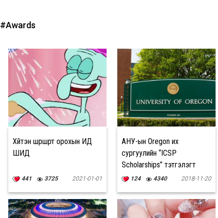
#Awards
Хүйтэн шүршүүрт орохын ИД
АНУ-ын Oregon их
ШИД
сургуулийн “ICSP
Scholarships” тэтгэлэгт
хөтөлбөр зарлагдлаа
441
3725
2021-01-01
124
4340
2018-11-20