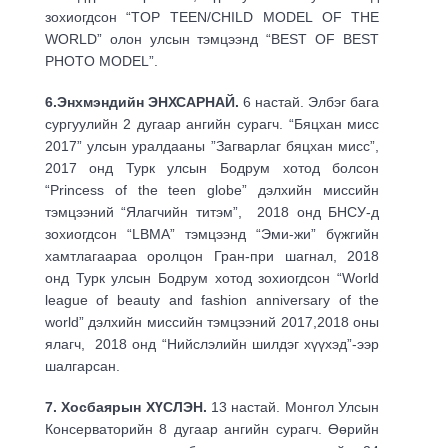
зохиогдсон “TOP TEEN/CHILD MODEL OF THE
WORLD” олон улсын тэмцээнд “BEST OF BEST
PHOTO MODEL”.
6.Энхмэндийн ЭНХСАРНАЙ.
6 настай. Элбэг бага
сургуулийн 2 дугаар ангийн сурагч. “Бяцхан мисс
2017” улсын уралдааны ”Загварлаг бяцхан мисс”,
2017 онд Турк улсын Бодрум хотод болсон
“Princess of the teen globe” дэлхийн миссийн
тэмцээний “Ялагчийн титэм”, 2018 онд БНСУ-д
зохиогдсон “LBMA” тэмцээнд “Эми-жи” бүжгийн
хамтлагаараа оролцон Гран-при шагнал, 2018
онд Турк улсын Бодрум хотод зохиогдсон “World
league of beauty and fashion anniversary of the
world” дэлхийн миссийн тэмцээний 2017,2018 оны
ялагч, 2018 онд “Нийслэлийн шилдэг хүүхэд”-ээр
шалгарсан.
7. Хосбаярын ХҮСЛЭН.
13 настай. Монгол Улсын
Консерваторийн 8 дугаар ангийн сурагч. Өөрийн