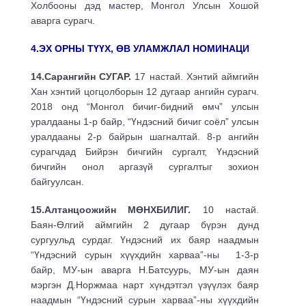
Холбооны дэд мастер, Монгол Улсын Хошой
аварга сурагч.
4.ЭХ ОРНЫ ТҮҮХ, ӨВ УЛАМЖЛАЛ НОМИНАЦИ
14.Сарангийн СУГАР.
17 настай. Хэнтий аймгийн
Хан хэнтий цогцолборын 12 дугаар ангийн сурагч.
2018 онд “Монгол бичиг-бидний өмч” улсын
уралдааны 1-р байр, “Үндэсний бичиг соёл” улсын
уралдааны 2-р байрын шагналтай. 8-р ангийн
сурагчдад Бийрэн бичгийн сургалт, Үндэсний
бичгийн онол аргазүй сургалтыг зохион
байгуулсан.
15.Алтанцоожийн МӨНХБИЛИГ.
10 настай.
Баян-Өлгий аймгийн 2 дугаар бүрэн дунд
сургуульд сурдаг. Үндэсний их баяр наадмын
“Үндэсний сурын хүүхдийн харваа”-ны 1-3-р
байр, МУ-ын аварга Н.Батсуурь, МУ-ын даян
мэргэн Д.Норжмаа нарт хүндэтгэл үзүүлэх баяр
наадмын “Үндэсний сурын харваа”-ны хүүхдийн