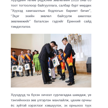
Хүүхдийн төлөө үндэсний зөвлөлийн 2018 оны 03
тоот тогтоолоор байгууллага, салбар бүрт мөрдөх
“Хүүхэд хамгааллын бодлогын баримт бичиг”,
“Эцэг эхийн зөвлөл байгуулж ажиллах
зөвлөмжийг” баталсан гэдгийг Ерөнхий сайд
тэмдэглэлээ.
Хүүхдүүд та бүхэн хичээл сурлагадаа шамдаж, үе
тэнгийнхнээ зөв үлгэрлэн манлайлж, цахим орчны
ёс зүйтэй хэрэглээг хэвшүүлэх, эх орныхоо түүх