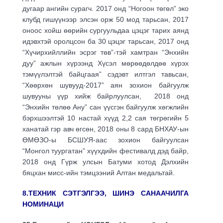
дугаар ангийн сурагч. 2017 онд “Ногоон төгөл” эко
клубд гишүүнээр элсэн орж 50 мод тарьсан, 2017
оноос хойш өөрийн сургуульдаа цэцэг тарих аянд
идэвхтэй оролцсон ба 30 цэцэг тарьсан, 2017 онд
“Хүчирхийллийн эсрэг төв”-тэй хамтран “Энхийн
дуу” ажлын хүрээнд Хүсэл мөрөөдөлдөө хүрэх
тэмүүлэлтэй байцгаая” сэдэвт илтгэл тавьсан,
“Хөөрхөн шувууд-2017” аян зохион байгуулж
шувууны үүр хийж байрлуулсан, 2018 онд
“Энхийн төлөө Ану” сан үүсгэн байгуулж хөгжлийн
бэрхшээлтэй 10 настай хүүд 2,2 сая төгрөгийн 5
ханатай гэр авч өгсөн, 2018 оны 8 сард БНХАУ-ын
ӨМӨЗО-ы БСШУЯ-аас зохион байгуулсан
“Монгол туургатан” хүүхдийн фестивалд дэд байр,
2018 онд Гүрж улсын Батуми хотод Дэлхийн
бяцхан мисс-ийн тэмцээний Алтан медальтай.
8.ТЕХНИК СЭТГЭЛГЭЭ, ШИНЭ САНААЧИЛГА
НОМИНАЦИ