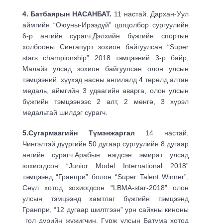
4. Батбаярын НАСАНБАТ.
11 настай. Дархан-Уул
аймгийн “Оюуны-Ирээдүй” цогцолбор сургуулийн
6-р ангийн сурагч.Дэлхийн бүжгийн спортын
холбооны Сингапурт зохион байгуулсан “Super
stars championship” 2018 тэмцээний 3-р байр,
Малайз улсад зохион байгуулсан олон улсын
тэмцээний хүүхэд насны ангилалд 4 төрөлд алтан
медаль, аймгийн 3 удаагийн аварга, олон улсын
бүжгийн тэмцээнээс 2 алт, 2 мөнгө, 3 хүрэл
медальтай шилдэг сурагч.
5.Сугармаагийн Түмэнжаргал
14 настай.
Чингэлтэй дүүргийн 50 дугаар сургуулийн 8 дугаар
ангийн сурагч.Арабын нэгдсэн эмират улсад
зохиогдсон “Junior Model International 2018”
тэмцээнд “Гранпри” болон “Super Talent Winner”,
Сөүл хотод зохиогдсон “LBMA-star-2018” олон
улсын тэмцээнд хамтлаг бүжгийн тэмцээнд
Гранпри, “12 дугаар шилтгээн” урн сайхны киноны
гол дүрийн жүжигчин, Гүрж улсын Батума хотод