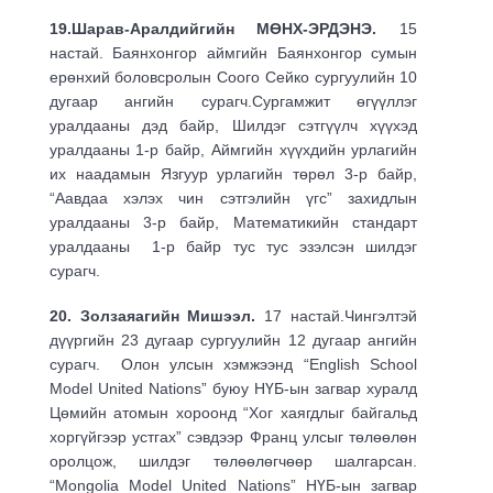
19.Шарав-Аралдийгийн МӨНХ-ЭРДЭНЭ.
15
настай. Баянхонгор аймгийн Баянхонгор сумын
ерөнхий боловсролын Соого Сейко сургуулийн 10
дугаар ангийн сурагч.Сургамжит өгүүллэг
уралдааны дэд байр, Шилдэг сэтгүүлч хүүхэд
уралдааны 1-р байр, Аймгийн хүүхдийн урлагийн
их наадамын Язгуур урлагийн төрөл 3-р байр,
“Аавдаа хэлэх чин сэтгэлийн үгс” захидлын
уралдааны 3-р байр, Математикийн стандарт
уралдааны 1-р байр тус тус эзэлсэн шилдэг
сурагч.
20. Золзаяагийн Мишээл.
17 настай.Чингэлтэй
дүүргийн 23 дугаар сургуулийн 12 дугаар ангийн
сурагч. Олон улсын хэмжээнд “English School
Model United Nations” буюу НҮБ-ын загвар хуралд
Цөмийн атомын хороонд “Хог хаягдлыг байгальд
хоргүйгээр устгах” сэвдээр Франц улсыг төлөөлөн
оролцож, шилдэг төлөөлөгчөөр шалгарсан.
“Mongolia Model United Nations” НҮБ-ын загвар