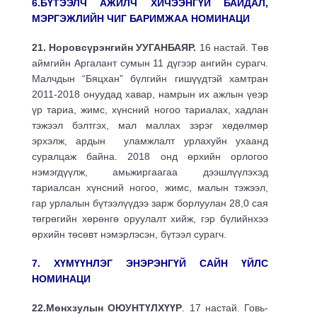
6.БҮТЭЭЛЧ АЖИЛЧ ХИЧЭЭНГҮЙ БАЙДАЛ,
МЭРГЭЖЛИЙН ЧИГ БАРИМЖАА
НОМИНАЦИ
21. Норовсүрэнгийн УУГАНБАЯР.
16 настай. Төв
аймгийн Аргалант сумын 11 дүгээр ангийн сурагч.
Малчдын “Бяцхан” бүлгийн гишүүдтэй хамтран
2011-2018 онуудад хавар, намрын их ажлын үеэр
үр тариа, жимс, хүнсний ногоо тариалах, хадлан
тэжээл бэлтгэх, мал маллах зэрэг хөдөлмөр
эрхэлж, ардын уламжлалт урлахуйн ухаанд
суралцаж байна. 2018 онд өрхийн орлогоо
нэмэгдүүлж, амьжиргаагаа дээшлүүлэхэд
тариалсан хүнсний ногоо, жимс, малын тэжээл,
гар урлалын бүтээлүүдээ зарж борлуулан 28,0 сая
төгрөгийн хөрөнгө оруулалт хийж, гэр бүлийнхээ
өрхийн төсөвт нэмэрлэсэн, бүтээл сурагч.
7. ХҮМҮҮНЛЭГ ЭНЭРЭНГҮЙ САЙН ҮЙЛС
НОМИНАЦИ
22.Мөнхзулын ОЮУНТҮЛХҮҮР
. 17 настай. Говь-