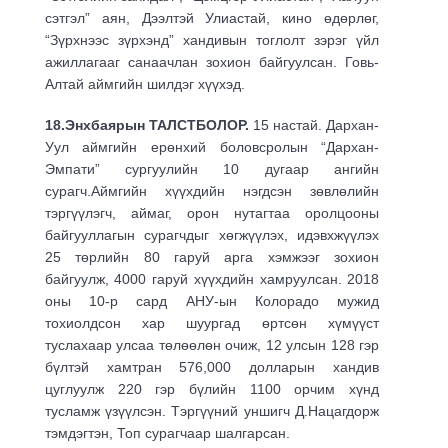
сэтгэл” аян, Дээлтэй Улиастай, кино өдөрлөг,
“Зүрхнээс зүрхэнд” хандивын тоглолт зэрэг үйл
ажиллагааг санаачлан зохион байгуулсан. Говь-
Алтай аймгийн шилдэг хүүхэд.
18.Энхбаярын ТАЛСТБОЛОР
.
15 настай. Дархан-
Уул аймгийн ерөнхий боловсролын “Дархан-
Эмпати” сургуулийн 10 дугаар ангийн
сурагч.Аймгийн хүүхдийн нэгдсэн зөвлөлийн
тэргүүлэгч, аймаг, орон нутагтаа оролцооны
байгууллагын сурагчдыг хөгжүүлэх, идэвхжүүлэх
25 төрлийн 80 гаруй арга хэмжээг зохион
байгуулж, 4000 гаруй хүүхдийн хамруулсан. 2018
оны 10-р сард АНУ-ын Колорадо мужид
тохиолдсон хар шуургад өртсөн хүмүүст
туслахаар улсаа төлөөлөн очиж, 12 улсын 128 гэр
бүлтэй хамтран 576,000 долларын хандив
цуглуулж 220 гэр бүлийн 1100 орчим хүнд
тусламж үзүүлсэн. Тэргүүний уншигч Д.Нацагдорж
тэмдэгтэн, Топ сурагчаар шалгарсан.