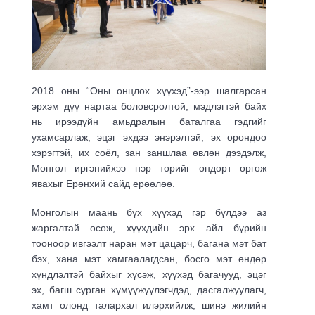
2018 оны “Оны онцлох хүүхэд”-ээр шалгарсан
эрхэм дүү нартаа боловсролтой, мэдлэгтэй байх
нь ирээдүйн амьдралын баталгаа гэдгийг
ухамсарлаж, эцэг эхдээ энэрэлтэй, эх орондоо
хэрэгтэй, их соёл, зан заншлаа өвлөн дээдэлж,
Монгол иргэнийхээ нэр төрийг өндөрт өргөж
явахыг Ерөнхий сайд ерөөлөө.
Монголын маань бүх хүүхэд гэр бүлдээ аз
жаргалтай өсөж, хүүхдийн эрх айл бүрийн
тооноор ивгээлт наран мэт цацарч, багана мэт бат
бэх, хана мэт хамгаалагдсан, босго мэт өндөр
хүндлэлтэй байхыг хүсэж, хүүхэд багачууд, эцэг
эх, багш сурган хүмүүжүүлэгчдэд, дасгалжуулагч,
хамт олонд талархал илэрхийлж, шинэ жилийн