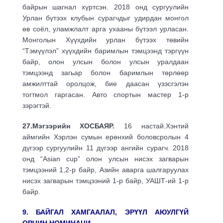
байрын шагнал хүртсэн. 2018 онд сургуулийн
Урлан бүтээх клубын сурагчдыг удирдан монгол
өв соёл, уламжлалт арга ухааны бүтээл урласан.
Монголын Хүүхдийн урлан бүтээх төвийн
“Тэмүүлэл” хүүхдийн баримлын тэмцээнд тэргүүн
байр, олон улсын болон улсын уралдаан
тэмцээнд загьар болон баримлын төрлөөр
амжилттай оролцож, бие даасан үзэсгэлэн
тогтмол гаргасан. Авто спортын мастер 1-р
зэрэгтэй.
27.Мэгзэрийн ХОСБАЯР.
16 настай.Хэнтий
аймгийн Хэрлэн сумын ерөнхий боловсролын 4
дүгээр сургуулийн 11 дүгээр ангийн сурагч. 2018
онд “Asian cup” олон улсын нисэх загварын
тэмцээний 1,2-р байр, Азийн аварга шалгаруулах
нисэх загварын тэмцээний 1-р байр, УАШТ-ий 1-р
байр.
9. БАЙГАЛ ХАМГААЛАЛ, ЭРҮҮЛ АЮУЛГҮЙ