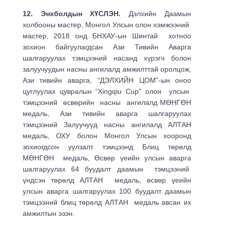
12. Энхболдын ХҮСЛЭН.
Дэлхийн Даамын
холбооны мастер, Монгол Улсын олон хэмжээний
мастер, 2018 онд БНХАУ-ын Шинтай хотноо
зохион байгуулагдсан Ази Тивийн Аварга
шалгаруулах тэмцээний насанд хүрэгч болон
залуучуудын насны ангилалд амжилттай оролцож,
Ази тивийн аварга, “ДЭЛХИЙН ЦОМ”-ын оноо
цуглуулах цувралын “Xingqiu Cup” олон улсын
тэмцээний өсвөрийн насны ангилалд МӨНГӨН
медаль, Ази тивийн аварга шалгаруулах
тэмцээний Залуучууд насны ангилалд АЛТАН
медаль, ОХУ болон Монгол Улсын хооронд
зохиогдсон уулзалт тэмцээнд Блиц төрөлд
МӨНГӨН медаль, Өсвөр үеийн улсын аварга
шалгаруулах 64 буудалт даамын тэмцээний
үндсэн төрөлд АЛТАН медаль, өсвөр үеийн
улсын аварга шалгаруулах 100 буудалт даамын
тэмцээний блиц төрөлд АЛТАН медаль авсан их
амжилтын эзэн.