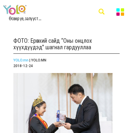
Өсвөр үе, залууст ...
ФОТО: Ерөнхий сайд “Оны онцлох
хүүхдүүдэд" шагнал гардууллаа
YOLO.mn
| YOLO.MN
2018-12-24