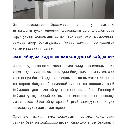
Энд шоколадан бүтээлүүдээс гадна уг амттаны
түүх, какаоны тухай, өнөөгийн шоколадны ертөнц болон арав
гаруй улсын шоколадны хөгжил гэх зэрэг олон мэдээллийг
самбар дээр байршуулжээ. Үүнээс хамгийн сонирхолтой
нэгэн мэдээллийг хүргэе.
ЭМЭГТЭЙЧҮҮД ЯАГААД ШОКОЛАДАНД ДУРТАЙ БАЙДАГ ВЭ
?
Олон судалгаанаас үзвэл эмэгтэйчүүд шоколадыг илүү
хэрэглэдэг. Учир нь эмэгтэй хүний биед фимелатины хэмжээ
харьцангуй бага байдаг. Энэхүү фимелатин нь сэтгэл санааны
тогтвортой байдалтай хамаатай тул сэтгэл санааны тавгүй
байдлаас үүдэн эмэгтэйчүүд хэрэглэх нь элбэг. Тэнцвэргүй
байдал үүсэхэд өөрийгөө эмчлэх инстинктээрээ шоколад
иддэг ажээ. Эмэгтэйчүүд эрэгтэйчүүдтэй харьцуулахад илүү их
шоколад худалдан авдаг шүү дээ.
Олон зуун жилийн турш шоколадыг нэр хүнд, хайр, сайн
сайхан бүхэнтэй холбосоор ирсэн. Хайр дурлалын баяраар ч