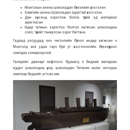
Монголын анхны шоколадан бүтээлийн үзэсгэлэн
Хамгийн анхны Шоколадан зурагтай үзэсгэлэн
Дан хүнсэнд хэрэглэж болох түүхий эд материал
ашигласан
Өдөр тутмын хэрэглээ болтол хөгжсөн шоколадны
соёл, түүхийг таниулсан зэрэг багтана.
Гадаад улсуудад энэ чиглэлийн бүтээл өндөр хөгжсөн ч
Монголд анх удаа гарч буй уг үзэсгэлэнгийн бүтээлүүдээс
хамтдаа сонирхоцгооё.
Галерейн давхарт лифтнээс буумагц л бидний амтархан
иддэг шоколадны үнэр, шоколадан Титаник хөлөг онгоцны
хамтаар биднийг угтсан юм.