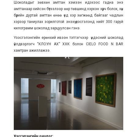
Шоколадыг зөвхөн амттан хэмээн идэхээс гадна энэ
амттанаар хийсэн бүтээлээр өөр төвшинд хэрхэн хүрч болох, хүн
бүрийн дуртай амттан өнөө үед хэр хөгжөөд байгааг чадлын
хэрээр таниулах зорилготой энэхүү үзэсгэлэнд нийт 300 гаруй
килограмм шоколад зарцуулсан гэнэ.
Үзэсгэлэнгийн ерөнхий ивээн тэтгэгчээр үндэсний шоколад
үйлдвэрлэгч “КЛОУН АХ” ХХК болон CIELO FOOD N BAR
хамтран ажиллажээ.
Үзэсгэлэнгийн онцлог: