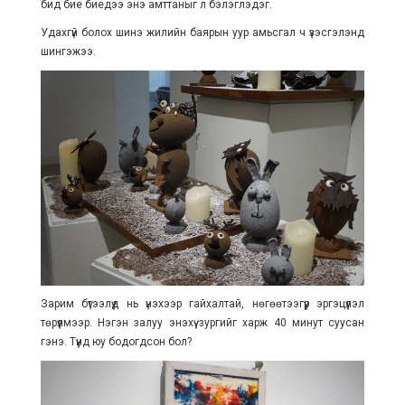
бид бие биедээ энэ амттаныг л бэлэглэдэг.
Удахгүй болох шинэ жилийн баярын уур амьсгал ч үзэсгэлэнд
шингэжээ.
Зарим бүтээлүүд нь үнэхээр гайхалтай, нөгөөтээгүүр эргэцүүлэл
төрүүлмээр. Нэгэн залуу энэхүү зургийг харж 40 минут суусан
гэнэ. Түүнд юу бодогдсон бол?