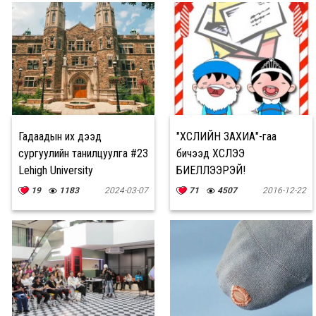
Гадаадын их дээд
"ХҮСЛИЙН ЗАХИА"-гаа
сургуулийн танилцуулга #23
бичээд ХҮСЛЭЭ
Lehigh University
БИЕЛҮҮЛЭЭРЭЙ!
19
1183
2024-03-07
71
4507
2016-12-22