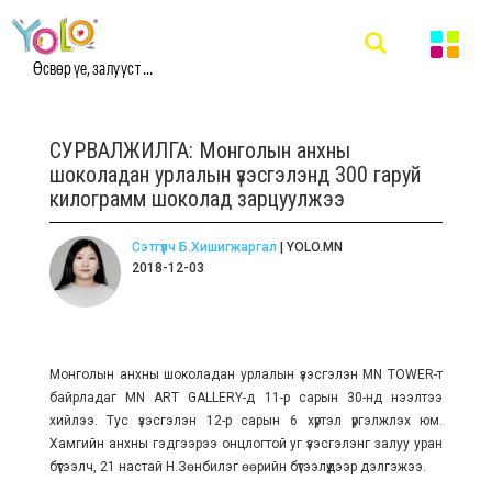
Өсвөр үе, залууст ...
СУРВАЛЖИЛГА: Монголын анхны
шоколадан урлалын үзэсгэлэнд 300 гаруй
килограмм шоколад зарцуулжээ
Сэтгүүлч Б.Хишигжаргал
| YOLO.MN
2018-12-03
Монголын анхны шоколадан урлалын үзэсгэлэн MN TOWER-т
байрладаг MN ART GALLERY-д 11-р сарын 30-нд нээлтээ
хийлээ. Тус үзэсгэлэн 12-р сарын 6 хүртэл үргэлжлэх юм.
Хамгийн анхны гэдгээрээ онцлогтой уг үзэсгэлэнг залуу уран
бүтээлч, 21 настай Н.Зөнбилэг өөрийн бүтээлүүдээр дэлгэжээ.