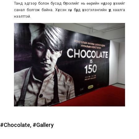
Танд эдгээр болон бусад бүтээлийг нь өөрийн нүдээр үзэхийг
санал болгож байна. Хүссэн хүн бүрд үзэсгэлэнгийн үүд хаалга
нээлттэй.
#Chocolate,
#Gallery