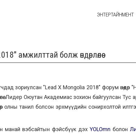
ЭНТЕРТАЙНМЕНТ
18" амжилттай болж өндөрлөлөө
дад зориулсан "Lead Х Мongolia 2018" форум өнөөдөр 
өө.
Лидер Оюутан Академиас зохион байгуулсан
Тус а
өр олны танил болсон эрхмүүдийн сонирхолтой илтгэли
эхлэн манай вэбсайтын фэйсбүүк дэх
YOLOmn
болон
Л