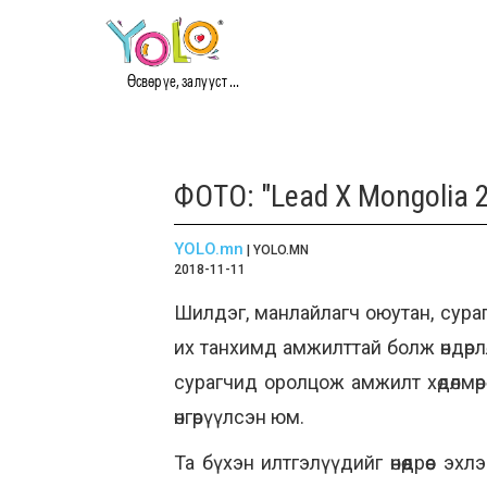
Өсвөр үе, залууст ...
ФОТО: "Lead X Mongolia 20
YOLO.mn
| YOLO.MN
2018-11-11
Шилдэг, манлайлагч оюутан, сурагч
их танхимд амжилттай болж өндөрлөл
сурагчид оролцож амжилт хөдөлмөрө
өнгөрүүлсэн юм.
Та бүхэн илтгэлүүдийг өнөөдрөөс 