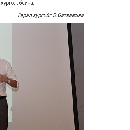
 хүргэж байна.
Гэрэл зургийг Э.Батзавъяа