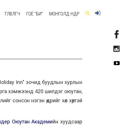
ТӨЛӨВЛӨГЧ
ГОЁ "БИ"
МОНГОЛД ӨНӨӨДӨР
"Holiday Inn" зочид буудлын хурлын
рга хэмжээнд 420 шилдэг оюутан,
йг сонсон нэгэн өдрийг хөл хөөртэй
идер Оюутан Академи
йн хуудсаар