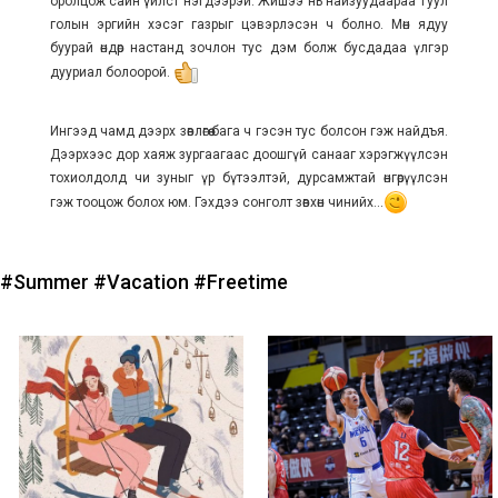
оролцож сайн үйлст нэгдээрэй. Жишээ нь найзуудаараа Туул
голын эргийн хэсэг газрыг цэвэрлэсэн ч болно. Мөн ядуу
буурай өндөр настанд зочлон тус дэм болж бусдадаа үлгэр
дууриал болоорой.
Ингээд чамд дээрх зөвлөгөө бага ч гэсэн тус болсон гэж найдъя.
Дээрхээс дор хаяж зургаагаас доошгүй санааг хэрэгжүүлсэн
тохиолдолд чи зуныг үр бүтээлтэй, дурсамжтай өнгөрүүлсэн
гэж тооцож болох юм. Гэхдээ сонголт зөвхөн чинийх...
#Summer
#Vacation
#Freetime