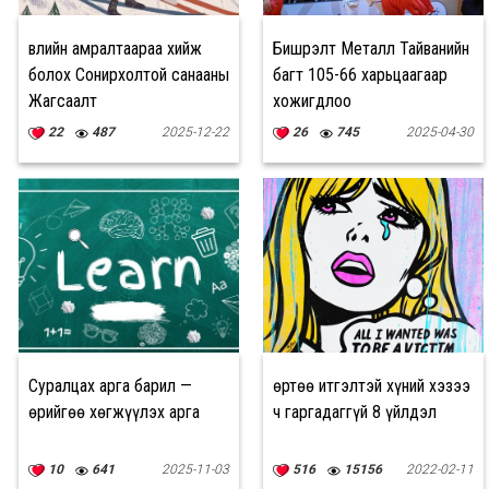
Өвлийн амралтаараа хийж
Бишрэлт Металл Тайванийн
болох Сонирхолтой санааны
багт 105-66 харьцаагаар
Жагсаалт
хожигдлоо
22
487
2025-12-22
26
745
2025-04-30
Суралцах арга барил —
Өөртөө итгэлтэй хүний хэзээ
Өөрийгөө хөгжүүлэх арга
ч гаргадаггүй 8 үйлдэл
10
641
2025-11-03
516
15156
2022-02-11