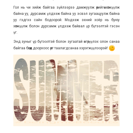
Гол нь чи хийж байгаа зүйлээрээ дамжуулж өөрийгөө хөгжүүлж
байна уу, дурсамж үлдээж байна уу эсвэл зугаацуулж байна
уу гэдгээ сайн бодоорой. Мэдээж эхний хоёр нь буюу
хөгжүүлж болон дурсамж үлдээж байвал үр бүтээлтэй гэсэн
үг.
Энд зуныг үр бүтээлтэй болон зугаатай өнгөрүүлэх олон санаа
байгаа бөгөөд доорхоос өөрт таалагдсанаа хэрэгжүүлээрэй!