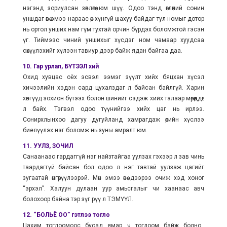
нэгэнд зориулсан зөвлөгөө юм шүү. Одоо тэнд өглөөний сонин
уншдаг өвөө эмээ нараас өөр хүнгүй шахуу байдаг тул номыг дотор
нь ортол унших нам гүм тухтай орчин бүрдэх боломжтой гэсэн
үг. Тиймээс чиний уншихыг хүсдэг ном чамаар хуудсаа
сөхүүлэхийг хүлээн тавиур дээр байж ядан байгаа даа.
10. Гар урлал, БҮТЭЭЛ хий
Охид хувцас оёх эсвэл ээмэг зүүлт хийх бяцхан хүсэл
хичээлийн хэдэн сард цухалздаг л байсан байлгүй. Харин
хөвгүүд зохион бүтээх болон шинийг сэдэж хийх талаар мөрөөддөг
л байх. Тэгвэл одоо түүнийгээ хийх цаг нь ирлээ.
Сонирхлынхоо дагуу дугуйланд хамрагдаж өөрийн хүслээ
биелүүлэх нэг боломж нь зуны амралт юм.
11. УУЛЗ, ЗОЧИЛ
Санаанаас гардаггүй нэг найзтайгаа уулзах гэхээр л зав чинь
таардаггүй байсан бол одоо л нэг тавтай уулзаж цагийг
зугаатай өнгөрүүлээрэй. Мөн эмээ өвөө дээрээ очиж хэд хоног
“эрхэл”. Халуун дулаан уур амьсгалыг чи хаанаас авч
болохоор байна тэр зүг рүү л ТЭМҮҮЛ.
12. “БОЛЬЁ ОО” гэтлээ тогло
Цахим тоглоомоос бусад ямар ч тоглоом байж болно.