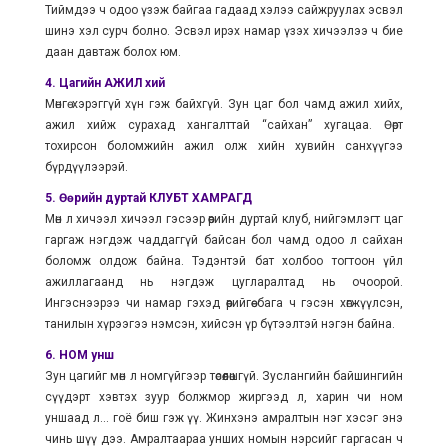
Тиймдээ ч одоо үзэж байгаа гадаад хэлээ сайжруулах эсвэл
шинэ хэл сурч болно. Эсвэл ирэх намар үзэх хичээлээ ч бие
даан давтаж болох юм.
4. Цагийн АЖИЛ хий
Мөнгө хэрэггүй хүн гэж байхгүй. Зун цаг бол чамд ажил хийх,
ажил хийж сурахад хангалттай “сайхан” хугацаа. Өөрт
тохирсон боломжийн ажил олж хийн хувийн санхүүгээ
бүрдүүлээрэй.
5. Өөрийн дуртай КЛУБТ ХАМРАГД
Мөн л хичээл хичээл гэсээр өөрийн дуртай клуб, нийгэмлэгт цаг
гаргаж нэгдэж чаддаггүй байсан бол чамд одоо л сайхан
боломж олдож байна. Тэдэнтэй бат холбоо тогтоон үйл
ажиллагаанд нь нэгдэж цугларалтад нь очоорой.
Ингэснээрээ чи намар гэхэд өөрийгөө бага ч гэсэн хөгжүүлсэн,
танилын хүрээгээ нэмсэн, хийсэн үр бүтээлтэй нэгэн байна.
6. НОМ унш
Зун цагийг мөн л номгүйгээр төсөөлөшгүй. Зуслангийн байшингийн
сүүдэрт хэвтэх зуур болжмор жиргээд л, харин чи ном
уншаад л... гоё биш гэж үү. Жинхэнэ амралтын нэг хэсэг энэ
чинь шүү дээ. Амралтаараа унших номын нэрсийг гаргасан ч