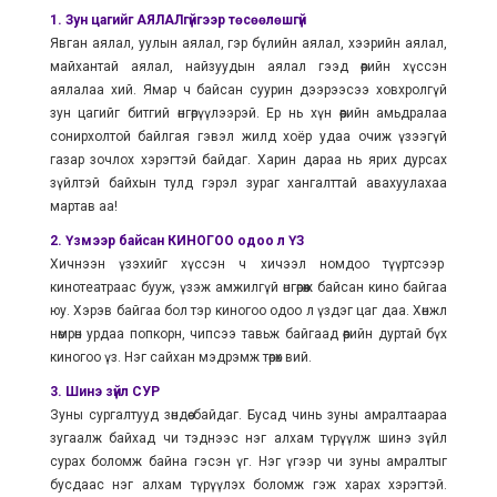
1. Зун цагийг АЯЛАЛгүйгээр төсөөлөшгүй
Явган аялал, уулын аялал, гэр бүлийн аялал, хээрийн аялал,
майхантай аялал, найзуудын аялал гээд өөрийн хүссэн
аялалаа хий. Ямар ч байсан суурин дээрээсээ ховхролгүй
зун цагийг битгий өнгөрүүлээрэй. Ер нь хүн өөрийн амьдралаа
сонирхолтой байлгая гэвэл жилд хоёр удаа очиж үзээгүй
газар зочлох хэрэгтэй байдаг. Харин дараа нь ярих дурсах
зүйлтэй байхын тулд гэрэл зураг хангалттай авахуулахаа
мартав аа!
2. Үзмээр байсан КИНОГОО одоо л ҮЗ
Хичнээн үзэхийг хүссэн ч хичээл номдоо түүртсээр
кинотеатраас бууж, үзэж амжилгүй өнгөрөөж байсан кино байгаа
юу. Хэрэв байгаа бол тэр киногоо одоо л үздэг цаг даа. Хөнжлөө
нөмрөн урдаа попкорн, чипсээ тавьж байгаад өөрийн дуртай бүх
киногоо үз. Нэг сайхан мэдрэмж төрөх вий.
3. Шинэ зүйл СУР
Зуны сургалтууд зөндөө байдаг. Бусад чинь зуны амралтаараа
зугаалж байхад чи тэднээс нэг алхам түрүүлж шинэ зүйл
сурах боломж байна гэсэн үг. Нэг үгээр чи зуны амралтыг
бусдаас нэг алхам түрүүлэх боломж гэж харах хэрэгтэй.