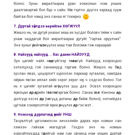
болно. Зуны амралтаараа уран зохиолын ном унших
даалгавартай бол бүр ч сайн. Мөн гэртээ дүүгээ хараад сууж
байгаа бол чамд энэ санаа яг тохирно.
7. Дуртай зүйлдээ өөрийгөө ХӨГЖҮҮЛ
Жишээ нь, чи дугуй унахыг маш их хүсдэг боловч тийм ч сайн
унаж чаддагүй бол амралтаараа дугуйг “гартаа оруулчих”.
Энэ зуныг өөрийгөө хөгжүүлэх маш том боломж гэж хараарай.
8. Найзууд найзууд... бас дахин НАЙЗУУД
Зун цагийг найз нөхөдгүйгээр төсөөлөшгүй. Найзууд хоорондоо
хэлэлцээд гоё санаанууд гаргаж болно. Жишээ нь бөөндөө
зуслан явах, цэцэрлэгт хүрээлэн паркаар зугаалах, хамтдаа
ойрын явган аялал хийх зэрэг эерэг юу ч сэдсэн болно. Гол
нь л цагийг зугаатай өнгөрүүлэх шүү дээ. Эсвэл хоорондоо
ярилцан өдөр өдрийн төлөвлөгөө гаргаж болно. Санаа өгвөл: Киноны өдөр,
дэлгүүр хэсэх өдөр (хөвгүүд дотаны өдөр байж болно), нэгнийдээ
цуглаж сонирхолтой яриа өрнүүлэх өдөр гэх мэт...
9. Номонд дурлагчид үүнийг УНШ
Тасралтгүй үргэлжилсэн хичээлийн дараа юун номын сан
хэмээн гайхаж магадгүй. Гэхдээ энэ нь номын
хорхойтнуудад төдийгүй нам гүм орчинд ном унших дуртай