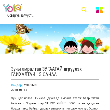
Өсвөр үе, залууст ...
Зуны амралтаа ЗУГААТАЙ өнгөрүүлэх
ГАЙХАЛТАЙ 15 САНАА
Сондор
| YOLO.MN
2018-06-13
Зун цаг ирлээ. Хичээл дуусаад амралт эхэлж баяр хөөртэй
байгаа ч “Гурван сар ЯГ ЮУ ХИЙНЭ ЭЭ?” гэсэн далдхан
бодол чамд байвал дараах зөвлөгөө голыг нь олох мэт тус болно.