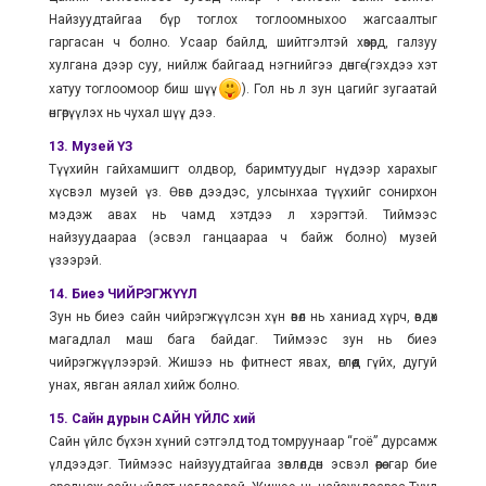
Найзуудтайгаа бүр тоглох тоглоомныхоо жагсаалтыг
гаргасан ч болно. Усаар байлд, шийтгэлтэй хөзөрд, галзуу
хулгана дээр суу, нийлж байгаад нэгнийгээ дөнгө (гэхдээ хэт
хатуу тоглоомоор биш шүү
). Гол нь л зун цагийг зугаатай
өнгөрүүлэх нь чухал шүү дээ.
13. Музей ҮЗ
Түүхийн гайхамшигт олдвор, баримтуудыг нүдээр харахыг
хүсвэл музей үз. Өвөг дээдэс, улсынхаа түүхийг сонирхон
мэдэж авах нь чамд хэтдээ л хэрэгтэй. Тиймээс
найзуудаараа (эсвэл ганцаараа ч байж болно) музей
үзээрэй.
14. Биеэ ЧИЙРЭГЖҮҮЛ
Зун нь биеэ сайн чийрэгжүүлсэн хүн өвөл нь ханиад хүрч, өвдөх
магадлал маш бага байдаг. Тиймээс зун нь биеэ
чийрэгжүүлээрэй. Жишээ нь фитнест явах, өглөөд гүйх, дугуй
унах, явган аялал хийж болно.
15. Сайн дурын САЙН ҮЙЛС хий
Сайн үйлс бүхэн хүний сэтгэлд тод томруунаар “гоё” дурсамж
үлдээдэг. Тиймээс найзуудтайгаа зөвлөлдөн эсвэл өөрөө гар бие