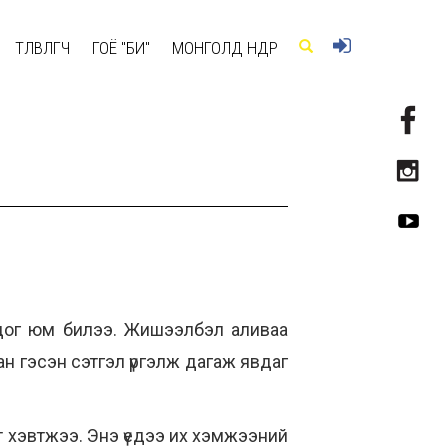
ТӨЛӨВЛӨГЧ
ГОЁ "БИ"
МОНГОЛД ӨНӨӨДӨР
ихдог юм билээ. Жишээлбэл аливаа
ан гэсэн сэтгэл үргэлж дагаж явдаг
т хэвтжээ. Энэ үедээ их хэмжээний