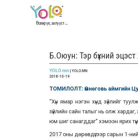
Өсвөр үе, залууст ...
Б.Оюун: Тэр бүхний эцэст
YOLO.mn
| YOLO.MN
2018-10-19
ТОМИЛОЛТ: Өмнөговь аймгийн Цу
“Хүн ямар нэгэн хүнд зүйлийг ту
зүйлийн сайн талыг нь олж хардаг,
юм шиг санагддаг” хэмээн ярих түү
2017 оны дөрөвдүгээр сарын 1-ний