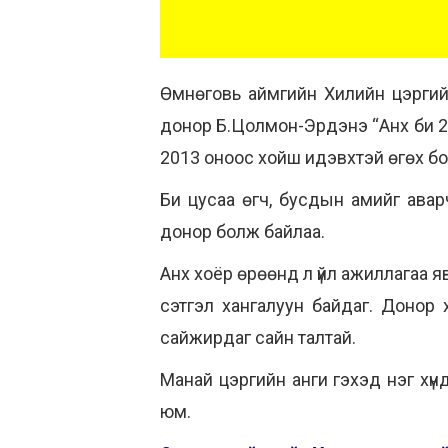
Өмнөговь аймгийн Хилийн цэргий
донор Б.Цолмон-Эрдэнэ “Анх би 20
2013 оноос хойш идэвхтэй өгөх бо
Би цусаа өгч, бусдын амийг ава
донор болж байлаа.
Анх хоёр өрөөнд л үйл ажиллагаа 
сэтгэл хангалуун байдаг. Донор х
сайжирдаг сайн талтай.
Манай цэргийн анги гэхэд нэг хүнд
юм.