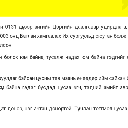
н 0131 дүгээр ангийн Цэргийн даалгавар удирдлага,
03 онд Батлан хамгаалах Их сургуульд оюутан болж о
лсон.
рч болох юм байна, тусалж чадах юм байна гэдгийг 
явуулдаг байсан цусны төв маань өнөөдөр ийм сайха
үн байна гэдэг бусдад цусаа өгч, тэдний амийг авр
эт донор, нэг ачтан донортой. Түүнчлэн тогтмол цуса