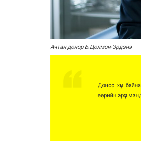
Ачтан донор Б.Цолмон-Эрдэнэ
Донор хүн байна
өөрийн эрүүл мэн