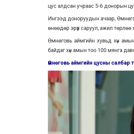
цус алдсан учраас 5-6 донорын цу
Ингээд доноруудын ачаар, Өмнөго
өнөөдөр эрүүл саруул, ажил төрлөө
Өмнөговь аймгийн хувьд хүн амын
байдаг хүн амын тоо 100 мянга да
Өмнөговь аймгийн цусны салбар т