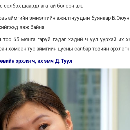
с сэлбэх шаардлагатай болсон аж.
вь аймгийн эмнэлгийн ажилтнуудын буянаар Б.Оюун 
 хийгээд явж байна.
 тоо 65 мянга гаруй гэдэг хэдий ч уул уурхай их 
всан хэмээн тус аймгийн цусны салбар төвийн эрхлэгч
өвийн эрхлэгч, их эмч Д.Туул