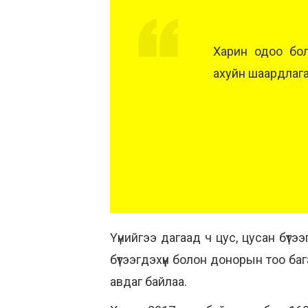
Харин одоо бол
ахуйн шаардлаг
Үүнийгээ дагаад ч цус, цусан бүт
бүтээгдэхүүн болон донорын тоо ба
авдаг байлаа.