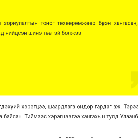
 зориулалтын тоног төхөөрөмжөөр бүрэн хангасан, 
ад нийцсэн шинэ төвтэй болжээ
ээгдэхүүний хэрэгцээ, шаардлага өндөр гардаг аж. Тэр
га байсан. Тиймээс хэрэгцээгээ хангахын тулд Улаанбаа