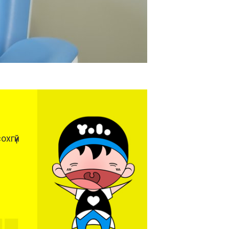
охгүй