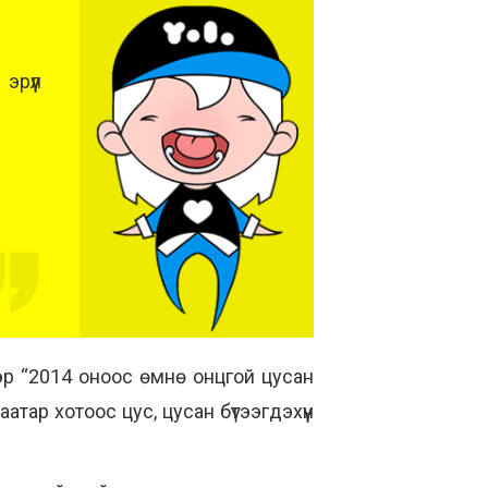
эрүүл
ээр “2014 оноос өмнө онцгой цусан
тар хотоос цус, цусан бүтээгдэхүүн