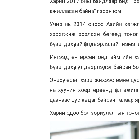
Харин 2017 оны байдлаар бид 168 
ажилласан байна” гэсэн юм.
Учир нь 2014 оноос Азийн хөгжл
хэрэгжиж эхэлсэн бөгөөд тоног 
бүтээгдэхүүний үйлдвэрлэлийг нэмэ
Ингээд өнгөрсөн онд аймгийн х
бүтээгдэхүүн үйлдвэрлэдэг байсан б
Энэхүү төсөл хэрэгжихээс өмнө ц
нь хуучин хоёр өрөөнд үйл ажил
цаанаас цус авдаг байсан талаар я
Харин одоо бол зориулалтын тоног