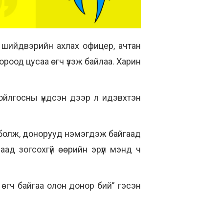
 шийдвэрийн ахлах офицер, ачтан
роод цусаа өгч үзэж байлаа. Харин
ойлгосны үндсэн дээр л идэвхтэн
н болж, донорууд нэмэгдэж байгаад
аад зогсохгүй өөрийн эрүүл мэнд ч
а өгч байгаа олон донор бий” гэсэн