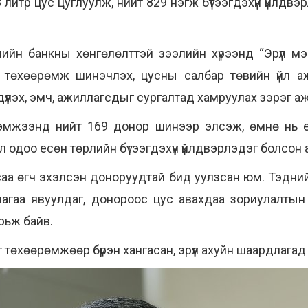
литр цус цуглуулж, нийт 829 нэгж бүтээгдэхүүн үйлдвэ
ийн банкны хөнгөлөлттэй зээлийн хүрээнд “Эрүүл мэ
төхөөрөмж шинэчлэх, цусны салбар төвийн үйл аж
гдүүлэх, эмч, ажиллагсдыг сургалтад хамруулах зэрэг 
эмжээнд нийт 169 донор шинээр элсэж, өмнө нь е
ол одоо есөн төрлийн бүтээгдэхүүн үйлдвэрлэдэг болсон 
усаа өгч эхэлсэн доноруудтай бид уулзсан юм. Тэдни
лагаа явуулдаг, донороос цус авахдаа зориулалтын
рьж байв.
 төхөөрөмжөөр бүрэн хангасан, эрүүл ахуйн шаардлага