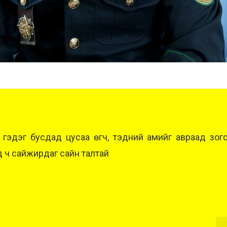
 гэдэг бусдад цусаа өгч, тэдний амийг авраад зогс
д ч сайжирдаг сайн талтай