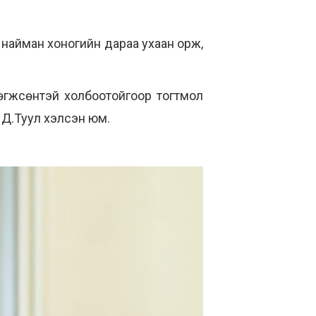
найман хоногийн дараа ухаан орж,
хөгжсөнтэй холбоотойгоор тогтмол
 Д.Туул хэлсэн юм.