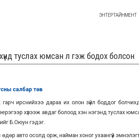
ЭНТЕРТАЙНМЕНТ
 хүнд туслах юмсан л гэж бодох болсон
сны салбар төв
улж гарч ирснийхээ дараа их олон зүйл боддог болч
 эерэгээр хүлээж авдаг болоод хэн нэгэнд туслах юмс
нийг Б.Оюун гэдэг.
 өдөр авто осолд орж, найман хоног ухаангүй эмнэлэг