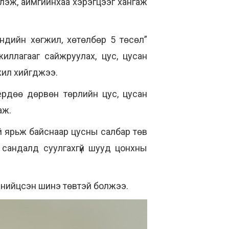
рлэж, аймгийнхаа хэрэгцээг хангаж
ндийн хөгжил, хөтөлбөр 5 төсөл”
иллагааг сайжруулах, цус, цусан
ажил хийгджээ.
рдөө дөрвөн төрлийн цус, цусан
аж.
й ярьж байснаар цусны салбар төв
 сандалд суулгахгүй шууд цонхны
д нийцсэн шинэ төвтэй болжээ.