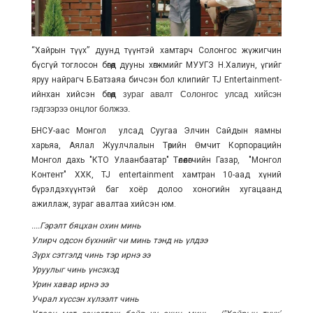
“Хайрын түүх” дуунд түүнтэй хамтарч Солонгос жүжигчин
бүсгүй тоглосон бөгөөд дууны хөгжмийг МУУГЗ Н.Халиун, үгийг
яруу найрагч Б.Батзаяа бичсэн бол клипийг TJ Entertainment-
ийнхан хийсэн бөгөөд
зураг авалт Солонгос улсад хийсэн
гэдгээрээ онцлог болжээ.
БНСУ-аас Монгол улсад Суугаа Элчин Сайдын яамны
харьяа, Аялал Жуулчлалын Төрийн Өмчит Корпорацийн
Монгол дахь "КТО Улаанбаатар" Төлөөлөгчийн Газар, "Монгол
Контент" ХХК, TJ entertainment хамтран 10-аад хүний
бүрэлдэхүүнтэй баг хоёр долоо хоногийн хугацаанд
ажиллаж, зураг авалтаа хийсэн юм.
....Гэрэлт бяцхан охин минь
Улирч одсон бүхнийг чи минь тэнд нь үлдээ
Зүрх сэтгэлд чинь тэр ирнэ ээ
Уруулыг чинь үнсэхэд
Урин хавар ирнэ ээ
Учрал хүссэн хүлээлт чинь