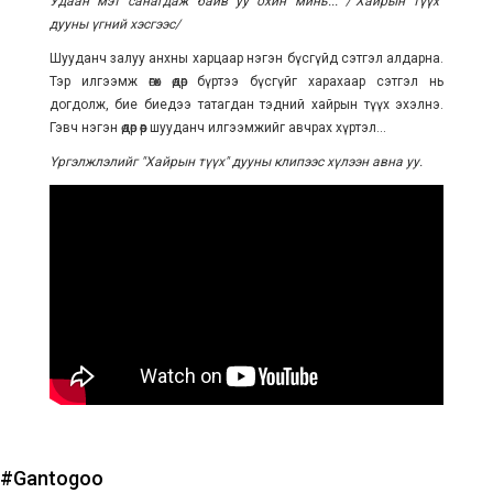
Удаан мэт санагдаж байв уу охин минь... /
"Хайрын түүх"
дууны үгний хэсгээс/
Шууданч залуу анхны харцаар нэгэн бүсгүйд сэтгэл алдарна.
Тэр илгээмж өгөх өдөр бүртээ бүсгүйг харахаар сэтгэл нь
догдолж, бие биедээ татагдан тэдний хайрын түүх эхэлнэ.
Гэвч нэгэн өдөр өөр шууданч илгээмжийг авчрах хүртэл...
Үргэлжлэлийг "Хайрын түүх" дууны клипээс хүлээн авна уу.
#Gantogoo