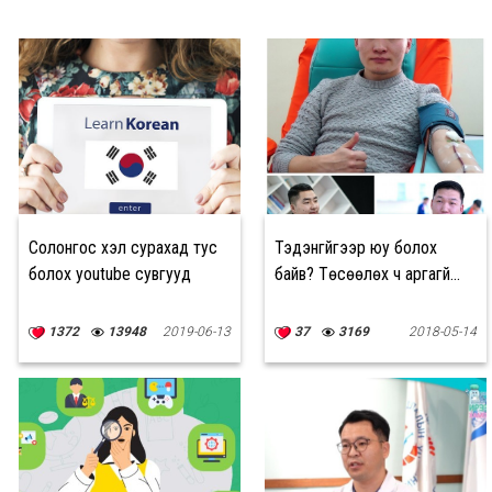
Солонгос хэл сурахад тус
Тэдэнгүйгээр юу болох
болох youtube сувгууд
байв? Төсөөлөх ч аргагүй...
1372
13948
2019-06-13
37
3169
2018-05-14