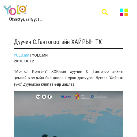
Өсвөр үе, залууст ...
Дуучин С.Гантогоогийн ХАЙРЫН ТҮҮХ
YOLO.mn
| YOLO.MN
2018-10-12
“Монгол Контент” ХХК-ийн дуучин С. Гантогоо анхны
цомгийнхоо өөрийн бие даасан гурав дахь уран бүтээл "Хайрын
түүх" дууныхаа клипээ өнөөдөр цацлаа.