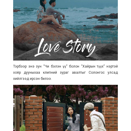
Тэрбээр энэ зун “Чи бэлэн үү” болон “Хайрын түүх” нэртэй
хоёр дууныхаа клипний зураг авалтыг Солонгос улсад
хийлгээд ирсэн билээ.