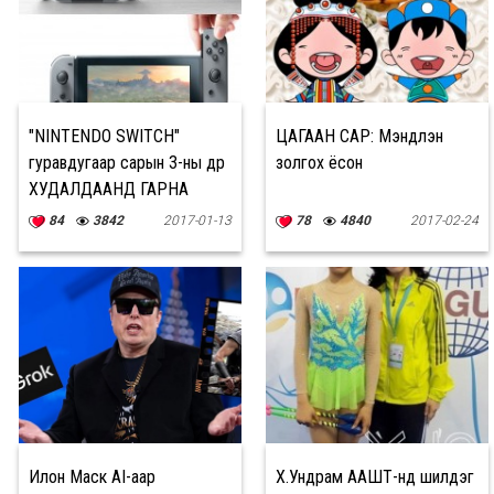
"NINTENDO SWITCH"
ЦАГААН САР: Мэндлэн
гуравдугаар сарын 3-ны өдөр
золгох ёсон
ХУДАЛДААНД ГАРНА
84
3842
2017-01-13
78
4840
2017-02-24
Илон Маск AI-аар
Х.Ундрам ААШТ-нд шилдэг