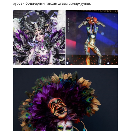
зурсан боди-артын гайхамшгаас сонирхуулъя.