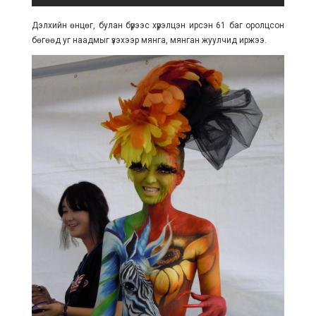
Дэлхийн өнцөг, булан бүрээс хүрэлцэн ирсэн 61 баг оролцсон
бөгөөд уг наадмыг үзэхээр мянга, мянган жуулчид иржээ.