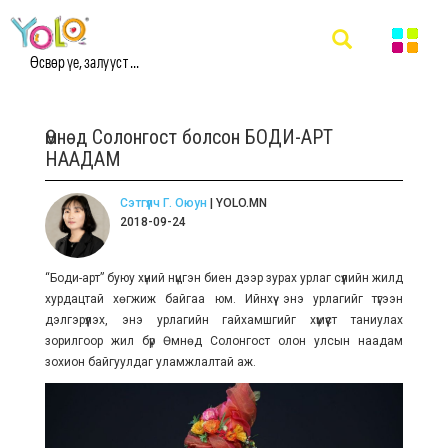
Өсвөр үе, залууст ...
Өмнөд Солонгост болсон БОДИ-АРТ
НААДАМ
Сэтгүүлч Г. Оюун
| YOLO.MN
2018-09-24
“Боди-арт” буюу хүний нүцгэн биен дээр зурах урлаг сүүлийн жилд
хурдацтай хөгжиж байгаа юм. Ийнхүү энэ урлагийг түгээн
дэлгэрүүлэх, энэ урлагийн гайхамшгийг хүмүүст таниулах
зорилгоор жил бүр Өмнөд Солонгост олон улсын наадам
зохион байгуулдаг уламжлалтай аж.