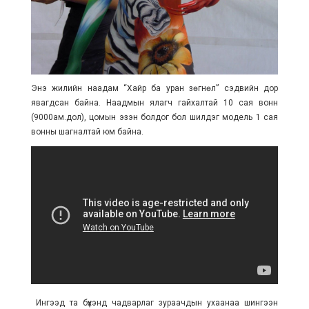
Энэ жилийн наадам “Хайр ба уран зөгнөл” сэдвийн дор
явагдсан байна. Наадмын ялагч гайхалтай 10 сая вонн
(9000ам.дол), цомын эзэн болдог бол шилдэг модель 1 сая
вонны шагналтай юм байна.
Ингээд та бүхэнд чадварлаг зураачдын ухаанаа шингээн