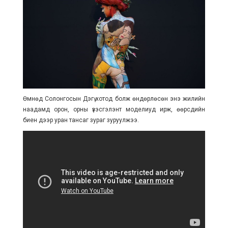
Өмнөд Солонгосын Дэгү хотод болж өндөрлөсөн энэ жилийн
наадамд орон, орны үзэсгэлэнт моделиуд ирж, өөрсдийн
биен дээр уран тансаг зураг зуруулжээ.