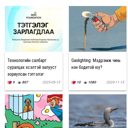
Технологийн салбарт
Gaslighting: Мэдрэмж чинь
суралцах хүсэлтэй залууст
үнэн бодитой юу?
зориулсан тэтгэлэг
зарлалаа
9
807
2025-09-15
10
1080
2024-11-13