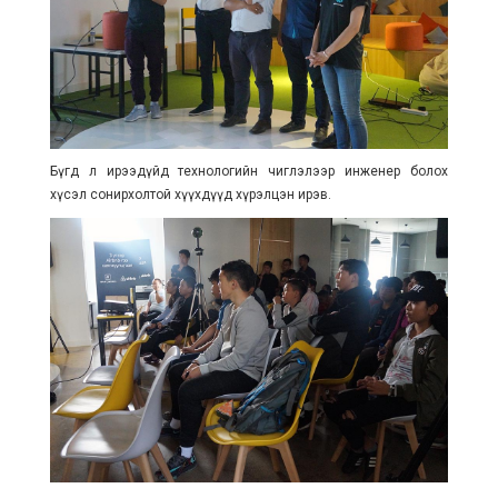
Бүгд л ирээдүйд технологийн чиглэлээр инженер болох
хүсэл сонирхолтой хүүхдүүд хүрэлцэн ирэв.