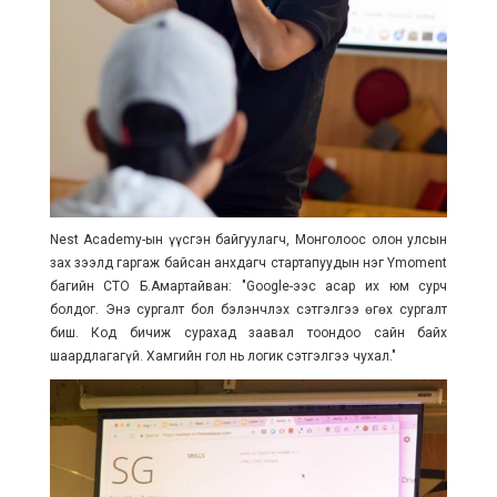
Nest Academy-ын үүсгэн байгуулагч, Монголоос олон улсын
зах зээлд гаргаж байсан анхдагч стартапуудын нэг Ymoment
багийн CTO Б.Амартайван: "Google-ээс асар их юм сурч
болдог. Энэ сургалт бол бэлэнчлэх сэтгэлгээ өгөх сургалт
биш. Код бичиж сурахад заавал тоондоо сайн байх
шаардлагагүй. Хамгийн гол нь логик сэтгэлгээ чухал."