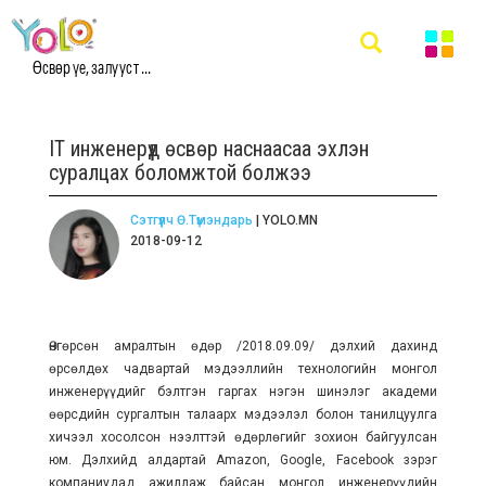
Өсвөр үе, залууст ...
IT инженерүүд өсвөр наснаасаа эхлэн
суралцах боломжтой болжээ
Сэтгүүлч Ө.Түмэндарь
| YOLO.MN
2018-09-12
Өнгөрсөн амралтын өдөр /2018.09.09/ дэлхий дахинд
өрсөлдөх чадвартай мэдээллийн технологийн монгол
инженерүүдийг бэлтгэн гаргах нэгэн шинэлэг академи
өөрсдийн сургалтын талаарх мэдээлэл болон танилцуулга
хичээл хосолсон нээлттэй өдөрлөгийг зохион байгуулсан
юм. Дэлхийд алдартай Amazon, Google, Facebook зэрэг
компаниудад ажиллаж байсан монгол инженерүүдийн