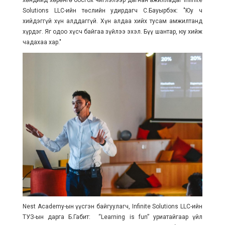
хөндийд хөрөнгө босгох чиглэлээр дагнан ажилладаг Infinite
Solutions LLC-ийн төслийн удирдагч С.Бауырбэк: "Юу ч
хийдэггүй хүн алддаггүй. Хүн алдаа хийх тусам амжилтанд
хүрдэг. Яг одоо хүсч байгаа зүйлээ эхэл. Бүү шантар, юу хийж
чадахаа хар."
Nest Academy-ын үүсгэн байгуулагч, Infinite Solutions LLC-ийн
ТУЗ-ын дарга Б.Габит: “Learning is fun” уриатайгаар үйл