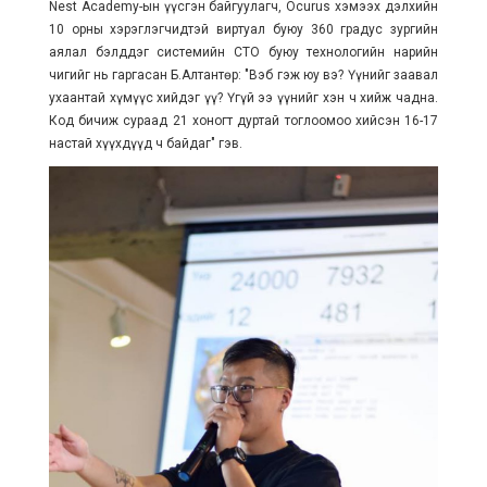
Nest Academy-ын үүсгэн байгуулагч, Ocurus хэмээх дэлхийн
10 орны хэрэглэгчидтэй виртуал буюу 360 градус зургийн
аялал бэлддэг системийн CTO буюу технологийн нарийн
чигийг нь гаргасан Б.Алтантөр: "Вэб гэж юу вэ? Үүнийг заавал
ухаантай хүмүүс хийдэг үү? Үгүй ээ үүнийг хэн ч хийж чадна.
Код бичиж сураад 21 хоногт дуртай тоглоомоо хийсэн 16-17
настай хүүхдүүд ч байдаг" гэв.