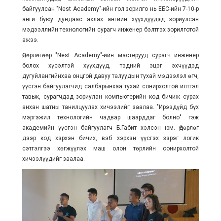
байгуулсан "Nest Academy"-ийн гол зорилго нь ЕБС-ийн 7-10-р
анги буюу дундаас ахлах ангийн хүүхдүүдэд зориулсан
мэдээллийн технологийн сурагч инженер бэлтгэх зорилготой
ажээ.
Өдөрлөгөөр "Nest Academy"-ийн мастерууд сурагч инженер
болох хүсэлтэй хүүхдүүд, тэдний эцэг эхчүүдэд
дугуйлангийнхаа онцгой давуу талуудын тухай мэдээлэл өгч,
үүсгэн байгуулагчид салбарынхаа тухай сонирхолтой илтгэл
тавьж, сурагчдад зориулан компьютерийн код бичиж сурах
анхан шатны танилцуулах хичээлийг заалаа. "Ирээдүйд бүх
мэргэжил технологийн чадвар шаарддаг болно" гэж
академийн үүсгэн байгуулагч Б.Габит хэлсэн юм. Өдөрлөг
дээр код хэрхэн бичих, вэб хэрхэн үүсгэх зэрэг логик
сэтгэлгээ хөгжүүлэх маш олон төрлийн сонирхолтой
хичээлүүдийг заалаа.