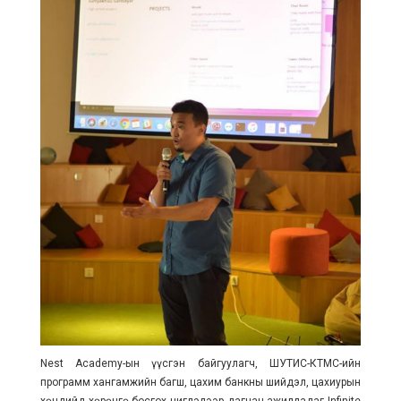
Nest Academy-ын үүсгэн байгуулагч, ШУТИС-КТМС-ийн
программ хангамжийн багш, цахим банкны шийдэл, цахиурын