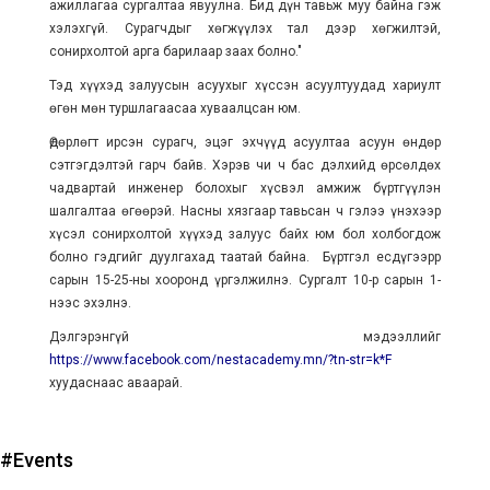
ажиллагаа сургалтаа явуулна. Бид дүн тавьж муу байна гэж
хэлэхгүй. Сурагчдыг хөгжүүлэх тал дээр хөгжилтэй,
сонирхолтой арга барилаар заах болно."
Тэд хүүхэд залуусын асуухыг хүссэн асуултуудад хариулт
өгөн мөн туршлагаасаа хуваалцсан юм.
Өдөрлөгт ирсэн сурагч, эцэг эхчүүд асуултаа асуун өндөр
сэтгэгдэлтэй гарч байв. Хэрэв чи ч бас дэлхийд өрсөлдөх
чадвартай инженер болохыг хүсвэл амжиж бүртгүүлэн
шалгалтаа өгөөрэй. Насны хязгаар тавьсан ч гэлээ үнэхээр
хүсэл сонирхолтой хүүхэд залуус байх юм бол холбогдож
болно гэдгийг дуулгахад таатай байна. Бүртгэл есдүгээрр
сарын 15-25-ны хооронд үргэлжилнэ. Сургалт 10-р сарын 1-
нээс эхэлнэ.
Дэлгэрэнгүй мэдээллийг
https://www.facebook.com/nestacademy.mn/?tn-str=k*F
хуудаснаас аваарай.
#Events