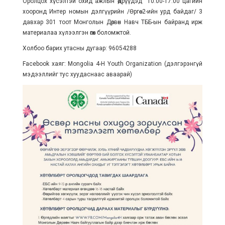
Оролцох хүсэлтэй охид ажлын өдрүүдэд 10:00-17:00 цагийн
хооронд Интер номын дэлгүүрийн /Өргөө 2-ийн урд байдаг/ 3
давхар 301 тоот Монголын Дөрвөн Навч ТББ-ын байранд ирж
материалаа хүлээлгэн өгөх боломжтой.
Холбоо барих утасны дугаар: 96054288
Facebook хаяг: Mongolia 4-H Youth Organization (дэлгэрэнгүй
мэдээллийг тус хуудаснаас аваарай)