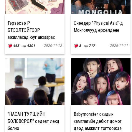
Гэрээсээ ҮР
Өнөөдөр "Physical Asia"-д
БҮТЭЭЛТЭЙГЭЭР
Монголчууд өрсөлдөнө
ажиллахад юуг анхаарах
вэ?
468
4301
2020-11-12
8
717
2025-11-11
"НАСАН ТУРШИЙН
Babymonster охидын
БОЛОВСРОЛ" сэдэвт лекц
хамтлагийн дебют цомог
болно
дээд амжилт тогтоожээ