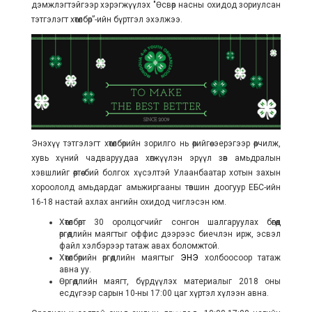
дэмжлэгтэйгээр хэрэгжүүлэх "Өсвөр насны охидод зориулсан
тэтгэлэгт хөтөлбөр”-ийн бүртгэл эхэлжээ.
Энэхүү тэтгэлэгт хөтөлбөрийн зорилго нь өөрийгөө эерэгээр өөрчилж,
хувь хүний чадваруудаа хөгжүүлэн эрүүл зөв амьдралын
хэвшлийг өөртөө бий болгох хүсэлтэй Улаанбаатар хотын захын
хороололд амьдардаг амьжиргааны төвшин доогуур ЕБС-ийн
16-18 настай ахлах ангийн охидод чиглэсэн юм.
Хөтөлбөрт 30 оролцогчийг сонгон шалгаруулах бөгөөд
өргөдлийн маягтыг оффис дээрээс биечлэн ирж, эсвэл
файл хэлбэрээр татаж авах боломжтой.
Хөтөлбөрийн өргөдлийн маягтыг
ЭНЭ
холбоосоор татаж
авна уу.
Өргөдлийн маягт, бүрдүүлэх материалыг 2018 оны
есдүгээр сарын 10-ны 17:00 цаг хүртэл хүлээн авна.