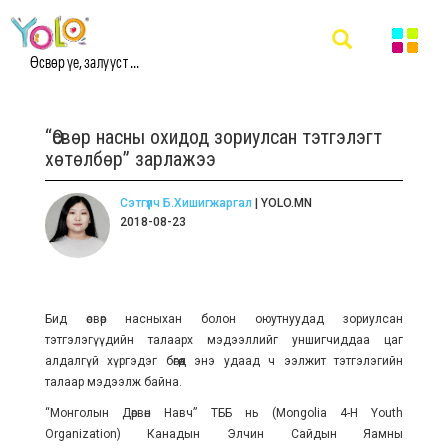
Өсвөр үе, залууст ...
“Өсвөр насны охидод зориулсан тэтгэлэгт
хөтөлбөр” зарлажээ
Сэтгүүлч Б.Хишигжаргал
| YOLO.MN
2018-08-23
Бид өсвөр насныхан болон оюутнуудад зориулсан
тэтгэлэгүүдийн талаарх мэдээллийг уншигчиддаа цаг
алдалгүй хүргэдэг бөгөөд энэ удаад ч ээлжит тэтгэлэгийн
талаар мэдээлж байна.
“Монголын Дөрвөн Навч” ТББ нь (Mоngolia 4-H Youth
Organization) Канадын Элчин Сайдын Яамны